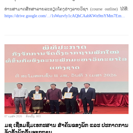
ທ່ານສາມາດສຶກສາລາຍລະອຽດໂຄງຮ່າງລາຍວິຊາ (course outline) ໄດ້ທີ່:
https://drive.google.com/.../1sWuzvfy1cAQhCAabKWn9mYMm7Em...
07 ເມສາ 2026
ກົດເບິ່ງ: 803
ມຊ ເຊື່ອມຊຶມເອກະສານ ສໍາຄັນຂອງພັກ ແລະ ປະກາດການ
ຈັດຕັ້ງພັກຂັ້ນຮາກຖານ