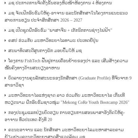
ມຊ ປະກາດການຈັດຕັ້ງຂັ້ນຮອງຫົວໜ້າຫ້ອງການ 4 ຫ້ອງການ
ມຊ ຈັດເຝິກອົບຮົມໃຫ້ຄູ-ອາຈານ ແລະນັກສຶກສາໃນໂຄງການແນະແນວ
ສາຍການຮຽນ ປະຈຳສົກສຶກສາ 2026 – 2027
ມຊ ເປີດຊຸດຝຶກອົບຮົມ “ພາສາຈີນ + ເຕັກນິກການຊ່າງໄຟຟ້າ”
ຄສປ ຮ່ວມກັບ ມະຫາວິທະຍາໄລທາມະ ປະເທດຍີ່ປຸ່ນ
ສະພາທິດສະດີສູນກາງພັກ ມອບປຶ້ມໃຫ້ ມຊ
ໂຄງການ FishTech ຟື້ນຟູການເຄື່ອນຍ້າຍຂອງປາ ແລະ ເສີມສ້າງຄວາມ
ໝັ້ນຄົງທາງດ້ານສະບຽງອາຫານ
ບົດລາຍງານຄຸນລັກສະນະຂອງນັກສຶກສາ (Graduate Profile) ທີ່ຈົບຈາກ 9
ສາຂາວິຊາ
ມະຫາວິທະຍາໄລແຫ່ງຊາດ ລາວ ຮ່ວມກັບ ມະຫາວິທະຍາໄລ ເກິ່ນເທີ
ຫວຽດນາມ ຝຶກອົບຮົມຊາວໜຸ່ມ "Mekong CoRe Youth Bootcamp 2026"
ກອງປະຊຸມແລກປ່ຽນບົດຮຽນ ການຮຽນການສອນພາສາອັງກິດໃຫ້ຄູ-
ອາຈານ ທົ່ວປະເທດ ຄັ້ງທີ 20
ຄະນະອາຈານ ແລະ ນັກສຶກສາ ມະຫາວິທະຍາໄລມະຫາສາລະຄາມ
ຢ້ຽມຢາມຄະນະວິທະຍາສາດສິ່ງແວດລ້ອມ ມຊ