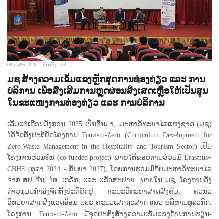
08 ເມສາ 2026
ກົດເບິ່ງ: 701
ມຊ ສ້າງຄວາມເຂັ້ມແຂງຫຼັກສູດການທ່ອງທ່ຽວ ແລະ ການ
ບໍລິການ ເພື່ອສົ່ງເສີມການຫຼຸດຜ່ອນສິ່ງເສດເຫຼືອໃຫ້ເປັນສູນ
ໃນຂະແໜງການທ່ອງທ່ຽວ ແລະ ການບໍລິການ
ເລີ່ມແຕ່ເດືອນມັງກອນ 2025 ເປັນຕົ້ນມາ, ມະຫາວິທະຍາໄລແຫງຊາດ (ມຊ)
ໄດ້ຈັດຕັ້ງປະຕິບັດໂຄງການ Tourism-Zero (Curriculum Development for
Zero-Waste Management in the Hospitality and Tourism Sector) ເປັນ
ໂຄງການຮ່ວມທຶນ (co-funded project) ພາຍໃຕ້ຂອບການຮ່ວມມື Erasmus+
CBHE (ຕຸລາ 2024 - ກັນຍາ 2027), ໂດຍການຮ່ວມມືກັບມະຫາວິທະຍາໄລ
ຈາກ ສປ ຈີນ, ໄທ, ເກຣັກ, ແລະ ແອັດສະປາຍ. ພາຍໃນ ມຊ, ໂຄງການດັ່ງ
ກ່າວແມ່ນກໍາລັງຈັດຕັ້ງປະຕິບັດຢູ່ ຄະນະວິທະຍາສາດສັງຄົມ, ຄະນະ
ວິທະຍາສາດສິ່ງແວດລ້ອມ ແລະ ຄະນະເສດຖະສາດ ແລະ ບໍລິຫານທຸລະກິດ.
ໂຄງການ Tourism-Zero ມີຈຸດປະສົງສ້າງຄວາມເຂັ້ມແຂງດ້ານການຮຽນ-