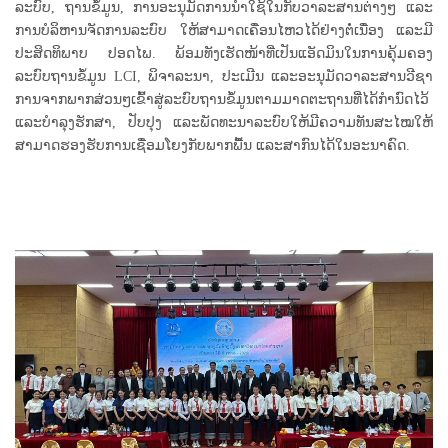
ລະບົບ, ຖານຂໍ້ມູນ, ການອະນຸມັດການນຳໃຊ້ໃນກັບວາລະສານຕ່າງໆ ແລະ
ການບໍລິຫານຈັດການລະບົບ ໃຫ້ສາມາດເຄື່ອນໄຫວໄດ້ຢ່າງຕໍ່ເນື່ອງ ແລະມີ
ປະສິດທິພາບ ປອດໄພ. ພ້ອມທັງເຮັດໜ້າທີ່ເປັນແອັດມິນໃນການຄຸ້ມຄອງ
ລະບົບຖານຂໍ້ມູນ LCI, ພິຈາລະນາ, ປະເມີນ ແລະອະນຸມັດວາລະສານວີຊາ
ການຈາກພາກສ່ວນໆເຂົ້າສູ່ລະບົບຖານຂໍ້ມູນຕາມມາດຕະຖານທີ່ໄດ້ກຳນົດໄວ້
ແລະບຳລຸງຮັກສາ, ປັບປຸງ ແລະພັດທະນາລະບົບໃຫ້ມີຄວາມທັນສະໄໝໃຫ້
ສາມາດຮອງຮັບການເຊື່ອມໂຍງກັບພາກພື້ນ ແລະສາກົນໄດ້ໃນອະນາຄົດ.