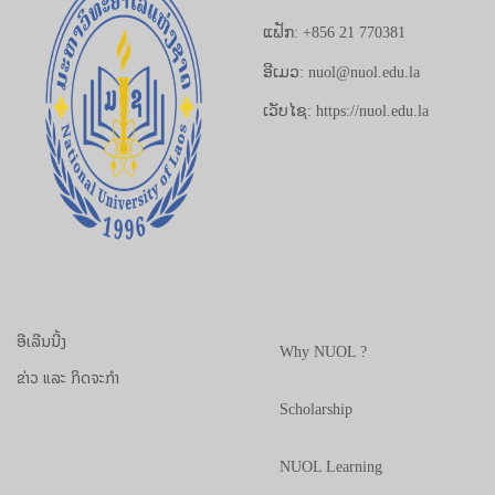
ແຟັກ: +856 21 770381
ອີເມວ: nuol@nuol.edu.la
ເວັບໄຊ: https://nuol.edu.la
ອີເລີນນີ້ງ
Why NUOL ?
ຂ່າວ ແລະ ກິດຈະກຳ
Scholarship
NUOL Learning