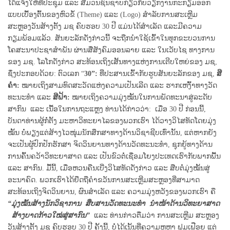
ໄດ້ແຈ້ງໃຫ້ທີ່ປະຊຸມ ແລະ ສື່ມວນຊົນຊາບກ່ຽວກັບວຽກງານກະກຽມອອກ
ແບບເບື້ອງຕົ້ນຂອງຫົວຂໍ້ (Theme) ແລະ (Logo) ສໍາລັບການສະເຫຼີມ
ສະຫຼອງວັນສ້າງຕັ້ງ ມຊ ຄົບຮອບ 30 ປີ ແມ່ນໄດ້ສໍາເລັດ ແລະມີຄວາມ
ກຽມພ້ອມແລ້ວ. ສັນຍະລັກດັ່ງກ່າວນີ້ ຈະຖືກນໍາໃຊ້ເຂົ້າໃນທຸກຂະບວນການ
ໂຄສະນາປະຊາສໍາພັນ ຜ່ານສື່ສັງຄົມອອນລາຍ ແລະ ໃນເວັບໄຊ ທາງການ
ຂອງ ມຊ. ໂລໂກດັ່ງກ່າວ ສະທ້ອນເຖິງເສັ້ນທາງແຫ່ງການເຕີບໃຫຍ່ຂອງ ມຊ,
ຊຶ່ງປະກອບດ້ວຍ: ຕົວເລກ “
30”:
ທີ່ປະສານເຂົ້າກັບຮູບສັນຍະລັກຂອງ ມຊ,
ສີ
ຄໍາ:
ໝາຍເຖິງສາມທົດສະວັດແຫ່ງຄວາມເປັນເລີດ ແລະ ຮາກເຫງົ້າທາງວັດ
ທະນະທໍາ ແລະ
ສີຟ້າ:
ໝາຍເຖິງຄວາມມຸ່ງໝັ້ນໃນການພັດທະນາສູ່ລະດັບ
ສາກົນ ແລະ ເນື້ອໃນການຖະແຫຼງ ທ່ານໄດ້ກ່າວວ່າ: ເມື່ອ 30 ປີ ກ່ອນນີ້,
ບັນດາທ່ານຜູ້ກໍ່ຕັ້ງ ມະຫາວິທະຍາໄລຂອງພວກເຮົາ ໄດ້ວາງວິໄສທັດໂດຍມຸ່ງ
ໝັ້ນ ບໍ່ພຽງແຕ່ສ້າງໄວໜຸ່ມນັກສຶກສາທາງດ້ານວິຊາຊີບເທົ່ານັ້ນ, ແຕ່ຫາກຍັງ
ຈະເປັນຜູ້ປົກປັກຮັກສາ ຈິດວິນຍານທາງດ້ານວັດທະນະທໍາ, ຊຸກຍູ້ທາງດ້ານ
ການຄົ້ນຄວ້າວິທະຍາສາດ ແລະ ເປັນຂົວຕໍ່ເຊື່ອມໂຍງປະເທດເຮົາກັບພາກພື້ນ
ແລະ ສາກົນ. ມື້ນີ້, ເມື່ອຫວນຄືນເບີ່ງວິໄສທັດດັ່ງກ່າວ ແລະ ສືບຕໍ່ມຸ່ງໝັ້ນສູ່
ອະນາຄົດ. ພວກເຮົາໄດ້ຢຶດຖືຄໍາຂວັນການສະເຫຼີມສະຫຼອງທີ່ສາມາດ
ສະທ້ອນເຖິງຈິດວິນຍານ, ຜົນສໍາເລັດ ແລະ ຄວາມມຸ່ງຫວັງຂອງພວກເຮົາ ຄື
“ມຸ່ງໝັ້ນສ້າງນັກວິຊາການ ສືບສານວັດທະນະທໍາ ນໍາໜ້າດ້ານວິທະຍາສາດ
ສ້າງບາດກ້າວໃໝ່ສູ່ສາກົນ”
ແລະ ທ່ານກ່າວຕື່ມວ່າ ການສະເຫຼີມ ສະຫຼອງ
ວັນສ້າງຕັ້ງ ມຊ ຄົບຮອບ 30 ປີ ຄັ້ງນີ້, ບໍ່ໄດ້ເນັ້ນທີ່ຄວາມຫຼຸຫຼາ ຟຸມເຟືອຍ ແຕ່