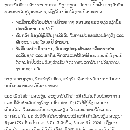
ຫາກເນັ້ນທີ່ການສ້າງຂະບວນການ ທີ່ຫຼາກຫຼາຍ ມີຄວາມຟົດຟື້ນ ແຂ່ງຂັນກັນ
ພັດທະນາໄປສູ່ຄຸນນະພາບ, ເຊິ່ງໄດ້ກໍານົດໄວ້ຫຼາຍກິດຈະກໍາ ຄື:
ຈະມີການຮິບໂຮມຜົນງານດ້ານຕ່າງໆ ຂອງ ມຊ ແລະ ຮຽບຮຽງປຶ້ມ
ປະຫວັດສາດ ມຊ 30 ປີ.
ຄົ້ນຄວ້າ ຍ້ອງຍໍຜູ້ມີຜົນງານດີເດັ່ນ ໃນການປະກອບສ່ວນສ້າງຕັ້ງ ແລະ
ພັດທະນາ ມຊ ໃນ 30 ປີ ຜ່ານມາ.
ຈັດກິດຈະກໍາ ວິຊາການ, ຈັດກອງປະຊຸມສໍາມະນາວິທະຍາສາດ
ລະດັບຊາດ ແລະ ສາກົນ, ຈັດເສວະນາໂຕ້ວາທີ
ແລະນອກນີ້ ຍັງຈະມີ
ກິດຈະກໍາປິ່ນອ້ອມອື່ນໆອີກເຊັ່ນ ຈັດວາງສະແດງຜົນງານວິຊາການ,
ງານຕະຫຼາດນັດ
ອາຫານນາໆຊາດ, ຈັດແຂ່ງຂັນກີລາ, ແຂ່ງຂັນ ສິລະປະ-ວັນນະຄະດີ ແລະ
ຈັດກິດຈະກໍາແລ່ນ ມິນິມາຣາທອນ.
ແລະ ເພື່ອໃຫ້ການສະເຫຼີມ ສະຫຼອງວັນດັ່ງກ່າວນີ້ ເຕັມໄປດ້ວຍບັນຍາກາດ
ແລະ ມີຜົນສໍາເລັດຢ່າງຈົບງາມນັ້ນ; ທ່ານ ຍັງໄດ້ໃຫ້ຮູ້ເຖິງແຜນການ
ເຄື່ອນໄຫວ ໃນແຕ່ລະເດືອນຢ່າງລະອຽດ, ໂດຍມອບໝາຍໃຫ້ແຕ່ລະ
ພາກສ່ວນ ໃນ ມຊ ປະຕິບັດໃຫ້ສະໝໍ່າສະເໝີ ແຕ່ນີ້ ເຖິງມື້ສະເຫຼີມ ສະຫຼອງ
ຊຶ່ງຈະໄດ້ຈັດຂຶ້ນເປັນເວລາ 3 ວັນ ຄື ວັນທີ 4, 5 ແລະ 6 ປີ 2026. ເຊິ່ງການ
ເຄື່ອນໄຫວແຕ່ລະເດືອນມີດັ່ງນີ້:
ເດືອນ ພຶດສະພາ
: ຈັດການແຂ່ງຂັນ ມິນິ