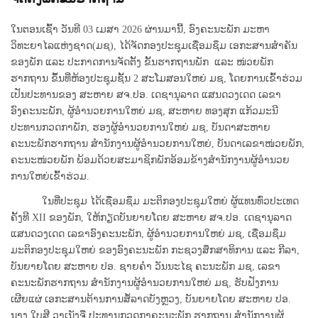
ໃນຕອນເຊົ້າ ວັນທີ 03 ເມສາ 2026 ຜ່ານມານີ້, ອົງຄະນະພັກ ມະຫາ
ວິທະຍາໄລແຫ່ງຊາດ(ມຊ), ໄດ້ຈັດກອງປະຊຸມເຊື່ອມຊຶມ ເອກະສານສໍາຄັນ
ຂອງພັກ ແລະ ປະກາດການຈັດຕັ້ງ ຂັ້ນຮາກຖານພັກ ແລະ ໜ່ວຍພັກ
ຮາກຖານ ຂຶ້ນທີ່ຫ້ອງປະຊຸມຊັ້ນ 2 ສະໂມສອນໃຫຍ່ ມຊ, ໂດຍການເຂົ້າຮ່ວມ
ເປັນປະທານຂອງ ສະຫາຍ ສຈ.ປອ. ເດຊານຸລາດ ແສນດວງເດດ ເລຂາ
ອົງຄະນະພັກ, ຜູ້ອໍານວຍການໃຫຍ່ ມຊ, ສະຫາຍ ທອງສຸກ ແກ້ວມະນີ
ປະທານກວດກາພັກ, ຮອງຜູ້ອໍານວຍການໃຫຍ່ ມຊ, ບັນດາສະຫາຍ
ຄະນະພັກຮາກຖານ ສໍານັກງານຜູ້ອໍານວຍການໃຫຍ່, ບັນດາເລຂາໜ່ວຍພັກ,
ຄະນະໜ່ວຍພັກ ພ້ອມດ້ວຍສະມາຊິກພັກອ້ອມຂ້າງສໍານັກງານຜູ້ອໍານວຍ
ການໃຫຍ່ເຂົ້າຮ່ວມ.
ໃນທີ່ປະຊຸມ ໄດ້ເຊື່ອມຊຶມ ມະຕິກອງປະຊຸມໃຫຍ່ ຜູ້ແທນທົ່ວປະເທດ
ຄັ້ງທີ XII ຂອງພັກ, ໃຫ້ກຽດບັນຍາຍໂດຍ ສະຫາຍ ສຈ.ປອ. ເດຊານຸລາດ
ແສນດວງເດດ ເລຂາອົງຄະນະພັກ, ຜູ້ອໍານວຍການໃຫຍ່ ມຊ, ເຊື່ອມຊຶມ
ມະຕິກອງປະຊຸມໃຫຍ່ ຂອງອົງຄະນະພັກ ກະຊວງສຶກສາທິການ ແລະ ກີລາ,
ບັນຍາຍໂດຍ ສະຫາຍ ປອ. ຊາຍຄໍາ ວັນນະໄຊ ຄະນະພັກ ມຊ, ເລຂາ
ຄະນະພັກຮາກຖານ ສໍານັກງານຜູ້ອໍານວຍການໃຫຍ່ ມຊ, ຮັບຟັງການ
ເຜີຍແຜ່ ເອກະສານຕ້ານການສໍ້ລາດບັງຫຼວງ, ບັນຍາຍໂດຍ ສະຫາຍ ປອ.
ນາງ ໃບສີ ວາເນັງຈື ປະທານກວດກາຄະນະພັກ ຮາກຖານ ສໍານັກງານຜູ້