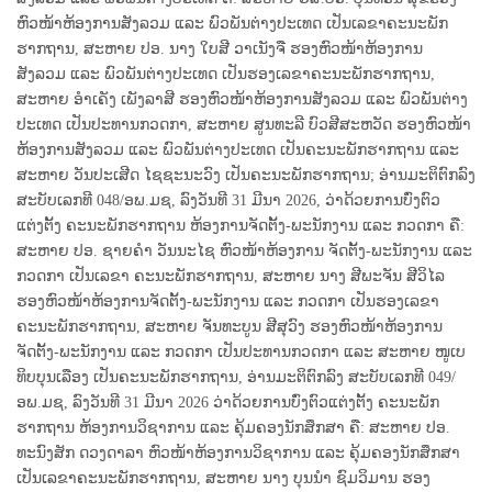
ຫົວໜ້າຫ້ອງການສັງລວມ ແລະ ພົວພັນຕ່າງປະເທດ ເປັນເລຂາຄະນະພັກ
ຮາກຖານ, ສະຫາຍ ປອ. ນາງ ໃບສີ ວາເນັງຈື ຮອງຫົວໜ້າຫ້ອງການ
ສັງລວມ ແລະ ພົວພັນຕ່າງປະເທດ ເປັນຮອງເລຂາຄະນະພັກຮາກຖານ,
ສະຫາຍ ອໍາເຄັງ ເພັງລາສີ ຮອງຫົວໜ້າຫ້ອງການສັງລວມ ແລະ ພົວພັນຕ່າງ
ປະເທດ ເປັນປະທານກວດກາ, ສະຫາຍ ສູນທະລີ ບົວສີສະຫວັດ ຮອງຫົວໜ້າ
ຫ້ອງການສັງລວມ ແລະ ພົວພັນຕ່າງປະເທດ ເປັນຄະນະພັກຮາກຖານ ແລະ
ສະຫາຍ ວັນປະເສີດ ໄຊຊະນະວົງ ເປັນຄະນະພັກຮາກຖານ; ອ່ານມະຕິຕົກລົງ
ສະບັບເລກທີ 048/ອພ.ມຊ, ລົງວັນທີ 31 ມີນາ 2026, ວ່າດ້ວຍການບົ່ງຕົວ
ແຕ່ງຕັ້ງ ຄະນະພັກຮາກຖານ ຫ້ອງການຈັດຕັ້ງ-ພະນັກງານ ແລະ ກວດກາ ຄື:
ສະຫາຍ ປອ. ຊາຍຄໍາ ວັນນະໄຊ ຫົວໜ້າຫ້ອງການ ຈັດຕັ້ງ-ພະນັກງານ ແລະ
ກວດກາ ເປັນເລຂາ ຄະນະພັກຮາກຖານ, ສະຫາຍ ນາງ ສີພະຈັນ ສີວິໄລ
ຮອງຫົວໜ້າຫ້ອງການຈັດຕັ້ງ-ພະນັກງານ ແລະ ກວດກາ ເປັນຮອງເລຂາ
ຄະນະພັກຮາກຖານ, ສະຫາຍ ຈັນທະບູນ ສີສຸວົງ ຮອງຫົວໜ້າຫ້ອງການ
ຈັດຕັ້ງ-ພະນັກງານ ແລະ ກວດກາ ເປັນປະທານກວດກາ ແລະ ສະຫາຍ ໜູເບ
ທິບບຸນເລືອງ ເປັນຄະນະພັກຮາກຖານ, ອ່ານມະຕິຕົກລົງ ສະບັບເລກທີ 049/
ອພ.ມຊ, ລົງວັນທີ 31 ມີນາ 2026 ວ່າດ້ວຍການບົ່ງຕົວແຕ່ງຕັ້ງ ຄະນະພັກ
ຮາກຖານ ຫ້ອງການວິຊາການ ແລະ ຄຸ້ມຄອງນັກສຶກສາ ຄື: ສະຫາຍ ປອ.
ທະນົງສັກ ດວງດາລາ ຫົວໜ້າຫ້ອງການວິຊາການ ແລະ ຄຸ້ມຄອງນັກສຶກສາ
ເປັນເລຂາຄະນະພັກຮາກຖານ, ສະຫາຍ ນາງ ບຸນນໍາ ຊົມວິມານ ຮອງ