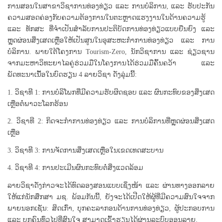
ການສອນໃນສາຂາວິຊາການທ່ອງທ່ຽວ ແລະ ການບໍລິການ, ແລະ ຮັບປະກັນ
ຄວາມສອດຄ່ອງກັບຄວາມຕ້ອງການໃນຕະຫຼາດແຮງງານໃນດ້ານຄວາມຮູ້
ແລະ ທັກສະ ທີ່ຈໍາເປັນສໍາລັບການປະຕິບັດການທ່ອງທ່ຽວແບບຍືນຍົງ ແລະ
ຫຼຸດຜ່ອນສິ່ງເສດເຫຼືອໃຫ້ເປັນສູນໃນອຸສະຫະກໍາການທ່ອງທ່ຽວ ແລະ ການ
ບໍລິການ. ພາຍໃຕ້ໂຄງການ Tourism-Zero, ນັກວິຊາການ ແລະ ຊ່ຽວຊານ
ຈາກມະຫາວິທະຍາໄລຄູ່ຮ່ວມມືໃນໂຄງການໄດ້ຮ່ວມມືຄົ້ນຄວ້າ ແລະ
ພັດທະນາເນື້ອໃນບົດຮຽນ 4 ລາຍວິຊາ ດັ່ງລຸ່ມນີ້:
1. ວິຊາທີ 1: ການບໍລິໂພກທີ່ມີຄວາມຮັບຜິດຊອບ ແລະ ຜົນກະທົບຂອງສິ່ງເສດ
ເຫຼືອຕໍ່ພາວະໂລກຮ້ອນ
2. ວິຊາທີ 2: ກິດຈະກໍາການທ່ອງທ່ຽວ ແລະ ການບໍລິການທີ່ຫຼຸດຜ່ອນສິ່ງເສດ
ເຫຼືອ
3. ວິຊາທີ 3: ການຈັດການສິ່ງເສດເຫຼືອໃນເຂດເທດສະບານ
4. ວິຊາທີ 4: ການປະເມີນຜົນກະທົບຕໍ່ສິ່ງແວດລ້ອມ
ລາຍວິຊາດັ່ງກ່າວຈະໄດ້ທົດລອງສອນແບບເຊິ່ງໜ້າ ແລະ ຜ່ານທາງອອກລາຍ
ໃຫ້ແກ່ນັກສຶກສາ ມຊ. ພ້ອມກັນນີ້, ຍັງຈະໄດ້ເປີດໃຫ້ຜູ້ທີ່ມີຄວາມສົນໃຈຈາກ
ພາຍນອກເຊັ່ນ: ສິດເກົ່າ, ບຸກຄະລາກອນດ້ານການທ່ອງທ່ຽວ, ຜູ້ປະກອບການ
ແລະ ບຸກຄົນທົ່ວໄປທີ່ສົນໃຈ ສາມາດເຂົ້າຮຽນໄດ້ຜ່ານລະບົບອອນລາຍ.