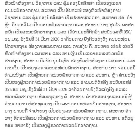
ຫົວໜ້າຫ້ອງການ ວິຊາການ ແລະ ຄຸ້ມຄອງນັກສຶກສາ ເປັນຮອງເລຂາ
ຄະນະພັກຮາກຖານ, ສະຫາຍ ເປີ້ນ ອິນທະໜໍ່ ຮອງຫົວໜ້າຫ້ອງການ
ວິຊາການ ແລະ ຄຸ້ມຄອງນັກສຶກສາ ເປັນປະທານກວດກາ, ສະຫາຍ ປອ. ຄໍາ
ຫຼ້າ ອິນຄະວິໄລ ເປັນຄະນະພັກຮາກຖານ ແລະ ສະຫາຍ ນາງ ສຸດໄຈ ພະສະ
ຫວັດ ເປັນຄະນະພັກຮາກຖານ ແລະ ໄດ້ອ່ານມະຕິຕົກລົງ ສະບັບເລກທີ 050/
ອພ.ມຊ, ລົງວັນທີ 31 ມີນາ 2026 ວ່າດ້ວຍການ ບົ່ງຕົວແຕ່ງຕັ້ງ ຄະນະໜ່ວຍ
ພັກຮາກຖານ ຫ້ອງການແຜນການ ແລະ ການເງິນ ຄື: ສະຫາຍ ເຢຍລໍ່ ເຍ່ຍວື
ຫົວໜ້າຫ້ອງການແຜນການ ແລະ ການເງິນ ເປັນເລຂາຄະນະໜ່ວຍພັກ
ຮາກຖານ, ສະຫາຍ ບົວພັນ ບຸນໄຊທິບ ຮອງຫົວໜ້າຫ້ອງການແຜນການ ແລະ
ການເງິນ ເປັນຮອງເລຂາຄະນະໜ່ວຍພັກຮາກຖານ, ສະຫາຍ ນາງ ຈອມມະນີ
ທໍາມະວົງສາ ເປັນຜູ້ກວດກາໜ່ວຍພັກຮາກຖານ ແລະ ສະຫາຍ ຫຼ້າ ທໍາມະວົງ
ເປັນຮອງຜູ້ກວດກາໜ່ວຍພັກຮາກຖານ ແລະ ອ່ານມະຕິຕົກລົງ ສະບັບເລກທີ
051/ອພ.ມຊ, ລົງວັນທີ 31 ມີນາ 2026 ວ່າດ້ວຍການບົ່ງຕົວແຕ່ງຕັ້ງ ຄະນະ
ໜ່ວຍພັກຮາກຖານ ຫໍສະໝຸດກາງ ຄື: ສະຫາຍ ຄໍາສະອອນ ຈຸນລະມະນີ ຜູ້
ອໍານວຍການ ຫໍສະໝຸດກາງ ເປັນເລຂາຄະນະໜ່ວຍພັກຮາກຖານ, ສະຫາຍ
ນາງ ພາວະດີ ຈໍາປາທອງ ເປັນຮອງເລຂາໜ່ວຍພັກຮາກຖານ, ສະຫາຍ ຄໍາ
ຜາງ ທັດສະນີທອນ ເປັນຜູ້ກວດກາໜ່ວຍພັກຮາກຖານ ແລະ ສະຫາຍ ແກ້ວພູ
ທອນ ຫາທາລົງ ເປັນຮອງຜູ້ກວດກາໜ່ວຍພັກຮາກຖານ.