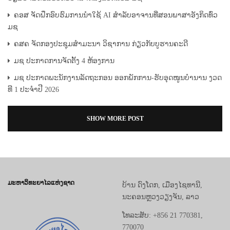
ຄອສ ຈັດຝຶກອົບຮົມການນຳໃຊ້ AI ສໍາລັບອາຈານທີ່ສອນພາສາອັງກິດທົ່ວ
ມຊ
ຄສຄ ຈັດກອງປະຊຸມສຳມະນາ ວິຊາການ ກ່ຽວກັບບູຮານຄະດີ
ມຊ ປະກາດການຈັດຕັ້ງ 4 ຫ້ອງການ
ມຊ ປະກາດພະນັກງານລັດຖະກອນ ອອກພັກການ-ຮັບອຸດໜູນບຳນານ ງວດ
ທີ 1 ປະຈຳປີ 2026
SHOW MORE POST
ມະຫາວິທະຍາໄລແຫ່ງຊາດ
ບ້ານ ດົງໂດກ, ເມືອງໄຊທານີ,
ນະຄອນຫຼວງວຽງຈັນ, ລາວ
ໂທລະສັບ: +856 21 770381,
770070