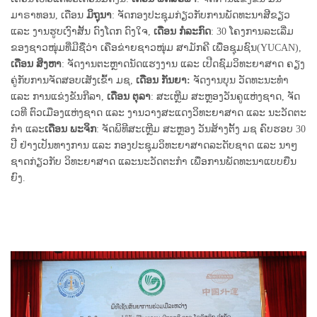
ມາຣາທອນ, ເດືອນ
ມິຖຸນາ
: ຈັດກອງປະຊຸມກ່ຽວກັບການພັດທະນາສີຂຽວ
ແລະ ງານຮູບເງົາສັ້ນ ດົງໂດກ ດົງໃຈ,
ເດືອນ ກໍລະກົດ
: 30 ໂຄງການລະເລີ່ມ
ຂອງຊາວໜຸ່ມທີ່ມີຊື່ວ່າ ເຄືອຂ່າຍຊາວໜຸ່ມ ສາມັກຄີ ເພື່ອຊຸມຊົນ(YUCAN),
ເດືອນ ສິງຫາ
: ຈັດງານຕະຫຼາດນັດແຮງງານ ແລະ ເປີດຊົມວິທະຍາສາດ ຄຽງ
ຄູ່ກັບການຈັດສອບເສັງເຂົ້າ ມຊ,
ເດືອນ ກັນຍາ:
ຈັດງານບຸນ ວັດທະນະທໍາ
ແລະ ການແຂ່ງຂັນກີລາ,
ເດືອນ ຕຸລາ
: ສະເຫຼີມ ສະຫຼອງວັນຄູແຫ່ງຊາດ, ຈັດ
ເວທີ ຕົວເມືອງແຫ່ງຊາດ ແລະ ງານວາງສະແດງວິທະຍາສາດ ແລະ ນະວັດຕະ
ກໍາ ແລະ
ເດືອນ ພະຈິກ
: ຈັດພິທີສະເຫຼີມ ສະຫຼອງ ວັນສ້າງຕັ້ງ ມຊ ຄົບຮອບ 30
ປີ ຢ່າງເປັນທາງການ ແລະ ກອງປະຊຸມວິທະຍາສາດລະດັບຊາດ ແລະ ນາໆ
ຊາດກ່ຽວກັບ ວິທະຍາສາດ ແລະນະວັດຕະກໍາ ເພື່ອການພັດທະນາແບບຍືນ
ຍົງ.