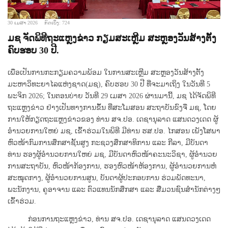
30 ເມສາ 2026
ກົດເບິ່ງ: 724
ມຊ ຈັດພິທີຖະແຫຼງຂ່າວ ກຽມສະເຫຼີມ ສະຫຼອງວັນສ້າງຕັ້ງ
ຄົບຮອບ 30 ປີ.
ເພື່ອເປັນການກະກຽມຄວາມພ້ອມ ໃນການສະເຫຼີມ ສະຫຼອງວັນສ້າງຕັ້ງ
ມະຫາວິທະຍາໄລແຫ່ງຊາດ(ມຊ), ຄົບຮອບ 30 ປີ ທີ່ຈະມາເຖິງ ໃນວັນທີ 5
ພະຈິກ 2026; ໃນຕອນບ່າຍ ວັນທີ 29 ເມສາ 2026 ຜ່ານມານີ້, ມຊ ໄດ້ຈັດພິທີ
ຖະແຫຼງຂ່າວ ຢ່າງເປັນທາງການຂຶ້ນ ທີ່ສະໂມສອນ ສະຖາບັນຂົງຈື ມຊ, ໂດຍ
ການໃຫ້ກຽດຖະແຫຼງຂ່າວຂອງ ທ່ານ ສຈ.ປອ. ເດຊານຸລາດ ແສນດວງເດດ ຜູ້
ອໍານວຍການໃຫຍ່ ມຊ, ເຂົ້າຮ່ວມໃນພິທີ ມີທ່ານ ຮສ.ປອ. ໄກສອນ ເພັງໂສພາ
ຫົວໜ້າກົມການສຶກສາຊັ້ນສູງ ກະຊວງສຶກສາທິການ ແລະ ກີລາ, ມີບັນດາ
ທ່ານ ຮອງຜູ້ອໍານວຍການໃຫຍ່ ມຊ, ມີບັນດາຫົວໜ້າຄະນະວິຊາ, ຜູ້ອໍານວຍ
ການສະຖາບັນ, ຫົວໜ້າກ້ອງການ, ຮອງຫົວໜ້າຫ້ອງການ, ຜູ້ອໍານວຍການຫໍ
ສະໝຸດກາງ, ຜູ້ອໍານວຍການສູນ, ບັນດາຜູ້ປະກອບການ ຮ່ວມພັດທະນາ,
ພະນັກງານ, ຄູອາຈານ ແລະ ຕົວແທນນັກສຶກສາ ແລະ ສື່ມວນຊົນສໍານັກຕ່າງໆ
ເຂົ້າຮ່ວມ.
ກ່ອນການຖະແຫຼງຂ່າວ, ທ່ານ ສຈ.ປອ. ເດຊານຸລາດ ແສນດວງເດດ