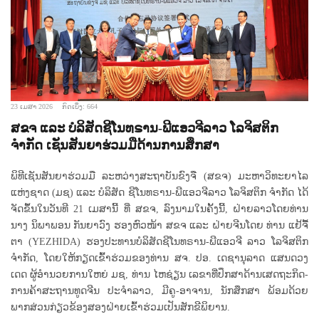
23 ເມສາ 2026
ກົດເບິ່ງ: 664
ສຂຈ ແລະ ບໍລິສັດຊີໂນທຣານ-ພີແອວຈີລາວ ໂລຈິສຕິກ
ຈຳກັດ ເຊັນສັນຍາຮ່ວມມືດ້ານການສຶກສາ
ພິທີເຊັນສັນຍາຮ່ວມມື ລະຫວ່າງສະຖາບັນຂົງຈື (ສຂຈ) ມະຫາວິທະຍາໄລ
ແຫ່ງຊາດ (ມຊ) ແລະ ບໍລິສັດ ຊີໂນທຣານ-ພີແອວຈີລາວ ໂລຈິສຕິກ ຈຳກັດ ໄດ້
ຈັດຂຶ້ນໃນວັນທີ 21 ເມສານີ້ ທີ່ ສຂຈ, ລົງນາມໃນຄັ້ງນີ້, ຝ່າຍລາວໂດຍທ່ານ
ນາງ ນິພາພອນ ກັນຍາວົງ ຮອງຫົວໜ້າ ສຂຈ ແລະ ຝ່າຍຈີນໂດຍ ທ່ານ ແຢ້ຈື້
ຕາ (YEZHIDA) ຮອງປະທານບໍລິສັດຊີໂນທຣານ-ພີແອວຈີ ລາວ ໂລຈິສຕິກ
ຈໍາກັດ, ໂດຍໃຫ້ກຽດເຂົ້າຮ່ວມຂອງທ່ານ ສຈ. ປອ. ເດຊານຸລາດ ແສນດວງ
ເດດ ຜູ້ອໍານວຍການໃຫຍ່ ມຊ, ທ່ານ ໄຫຊ່ຽນ ເລຂາທີ່ປຶກສາດ້ານເສດຖະກິດ-
ການຄ້າສະຖານທູດຈີນ ປະຈຳລາວ, ມີຄູ-ອາຈານ, ນັກສຶກສາ ພ້ອມດ້ວຍ
ພາກສ່ວນກ່ຽວຂ້ອງສອງຝ່າຍເຂົ້າຮ່ວມເປັນສັກຂີພິຍານ.