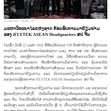
22 ເມສາ 2026
ກົດເບິ່ງ: 709
ມະຫາວິທະຍາໄລແຫ່ງຊາດ ຕ້ອນຮັບການມາຢ້ຽມຢາມ
ຂອງ iFLYTEK ASEAN Headquarters ສປ ຈີນ
ໃນເຊົ້າ ວັນທີ 22 ເມສາ 2026 ທີ່ຫ້ອງຮັບແຂກ VIP ຕຶກສຳນັກງານ ຜູ້ອໍານວຍ
ການໃຫຍ່ ມະຫາວິທະຍາໄລແຫ່ງຊາດ (ມຊ), ທ່ານ ຮສ. ປອ. ສິນທະວອນ
ດາລາວົງ, ຮອງຜູ້ອຳນວຍການໃຫຍ່ ມຊ, ມີຫົວໜ້າຄະນະວິຊາ ຄະນະ
ວິທະຍາສາດທຳມະຊາດ, ຫົວໜ້າຫ້ອງການວິຊາການ ແລະ ຄຸ້ມຄອງນັກ
ສຶກສາ ແລະ ຮອງຫົວໜ້າຫ້ອງການສັງລວມ ແລະ ພົວພັນຕ່າງປະເທດ ໄດ້
ຕ້ອນຮັບການມາຢ້ຽມຢາມ ແລະ ພົບປະແລກປ່ຽນບົດຮຽນດ້ານວິຊາການ
ຂອງຄະນະຜູ້ແທນຈາກ iFLYTEK ASEAN Headquarters ສປ ຈີນ.
ຈຸດປະສົງການມາຢ້ຽມຢາມ ແລະ ພົບປະຄະນະນໍາ ມຊ ຂອງຄະນະ
ຜູ້ແທນດັ່ງກ່າວໃນຄັ້ງນີ້ ກໍເພື່ອປຶກສາຫາລືກ່ຽວກັບແຜນການຮ່ວມມືເຊິ່ງກັນ
ແລະ ກັນ, ໂດຍເນັ້ນໜັກໃສ່ ການນຳເອົາອຸປະກອນທີ່ທັນສະໄໝ, ເຕັກໂນໂລຊີ
ລະດັບສູງ ແລະ ລະບົບປັນຍາປະດິດ ຫຼື AI ເຂົ້າມານຳໃຊ້ເຂົ້າໃນການຮຽນ-
ການສອນຢ່າງເຕັມຮູບແບບ, ເຊິ່ງແນ່ນອນວ່າ ຈະມີຜົນດີຫຼາຍຢ່າງ ບໍ່ວ່າຈະ