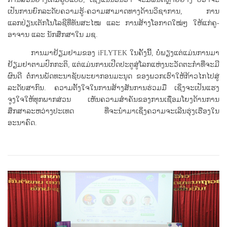
ເປັນການຍົກລະດັບຄວາມຮູ້-ຄວາມສາມາດທາງດ້ານວິຊາການ, ການ
ແລກປ່ຽນເຕັກໂນໂລຊີທີ່ທັນສະໄໝ ແລະ ການສ້າງໂອກາດໃໝ່ໆ ໃຫ້ແກ່ຄູ-
ອາຈານ ແລະ ນັກສຶກສາໃນ ມຊ.
ການມາຢ້ຽມຢາມຂອງ iFLYTEK ໃນຄັ້ງນີ້, ບໍ່ພຽງແຕ່ແມ່ນການມາ
ຢ້ຽມຢາຕາມປົກກະຕິ, ແຕ່ແມ່ນການເປີດປະຕູສູ່ໂລກແຫ່ງນະວັດຕະກໍາທີ່ຈະມີ
ຜົນດີ ຕໍ່ການພັດທະນາຊັບພະຍາກອນມະນຸດ ຂອງພວກເຮົາໃຫ້ກ້າວໄກໄປສູ່
ລະດັບສາກົນ. ຄວາມຕັ້ງໃຈໃນການສ້າງສັນການຮ່ວມມື ເຊິ່ງຈະເປັນແຮງ
ຈູງໃຈໃຫ້ທຸກພາກສ່ວນ ເຫັນຄວາມສຳຄັນຂອງການເຊື່ອມໂຍງດ້ານການ
ສຶກສາລະຫວ່າງປະເທດ ທີ່ຈະນຳມາເຊິ່ງຄວາມຈະເລີນຮຸ່ງເຮືອງໃນ
ອະນາຄົດ.