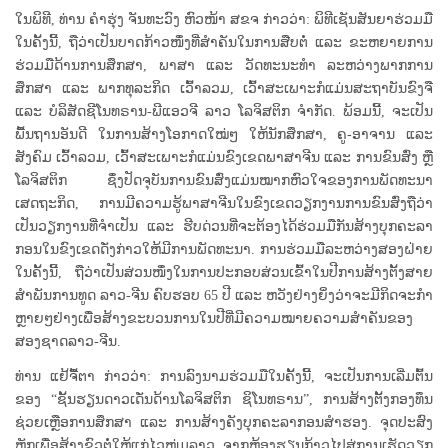
ໃນພິທີ, ທ່ານ ຄໍາຮຸ່ງ ຈັນທະວົງ ຫົວໜ້າ ສຂຈ ກ່າວວ່າ: ພິທີເຊັນສັນຍາຮ່ວມມື
ໃນຄັ້ງນີ້, ຖືວ່າເປັນບາດກ້າວໜຶ່ງທີ່ສໍາຄັນໃນການສືບຕໍ່ ແລະ ຂະຫຍາຍການ
ຮ່ວມມືດ້ານການສຶກສາ, ພາສາ ແລະ ວັດທະນະທໍາ ລະຫວ່າງພາກການ
ສຶກສາ ແລະ ພາກທຸລະກິດ ເວົ້າລວມ, ເວົ້າສະເພາະກໍແມ່ນສະຖາບັນຂົງຈື
ແລະ ບໍລິສັດຊີໂນທຣານ-ພີແອວຈີ ລາວ ໂລຈິສຕິກ ຈຳກັດ. ພ້ອມນີ້, ຈະເປັນ
ພື້ນຖານອັນດີ ໃນການສ້າງໂອກາດໃໝ່ໆ ໃຫ້ນັກສຶກສາ, ຄູ-ອາຈານ ແລະ
ສັງຄົມ ເວົ້າລວມ, ເວົ້າສະເພາະກໍແມ່ນຂົງເຂດພາສາຈີນ ແລະ ການຂົນສົ່ງ ຫຼື
ໂລຈິສຕິກ ຊຶ່ງປັດຈຸບັນການຂົນສົ່ງແມ່ນໝາກຫົວໃຈຂອງການພັດທະນາ
ເສດຖະກິດ, ການມີຄວາມຮູ້ພາສາຈີນໃນຂົງເຂດວຽກງານການຂົນສົ່ງຖືວ່າ
ເປັນວຽກງານທີ່ຈໍາເປັນ ແລະ ຮີບດ່ວນທີ່ຈະຕ້ອງໄດ້ຮ່ວມມືກັນສ້າງບຸກຄະລາ
ກອນໃນຂົງເຂດດັ່ງກ່າວໃຫ້ມີການພັດທະນາ. ການຮ່ວມມືລະຫວ່າງສອງຝ່າຍ
ໃນຄັ້ງນີ້, ຖືວ່າເປັນສ່ວນໜຶ່ງໃນການປະກອບສ່ວນເຂົ້າໃນປີການສ້າງຕັ້ງສາຍ
ສໍາພັນການທູດ ລາວ-ຈີນ ຄົບຮອບ 65 ປີ ແລະ ຫວັງຢ່າງຍິ່ງວ່າຈະມີກິດຈະກໍາ
ຫຼາຍໆຢ່າງເພື່ອສ້າງຂະບວນການໃນປີທີ່ມີຄວາມໝາຍຄວາມສໍາຄັນຂອງ
ສອງຊາດລາວ-ຈີນ.
ທ່ານ ແຢ້ຈື້ຕາ ກ່າວວ່າ: ການລົງນາມຮ່ວມມືໃນຄັ້ງນີ້, ຈະເປັນການເລີ່ມຕົ້ນ
ຂອງ “ຊັ້ນຮຽນດາວເດັ່ນດ້ານໂລຈິສຕິກ ຊິໂນທຣານ”, ການສ້າງຕັ້ງກອງທຶນ
ຊ່ວຍເຫຼືອການສຶກສາ ແລະ ການສ້າງຄັງບຸກຄະລາກອນສຳຮອງ. ຈຸດປະສົງ
ຫຼັກເພື່ອສ້າງຂົວຕໍ່ໃຫ້ແກ່ໄວໜຸ່ມລາວ ຈາກຫ້ອງຮຽນກ້າວໄປສູ່ການເຮັດວຽກ