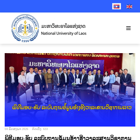
SELECT YOUR 
04 ພຶດສະພາ 2026
ກົດເບິ່ງ: 633
ພິທີມອບ-ຮັບ ລະບົບຖານຂໍ້ມູນອ້າງອີງວາລະສານວິຊາການ