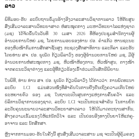
ລາວ
ພິທີມອບ-ຮັບ ລະບົບຖານຂໍ້ມູນອ້າງອີງວາລະສານວິຊາການລາວ ໃຫ້ກັບສູນ
ສົ່ງເສີມວາລະສານວິທະຍາສາດ ຫໍສະໝຸດກາງ ມະຫາວິທະຍາໄລແຫ່ງຊາດ
(ມຊ) ໄດ້ຈັດຂຶ້ນໃນວັນທີ 30 ເມສາ 2026 ທີ່ຫ້ອງປະຊຸມສຳນັກງານຜູ້
ອຳນວຍການໃຫຍ່ ມຊ, ໂດຍການມອບຂອງທ່ານ ປອ. ຄໍາແກ້ວ ຫານຊະນະ
ຮອງຫົວໜ້າກົມການສຶກສາຊັ້ນສູງ ກະຊວງສືກສາທິການ ແລະກິລາ ແລະຮັບ
ໂດຍທ່ານ ສຈ. ປອ. ພູເພັດ ກ້ຽວພິລາວົງ ຮອງຜູ້ອຳນວຍການໃຫຍ່ ມຊ, ມີຜູ້
ອຳນວຍການຫໍສະໝຸດກາງ ມຊ, ຫົວໜ້າຫ້ອງການ, ຫົວໜ້າສູນ, ຕາງໜ້າ
ຈາກຄະນະວິຊາຕ່າງໆ ແລະຜູ້ທີ່ກ່ຽວຂ້ອງເຂົ້າຮ່ວມເປັນສັກຂີພິຍານ.
ໃນພິທີ, ທ່ານ ທ່ານ ສຈ. ປອ. ພູເພັດ ກ້ຽວພິລາວົງ ໄດ້ກ່າວວ່າ: ການພັດທະນາ
ລະບົບ LCI ແມ່ນສ່ວນໜຶ່ງທີ່ສຳຄັນໃນການຢັ້ງຢືນເຖິງຄວາມເຕີບໃຫຍ່
ຂະຫຍາຍຕົວ ຂອງ ມຊ ໃນຖານະເປັນສູນກາງແຫ່ງການຄົ້ນຄວ້າ ແລະ
ບໍລິການວິຊາການຂອງຊາດ, ລະບົບ LCI ຈະເປັນກະແຈສຳຄັນ ໃນການຍົກ
ລະດັບຄຸນນະພາບວາລະສານວິທະຍາສາດລາວ ໃຫ້ໄດ້ມາດຕະຖານສາກົນ,
ສ້າງຄວາມເຂັ້ມແຂງໃຫ້ແກ່ນັກວິໄຈ ແລະ ເປັນບ່ອນອີງທາງປັນຍາໃຫ້ແກ່ຄູ-
ອາຈານ ແລະ ນັກສຶກສາ.
ຫຼັງຈາກການມອບ-ຮັບໃນຄັ້ງນີ້ ສູນສົ່ງເສີມວາລະສານ ມຊ ຈະເປັນຜູ້ຄຸ້ມຄອງ