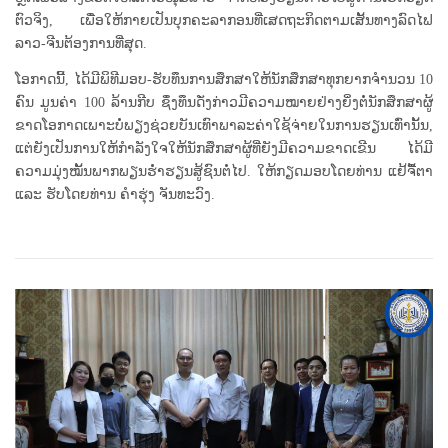
ຕົວຈິງ, ເພື່ອໃຫ້ກາຍເປັນບຸກຄະລາກອນທີ່ເສດຖະກິດຕາມເສັ້ນທາງລົດໄຟ
ລາວ-ຈີນຕ້ອງການທີ່ສຸດ.
ໂອກາດນີ້, ໄດ້ມີພິທີມອບ-ຮັບທຶນການສຶກສາໃຫ້ນັກສຶກສາທຸກຍາກຈໍານວນ 10
ຄົນ ມູນຄ່າ 100 ລ້ານກີບ ຊຶ່ງທຶນດັ່ງກ່າວມີຄວາມໝາຍຢ່າງຍິ່ງຕໍ່ນັກສຶກສາຜູ້
ຂາດໂອກາດເພາະບໍ່ພຽງຊ່ວຍບັນເທົາພາລະຄ່າໃຊ້ຈ່າຍໃນການຮຽນເທົ່ານັ້ນ,
ແຕ່ຍັງເປັນການໃຫ້ກໍາລັງໃຈໃຫ້ນັກສຶກສາຜູ້ທີ່ຍັງມີຄວາມຂາດເຂີນ ໄດ້ມີ
ຄວາມມຸ່ງໝັ້ນພາກພຽນຮໍ່າຮຽນສູ້ຊົນຕໍ່ໄປ. ໃຫ້ກຽດມອບໂດຍທ່ານ ແຢ້ຈື້ຕາ
ແລະ ຮັບໂດຍທ່ານ ຄໍາຮຸ່ງ ຈັນທະວົງ.