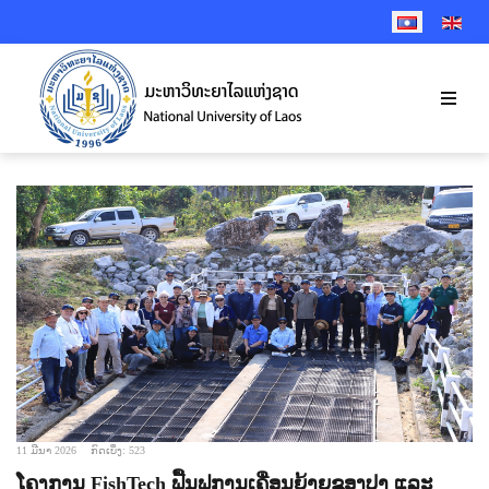
SELECT YOUR 
11 ມີນາ 2026
ກົດເບິ່ງ: 523
ໂຄງການ FishTech ຟື້ນຟູການເຄື່ອນຍ້າຍຂອງປາ ແລະ