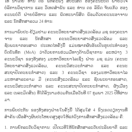
ໄທ ນຳໂດຍ ທ່ານ ດຣ ພັກຄະພົງ ສີປະເສີດ ຮອງຄະນະບໍດີ ຝ່າຍວິໄຈ
ບໍລິການວິຊາການ ແລະ ວິເທດສຳພັນ ແລະ ທ່ານ ດຣ ລິຂິດ ຈັນເເກ້ວ ຮອງ
ຄະນະບໍດີ ຝ່າຍບໍລິຫານ ແລະ ພັດທະນານິສິດ ພ້ອມດ້ວຍຄະນະອາຈານ
ແລະ ນັກສຶກສາລວມ 24 ທ່ານ.
ການມາພົບປະ-ຢ້ຽມຢາມ ຄະນະວິທະຍາສາດສິ່ງແວດລ້ອມ ມຊ ຂອງຄະນາ
ຈານ ແລະ ນັກສຶກສາ ຄະນະວິທະຍາສາດສິ່ງແວດລ້ອມ ແລະ
ຊັບພະຍາກອນສາດ ປະເທດໄທຄັ້ງນີ້ ແມ່ນໝາກຜົນອັນເປັນຮູບປະທຳຂອງ
ບົດບັນທຶກ (MoA) ວ່າດ້ວຍການຮ່ວມມືທາງດ້ານວິຊາການ ລະຫວ່າງ 3
ຄະນະວິຊາ ຂອງທັງສອງ ມະຫາວິທະຍາໄລເຊິ່ງ ຝ່າຍ ມຊ ແມ່ນ (ຄະນະ
ວິທະຍາສາດສິ່ງແວດລ້ອມ, ຄະນະວິສະວະກຳສາດ ແລະ ຄະນະ
ສະຖາປັດຕະຍະກຳສາດ) ແລະ 3 ຄະນະວິຊາ ຂອງມະຫາວິທະຍາໄລ
ມະຫາສາລະຄາມ ມີ (ຄະນະສິ່ງແວດລ້ອມ ແລະ ຊັບພະຍາກອນສາດ,
ຄະນະວິສະວະກຳສາດ ແລະ ຄະນະສະຖາປັດຕະຍະກຳສາດ, ຜັງເມືອງ
ແລະ ເນລະມິດສິນ) ທີ່ໄດ້ລົງນາມຮ່ວມກັນເມື່ອວັນທີ 07 ກຸມພາ 2025 ປີທີ່ຜ່ານ
ມາ.
ການພົບປະກັນ ຂອງທັງສອງຝ່າຍໃນຄັ້ງນີ້ ໄດ້ສຸມໃສ່ 4 ຂົງເຂດວຽກງານທີ່
ສຳຄັນ ເພື່ອສ້າງຜົນປະໂຫຍດສູງສຸດໃຫ້ແກ່ວົງການສຶກສາສິ່ງແວດລ້ອມ ຄື:
1. ການຍົກລະດັບວິຊາການ: ເປີດເວທີໃຫ້ນັກສຶກສາລະດັບປະລິນຍາຕີ ແລະ