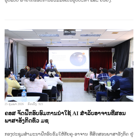
ຮູບແບບ ພາຍໃຕ້ຂອບການຮ່ວມມືທີ່ເປັນຮູບປະທຳ ແລະ ຍືນຍົງ.
25 ກຸມພາ 2026
ກົດເບິ່ງ: 921
ຄອສ ຈັດຝຶກອົບຮົມການນຳໃຊ້ AI ສໍາລັບອາຈານທີ່ສອນ
ພາສາອັງກິດທົ່ວ ມຊ
ກອງປະຊຸມສຳມະນາຝຶກອົບຮົມໃຫ້ກັບຄູ-ອາຈານ ທີ່ສິດສອນພາສາອັງກິດ ຢູ່