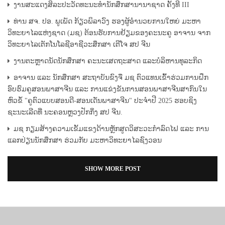
ງານສະແດງສິລະປະວັດທະນະທໍານັກສຶກສານານາຊາດ ຄັ້ງທີ III
ທ່ານ ສຈ. ປອ. ພູເພັດ ກ້ຽວພິລາວົງ ຮອງຜູ້ອຳນວຍການໃຫຍ່ ມະຫາ
ວິທະຍາໄລແຫ່ງຊາດ (ມຊ) ຕ້ອນຮັບການຢ້ຽມຂອງຄະນະຄູ ອາຈານ ຈາກ
ວິທະຍາໄລເຕັກໂນໂລຊີອາຊີວະສຶກສາ ເຕີໂຈ ສປ ຈີນ
ງານຕະຫຼາດນັດນັກສຶກສາ ຄະນະເສດຖະສາດ ແລະບໍລິຫານທຸລະກິດ
ອາຈານ ແລະ ນັກສຶກສາ ສະຖາບັນຂົງຈື ມຊ ຕົວແທນເຂົ້າຮ່ວມການຝຶກ
ອົບຮົມຄູສອນພາສາຈີນ ແລະ ການແຂ່ງຂັນການສອນພາສາຈີນສາກົນໃນ
ຫົວຂໍ້ "ຄູຕົວແບບສອນດີ-ສອນເດັ່ນພາສາຈີນ" ປະຈໍາປີ 2025 ຮອບຊິງ
ຊະນະເລີດທີ່ ນະຄອນຫຼວງປັກກິ່ງ ສປ ຈີນ.
ມຊ ກຽມສ້າງຄວາມເຂັ້ມແຂງດ້ານຫຼັກສູດວິສະວະກຳລົດໄຟ ແລະ ການ
ແລກປ່ຽນນັກສຶກສາ ຮ່ວມກັບ ມະຫາວິທະຍາໄລຊົງວອນ
SHOW MORE POST