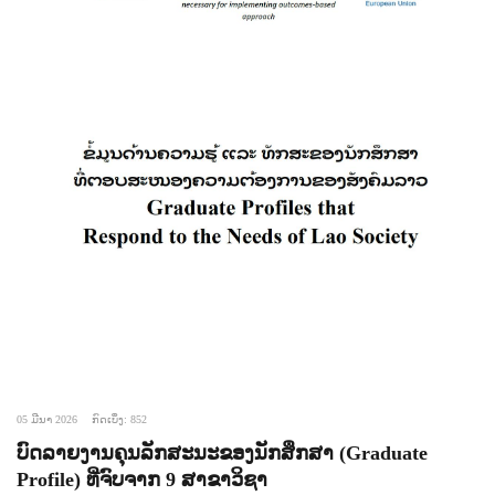
05 ມີນາ 2026
ກົດເບິ່ງ: 852
ບົດລາຍງານຄຸນລັກສະນະຂອງນັກສຶກສາ (Graduate
Profile) ທີ່ຈົບຈາກ 9 ສາຂາວິຊາ