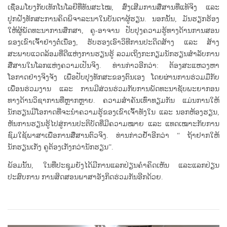
ເຊື່ອມໂຍງກັບເທັກໂນໂລຍີທີ່ທັນສະໄໝ, ສົ່ງເສີມການສື່ສານທີ່ແທ້ຈິງ ແລະ
ປູກຝັງທັກສະການຄິດພິຈາລະນາໃນບັນດາຜູ້ຮຽນ. ນອກນັ້ນ, ມັນຮຽກຮ້ອງ
ໃຫ້ຜູ້ພັດທະນາການສຶກສາ, ຄູ-ອາຈານ ປັບປຸງຄວາມຮູ້ທາງດ້ານການສອນ
ຂອງເຂົາເຈົ້າຢ່າງຕໍ່ເນື່ອງ, ຮັບຮອງເອົາວິທີການປະດິດສ້າງ ແລະ ສ້າງ
ສະພາບແວດລ້ອມທີ່ດີແຫ່ງການຮຽນຮູ້ ລວມເຖິງກະກຽມນັກຮຽນສໍາລັບການ
ສື່ສານໃນໂລກແຫ່ງຄວາມເປັນຈິງ. ທ່ານກ່າວອີກວ່າ: ຕ້ອງສະແຫວງຫາ
ໂອກາດຢ່າງຈິງຈັງ ເພື່ອປັບປຸງທັກສະຂອງຕົນເອງ ໂດຍຜ່ານການຮ່ວມມືກັບ
ເພື່ອນຮ່ວມງານ ແລະ ການມີສ່ວນຮ່ວມກັບການພັດທະນາຊັບພະຍາກອນ
ທາງດ້ານວິຊາການທີ່ຫຼາກຫຼາຍ. ຄວາມສໍາຄັນເທົ່າທຽມກັນ ແມ່ນການໃຫ້
ນັກຮຽນມີໂອກາດທີ່ຈະນໍາຄວາມຮູ້ຂອງເຂົາເຈົ້າທັງໃນ ແລະ ນອກຫ້ອງຮຽນ,
ຫັນການຮຽນຮູ້ໄປສູ່ການປະຕິບັດທີ່ມີຄວາມໝາຍ ແລະ ແທດເໝາະກັບການ
ຊົມໃຊ້ພາສາເພື່ອການສື່ສານຕົວຈິງ. ທ່ານກ່າວຢໍ້າອີກວ່າ “ ຖ້າຢາກໃຫ້
ນັກຮຽນເກັ່ງ ຄູຕ້ອງເກັ່ງກວ່ານັກຮຽນ”.
ພ້ອມນັ້ນ, ໃນທີ່ປະຊຸມຍັງໄດ້ມີການແລກປ່ຽນຄຳຄິດເຫັນ ແລະແລກປ່ຽນ
ປະສົບການ ການສິດສອນພາສາອັງກິດຮ່ວມກັນອີກດ້ວຍ.