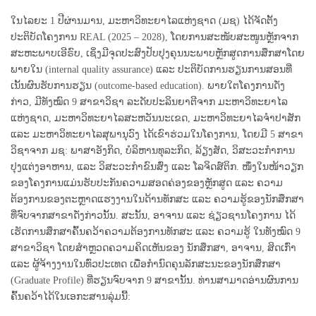
ໃນໄລຍະ 1 ປີຜ່ານມານ, ມະຫາວິທະຍາໄລແຫ່ງຊາດ (ມຊ) ໄດ້ຈັດຕັ້ງ
ປະຕິບັດໂຄງການ REAL (2025 – 2028), ໂດຍການສະໜັບສະໜູນຫຼັກຈາກ
ສະຫະພາບເອີຣົບ, ເຊິ່ງມີຈຸດປະສົງປັບປຸງຄຸນນະພາບຫຼັກສູດການສຶກສາໂດຍ
ພາຍໃນ (internal quality assurance) ແລະ ປະຕິບັດການຮຽນການສອນທີ່
ເນັ້ນຜົນຮັບການຮຽນ (outcome-based education). ພາຍໃຕໂຄງການດັ່ງ
ກ່າວ, ມີທັງໝົດ 9 ສາຂາວິຊາ ລະດັບປະລິນຍາຕີຈາກ ມະຫາວິທະຍາໄລ
ແຫ່ງຊາດ, ມະຫາວິທະຍາໄລສະຫວັນນະເຂດ, ມະຫາວິທະຍາໄລຈໍາປາສັກ
ແລະ ມະຫາວິທະຍາໄລສຸພານຸວົງ ໄດ້ເຂົາຮ່ວມໃນໂຄງການ, ໂດຍມີ 5 ສາຂາ
ວິຊາຈາກ ມຊ: ພາສາອັງກິດ, ບໍລິຫານທຸລະກິດ, ລ້ຽງສັດ, ວິສະວະກໍາການ
ປຸງແຕ່ງອາຫານ, ແລະ ວິສະວະກໍາຂົນສົ່ງ ແລະ ໂລຈິດສ໌ຕິກ. ໜຶ່ງໃນໜ້າວຽກ
ຂອງໂຄງການແມ່ນຮັບປະກັນຄວາມສອດຄ່ອງຂອງຫຼັກສູດ ແລະ ຄວາມ
ຕ້ອງການຂອງຕະຫຼາດແຮງງານໃນດ້ານທັກສະ ແລະ ຄວາມຮູ້ຂອງນັກສຶກສາ
ທີ່ຈົບຈາກສາຂາດັ່ງກ່າວນັ້ນ. ສະນັ້ນ, ອາຈານ ແລະ ຊ່ຽວຊານໂຄງການ ໄດ້
ເຮັດການສຶກສາຄົ້ນຄວ້າຄວາມຕ້ອງການທັກສະ ແລະ ຄວາມຮູ້ ໃນທັງໝົດ 9
ສາຂາວິຊາ ໂດຍສໍາຫຼວດຄວາມຄິດເຫັນຂອງ ນັກສຶກສາ, ອາຈານ, ສິດເກົ່າ
ແລະ ຜູ້ຈ້າງງານໃນທົ່ວປະເທດ ເພື່ອກໍານົດຄຸນລັກສະນະຂອງນັກສຶກສາ
(Graduate Profile) ທີ່ຮຽນຈົບຈາກ 9 ສາຂານັ້ນ. ທ່ານສາມາດອ່ານຜົນການ
ຄົ້ນຄວ້າໄດ້ໃນເອກະສານລຸ່ມນີ້: