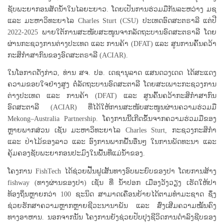
ຊັບພະຍາກອນສັດນ້ຳໃນໄລຍະຍາວ. ໂດຍເປັນການຮ່ວມມືກັນລະຫວ່າງ ມຊ
ແລະ ມະຫາວິທະຍາໄລ Charles Sturt (CSU) ປະເທດອົດສະຕຣາລີ ແຕ່ປີ
2022-2025 ພາຍໃຕ້ການສະໜັບສະໜູນຈາກລັດຖະບານອົດສະຕຣາລີ ໂດຍ
ຜ່ານກະຊວງການຕ່າງປະເທດ ແລະ ການຄ້າ (DFAT) ແລະ ສູນການຄົ້ນຄວ້າ
ກະສິກຳສາກົນຂອງອົດສະຕຣາລີ (ACIAR).
ໃນໂອກາດດັ່ງກ່າວ, ທ່ານ ສຈ. ປອ. ເດຊານຸລາດ ແສນດວງເດດ ໄດ້ສະແດງ
ຄວາມຂອບໃຈຢ່າງສູງ ຕໍ່ລັດຖະບານອົດສະຕາລີ ໂດຍສະເພາະກະຊວງການ
ຕ່າງປະເທດ ແລະ ການຄ້າ (DFAT) ແລະ ສູນຄົ້ນຄວ້າກະສິກຳສາກົນ
ອົດສະຕາລີ (ACIAR) ທີ່ໄດ້ໃຫ້ການສະໜັບສະໜູນຜ່ານຄວາມຮ່ວມມື
Mekong–Australia Partnership. ໂຄງການນີ້ເກີດຂຶ້ນຈາກຄວາມຮ່ວມມືຂອງ
ຫຼາຍພາກສ່ວນ ເຊັ່ນ ມະຫາວິທະຍາໄລ Charles Sturt, ກະຊວງກະສິກຳ
ແລະ ປ່າໄມ້ຂອງລາວ ແລະ ອົງການພາກພື້ນອື່ນໆ ໃນການພັດທະນາ ແລະ
ຄຸ້ມຄອງຊັບພະຍາກອນປະມົງໃນພື້ນທີ່ແມ່ນ້ຳຂອງ.
ໂຄງການ FishTech ໄດ້ຊ່ວຍຟື້ນຟູເສັ້ນທາງອົບພະຍົບຂອງປາ ໂດຍການສ້າງ
fishway (ທາງຜ່ານຂອງປາ) ເຊັ່ນ ທີ່ ນ້ຳປອກ ເມືອງວັງວຽງ ເຮັດໃຫ້ປາ
ທ້ອງຖິ່ນຫຼາຍກວ່າ 100 ຊະນິດ ສາມາດເຄື່ອນຍ້າຍໄດ້ຕາມທຳມະຊາດ ຊຶ່ງ
ຊ່ວຍຮັກສາຄວາມຫຼາກຫຼາຍຊີວະນານາພັນ ແລະ ສົ່ງເສີມຄວາມໝັ້ນຄົງ
ທາງອາຫານ. ນອກຈາກນັ້ນ ໂຄງການຍັງຊ່ວຍປັບປຸງຊີວິດການດຳລົງຊີບຂອງ