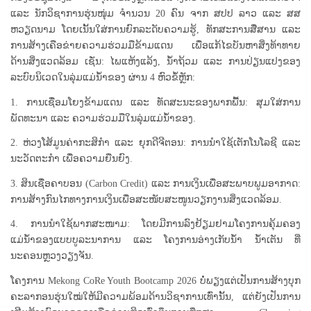
ແລະ ນັກວິຊາການຮຸ່ນໜຸ່ມ ຈຳນວນ 20 ຄົນ ຈາກ ສປປ ລາວ ແລະ ສສ
ຫວຽດນາມ ໂດຍເນັ້ນໃສ່ການຍົກລະດັບຄວາມຮູ້, ທັກສະການສື່ສານ ແລະ
ການສ້າງເຄືອຂ່າຍຄວາມຮ່ວມມືຂ້າມແດນ ເພື່ອແກ້ໄຂບັນຫາສິ່ງທ້າທາຍ
ດ້ານສິ່ງແວດລ້ອມ ເຊັ່ນ: ໄພແຫ້ງແລ້ງ, ນໍ້າຖ້ວມ ແລະ ການປ່ຽນແປງຂອງ
ລະບົບນິເວດໃນລຸ່ມແມ່ນໍ້າຂອງ ຜ່ານ 4 ຫົວຂໍ້ຫຼັກ:
1. ການເຊື່ອມໂຍງຂ້າມແດນ ແລະ ທັດສະນະຂອງພາກພື້ນ: ສຸມໃສ່ການ
ພັດທະນາ ແລະ ຄວາມຮ່ວມມືໃນລຸ່ມແມ່ນໍ້າຂອງ.
2. ຫ່ວງໂສ້ມູນຄ່າກະສິກຳ ແລະ ຍຸກດີຈີຕອນ: ການນຳໃຊ້ເຕັກໂນໂລຊີ ແລະ
ນະວັດຕະກຳ ເພື່ອຄວາມຍືນຍົງ.
3. ສິນເຊື່ອຄາບອນ (Carbon Credit) ແລະ ການເງິນເພື່ອສະພາບພູມອາກາດ:
ການສ້າງກົນໄກທາງການເງິນເພື່ອສະໜັບສະໜູນວຽກງານສິ່ງແວດລ້ອມ.
4. ການນຳໃຊ້ພາກສະໜາມ: ໂດຍມີການລົງຢ້ຽມຢາມໂຄງການຄຸ້ມຄອງ
ແມ່ນໍ້າຂອງແບບບູລະນາການ ແລະ ໂຄງການອ່າງເກັບນໍ້າ ນໍ້າເຕັນ ທີ່
ນະຄອນຫຼວງວຽງຈັນ.
ໂຄງການ Mekong CoRe Youth Bootcamp 2026 ບໍ່ພຽງແຕ່ເປັນການສ້າງບຸກ
ຄະລາກອນຮຸ່ນໃໝ່ໃຫ້ມີຄວາມພ້ອມດ້ານວິຊາການເທົ່ານັ້ນ, ແຕ່ຍັງເປັນການ