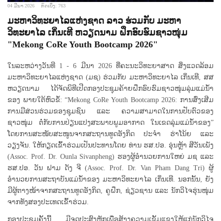
04 ມີນາ 2026
ກົດເບິ່ງ: 763
ມະຫາວິທະຍາໄລແຫ່ງຊາດ ລາວ ຮ່ວມກັບ ມະຫາ
ວິທະຍາໄລ ເກິ່ນເທີ ຫວຽດນາມ ຝຶກອົບຮົມຊາວໜຸ່ມ
"Mekong CoRe Youth Bootcamp 2026"
ໃນລະຫວ່າງວັນທີ 1 - 6 ມີນາ 2026 ທີ່ຄະນະວິທະຍາສາດ ສິ່ງແວດລ້ອມ
ມະຫາວິທະຍາໄລແຫ່ງຊາດ (ມຊ) ຮ່ວມກັບ ມະຫາວິທະຍາໄລ ເກິ່ນເທີ, ສສ
ຫວຽດນາມ ໄດ້ຈັດພິທີເປີດກອງປະຊຸມຄ້າຍຝຶກອົບຮົມຊາວໜຸ່ມລຸ່ມແມ່ນໍ້າ
ຂອງ ພາຍໃຕ້ຫົວຂໍ້: “Mekong CoRe Youth Bootcamp 2026: ການສົ່ງເສີມ
ການມີສ່ວນຮ່ວມຂອງຊຸມຊົນ ແລະ ຄວາມສາມາດໃນການປັບຕົວຂອງ
ຊາວໜຸ່ມ ຕໍ່ກັບການປ່ຽນແປງສະພາບພູມອາກາດ ໃນເຂດລຸ່ມແມ່ນໍ້າຂອງ”
ໂດຍການສະໜັບສະໜູນຈາກສະຖານທູດອັງກິດ ປະຈຳ ຮ່າໂນ້ຍ ແລະ
ວຽງຈັນ. ໃຫ້ກຽດເຂົ້າຮ່ວມເປັນປະທານໂດຍ ທ່ານ ຮສ.ປອ. ອຸ່ນຫຼ້າ ສີວັນເພັງ
(Assoc. Prof. Dr. Ounla Sivanpheng) ຮອງຜູ້ອຳນວຍການໃຫຍ່ ມຊ ແລະ
ຮສ.ປອ. ວັນ ຟາມ ດັງ ຈີ (Assoc. Prof. Dr. Van Pham Dang Tri) ຜູ້
ອຳນວຍການສະຖາບັນແມ່ນໍ້າຂອງ ມະຫາວິທະຍາໄລ ເກິ່ນເທີ. ນອກນັ້ນ, ຍັງ
ມີຜູ້ຕາງໜ້າຈາກສະຖານທູດອັງກິດ, ຄູຝຶກ, ຊ່ຽວຊານ ແລະ ນັກວິໄຈຮຸ່ນໜຸ່ມ
ຈາກທັງສອງປະເທດເຂົ້າຮ່ວມ.
ກອງປະຊຸມຄັ້ງນີ້ ມີຈຸດປະສົງຫຼັກເພື່ອສ້າງຄວາມເຂັ້ມແຂງໃຫ້ແກ່ນັກວິໄຈ