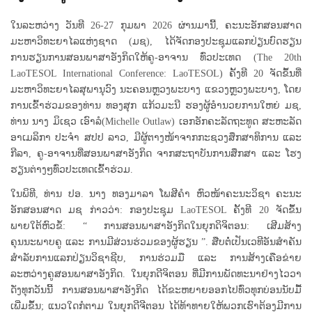
ໃນລະຫວ່າງ ວັນທີ 26-27 ກຸມພາ 2026 ຜ່ານມານີ້, ຄະນະອັກສອນສາດ
ມະຫາວິທະຍາໄລແຫ່ງຊາດ (ມຊ), ໄດ້ຈັດກອງປະຊຸມແລກປ່ຽນບົດຮຽນ
ການຮຽນການສອນພາສາອັງກິດໃຫ້ຄູ-ອາຈານ ທົ່ວປະເທດ (The 20th
LaoTESOL International Conference: LaoTESOL) ຄັ້ງທີ 20 ຈັດຂຶ້ນທີ່
ມະຫາວິທະຍາໄລສຸພານຸວົງ ນະຄອນຫຼວງພະບາງ ແຂວງຫຼວງພະບາງ, ໂດຍ
ການເຂົ້າຮ່ວມຂອງທ່ານ ທອງສຸກ ແກ້ວມະນີ ຮອງຜູ້ອໍານວຍການໃຫຍ່ ມຊ,
ທ່ານ ນາງ ມິເຊວ ເອົາລໍ(Michelle Outlaw) ເອກອັກຄະລັດຖະທູດ ສະຫະລັດ
ອາເມລິກາ ປະຈຳ ສປປ ລາວ, ມີຜູ້ຕາງໜ້າຈາກກະຊວງສຶກສາທິການ ແລະ
ກີລາ, ຄູ-ອາຈານທີ່ສອນພາສາອັງກິດ ຈາກສະຖາບັນການສຶກສາ ແລະ ໂຮງ
ຮຽນຕ່າງໆທົ່ວປະເທດເຂົ້າຮ່ວມ.
ໃນພິທີ, ທ່ານ ປອ. ນາງ ທອງມາລາ ໂພສີຄໍາ ຫົວໜ້າຄະນະວິຊາ ຄະນະ
ອັກສອນສາດ ມຊ ກ່າວວ່າ: ກອງປະຊຸມ LaoTESOL ຄັ້ງທີ 20 ຈັດຂຶ້ນ
ພາຍໃຕ້ຫົວຂໍ້: “ ການສອນພາສາອັງກິດໃນຍຸກດິຈິຕອນ: ເສີມສ້າງ
ຄຸນນະພາບຄູ ແລະ ການມີສ່ວນຮ່ວມຂອງຜູ້ຮຽນ ”. ສືບຕໍ່ເປັນເວທີອັນສໍາຄັນ
ສໍາລັບການແລກປ່ຽນວິຊາຊີບ, ການຮ່ວມມື ແລະ ການສ້າງເຄືອຂ່າຍ
ລະຫວ່າງຄູສອນພາສາອັງກິດ. ໃນຍຸກດີຈິຕອນ ທີ່ມີການພັດທະນາຢ່າງໄວວາ
ດັ່ງທຸກວັນນີ້ ການສອນພາສາອັງກິດ ໄດ້ຂະຫຍາຍອອກໄປທົ່ວທຸກບ່ອນນັບມື້
ເພີ່ມຂຶ້ນ; ແນວໃດກໍຕາມ ໃນຍຸກດີຈີຕອນ ໄດ້ທ້າທາຍໃຫ້ພວກເຮົາຕ້ອງມີການ