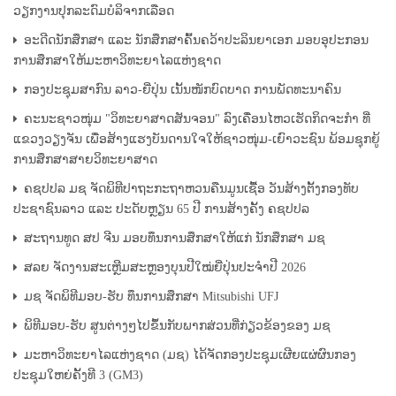
ວຽກງານປຸກລະດົມບໍລິຈາກເລືອດ
ອະດີດນັກສຶກສາ ແລະ ນັກສຶກສາຄົ້ນຄວ້າປະລິນຍາເອກ ມອບອຸປະກອນ
ການສຶກສາໃຫ້ມະຫາວິທະຍາໄລແຫ່ງຊາດ
ກອງປະຊຸມສາກົນ ລາວ-ຍີ່ປຸ່ນ ເນັ້ນໜັກບົດບາດ ການພັດທະນາຄົນ
ຄະນະຊາວໜຸ່ມ "ວິທະຍາສາດສັນຈອນ" ລົງເຄື່ອນໄຫວເຮັດກິດຈະກຳ ທີ່
ແຂວງວຽງຈັນ ເພື່ອສ້າງແຮງບັນດານໃຈໃຫ້ຊາວໜຸ່ມ-ເຍົາວະຊົນ ພ້ອມຊຸກຍູ້
ການສຶກສາສາຍວິທະຍາສາດ
ຄຊປປລ ມຊ ຈັດພິທີປາຖະກະຖາຫວນຄືນມູນເຊື້ອ ວັນສ້າງຕັ້ງກອງທັບ
ປະຊາຊົນລາວ ແລະ ປະດັບຫຼຽນ 65 ປີ ການສ້າງຄັ້ງ ຄຊປປລ
ສະຖານທູດ ສປ ຈີນ ມອບທຶນການສຶກສາໃຫ້ແກ່ ນັກສຶກສາ ມຊ
ສລຍ ຈັດງານສະເຫຼີມສະຫຼອງບຸນປີໃໝ່ຍີ່ປຸ່ນປະຈຳປີ 2026
ມຊ ຈັດພິທີມອບ-ຮັບ ທຶນການສຶກສາ Mitsubishi UFJ
ພິທີມອບ-ຮັບ ສູນຕ່າງໆໄປຂຶ້ນກັບພາກສ່ວນທີ່ກ່ຽວຂ້ອງຂອງ ມຊ
ມະຫາວິທະຍາໄລແຫ່ງຊາດ (ມຊ) ໄດ້ຈັດກອງປະຊຸມເຜີຍແຜ່ຜົນກອງ
ປະຊຸມໃຫຍ່ຄັ້ງທີ 3 (GM3)