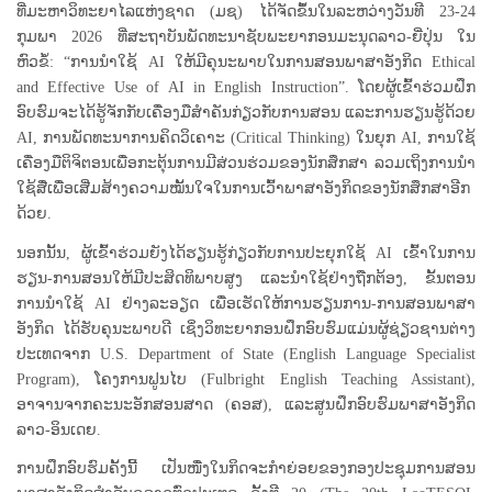
ທີ່ມະຫາວິທະຍາໄລແຫ່ງຊາດ (ມຊ) ໄດ້ຈັດຂຶ້ນໃນລະຫວ່າງວັນທີ 23-24
ກຸມພາ 2026 ທີ່ສະຖາບັນພັດທະນາຊັບພະຍາກອນມະນຸດລາວ-ຍີ່ປຸ່ນ ໃນ
ຫົວຂໍ້: “ການນຳໃຊ້ AI ໃຫ້ມີຄຸນະພາບໃນການສອນພາສາອັງກິດ Ethical
and Effective Use of AI in English Instruction”. ໂດຍຜູ້ເຂົ້າຮ່ວມຝຶກ
ອົບຮົມຈະໄດ້ຮູ້ຈັກກັບເຄື່ອງມືສໍາຄັນກ່ຽວກັບການສອນ ແລະການຮຽນຮູ້ດ້ວຍ
AI, ການພັດທະນາການຄິດວິເຄາະ (Critical Thinking) ໃນຍຸກ AI, ການໃຊ້
ເຄື່ອງມືຕິຈິຕອນເພື່ອກະຕຸ້ນການມີສ່ວນຮ່ວມຂອງນັກສຶກສາ ລວມເຖິງການນຳ
ໃຊ້ສື່ເພື່ອເສີ່ມສ້າງຄວາມໝັ້ນໃຈໃນການເວົ້າພາສາອັງກິດຂອງນັກສຶກສາອີກ
ດ້ວຍ.
ນອກນັ້ນ, ຜູ້ເຂົ້າຮ່ວມຍັງໄດ້ຮຽນຮູ້ກ່ຽວກັບການປະຍຸກໃຊ້ AI ເຂົ້າໃນການ
ຮຽນ-ການສອນໃຫ້ມີປະສິດທິພາບສູງ ແລະນຳໃຊ້ຢ່າງຖືກຕ້ອງ, ຂັ້ນຕອນ
ການນຳໃຊ້ AI ຢ່າງລະອຽດ ເພື່ອເຮັດໃຫ້ການຮຽນການ-ການສອນພາສາ
ອັງກິດ ໄດ້ຮັບຄຸນະພາບດີ ເຊິ່ງວິທະຍາກອນຝຶກອົບຮົມແມ່ນຜູ້ຊ່ຽວຊານຕ່າງ
ປະເທດຈາກ U.S. Department of State (English Language Specialist
Program), ໂຄງການຟູນໄບ (Fulbright English Teaching Assistant),
ອາຈານຈາກຄະນະອັກສອນສາດ (ຄອສ), ແລະສູນຝຶກອົບຮົມພາສາອັງກິດ
ລາວ-ອິນເດຍ.
ການຝຶກອົບຮົມຄັ້ງນີ້ ເປັນໜື່ງໃນກິດຈະກຳຍ່ອຍຂອງກອງປະຊຸມການສອນ