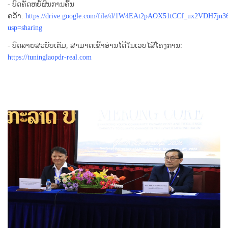
- ບົດຄັດຫຍໍ້ຜົນການຄົ້ນ
ຄວ້າ:
https://drive.google.com/file/d/1W4EAt2pAOX51tCCf_ux2VDH7jn3
usp=sharing
- ບົດລາຍສະບັບເຕັມ, ສາມາດເຂົ້າອ່ານໄດ້ໃນເວບໄສ໌ໂຄງການ:
https://tuninglaopdr-real.com