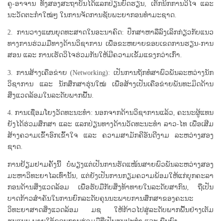
ຄູ-ອາຈານ ທັງສອງສະຖາບັນໄດ້ແລກປ່ຽນບົດຮຽນ, ເຕັກນິກການວິໄຈ ແລະ
ນະວັດຕະກຳໃໝ່ໆ ໃນການຈັດການຊັບພະຍາກອນທຳມະຊາດ.
2. ການວາງແຜນຍຸດທະສາດໃນອະນາຄົດ: ປຶກສາຫາລືລົງເລິກກ່ຽວກັບແນວ
ທາງການຮ່ວມມືທາງດ້ານວິຊາການ ເພື່ອຂະຫຍາຍຂອບເຂດການຮຽນ-ການ
ສອນ ແລະ ການເຮັດວິໄຈຮ່ວມກັນໃຫ້ມີຄວາມເຂັ້ມແຂງກວ່າເກົ່າ.
3. ການສ້າງເຄືອຂ່າຍ (Networking): ເປັນການຖັກທໍສາພົວພັນລະຫວ່າງນັກ
ວິຊາການ ແລະ ນັກສຶກສາຮຸ່ນໃໝ່ ເພື່ອສ້າງເປັນເຄືອຂ່າຍພັນທະມິດດ້ານ
ສິ່ງແວດລ້ອມໃນລະດັບພາກພື້ນ.
4. ການເຊື່ອມໂຍງວັດທະນະທຳ: ນອກຈາກດ້ານວິຊາການແລ້ວ, ຄະນະຜູ້ແທນ
ຍັງໄດ້ຮ່ວມສຶກສາ ແລະ ແລກປ່ຽນທາງດ້ານວັດທະນະທຳ ລາວ-ໄທ ເພື່ອເສີມ
ສ້າງຄວາມເຂົ້າອົກເຂົ້າໃຈ ແລະ ຄວາມສາມັກຄີອັນດີງາມ ລະຫວ່າງສອງ
ຊາດ.
ການຢ້ຽມຢາມຄັ້ງນີ້ ບໍ່ພຽງແຕ່ເປັນການຮັດແໜ້ນສາຍພົວພັນລະຫວ່າງສອງ
ມະຫາວິທະຍາໄລເທົ່ານັ້ນ, ແຕ່ຍັງເປັນການກຽມຄວາມພ້ອມໃຫ້ແກ່ບຸກຄະລາ
ກອນດ້ານສິ່ງແວດລ້ອມ ເພື່ອຮັບມືກັບສິ່ງທ້າທາຍໃນລະດັບສາກົນ, ຖືເປັນ
ບາດກ້າວສຳຄັນໃນການຍົກລະດັບຄຸນນະພາບການສຶກສາຂອງຄະນະ
ວິທະຍາສາດສິ່ງແວດລ້ອມ ມຊ ໃຫ້ກ້າວໄປສູ່ລະດັບພາກພື້ນຢ່າງເຕັມ