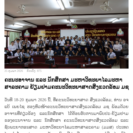
25 ກຸມພາ 2026
ກົດເບິ່ງ: 875
ຄະນະອາຈານ ແລະ ນັກສຶກສາ ມະຫາວິທະຍາໄລມະຫາ
ສາລະຄາມ ຢ້ຽມຢາມຄະນະວິທະຍາສາດສິ່ງແວດລ້ອມ ມຊ
ວັນທີ 18-20 ກຸມພາ 2026 ນີ້, ທີ່ຄະນະວິທະຍາສາດ ສິ່ງແວດລ້ອມ, ທ່ານ ອຈ
ແບ້ ເພຍໄຊ ຮອງຫົວໜ້າຄະນະວິທະຍາສາດສິ່ງແວດລ້ອມ ມຊ ພ້ອມດ້ວຍ
ອາຈານທີ່ກ່ຽວຂ້ອງ ແລະນັກສຶກສາ ໄດ້ຕ້ອນຮັບການມາພົບປະ-ຢ້ຽມຢາມ
ຂອງຄະນາຈານ ແລະ ນັກສຶກສາ ຄະນະວິທະຍາສາດສິ່ງແວດລ້ອມ ແລະ
ຊັບພະຍາກອນສາດ ມະຫາວິທະຍາໄລມະຫາສາລະຄາມ (ມມສ) ປະເທດ