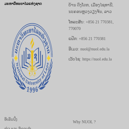
ມະຫາວິທະຍາໄລແຫ່ງຊາດ
ບ້ານ ດົງໂດກ, ເມືອງໄຊທານີ,
ນະຄອນຫຼວງວຽງຈັນ, ລາວ
ໂທລະສັບ: +856 21 770381,
770070
ແຟັກ: +856 21 770381
ອີເມວ: nuol@nuol.edu.la
ເວັບໄຊ: https://nuol.edu.la
ອີເລີນນີ້ງ
Why NUOL ?
ຂ່າວ ແລະ ກິດຈະກຳ