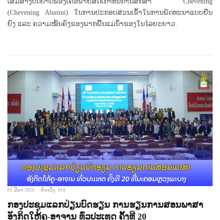
ເສີມສ້າງບົດບາດຂອງເຄືອຂ່າຍສິດເກົ່າທຶນການສຶກສາ Chevening
(Chevening Alumni) ໃນການປະກອບສ່ວນເຂົ້າໃນການພັດທະນາແບບຍືນ
ຍົງ ແລະ ຄວາມໝັ້ນຄົງຂອງພາກພື້ນແມ່ນໍ້າຂອງໃນໄລຍະຍາວ.
03 ມີນາ 2026
ກົດເບິ່ງ: 818
ກອງປະຊຸມແລກປ່ຽນບົດຮຽນ ການຮຽນການສອນພາສາ
ອັງກິດໃຫ້ຄູ-ອາຈານ ທົ່ວປະເທດ ຄັ້ງທີ 20