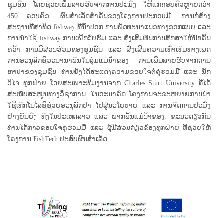
ຊຸມຊົນ ໂດຍຊ່ວຍເພີ່ມລາຍຮັບຈາກການປະມົງ ໃຫ້ແກ່ຄອບຄົວຫຼາຍກວ່າ
450 ຄອບຄົວ. ຜົນສຳເລັດສຳຄັນຂອງໂຄງການປະກອບມີ: ການກໍ່ສ້າງ
ສະຖານທີ່ສາທິດ fishway ທີ່ນ້ຳປອກ ການພັດທະນາແນວທາງອອກແບບ ແລະ
ການນຳໃຊ້ fishway ການເຝິກອົບຮົມ ແລະ ສົ່ງເສີມທຶນການສຶກສາໃຫ້ນັກຄົ້ນ
ຄວ້າ ການມີສ່ວນຮ່ວມຂອງຊຸມຊົນ ແລະ ສົ່ງເສີມຄວາມເທົ່າເທັມທາງເພດ
ການອະນຸລັກຊີວະນານາພັນໃນລຸ່ມແມ່ນ້ຳຂອງ ການເພີ່ມລາຍຮັບຈາກການ
ຫາປາຂອງຊຸມຊົນ ທ່ານຍັງໄດ້ສະແດງຄວາມຂອບໃຈຕໍ່ຄູ່ຮ່ວມມື ແລະ ນັກ
ວິໄຈ ທຸກຝ່າຍ ໂດຍສະເພາະທີມງານຈາກ Charles Sturt University ທີ່ໄດ້
ສະໜັບສະໜູນທາງວິຊາການ. ໃນອະນາຄົດ ໂຄງການຈະຂະຫຍາຍການນຳ
ໃຊ້ເທັກໂນໂລຊີຊ່ວຍອະນຸລັກປາ ໄປສູ່ນະໂຍບາຍ ແລະ ການຈັດການປະມົງ
ຢ່າງຍືນຍົງ ທັງໃນປະເທດລາວ ແລະ ພາກພື້ນແມ່ນ້ຳຂອງ. ຂະນະດຽວກັນ
ທ່ານໄດ້ກ່າວຂອບໃຈຄູ່ຮ່ວມມື ແລະ ຜູ້ມີສ່ວນກ່ຽວຂ້ອງທຸກຝ່າຍ ທີ່ຊ່ວຍໃຫ້
ໂຄງການ FishTech ປະສົບຜົນສຳເລັດ.