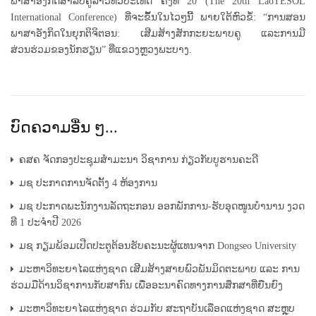
ພາສາອັງກິດສຳລັບຄູລາວທົ່ວປະເທດ ຄັ້ງທີ 20 (The 20th LaoTESOL
International Conference) ທີ່ຈະຂຶ້່້ນໃນໄວໆນີ້ ພາຍໃຕ້ຫົວຂໍ້: “ການສອນ
ພາສາອັງກິດໃນຍຸກຕິຈິຕອນ: ເສີມສ້າງສັກກະຍະພາບຄູ ແລະການມີ
ສ່ວນຮ່ວມຂອງນັກຮຽນ” ທີ່ແຂວງຫຼວງພະບາງ.
ບົດຄວາມອື່ນ ໆ...
ຄສຄ ຈັດກອງປະຊຸມສຳມະນາ ວິຊາການ ກ່ຽວກັບບູຮານຄະດີ
ມຊ ປະກາດການຈັດຕັ້ງ 4 ຫ້ອງການ
ມຊ ປະກາດພະນັກງານລັດຖະກອນ ອອກພັກການ-ຮັບອຸດໜູນບຳນານ ງວດ
ທີ 1 ປະຈຳປີ 2026
ມຊ ກຽມພ້ອມເປີດປະຕູຕ້ອນຮັບຄະນະຜູ້ແທນຈາກ Dongseo University
ມະຫາວິທະຍາໄລແຫ່ງຊາດ ເສີມສ້າງສາຍພົວພັນມິດຕະພາບ ແລະ ການ
ຮ່ວມມືດ້ານວິຊາການກັບສາກົນ ເພື່ອອະນາຄົດທາງການສຶກສາທີ່ຍືນຍົງ
ມະຫາວິທະຍາໄລແຫ່ງຊາດ ຮ່ວມກັບ ສະຖາບັນເລືອດແຫ່ງຊາດ ສະຫຼຸບ