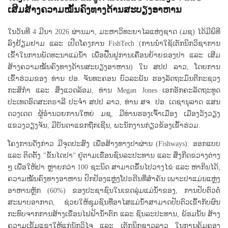
ເສີມສ້າງຄວາມໝັ້ນຄົງທາງດ້ານສະບຽງອາຫານ
ໃນວັນທີ 4 ມີນາ 2026 ຜ່ານມາ, ມະຫາວິທະຍາໄລແຫ່ງຊາດ (ມຊ) ໄດ້ມີພິທີ
ລົງຢ້ຽມຢາມ ແລະ ເປີດໂຄງການ FishTech (ການນຳໃຊ້ເຕັກນິກວິຊາການ
ເຂົ້າໃນການພັດທະນາແມ່ນ້ຳ ເພື່ອຟື້ນຟູການເຄື່ອນຍ້າຍຂອງປາ ແລະ ເສີມ
ສ້າງຄວາມໝັ້ນຄົງທາງດ້ານສະບຽງອາຫານ) ໃນ ສປປ ລາວ, ໂດຍການ
ເຂົ້າຮ່ວມຂອງ ທ່ານ ປອ. ຈັນທະຄອນ ບົວລະພັນ ຮອງລັດຖະມົນຕີກະຊວງ
ກະສິກຳ ແລະ ສິ່ງແວດລ້ອມ, ທ່ານ Megan Jones ເອກອັກຄະລັດຖະທູດ
ປະເທດອົດສະຕຣາລີ ປະຈຳ ສປປ ລາວ, ທ່ານ ສຈ. ປອ. ເດຊານຸລາດ ແສນ
ດວງເດດ ຜູ້ອຳນວຍການໃຫຍ່ ມຊ, ມີທ່ານຮອງເຈົ້າເມືອງ ເມືອງວັງວຽງ
ແຂວງວຽງຈັນ, ມີບັນດາແຂກຖືກເຊີນ, ພະນັກງານກ່ຽວຂ້ອງເຂົ້າຮ່ວມ.
ໂຄງການດັ່ງກ່າວ ມີຈຸດປະສົງ ເພື່ອສ້າງທາງປາຜ່ານ (Fishways): ອອກແບບ
ແລະ ຕິດຕັ້ງ "ຂັ້ນໄດປາ" ຢູ່ຕາມເຂື່ອນຊົນລະປະທານ ແລະ ສິ່ງກີດຂວາງຕ່າງ
ໆ ເພື່ອໃຫ້ປາ ຫຼາຍກວ່າ 100 ຊະນິດ ສາມາດຂຶ້ນໄປວາງໄຂ່ ແລະ ຫາກິນໄດ້,
ຄວາມໝັ້ນຄົງທາງອາຫານ ປົກປ້ອງແຫຼ່ງໂປຣຕີນທີ່ສຳຄັນ ເພາະປາແມ່ນແຫຼ່ງ
ອາຫານຫຼັກ (60%) ຂອງປະຊາຊົນໃນເຂດລຸ່ມແມ່ນ້ຳຂອງ, ການປັບຕົວຕໍ່
ສະພາບອາກາດ, ຊ່ວຍໃຫ້ຊຸມຊົນທີ່ອາໄສແມ່ນ້ຳສາມາດປັບຕົວເຂົ້າກັບຜົນ
ກະທົບຈາກການສ້າງເຂື່ອນໄຟຟ້ານ້ຳຕົກ ແລະ ຊົນລະປະທານ, ພ້ອມນັ້ນ ສ້າງ
ຄວາມເຂັ້ມແຂງໃຫ້ແກ່ນັກວິໄຈ ແລະ ເຕັກນິກຊາວລາວ ໃນການຄຸ້ມຄອງ