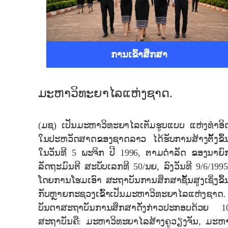
ການເຂົ້າສຶກສາ
ມະຫາວິທະຍາໄລແຫ່ງຊາດ.
(ມຊ) ເປັນມະຫາວິທະຍາໄລເຕັມຮູບແບບ ແຫ່ງທຳອິ
ໃນປະຫວັດສາດຂອງຊາດລາວ ໄດ້ຮັບການສ້າງຕັ້ງຂຶ້
ໃນວັນທີ 5 ພະຈິກ ປີ 1996, ຕາມດຳລັດ ຂອງນາຍົ
ລັດຖະມົນຕີ ສະບັບເລກທີ 50/ນຍ, ລົງວັນທີ 9/6/1995
ໂດຍການໂຮມເອົາ ສະຖາບັນການສຶກສາຊັ້ນສູງເຊິ່ງຂຶ້
ກັບຫຼາຍກະຊວງເຂົ້າເປັນມະຫາວິທະຍາໄລແຫ່ງຊາດ.
ບັນດາສະຖາບັນການສຶກສາດັ່ງກ່າວປະກອບດ້ວຍ 1
ສະຖາບັນຄື: ມະຫາວິທະຍາໄລສ້າງຄູວຽງຈັນ, ມະຫ