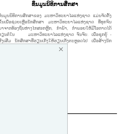
ທຶນມູນນິທິການສຶກສາ
ທຶນມູນນິທິການສຶກສາຂອງ ມະຫາວິທະຍາໄລແຫ່ງຊາດ ແມ່ນຈັດຕັ້ງ
ຂຶ້ນເພື່ອຊ່ວຍເຫຼືອນັກສຶກສາ ມະຫາວິທະຍາ​ໄລ​ແຫ່ງ​ຊາດ ທີ່ທຸກຈົນ
ມາຈາກທ້ອງຖິ່ນຫ່າງໄກສອກຫຼີກ, ກໍາພ້າ, ກໍາພອຍໃຫ້ມີໂອກາດໄດ້
ຮຽນຕໍ່ໃນ ມະຫາວິທະຍາໄລແຫ່ງຊາດ ຈົນຈົບ. ເພື່ອຊຸກຍູ້ -
ສົ່ງເສີມ ນັກສຶກສາທີ່ຮຽນເກັ່ງໃຫ້ຮຽນເກັ່ງຕະຫຼອດໄປ ເພື່ອສ້າງນັກ
×
ວິຊາການໃຫ້ແກ່ທ້ອງຖິ່ນຫ່າງໄກສອກຫຼີກ.