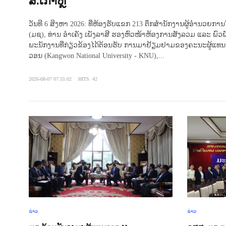
ສ.ເກົາຫຼີ
ວັນທີ 6 ສິງຫາ 2026: ທີ່ຫ້ອງຮັບແຂກ 213 ຕຶກສຳນັກງານຜູ້ອໍານວ
(ມຊ), ທ່ານ ອຳເຄັງ ເພັງລາສີ ຮອງຫົວໜ້າຫ້ອງການສັງລວມ ແລະ ພົວ
ພະນັກງານທີ່ກ່ຽວຂ້ອງໄດ້ຕ້ອນຮັບ ການມາຢ້ຽມຢາມຂອງຄະນະຜູ້ແທ
ວອນ (Kangwon National University - KNU),...
2026-08-07 07:55:02
HITS: 42
ຂ່າວ
ຂ່າວ