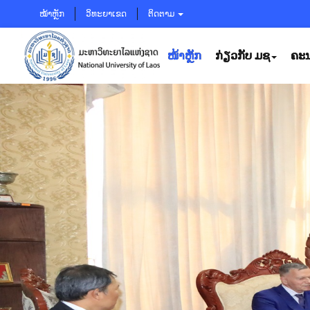
ໝ້າຫຼັກ
ວິທະຍາເຂດ
ຕິດຕາມ
ໜ້າຫຼັກ
ກ່ຽວກັບ ມຊ
ຄະນ