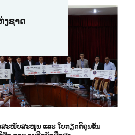
ແຫ່ງຊາດ
ານສະໜັບສະໜູນ ແລະ ໃບກຽດຕິຄຸນຂັ້ນ