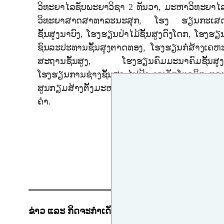
ວິທະຍາໄລຊັບພະຍາວິຊາ 2 ທັນວາ, ມະຫາວິທະຍາໄ
ວິທະຍາສາດສາທາລະນະສຸກ, ໂຮງ ຮຽນກະເສ
ຊັ້ນສູງນາບົງ, ໂຮງຮຽນປ່າໄມ້ຊັ້ນສູງດົງໂດກ, ໂຮງຮຽ
ຊົນລະປະທານຊັ້ນສູງຕາດທອງ, ໂຮງຮຽນກໍ່ສ້າງເຄຫ
ສະຖານຊັ້ນສູງ, ໂຮງຮຽນຄົມມະນາຄົມຊັ້ນສູງ
ໂຮງຮຽນການຊ່າງຊັ້ນສູງ ໄຟຟ້າ ເອເລັກໂຕຣນິກ ແລ
ສູນກຽມສ້າງຕັ້ງມະຫາວິທະຍາໄລກະສິກຳ-ປ່າໄມ້ເວີນ
ຄຳ.
ຂ່າວ ແລະ ກິດຈະກຳເດັ່ນ