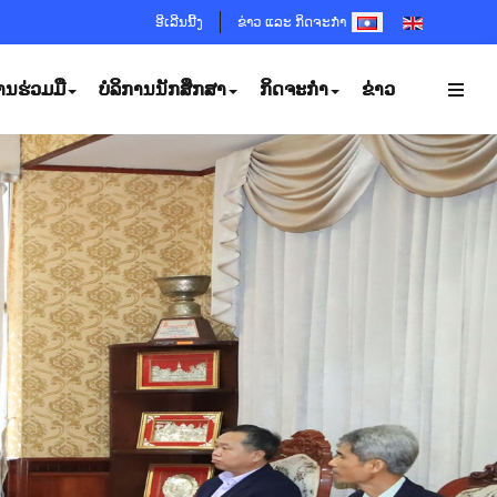
SELECT YOUR LANGUA
ອີເລີນນີ້ງ
ຂ່າວ ແລະ ກິດຈະກຳ
ານຮ່ວມມື
ບໍລິການນັກສຶກສາ
ກິດຈະກຳ
ຂ່າວ