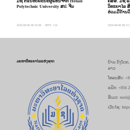
ມຊ ຕ້ອນຮັບຄະນະຜູ້ແທນຈາກ Henan
ຄສສ. ມຊ 
Polytechnic University ສປ. ຈີນ
ວິທະຍາໄລ 
ຮ່ວມມືດ້ານ
2026-08-06 08:19:48
HITS: 116
2026-08-06 08:13:
ມະຫາວິທະຍາໄລແຫ່ງຊາດ
ບ້ານ ດົງໂດກ
ລາວ
ໂທລະສັບ: +8
ແຟັກ: +856 
ອີເມວ: nuol@
ເວັບໄຊ: https