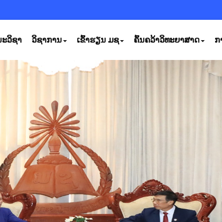
ະວິຊາ
ວິຊາການ
ເຂົ້າຮຽນ ມຊ
ຄົ້ນຄວ້າວິທະຍາສາດ
ກ