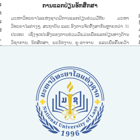
ລ
ການແລກປ່ຽນຮັກສຶກສາ
ດ
ມະຫາວິທະຍາໄລແຫ່ງຊາດມີການແລກປ່ຽນຮ່ວມມືກັບ ມະຫາ
ນ
ວິທະຍາໄລຕ່າງໆ, ສະຖາບັນ ແລະ ອົງການຈັດຕັ້ງສາກົນຫຼາຍກວ່າ 31
ະ
ປະເທດ ເຊິ່ງຈຸດປະສົງຂອງການຮ່ວມມືແມ່ນເພື່ອແລກປ່ຽນທາງດ້ານ
,
ວິຊາການ, ນັກສຶກສາ, ພະນັກງານ, ຄູ-ອາຈານ ແລະເພື່ອຄົ້ນຄວ້າ
ະ
ວິທະຍາສາດ.