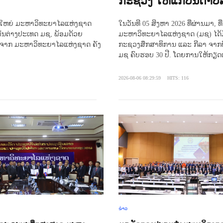
ກະຊວງ ໃຫ້ແກ່ບັນດາບໍ
ຍການໃຫຍ່ ມະຫາວິທະຍາໄລແຫ່ງຊາດ
ໃນວັນທີ 05 ສິງຫາ 2026 ທີ່ຜ່ານມາ
ພັນຕ່າງປະເທດ ມຊ, ພ້ອມດ້ວຍ
ມະຫາວິທະຍາໄລແຫ່ງຊາດ (ມຊ) ໄດ້ມ
ນຈາກ ມະຫາວິທະຍາໄລແຫ່ງຊາດ ຄັງ
ກະຊວງສຶກສາທິການ ແລະ ກີລາ ຈາກບັ
ມຊ ຄົບຮອບ 30 ປີ. ໂດຍການໃຫ້ກຽດເຂ
2026-08-06 08:29:59
HITS: 116
ຂ່າວ