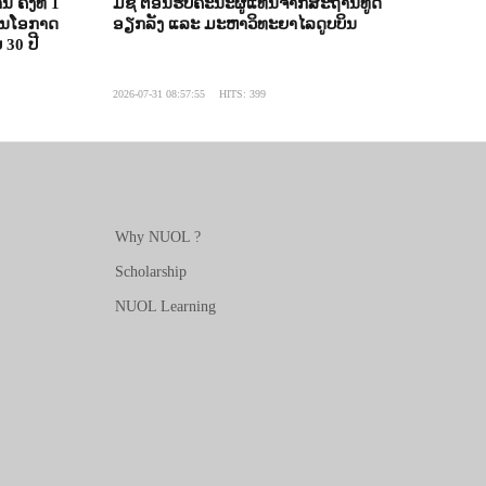
ຄັ້ງທີ 1
ມຊ ຕ້ອນຮັບຄະນະຜູ້ແທນຈາກສະຖານທູດ
 ໃນໂອກາດ
ອຽກລັງ ແລະ ມະຫາວິທະຍາໄລດູບບິນ
 30 ປີ
2026-07-31 08:57:55
HITS: 399
Why NUOL ?
Scholarship
NUOL Learning