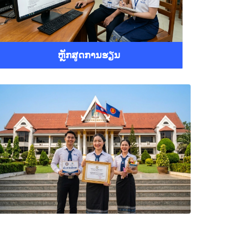
ຫຼັກສູດການຮຽນ