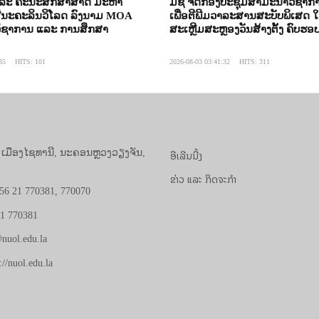
ແລະ ຄະນະສຶກສາສາດ ມະຫາ
ມຊ ຈັດກອງປະຊຸມສໍາມະນາວິຊາການ 
ສີນະຄະລິນວິໂລດ ລົງນາມ MOA
ເພື່ອຕີພີມວາລະສານສະບັບພິເສດ
ວິຊາການ ແລະ ການສຶກສາ
ສະເຫຼີມສະຫຼອງວັນສ້າງຕັ້ງ ຄົບຮອບ
35
HITS: 101
2026-08-03 03:41:32
HITS: 311
, ເມືອງໄຊທານີ, ນະຄອນຫຼວງວຽງຈັນ,
ອີເລີນນີ້ງ
ຂ່າວ ແລະ ກິດຈະກຳ
56 21 770381, 770070
21 770381
nuol.edu.la
://nuol.edu.la