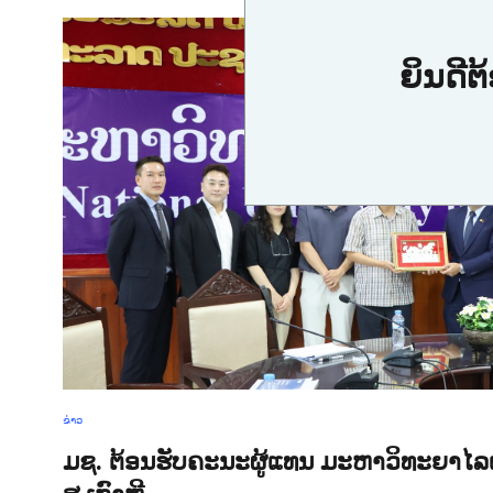
ຍິນດີຕ
ຂ່າວ
ມຊ. ຕ້ອນຮັບຄະນະຜູ້ແທນ ມະຫາວິທະຍາໄລ