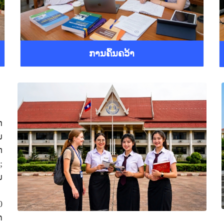
ການຄົ້ນຄວ້າ
ດ
ນ
ກ
;
ນ
0
າ