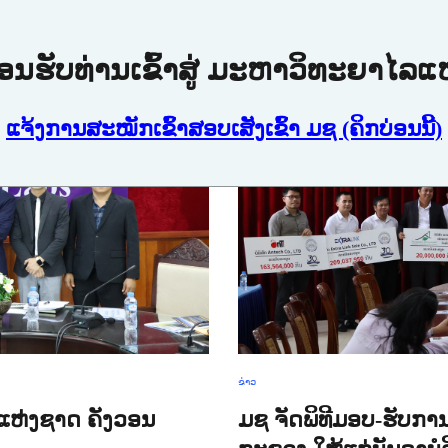
້ອນຮັບທ່ານເຂົ້າສູ່ ມະຫາວິທະຍາໄລ
ແຈ້ງການສະໝັກເຂົ້າສອບເສັງເຂົ້າ ມຊ (ຄິກບ່ອນນີ້)
ຂ່າວ
ແຫ່ງຊາດ ຄັງວອນ
ມຊ ຈັດພິທີມອບ-ຮັບກ