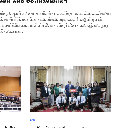
ລິສັດ ແລະ ອະດີດນັກສຶກສາ
, ທີ່ຫ້ອງປະຊຸມຊັ້ນ 2 ອາຄານ ຫົວໜ້າຄະນະວິຊາ, ຄະນະວິສະວະກຳສາດ
ີການຈັດພິທີມອບ-ຮັບການສະໜັບສະໜູນ ແລະ ໃບກຽດຕິຄຸນ ຂັ້ນ
ນດາບໍລິສັດ ແລະ ອະດີດນັກສຶກສາ ເນື່ອງໃນໂອກາດສະເຫຼີມສະຫຼອງ
ົ້າຮ່ວມ ແລະ...
ຂ່າວ