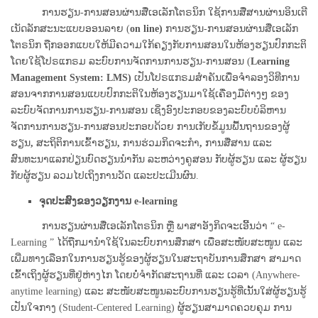
ການຮຽນ-ການສອນຜ່ານສື່ເອເລັກໂຕຣນິກ ໃຊ້ການສື່ສານຜ່ານອິນເຕີ
ເນັດລັກສະນະແບບອອນລາຍ (
on line)
ການຮຽນ-ການສອນຜ່ານສື່ເອເລັກ
ໂຕຣນິກ ຖືກອອກແບບໃຫ້ມີຄວາມໃກ້ຄຽງກັບການສອນໃນຫ້ອງຮຽນປົກກະຕິ
ໂດຍໃຊ້ໂປຣແກຣມ ລະບົບການຈັດການການຮຽນ-ການສອນ (
Learning
Management System: LMS)
ເປັນໂປຣແກຣມສໍາຄັນເພື່ອຈໍາລອງວິທີການ
ສອນຈາກການສອນແບບປົກກະຕິໃນຫ້ອງຮຽນມາໃຊ້ເຄື່ອງມືຕ່າງໆ ຂອງ
ລະບົບຈັດການການຮຽນ-ການສອນ ເຊິ່ງອົງປະກອບຂອງລະບົບບໍລິຫານ
ຈັດການການຮຽນ-ການສອນປະກອບດ້ວຍ ການເກັບຂໍ້ມູນພື້ນຖານຂອງຜູ້
ຮຽນ
,
ສະຖິຕິການເຂົ້າຮຽນ
,
ການຮ່ວມກິດຈະກຳ
,
ການສື່ສານ ແລະ
ສົນທະນາແລກປ່ຽນບົດຮຽນນໍາກັນ ລະຫວ່າງຄູສອນ ກັບຜູ້ຮຽນ ແລະ ຜູ້ຮຽນ
ກັບຜູ້ຮຽນ ລວມໄປເຖິງການວັດ ແລະປະເມີນຜົນ.
ຈຸດປະສົງຂອງວຽກງານ
e-learning
ການຮຽນຜ່ານສື່ເອເລັກໂຕຣນິກ ຫຼື ພາສາອັງກິດຈະເອີ້ນວ່າ “ e-
Learning ” ໄດ້ຖືກມານຳໃຊ້ໃນລະບົບການສຶກສາ ເພື່ອສະໜັບສະໜູນ ແລະ
ເພີ່ມທາງເລືອກໃນການຮຽນຮູ້ຂອງຜູ້ຮຽນໃນສະຖາບັນການສຶກສາ ສາມາດ
ເຂົ້າເຖິງຜູ້ຮຽນທີ່ຢູ່ຫ່າງໄກ ໂດຍບໍ່ຈຳກັດສະຖານທີ່ ແລະ ເວລາ (Anywhere-
anytime learning) ແລະ ສະໜັບສະໜູນລະບົບການຮຽນຮູ້ທີ່ເນັ້ນໃສ່ຜູ້ຮຽນຮູ້
ເປັນໃຈກາງ (Student-Centered Learning) ຜູ້ຮຽນສາມາດຄວບຄຸມ ການ