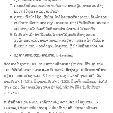
ຄະນະຮັບຜິດຊອບລະບົບການຈັດການ ການຮຽນ-ການສອນ ສ້າງ
ລະຫັດໃຫ້ຄູສອນ ແລະນັກສຶກສາ.
ຄູສອນ ເຂົ້ານໍາໃຊ້ລະບົບໂດຍນໍາໃຊ້ລະຫັດທີ່ທາງຄະນະຮັບຜິດຊອບ
ລະບົບການຈັດການການຮຽນ-ການສອນ ສ້າງໃຫ້ເພື່ອສົນທະນາ ແລະ
ຕອບຄໍາຖາມໃນກໍລະນີນັກສຶກສາຝາກຄໍາຖາມໄວ້ໃນລະບົບ.
ນັກສຶກສາ ເຂົ້ານໍາໃຊ້ລະບົບໂດຍນໍາໃຊ້ລະຫັດທີ່ທາງຄະນະ
ຮັບຜິດຊອບລະບົບການຈັດການການຮຽນ-ການສອນ ສ້າງໃຫ້ເພື່ອ
ສົນທະນາ ແລະ ຕອບຄໍາຖາມນໍາຄູສອນ ຫຼື ນໍານັກສຶກສາດ້ວຍກັນ.
ວຽກ​ງານ​ການຮຽນ-ການສອນ
E-Learning
ຫ້ອງການວິຊາການ ມຊ, ພະແນກການສຶກສາທາງໄກ ຮ່ວມມືກັບສູນໄອທີ
ແລະ ບໍລິສັດພັດທະນາລາວ ແລະ ທີ່ປຶກສາຈໍາກັດຜູ້ດຽວ ໄດ້ພັດທະນາສື່ການ
ຮຽນ-ການສອນໃນຮູບແບບ E-Learning ຂອງ 4 ລາຍວິຊາລວມຄື: ວິຊາ​
ລາວ​ສຶກສາ 1 (LS1), ວິຊາ​ລາວ​ສຶກສາ 2 (LS2), ວິຊາ​ຈິດຕະວິທະຍາທົ່ວໄປ
(PY) ​ແລະ ວິຊາ​ການ​ເມືອງ (PO) ສໍາລັບນັກສຶກສາ ປີທີ1 ​ໃນສົກສຶກສາ
2021-2022.
ກ
. ສົກສຶກສາ 2021-2022 ໄດ້ຈັດການຮຽນ-ການສອນ ໃນຮູບແບບ E-
Learning ໃຫ້ຄະນະວິຊາຕ່າງໆ 2 ວິຊາພື້ນຖານຄຶ: ວິຊາ​ລາວ​ສຶກສາ 1