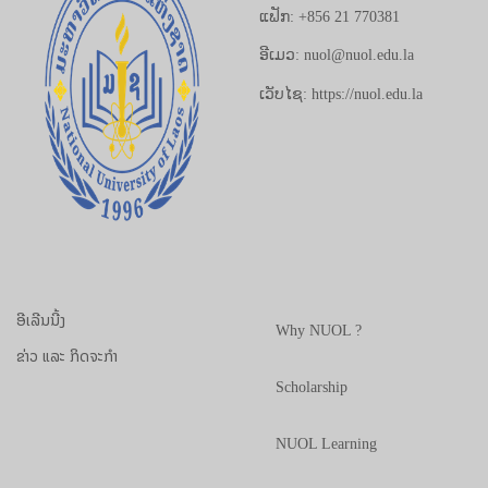
ແຟັກ: +856 21 770381
ອີເມວ: nuol@nuol.edu.la
ເວັບໄຊ: https://nuol.edu.la
ອີເລີນນີ້ງ
Why NUOL ?
ຂ່າວ ແລະ ກິດຈະກຳ
Scholarship
NUOL Learning