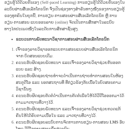
ຮຽນຮູ້ໄດ້ດ້ວຍຕົນເອງ (Self-paced Learning) ການຮຽນຮູ້ໄດ້ດ້ວຍຕົນເອງໃນ
ລະບົບຜ່ານສື່ເອເລັກໂຕຣນິກ ຈຶ່ງເປັນຊ່ອງທາງສຳຄັນທາງໜຶ່ງຂອງການຮຽນຮູ້
ຂອງທຸກຄົນໃນຍຸກນີ້; ການຮຽນ-ການສອນຜ່ານສື່ເອເລັກໂຕຣນິກ ຫຼື ການ
ຮຽນ-ການສອນ ແບບອອນລາຍ (online) ຈັດເປັນການສຶກສາໃນລະບົບ
ທາງໄກປະເພດໜຶ່ງໃນລະດັບການສຶກສາຊັ້ນສູງ.
ຂະບວນການພັດທະນາວິຊາການສອນຜ່ານສື່ເອເລັກໂຕຣນິກ
ເຈົ້າຂອງລາຍວິຊາອອກແບບການສອນແບບຜ່ານສື່ເອເລັກໂຕຣນິກ
ຈາກ ບົດສອນແບບເດີມ.
ຄະນະຮັບຜິດຊອບພັດທະນາ ແລະເຈົ້າຂອງລາຍວິຊາຊ່ວຍກັນອອກ
ແບບ ແລະ ສ້າງ.
ຄະນະຮັບຜິດຊອບຖ່າຍທໍາຈະດຳເນີນການຖ່າຍທໍາການສອນໃນຫ້ອງ
ສະຕູດີໂອ ແລະ ນອກສະຖານທີ່ ທີ່ກ່ຽວຂ້ອງກັບເນື້ອໃນບົດສອນຕາມ
ວິຊານັ້ນໆ.
ຄະນະຮັບຜິດຊອບຕັດຕໍ່ດຳເນີນການຕັດຕໍ່ເພື່ອໃຫ້ໄດ້ວີດີໂອອອກມາໄດ້
ຕາມມາດຖານທີ່ວາງໄວ້.
ຄະນະຮັບຜິດຊອບພັດທະນາ ແລະເຈົ້າຂອງລາຍວິຊາຊ່ວຍກວດແກ້
ຄືນໃຫ້ໄດ້ຄົບຕາມເນື້ອໃນ ແລະ ມາດຖານທີ່ວາງໄວ້.
ຄະນະຮັບຜິດຊອບລະບົບການຈັດການການຮຽນ-ການສອນ
LMS
ອັບ
ໂຫຼດ ວີດີໂອການສອນເຂົ້າສູ່ລະບົບ.