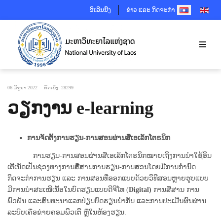
SELECT YOUR 
ອີເລີນນີ້ງ
ຂ່າວ ແລະ ກິດຈະກຳ
06 ມີຖຸນາ 2022
ກົດເບິ່ງ: 28299
ວຽກງານ e-learning
ການຈັດຕັ້ງການຮຽນ-ການສອນ
ຜ່ານ​ສື່ເອເລັກໂຕຣນິກ
ການຮຽນ-ການສອນຜ່ານສື່ເອເລັກໂຕຣນິກໝາຍເຖິງການນຳໃຊ້ອິນ
ເຕີເນັດເປັນຊ່ອງທາງການສື່ສານການຮຽນ-ການສອນໂດຍມີການກຳນົດ
ກິດຈະກຳການຮຽນ ແລະ ການສອນທີ່ອອກແບບດ້ວຍວິທີສອນຫຼາຍຮູບແບບ
ມີການນຳສະເໜີເນື້ອໃນບົດຮຽນແບບດີຈີໂທ (
Digital)
ການສື່ສານ ການ
ພົວພັນ ແລະສົນທະນາແລກປ່ຽນບົດຮຽນນໍາກັນ ແລະການປະເມີນຜົນຜ່ານ
ລະບົບເຄື່ອຂ່າຍຄອມພິວເຕີ ຫຼືໃນຫ້ອງຮຽນ.