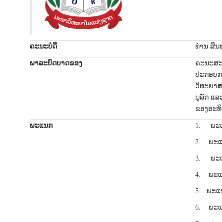
ຄະນະບໍດີ
ທ່ານ ສິ
ພາລະບົດບາດຂອງ
ຄະ​ນະ​​ສະ​
ປະ​ກອບ​ກາ
ວິ​ທະ​ຍາ​
ນຸ​ລັກ ແລະ
ຂອງ​​ອະ​ທິ
ພະແນກ
1. ພະ​ແນ
2. ພະ​ແນ
3. ພະ​ແ
4. ພະ​ແນ
5. ພະ​ແນກ
6. ພະ​ແນກ