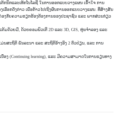
ນິກ​ແລະ​ເທັກ​ໂນ​ໂລ​ຊີ ​ໃນການອອກແບບວາງແຜນ ເຂົ້າໃຈ ການ
ືອກດັ່ງກ່າວ ເພື່ອກ້າວໄປເຖິງຜົນການອອກແບບວາງແຜນ. ທີ່ສ້າງສັນ
້ສອດຄ່ອງກັບຄວາມຮຽກຮ້ອງຕ້ອງການຂອງປະຊາຊົນ ແລະ ພາກສ່ວນກ່ຽວ
ມດ້ວຍມື, ດ້ວຍຄອມພິວເຕີ 2D ແລະ 3D, GIS, ຫຸ່ນຈຳລອງ ແລະ
່ນສະຖິຕິ ພັນລະນາ ແລະ ສະຖິຕິອ້າງອິງ 2 ຕົວປ່ຽນ, ແລະ ການ
ເນື່ອງ (Continuing learning), ແລະ ມີຄວາມສາມາດໃນການຂຽນທາງ