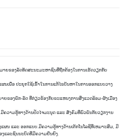
ມາຍ​ຂອງ​ລັດທັດສະນະມະຫາຊົນທີ່ຖືກຕ້ອງໃນການເຮັດວຽກກັບ
ແຜນເພື່ອ ປະຍຸກໃຊ້ເຂົ້າໃນການແກ້ໄຂບັນຫາໃນການອອກແບບວາງ
າຍຂອງພັກ-ລັດ ທີ່ກ່ຽວຂ້ອງກັບຂະແຫນງການສິ່ງແວດລ້ອມ-ຜັງເມືອງ
ຄວາມຮູ້ທາງດ້ານປັດໄຈມະນຸດ ແລະ ສັງຄົມທີ່ພົວພັນກັບວຽກງານ
ຜນ ແລະ ອອກແບບ.ມີຄວາມຮູ້ທາງດ້ານເຕັກໂນໂລຊີທີ່ເຫມາະສົມ, ມີ
ງແລະຊົນນະບົດທີ່ມີຄວາມຍືນຍົງ.