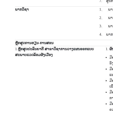
7. ສູນກ
ພາກວິຊາ
1. ພາກວິ
2. ພາກວິ
3. ພາກວິ
4. ພາກວິ
ຫຼັກສູດການຮຽນ-ການສອນ
1.
ຫຼັກສູດປະລິນຍາຕີ ສາຂາວິຊາການວາງແຜນອອກແບບ
ຜົ
ສະພາບແວດລ້ອມຜັງເມືອງ
ມີ
ອົ
ມ
ແຜ
ມີ
ເ
ມີ
ກ
ມີ
ຄວ