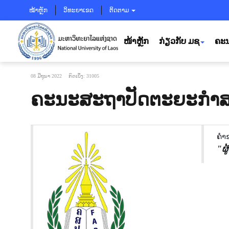
ໝ້າຫຼັກ
ວິທະຍາເຂດ
ຕິດຕາມ
ໜ້າຫຼັກ
ກ່ຽວກັບ ມຊ
ຄະນ
08 ມີຖຸນາ 2022
ກົດເບິ່ງ: 31005
ຄະນະສະຖາປັດຕະຍະກຳ
ຄຳ
"ຜ