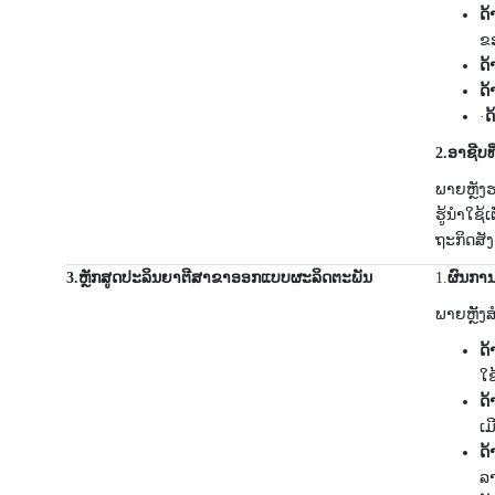
ດ້
ຂອ
ດ້
ດ້
·
ດ
2.
ອາ​ຊີບ​
ພາຍຫຼັງ​ຮ
ຮູ້​ນຳ​ໃຊ
ຖະ​ກິດ​ສັງ
3.
ຫຼັກສູດປະລິນຍາຕີສາຂາອອກແບບຜະລິດຕະພັນ
1.
ຜົນການ
ພາຍຫຼັັ
ດ້
ໃຊ
ດ້
ເມ
ດ້
ລາ