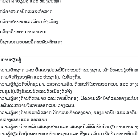
ານສຶກສາຮຽນຮູ້ ແລະ ຫ້ອງສະໝຸດ
​ຊາ​ສະ​ຖາ​ປັດ​ຕະ​ຍະ​ກຳ​ສາດ
​ຊາ​ສະ​ພາບ​ແວດ​ລ້ອມ-ຜັງ​ເມືອງ
​ຊາ​ວິ​ທະ​ຍາ​ການ​ອາ​ຄານ
​ຊາ​ອອກ​ແບບ​ຜະ​ລິດ​ຕະ​ພັນ-ຕົກ​ແຕ່ງ
ນການ​ຮຽນ​ຮູ້
ຄວາມຮັກຊາດ ແລະ ຮີດຄອງປະເພນີວັດທະນະທຳຂອງຊາດ, ​ເຄົາ​ລົບ​ລະບຽບ​ກົດຫ
ງການ​ຈັດຕັ້ງຂອງ​ລັດ ​ແລະ ປະຊາຊົນ ໃນທ້ອງຖິ່ນ.
ີຄວາມຮູ້ກ່ຽວກັບປັດຊະຍາ, ແນວຄວາມຄິດ, ທິດສະດີໃນການອອກແບບ ແລະ ວາງ
ນຊຸມຊົນທັງຊົນນະບົດແລະຕົວເມືອງຕົວຈິງ
ຄວາມຮູ້ທາງດ້ານກົດຫມາຍ ແລະ ການປົກຄອງ, ມີຄວາມເຂົ້າໃຈຕໍ່ແນວທາງນະໂຍບ
ພື່ືອຜັນຂະຫຍາຍໃນການອອກແບບ ວາງແຜນ.
ຄວາມຮູ້ທາງດ້ານປະຫວັດສາດ-ວັດທະນະທຳຂອງລາວ, ຂອງພາກພື້ນ ແລະ ສາກົນ.ມີ
ານວາງແຜນ ແລະ ອອກແບບ.
ຄວາມຮູ້ທາງດ້ານຫລັກເສດຖະສາດ ແລະ ເສດຖະກິດທີ່ພົວພັນກັບວຽກງານການວາງແ
າມຮູ້ກ່ຽວກັບຊັບພະຍາກອນທຳມະຊາດ ແລະ ສິ່ງແວດລ້ອມ ເພື່ອພັດທະນາຕົວເມືອ