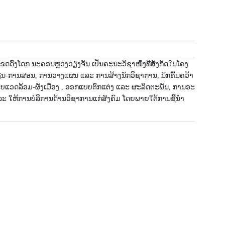
​ເຂດ​ດົງ​ໂດກ ນະ​ຄອນ​ຫຼວງວຽງ​ຈັນ ເປັນ​ຄະ​ນະ​ວິ​ຊາ​ໜຶ່ງທີ່​ສັງ​ກັດ​ໃນ​ໂຄງ​
ນ​ຮຽນ-ການ​ສອນ, ການ​ວາງ​ແຜນ ແລະ ການ​ສ້າງ​ນັກ​ວິ​ຊາ​ການ, ນັກຄົ້ນຄວ້າ​
ບ​ແວດ​ລ້ອມ-ຜັງ​ເມືອງ , ອອກ​ແບບ​ຕົກ​ແຕ່ງ ແລະ ຜະ​ລິດ​ຕະ​ພັນ, ການ​ອະ​
ະ ໃຫ້​ການ​ບໍ​ລິ​ການ​ດ້ານ​ວິ​ຊາ​ການ​ແກ່​ສັງ​ຄົມ ໂດຍ​ພາຍ​ໃຕ້​ການ​ຊີ້​ນຳ​