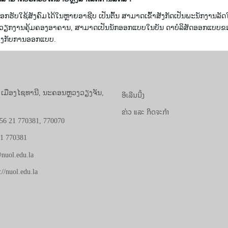
ກຮັບໃຊ້ສັງຄົມໄດ້ໃນຫຼາຍອາຊີບ ເປັນຕົ້ນ ສາມາດເຂົ້າສັງກັດເປັນພະນັກງາ
 ວຽກງານຄຸ້ມຄອງອາຄານ, ສາມາດເປັນນັກອອກແບບໃນບັນ ດາບໍລິສັດອອກແບບ
ຂ້ອງກັບການອອກແບບ.
, ເມືອງໄຊທານີ, ນະຄອນຫຼວງວຽງຈັນ,
ອີເລີນນີ້ງ
ຂ່າວ ແລະ ກິດຈະກຳ
56 21 770381, 770070
21 770381
nuol.edu.la
://nuol.edu.la