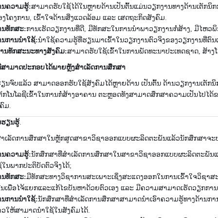
ານ​ຄວາມ​ຮູ້:
ສາ​ມາດ​ຮັບ​ໃຊ້​ໄດ້​ໃນຫຼາຍ​ດ້ານ​ເປັນ​ຕົ້ນ​ແມ່ນ​ວຽກ​ງານ​ທາງ​ດ້ານ​ເຕັກ​ນິກ
ງ​ໂຄງ​ການ, ເຂົ້າ​ໃຈ​ດ້ານ​ສິ່ງ​ແວດ​ລ້ອມ ແລະ ເສດ​ຖະ​ກິດ​ສັງ​ຄົມ.
ານ​ທັກ​ສະ​:
ການ​ເຮັດ​ວຽກ​ງານ​ທີ່​ດີ, ມີ​ທັກ​ສະ​ໃນ​ການ​ນຳ​ພາ​ວຽກ​ງານກໍ່​ສ້າງ, ມີ​ໄຫວ​ພ
ານ​ການ​ນຳ​ໃຊ້:
ນຳ​ໃຊ້​ຄວາ​ມ​ຮູ້​ທີ່​ຮຽນ​ມາ​ເຂົ້າ​ໃນ​ວຽກ​ງານ​ຕົວ​ຈິງ​ຂອງວຽກ​ງານ​ທີ່​ຕົນ​
້ານ​ທັກ​ສະ​ນະ​ທາງ​ສັງ​ຄົມ:
ສາ​ມາດ​ຮັບ​ໃຊ້​ເຂົ້າ​ໃນ​ການ​ພັດ​ທະ​ນາ​ປະ​ເທ​ດ​ຊາດ, ສ້າງ​ໂຄງ
ທີ່​ສາ​ມາດ​ປະ​ກອບ​ໄດ້​ພາຍຫຼັງ​ສຳ​ເລັດ​ການ​ສຶກ​ສາ
ຽນ​ຈົບ​ແລ້ວ ສາ​ມາດອ​ອກ​ຮັບ​ໃຊ້​ສັງ​ຄົມ​ໄດ້ຫຼາຍ​ດ້ານ ເປັນ​ຕົ້ນ​ ດ້ານ​ວຽກ​ງານ​ເຕັ
້​ເຕັ​ກ​ໂນ​ໂລ​ຊີ​ເຂົ້​າ​ໃນ​ການກໍ່​ສ້າງ​ອາ​ຄານ ຕະຫຼອດ​ທັງ​ສາ​ມາດ​ສຶກ​ສາ​ຄວາມ​ເປັນ​ໄປ
​ຄົມ.
ຮຽນຮູ້
.
ງສໍາເລັດການສຶກສາໃນຫຼັກສູດສາຂາວິຊາອອກແບບຜະລິດຕະພັນແລ້ວນັກສຶກສາຈະ
ານຄວາມຮູ້:
ນັກສຶກສາທີ່ສໍາເລັດການສຶກສາໃນສາຂາວິຊາອອກແບບຜະລິດຕະພັນແ
້ໃນພາກປະຕິບັດຕົວຈິງໄດ້;
ານທັກສະ:
ມີທັກສະທາງວິຊາການສະເພາະເຊິ່ງສະແດງອອກໃນການເຂົ້າໃຈວິຊາສະເພ
ີນເພື່ອໄຈ້ແຍກແລະແກ້ໄຂບັນຫາດ້ວຍຕົວເອງ ແລະ ມີຄວາມສາມາດເຮັດວຽກການຄ
ານການນໍາໃຊ້:
ນັກສຶກສາທີ່ສໍາເລັດການສຶກສາສາມາດນໍາເອົາຄວາມຮູ້ທາງດ້ານກ
ວໃຫ້ສາມາດນໍາໃຊ້ໃນສັງຄົມໄດ້.