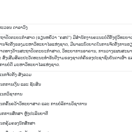
ນທະວອນ ດາລາວົງ
ຖາ​ປັດ​ຕະ​ຍະ​ກຳ​ສາດ (ຂຽນ​ຫຍໍ້​ວ່າ “ຄ​ສ​ປ”) ມີ​ສຳ​ນັກ​ງານ​ຄະ​ນະ​ບໍ​ດີ​ຕັ້ງ​ຢູ່​ວິ​ທະ​ຍາ
ນ​ຈັດ​ຕັ້ງ​ຂອງ​ມະ​ຫາ​ວິ​ທະ​ຍາ​ໄລ​ແຫ່ງ​ຊາດ, ມີ​ພາ​ລະ​ບົດ​ບາດ​ໃນ​ການ​ຈັດ​ຕັ້ງ​ກາ
ສາດ​ທາງ​ດ້ານ​ສະ​ຖາ​ປັດ​ຕະ​ຍະ​ກຳ​ສາດ, ວິ​ທະ​ຍາ​ການ​ອາ​ຄານ, ການ​ວາງ​ແຜນ​ສະ​ພາ
 ສົ່ງ​ເສີມສິລະປະ​ວັດ​ທະ​ນະ​ທຳ​ອັນ​ດີ​ງາມ​ຂອງ​ຊາດ​ກໍ​ຄື​ຂອງ​ປະ​ຊາ​ຊົນ​ບັນ​ດາ​ເຜົ່າ ແລ
​ການ​ບໍ​ດີ ​ມະ​ຫາ​ວິ​ທະ​ຍາ​ໄລ​ແຫ່ງ​ຊາດ.
ກ​ຈັດ​ຕັ້ງ-ສັງ​ລວມ
ກ​ການ​ເງິນ ແລະ ຊັບ​ສິນ
ນກວິ​ຊາ​ການ
ກ​ຄົ້ນ​ຄວ້າ​ວິ​ທະ​ຍາ​ສາດ ແລະ ການບໍລິການວິຊາການ
ການ​ສຶກ​ສາ ຫຼັງ​ປະ​ລິນ​ຍາ​ຕີ
​ຄຸ້ມ​ຄອງ​ນັກ​ສຶກ​ສາ