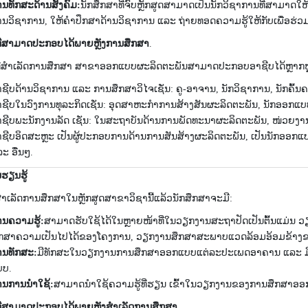
ານທັກສະດ້ານສັງຄົມ:
ນັກສຶກສາທີ່ຈົບຫຼັກສູດສາມາດເປັນນັກວິຊາການທີ່ສາມາດໃ
ານວິຊາການ, ໃຫ້ຄໍາປຶກສາດ້ານວິຊາການ ແລະ ຖ່າຍທອດຄວາມຮູ້ໃຫ້ກັບເພື່ອຮ່ວມງ
ທີ່ສາມາດປະກອບໄດ້ພາຍຫຼັງການສຶກສາ
.
ີ່ສໍາເລັດການສຶກສາ ສາຂາອອກແບບຜະລິດຕະພັນສາມາດປະກອບອາຊີບໄດ້ຫຼາກຫຼາຍດັ
ຊີບດ້ານວິຊາການ ແລະ ການສຶກສາວິໄຈເຊັ່ນ: ຄູ-ອາຈານ, ນັກວິຊາການ, ນັກຄົ້ນຄ
ຊີບໃນວົງການທຸລະກິດເຊັ່ນ: ອຸດສາຫະກໍາການສ້າງສັນຜະລິດຕະພັນ, ນັກອອກແບບຜ
ຊີບພະນັກງານລັດ ເຊັ່ນ: ໃນສະຖາບັນດ້ານການພັດທະນາຜະລິດຕະພັນ, ໜ່ວຍງານ
ຊີບອິດສະຫຼະ ເປັນຜູ້ປະກອບການດ້ານການສັນສ້າງຜະລິດຕະພັນ, ເປັນນັກອອກແ
ະ ອື່ນໆ.
ຮຽນຮູ້
ຳເລັດການສຶກສາໃນຫຼັກສູດສາຂາວິຊານີ້ແລ້ວນັກສຶກສາຈະມີ:
ານຄວາມຮູ້:
ສາມາດຮັບໃຊ້ໄດ້ໃນຫຼາຍໜ້າທີ່ໃນວຽກງານສະຖາປັດເປັນຕົ້ນແມ
ຶກສາຄວາມເປັນໄປໄດ້ຂອງໂຄງການ, ວຽກງານສຶກສາສະພາບແວດລ້ອມອ້ອມຂ້າງຂອ
ານທັກສະ:
ມີທັກສະໃນວຽກງານການສຶກສາອອກແບບແຕ່ລະປະເພດອາຄານ ແລະ ມີພ
ບບ.
ານການນຳໃຊ້:
ສາມາດນຳໃຊ້ຄວາມຮູ້ທີ່ຮຽນ ເຂົ້າໃນວຽກງານຂອງການສຶກສາອ
ີ່ສາມາດປະກອບໄດ້ພາຍຫຼັງສໍາເລັດການສຶກສາ