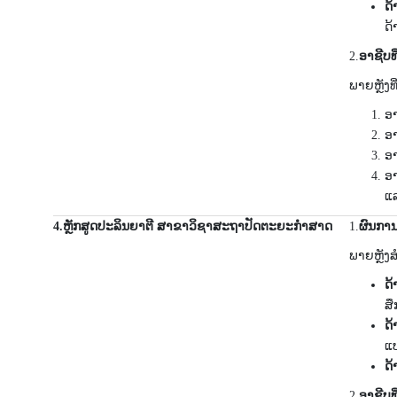
ດ້
ດ້
2.
ອາຊີບ
ພາຍຫຼັງທ
ອາ
ອາ
ອາ
ອາ
ແລ
4.
ຫຼັກສູດປະລິນຍາຕີ ສາຂາວິຊາສະຖາປັດຕະຍະກຳສາດ
1.
ຜົນການ
ພາຍຫຼັງສ
ດ້
ສ
ດ້
ແ
ດ້
2.
ອາຊີບທ