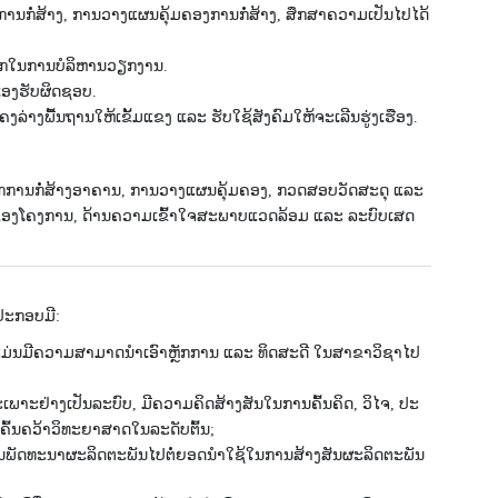
​ການກໍ່​ສ້າງ, ການ​ວາງ​ແຜນ​ຄຸ້ມ​ຄອງ​ການກໍ່​ສ້າງ, ສຶກ​ສາ​ຄວາມ​ເປັນ​ໄປ​ໄດ້​
ິກ​ໃນ​ການ​ບໍ​ລິ​ຫານ​ວຽກ​ງານ.
ເອງ​ຮັບ​ຜິ​ດ​ຊອບ.
​ລ່າ​ງ​ພື້ນ​ຖານ​ໃຫ້​ເຂັ້ມ​ແຂງ ແລະ ຮັບ​ໃຊ້​ສັງ​ຄົມ​ໃຫ້​ຈະ​ເລີນ​ຮູ່ງ​ເຮືອງ.
ກ​ນິກການກໍ່​ສ້າງ​ອາ​ຄານ, ການ​ວາງ​ແຜນ​ຄຸ້ມ​ຄອງ, ກວດ​ສອບ​ວັດ​ສະ​ດຸ ແລະ
​ໄດ້​ຂອງ​ໂຄງ​ການ, ດ້ານ​ຄວາ​ມ​ເຂົ້າ​ໃຈ​ສະ​ພາບ​ແວດ​ລ້ອມ ແລະ ລະ​ບົບ​ເສດ​
ປະກອບມີ:
ມ່ນມີຄວາມສາມາດນໍາເອົາຫຼັກການ ແລະ ທິດສະດີ ໃນສາຂາວິຊາໄປ
າະຢ່າງເປັນລະບົບ, ມີຄວາມຄິດສ້າງສັນໃນການຄົ້ນຄິດ, ວິໄຈ, ປະ
ົ້ນຄວ້າວິທະຍາສາດໃນລະດັບຕົ້ນ;
ານພັດທະນາຜະລິດຕະພັນໄປຕໍ່ຍອດນໍາໃຊ້ໃນການສ້າງສັນຜະລິດຕະພັນ