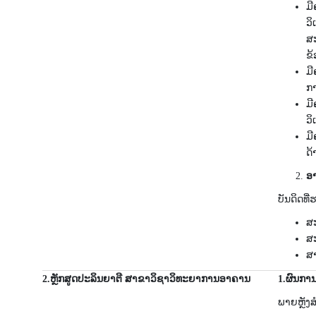
ມີ
ວິ
ສະ
ຂ້
ມີ
ກາ
ມີ
ວິ
ມີ
ດ້
ອາ
ບັນດິດ​ທີ່
ສ
ສະ
ສາ
2.
ຫຼັກສູດປະລິນຍາຕີ ສາ​ຂາວິ​ຊາ​ວິທະຍາການອາຄານ
1.
ຜົນ​ການ
ພາຍຫຼັງ​ສຳ