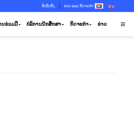
SELECT YOUR LANGUA
ອີເລີນນີ້ງ
ຂ່າວ ແລະ ກິດຈະກຳ
ານຮ່ວມມື
ບໍລິການນັກສຶກສາ
ກິດຈະກຳ
ຂ່າວ