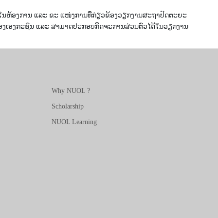
ນລັດໃນຫ້ອງການ ແລະ ຂະ ແໜ່ງການທີ່ກ່ຽວຂ້ອງວຽກງານສະຖາປັດຕະຍະ
ຂອງເອງກະຊົນ ແລະ ສາມາດປະກອບກິດຈະການສ່ວນຕົວໄດ້ໃນວຽກງານ
Why NUOL ?
Scholarship
NUOL Learning