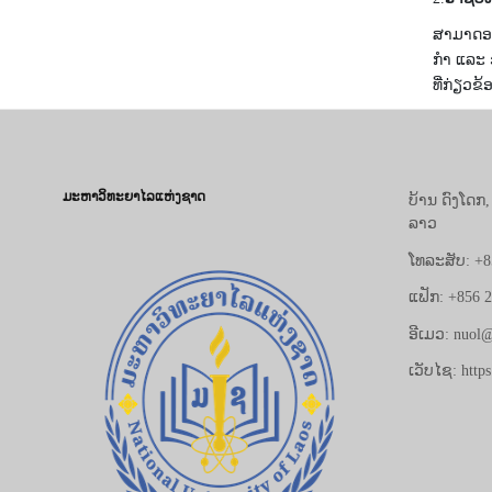
ສາມາດອອ
ກໍາ ແລະ
ທີ່ກ່ຽວ
ມະຫາວິທະຍາໄລແຫ່ງຊາດ
ບ້ານ ດົງໂດກ
ລາວ
ໂທລະສັບ: +8
ແຟັກ: +856 
ອີເມວ: nuol@
ເວັບໄຊ: https