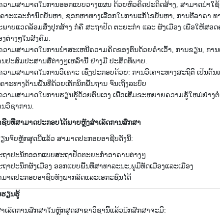
ຄວາມສາມາດໃນການອອກແບບວາງແຜນ ດ້ວຍ​ຫົວຄິດ​ປະດິດ​ສ້າງ, ສາມາດນຳໃຊ້ເຕັກ
ເຄາະແລະກຳນົດບັນຫາ, ຊອກຫາທາງເລືອກໃນການແກ້ໄຂບັນຫາ, ການຕີລາຄາ ທາງເລ
ພາບແວດລ້ອມສິ່ງປຸກສ້າງ ກໍ່ຄື ສະຖາປັດ ຕະຍະກຳ ແລະ ຜັງເມືອງ ເພື່ອໃຫ
ອງຕ່າງໆໃນສັງຄົມ.
ຄວາມສາມາດໃນການນຳສະເຫນີຄວາມຄິດຂອງຕົນດ້ວຍຄຳເວົ້າ, ການຂຽນ, ການແຕ້
ນປະສົມປະສານສື່ຕ່າງໆເຫລົ່ານີ້ ຢ່າງມີ ປະສິດທິພາບ.
ຄວາມສາມາດໃນການວິເຄາະ ເຊິ່ງປະກອບດ້ວຍ: ການວິເຄາະທາງສະຖິຕິ ເປັນຕົ້ນແມ
ເຄາະທາງດ້ານພື້ນທີ່ດ້ວຍເຕັກນິກພື້ນຖານ ຈົນເຖິງລະບົບ
ຄວາມສາມາດໃນການຮຽນຮູ້ດ້ວຍຕົນເອງ ເພື່ອເສີມຂະຫຍາຍຄວາມຮູ້ໃຫມ່ຢ່າງຕໍ່
ານວິຊາການ.
ຊີບ​ທີ່​ສາມາດ​ປະກອບ​ໄດ້​ພາຍຫຼັງ​ສຳ​ເລັດ​ການ​ສຶກສາ
​ຮຽນ​ຈົບຫຼັກສູດ​ນີ້​ແລ້ວ ສາມາດ​ປະກອບ​ອາຊີບດັ່ງ​ນີ້:
ະຖາປະນິກ​ອອກ​ແບບສະຖາປັດຕະຍະກຳ​ອາ​ຄານ​ຕ່າງໆ
ຖາປະ​ນິກຜັງ​ເມືອງ ອອກ​ແບບ​ພື້ນ​ທີ່​ສາທາລະນະ​,ພູມິ​ທັດ​ເມືອງ​ແລະ​ເມືອງ
ມາດ​ປະກອບ​ອາຊີບ​ທັງ​ພາກ​ລັດ​ແລະ​ເອກະ​ຊົນ​ໄດ້
​ຮຽນ​ຮູ້
​ເລັດ​ການ​ສຶກ​ສາ​ໃນຫຼັກ​ສູດ​ສາ​ຂາ​ວິ​ຊານີ້​ແລ້ວ​ນັກ​ສຶກ​ສາ​ຈະ​ມີ: