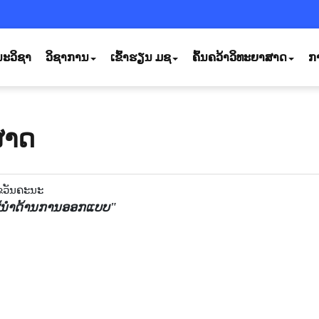
ະວິຊາ
ວິຊາການ
ເຂົ້າຮຽນ ມຊ
ຄົ້ນຄວ້າວິທະຍາສາດ
ກ
ສາດ
ຂວັນຄະນະ
ູ້ນຳດ້ານການອອກແບບ"