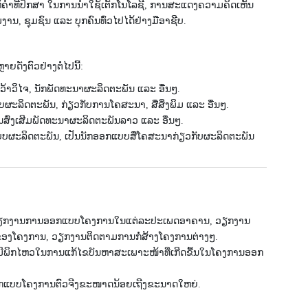
ຫ້ຄໍາທີ່ປຶກສາ ໃນການນໍາໃຊ້ເຕັກໂນໂລຊີ, ການສະແດງຄວາມຄິດເຫັນ
ານ, ຊຸມຊົນ ແລະ ບຸກຄົນທົ່ວໄປໄດ້ຢ່າງມືອາຊີບ.
່ງຕົວຢ່າງຕໍ່ໄປນີ້:
ວ້າວິໄຈ, ນັກພັດທະນາຜະລິດຕະພັນ ແລະ ອື່ນໆ.
ະລິດຕະພັນ, ກ່ຽວກັບການໂຄສະນາ, ສື່ສິ່ງພິມ ແລະ ອື່ນໆ.
ສົ່ງເສີມພັດທະນາຜະລິດຕະພັນລາວ ແລະ ອື່ນໆ.
ບບຜະລິດຕະພັນ, ເປັນນັກອອກແບບສື່ໂຄສະນາກ່ຽວກັບຜະລິດຕະພັນ
່ນ ວຽກງານການອອກແບບໂຄງການໃນແຕ່ລະປະເພດອາຄານ, ວຽກງານ
ງໂຄງການ, ວຽກງານຕິດຕາມການກໍ່ສ້າງໂຄງການຕ່າງໆ.
ິກໄຫວໃນການແກ້ໄຂບັນຫາສະເພາະໜ້າທີ່ເກີດຂື້ນໃນໂຄງການອອກ
ອກແບບໂຄງການຕົວຈີງຂະໜາດນ້ອຍເຖີງຂະນາດໃຫຍ່.