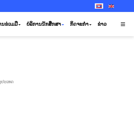
SELECT YOUR LANGUA
ານຮ່ວມມື
ບໍລິການນັກສຶກສາ
ກິດຈະກຳ
ຂ່າວ
າງປະເທດ