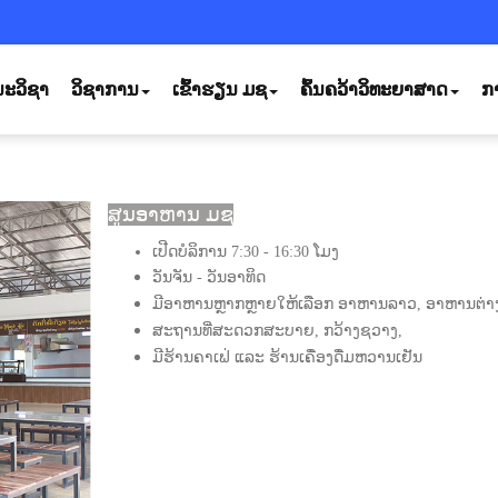
ະວິຊາ
ວິຊາການ
ເຂົ້າຮຽນ ມຊ
ຄົ້ນຄວ້າວິທະຍາສາດ
ກ
ສູນອາຫານ ມຊ
ເປີດບໍລິການ 7:30 - 16:30 ໂມງ
ວັນຈັນ - ວັນອາທິດ
ມີອາຫານຫຼາກຫຼາຍໃຫ້ເລືອກ ອາຫານລາວ, ອາຫານຕ່
ສະຖານທີ່ສະດວກສະບາຍ, ກວ້າງຊວາງ,
ມີຮ້ານຄາເຟ່ ແລະ ຮ້ານເຄື່ອງດື່ມຫວານເຢັນ