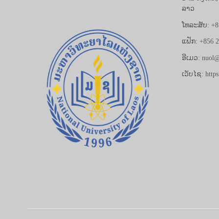
ລາວ
ໂທລະສັບ: +8
ແຟັກ: +856 
ອີເມວ: nuol@
ເວັບໄຊ: https