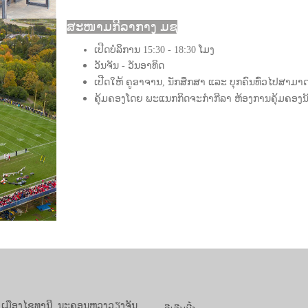
ສະໜາມກີລາກາງ ມຊ
ເປີດບໍລິການ 15:30 - 18:30 ໂມງ
ວັນຈັນ - ວັນອາທິດ
ເປີດໃຫ້ ຄູອາຈານ, ນັກສຶກສາ ແລະ ບຸກຄົນທົ່ວໄປສ
ຄຸ້ມຄອງໂດຍ ພະແນກກິດຈະກຳກີລາ ຫ້ອງການຄຸ້ມຄອງ
, ເມືອງໄຊທານີ, ນະຄອນຫຼວງວຽງຈັນ,