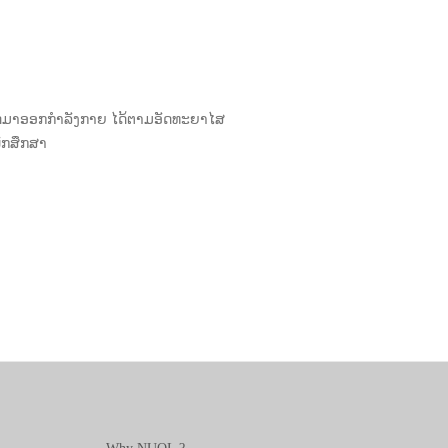
າມາດມາອອກກຳລັງກາຍ ໄດ້ຕາມອັດທະຍາໄສ
ນັກສຶກສາ