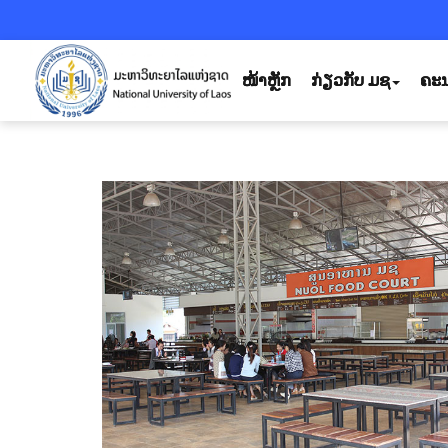
ໜ້າຫຼັກ
ກ່ຽວກັບ ມຊ
ຄະນ