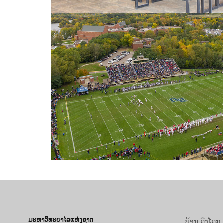
ມະຫາວິທະຍາໄລແຫ່ງຊາດ
ບ້ານ ດົງໂດກ