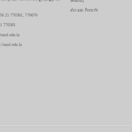
ອີເລີນນີ້ງ
ຂ່າວ ແລະ ກິດຈະກຳ
56 21 770381, 770070
21 770381
nuol.edu.la
://nuol.edu.la