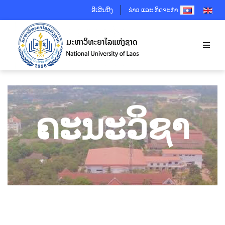
SELECT YOUR 
ອີເລີນນີ້ງ
ຂ່າວ ແລະ ກິດຈະກຳ
ຄະນະວິຊາ