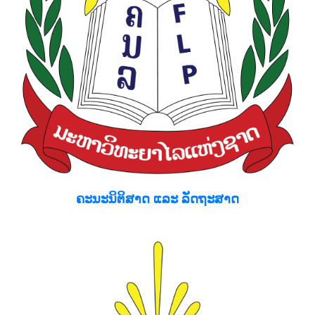
ຄະນະນິຕິສາດ ແລະ ລັດຖະສາດ