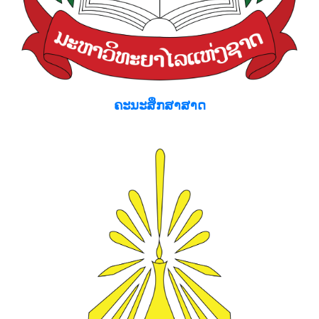
ຄະນະສຶກສາສາດ