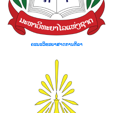
ຄະນະວິທະຍາສາດການກິລາ