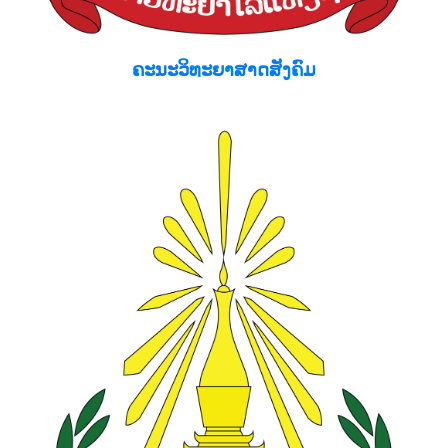
ຄະນະວິທະຍາສາດສັງຄົມ