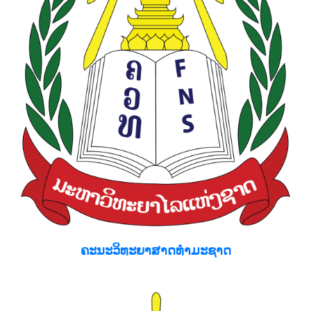
ຄະນະວິທະຍາສາດທຳມະຊາດ