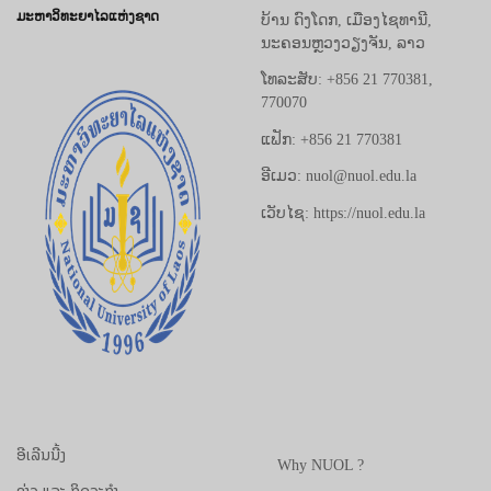
ມະຫາວິທະຍາໄລແຫ່ງຊາດ
ບ້ານ ດົງໂດກ, ເມືອງໄຊທານີ,
ນະຄອນຫຼວງວຽງຈັນ, ລາວ
ໂທລະສັບ: +856 21 770381,
770070
ແຟັກ: +856 21 770381
ອີເມວ: nuol@nuol.edu.la
ເວັບໄຊ: https://nuol.edu.la
ອີເລີນນີ້ງ
Why NUOL ?
ຂ່າວ ແລະ ກິດຈະກຳ