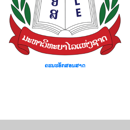
ຄະນະອັກສອນສາດ