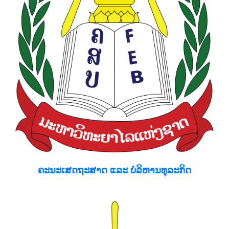
ຄະນະເສດຖະສາດ ແລະ ບໍລິຫານທຸລະກິດ