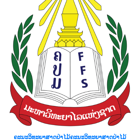
ຄະນະວິທະຍາສາດປ່າໄມ້
ຄະນະວິທະຍາສາດປ່າໄມ້