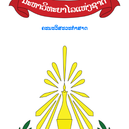
ຄະນະວິສະວະກຳສາດ