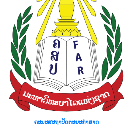
ຄະນະສະຖາປັດຕະຍະກຳສາດ