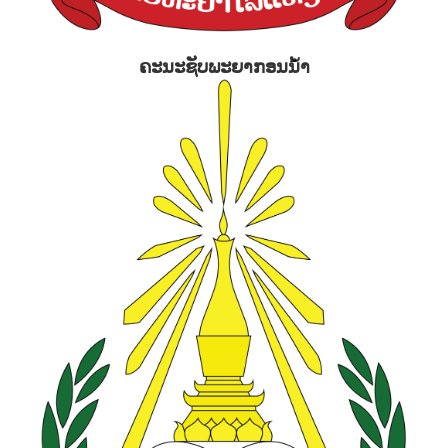
ຄະນະຊັບພະຍາກອນນໍ້າ