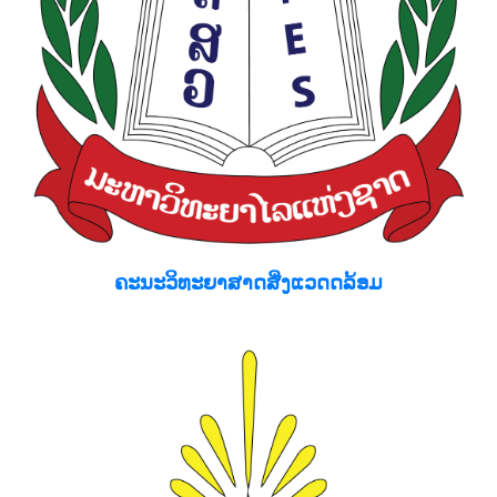
ຄະນະວິທະຍາສາດສີ່ງແວດດລ້ອມ