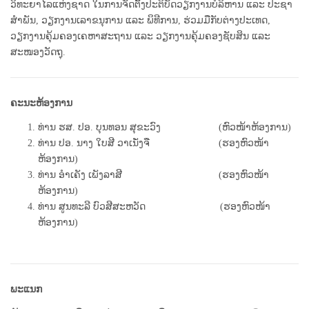
ວິທະຍາໄລແຫ່ງຊາດ ໃນການຈັດຕັ້ງປະຕິບັດວຽກງານບໍລິຫານ ແລະ ປະຊາ
ສຳພັນ, ວຽກງານເລາຂນຸການ ແລະ ພິທີການ, ຮ່ວມມືກັບຕ່າງປະເທດ,
ວຽກງານຄຸ້ມຄອງເຄຫາສະຖານ ແລະ ວຽກງານຄຸ້ມຄອງຊັບສິນ ແລະ
ສະໜອງວັດຖຸ.
ຄະນະຫ້ອງການ
ທ່ານ ຮສ. ປອ. ບຸນທອນ ສຸຂະວົງ (ຫົວໜ້າຫ້ອງການ)
ທ່ານ ປອ. ນາງ ໃບສີ ວາເນັ່ງຈື (ຮອງຫົວໜ້າ
ຫ້ອງການ)
ທ່ານ ອຳເຄັງ ເພັງລາສີ (ຮອງຫົວໜ້າ
ຫ້ອງການ)
ທ່ານ ສູນທະລີ ບົວສີສະຫວັດ (ຮອງຫົວໜ້າ
ຫ້ອງການ)
ພະແນກ