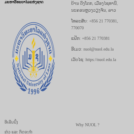
ມະຫາວິທະຍາໄລແຫ່ງຊາດ
ບ້ານ ດົງໂດກ, ເມືອງໄຊທານີ,
ນະຄອນຫຼວງວຽງຈັນ, ລາວ
ໂທລະສັບ: +856 21 770381,
770070
ແຟັກ: +856 21 770381
ອີເມວ: nuol@nuol.edu.la
ເວັບໄຊ: https://nuol.edu.la
ອີເລີນນີ້ງ
Why NUOL ?
ຂ່າວ ແລະ ກິດຈະກຳ