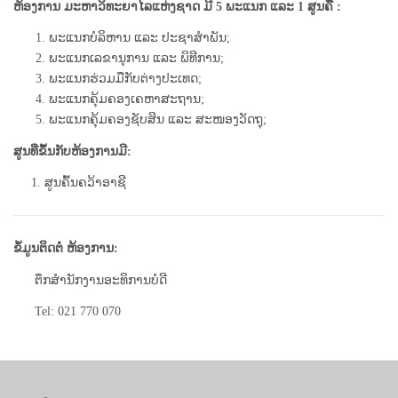
ຫ້ອງການ ມະຫາວິທະຍາໄລແຫ່ງຊາດ ມີ 5 ພະແນກ ແລະ 1 ສູນຄື :
ພະແນກບໍລິຫານ ແລະ ປະຊາສຳພັນ;
ພະແນກເລຂານຸການ ແລະ ພິທີການ;
ພະແນກຮ່ວມມືກັບຕ່າງປະເທດ;
ພະແນກຄຸ້ມຄອງເຄຫາສະຖານ;
ພະແນກຄຸ້ມຄອງຊັບສິນ ແລະ ສະໜອງວັດຖຸ;
ສູນທີ່ຂຶ້ນກັບຫ້ອງການມີ:
1. ສູນຄົ້ນຄວ້າອາຊີ
ຂໍ້ມູນຕິດຕໍ່ ຫ້ອງການ:
ຕຶກສຳນັກງານອະທິການບໍດີ
Tel: 021 770 070