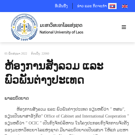
SELECT YOUR 
ອີເລີນນີ້ງ
ຂ່າວ ແລະ ກິດຈະກຳ
05 ພຶດສະພາ 2022
ກົດເບິ່ງ: 22060
ຫ້ອງການສັງລວມ ແລະ
ພົວພັນຕ່າງປະເທດ
ພາລະບົດບາດ
ຫ້ອງການສັງລວມ ແລະ ພົວພັນຕ່າງປະເທດ ຂຽນຫຍໍ້ວ່າ ” ຫສພ”,
ຂຽນເປັນພາສາອັງກິດ” Office of Cabinet and International Cooperation ”
ຂຽນຫຍໍ້ວ່າ ” OCIC ” ເປັນກົງຈັກບໍລິຫານ ໃນໂຄງປະກອບກົງຈັກການຈັດຕັ້ງ
ຂອງມະຫາວິທະຍາໄລແຫ່ງຊາດ ມີພາລະບົດບາດເປັນເສນາ ໃຫ້ແກ່ ມະຫາ