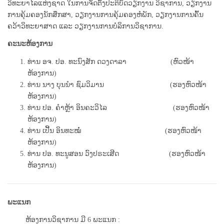
ວິທະຍາໄລແຫ່ງຊາດ ໃນການຈັດຕັ້ງປະຕິບັດວຽກງານ ວິຊາການ, ວຽກງານ
ການຄຸ້ມຄອງນັກສຶກສາ, ວຽກງານການຄຸ້ມຄອງຫໍພັກ, ວຽກງານການຄົ້ນ
ຄວ້າວິທະຍາສາດ ແລະ ວຽກງານການບໍລິການວິຊາການ.
ຄະນະຫ້ອງການ
ທ່ານ ອຈ. ປອ. ທະນົງສັກ ດວງດາລາ
(ຫົວໜ້າ
ຫ້ອງການ)
ທ່ານ ນາງ ບຸນນຳ ຊົມວິມານ (ຮອງຫົວໜ້າ
ຫ້ອງການ)
ທ່ານ ປອ. ຄຳຫຼ້າ ອິນຄະວິໄລ (ຮອງຫົວໜ້າ
ຫ້ອງການ)
ທ່ານ ເປີ້ນ ອິນທະໝໍ່ (ຮອງຫົວໜ້າ
ຫ້ອງການ)
ທ່ານ ປອ. ທະນູສອນ ວົງປຣະເສີດ
(ຮອງຫົວໜ້າ
ຫ້ອງການ)
ພະແນກ
ຫ້ອງການວິຊາການ ມີ 6 ພະແນກ :