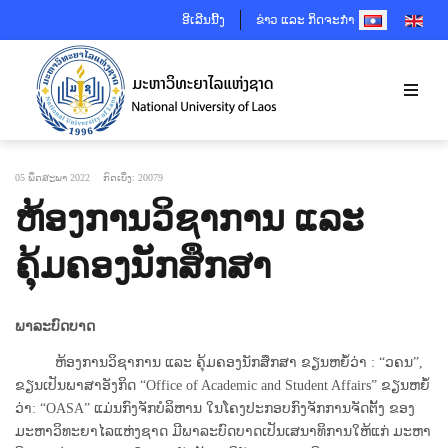
SELECT YOUR 
ອີເລີນນີ້ງ
ຂ່າວ ແລະ ກິດຈະກຳ
05 ພຶດສະພາ 2022
ກົດເບິ່ງ: 20079
ຫ້ອງການວິຊາການ ແລະ
ຄຸ້ມຄອງນັກສຶກສາ
ພາລະບົດບາດ
ຫ້ອງການວິຊາການ ແລະ ຄຸ້ມຄອງນັກສຶກສາ ຂຽນຫຍໍ້ວ່າ : “ວຄນ”,
ຂຽນເປັນພາສາອັງກິດ “Office of Academic and Student Affairs” ຂຽນຫຍໍ້
ວ່າ: “OASA” ແມ່ນກົງຈັກບໍລິຫານ ໃນໂຄງປະກອບກົງຈັກການຈັດຕັ້ງ ຂອງ
ມະຫາວິທະຍາໄລແຫ່ງຊາດ ມີພາລະບົດບາດເປັນເສນາທິການໃຫ້ແກ່ ມະຫາ