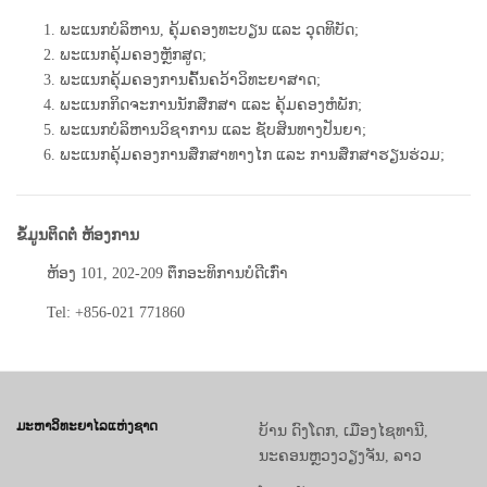
ພະແນກບໍລິຫານ, ຄຸ້ມຄອງທະບຽນ ແລະ ວຸດທິບັດ;
ພະແນກຄຸ້ມຄອງຫຼັກສູດ;
ພະແນກຄຸ້ມຄອງການຄົ້ນຄວ້າວິທະຍາສາດ;
ພະແນກກິດຈະການນັກສຶກສາ ແລະ ຄຸ້ມຄອງຫໍພັກ;
ພະແນກບໍລິຫານວິຊາການ ແລະ ຊັບສິນທາງປັນຍາ;
ພະແນກຄຸ້ມຄອງການສຶກສາທາງໄກ ແລະ ການສຶກສາຮຽນຮ່ວມ;
ຂໍ້ມູນຕິດຕໍ່ ຫ້ອງການ
ຫ້ອງ 101, 202-209 ຕຶກອະທິການບໍດີເກົ່າ
Tel: +856-021 771860
ມະຫາວິທະຍາໄລແຫ່ງຊາດ
ບ້ານ ດົງໂດກ, ເມືອງໄຊທານີ,
ນະຄອນຫຼວງວຽງຈັນ, ລາວ