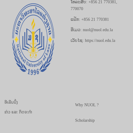
ໂທລະສັບ: +856 21 770381,
770070
ແຟັກ: +856 21 770381
ອີເມວ: nuol@nuol.edu.la
ເວັບໄຊ: https://nuol.edu.la
ອີເລີນນີ້ງ
Why NUOL ?
ຂ່າວ ແລະ ກິດຈະກຳ
Scholarship