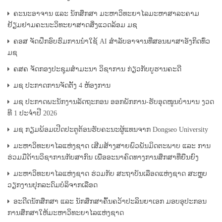
ຄະນະອາຈານ ແລະ ນັກສຶກສາ ມະຫາວິທະຍາໄລມະຫາສາລະຄາມ
ຢ້ຽມຢາມຄະນະວິທະຍາສາດສິ່ງແວດລ້ອມ ມຊ
ຄອສ ຈັດຝຶກອົບຮົມການນຳໃຊ້ AI ສໍາລັບອາຈານທີ່ສອນພາສາອັງກິດທົ່ວ
ມຊ
ຄສຄ ຈັດກອງປະຊຸມສຳມະນາ ວິຊາການ ກ່ຽວກັບບູຮານຄະດີ
ມຊ ປະກາດການຈັດຕັ້ງ 4 ຫ້ອງການ
ມຊ ປະກາດພະນັກງານລັດຖະກອນ ອອກພັກການ-ຮັບອຸດໜູນບຳນານ ງວດ
ທີ 1 ປະຈຳປີ 2026
ມຊ ກຽມພ້ອມເປີດປະຕູຕ້ອນຮັບຄະນະຜູ້ແທນຈາກ Dongseo University
ມະຫາວິທະຍາໄລແຫ່ງຊາດ ເສີມສ້າງສາຍພົວພັນມິດຕະພາບ ແລະ ການ
ຮ່ວມມືດ້ານວິຊາການກັບສາກົນ ເພື່ອອະນາຄົດທາງການສຶກສາທີ່ຍືນຍົງ
ມະຫາວິທະຍາໄລແຫ່ງຊາດ ຮ່ວມກັບ ສະຖາບັນເລືອດແຫ່ງຊາດ ສະຫຼຸບ
ວຽກງານປຸກລະດົມບໍລິຈາກເລືອດ
ອະດີດນັກສຶກສາ ແລະ ນັກສຶກສາຄົ້ນຄວ້າປະລິນຍາເອກ ມອບອຸປະກອນ
ການສຶກສາໃຫ້ມະຫາວິທະຍາໄລແຫ່ງຊາດ