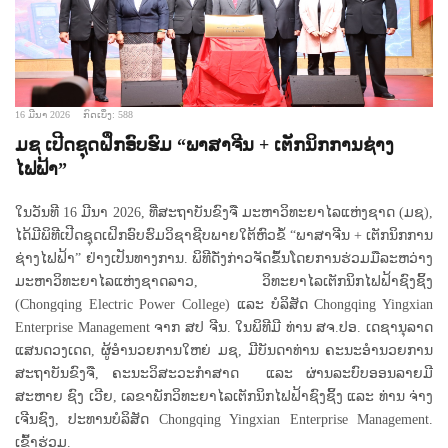
16 ມີນາ 2026
ກົດເບິ່ງ: 588
ມຊ ເປີດຊຸດຝຶກອົບຮົມ “ພາສາຈີນ + ເຕັກນິກການຊ່າງ
ໄຟຟ້າ”
ໃນວັນທີ 16 ມີນາ 2026, ທີ່ສະຖາບັນຂົງຈື ມະຫາວິທະຍາໄລແຫ່ງຊາດ (ມຊ),
ໄດ້ມີພິທີເປີດຊຸດເຝິກອົບຮົມວິຊາຊີບພາຍໃຕ້ຫົວຂໍ້ “ພາສາຈີນ + ເຕັກນິກການ
ຊ່າງໄຟຟ້າ” ຢ່າງເປັນທາງການ. ພິທີດັ່ງກ່າວຈັດຂຶ້ນໂດຍການຮ່ວມມືລະຫວ່າງ
ມະຫາວິທະຍາໄລແຫ່ງຊາດລາວ, ວິທະຍາໄລເຕັກນິກໄຟຟ້າຊົງຊິ້ງ
(Chongqing Electric Power College) ແລະ ບໍລິສັດ Chongqing Yingxian
Enterprise Management ຈາກ ສປ ຈີນ. ໃນພິທີມີ ທ່ານ ສຈ.ປອ. ເດຊານຸລາດ
ແສນດວງເດດ, ຜູ້ອໍານວຍການໃຫຍ່ ມຊ, ມີບັນດາທ່ານ ຄະນະອໍານວຍການ
ສະຖາບັນຂົງຈື, ຄະນະວິສະວະກຳສາດ ແລະ ຜ່ານລະບົບອອນລາຍມີ
ສະຫາຍ ຊົງ ເວີຍ, ເລຂາພັກວິທະຍາໄລເຕັກນິກໄຟຟ້າຊົງຊິ້ງ ແລະ ທ່ານ ຈ່າງ
ເຈີນຊົງ, ປະທານບໍລິສັດ Chongqing Yingxian Enterprise Management.
ເຂົ້າຮ່ວມ.