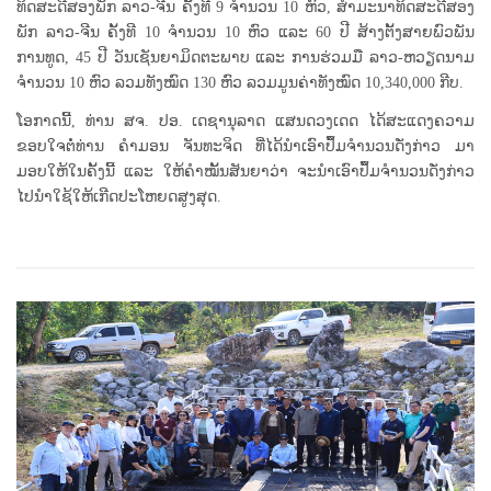
ທິດສະດີສອງພັກ ລາວ-ຈີນ ຄັ້ງທີ 9 ຈໍານວນ 10 ຫົວ, ສຳມະນາທິດສະດີສອງ
ພັກ ລາວ-ຈີນ ຄັ້ງທີ 10 ຈໍານວນ 10 ຫົວ ແລະ 60 ປີ ສ້າງຕັ້ງສາຍພົວພັນ
ການທູດ, 45 ປີ ວັນເຊັນຍາມິດຕະພາບ ແລະ ການຮ່ວມມື ລາວ-ຫວຽດນາມ
ຈໍານວນ 10 ຫົວ ລວມທັງໝົດ 130 ຫົວ ລວມມູນຄ່າທັງໝົດ 10,340,000 ກີບ.
ໂອກາດນີ້, ທ່ານ ສຈ. ປອ. ເດຊານຸລາດ ແສນດວງເດດ ໄດ້ສະແດງຄວາມ
ຂອບໃຈຕໍ່ທ່ານ ຄໍາມອນ ຈັນທະຈິດ ທີ່ໄດ້ນຳເອົາປຶ້ມຈຳນວນດັ່ງກ່າວ ມາ
ມອບໃຫ້ໃນຄັ້ງນີ້ ແລະ ໃຫ້ຄໍາໝັ້ນສັນຍາວ່າ ຈະນໍາເອົາປຶ້ມຈໍານວນດັ່ງກ່າວ
ໄປນໍາໃຊ້ໃຫ້ເກີດປະໂຫຍດສູງສຸດ.