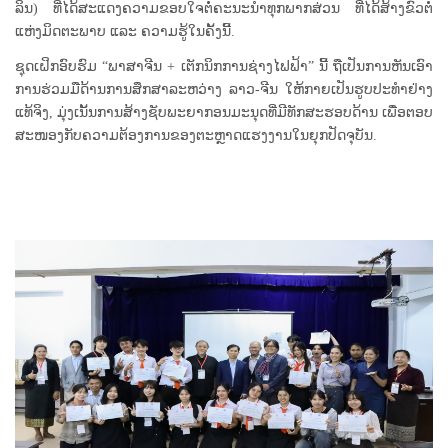
ລິນ) ທີ່ໄດ້ສະແດງຄວາມຂອບໃຈຕໍ່ຄະນະນໍາທຸກພາກສ່ວນ ທີ່ໄດ້ສ້າງຂົວຕໍ່
ແຫ່ງມິດຕະພາບ ແລະ ຄວາມຮູ້ໃນຄັ້ງນີ້.
ຊຸດເຝິກອົບຮົມ “ພາສາຈີນ + ເຕັກນິກການຊ່າງໄຟຟ້າ” ນີ້ ຖືເປັນການຫັນເອົາ
ການຮ່ວມມືດ້ານການສຶກສາລະຫວ່າງ ລາວ-ຈີນ ໃຫ້ກາຍເປັນຮູບປະທຳຢ່າງ
ແທ້ຈິງ, ມຸ່ງເນັ້ນການສ້າງຊັບພະຍາກອນມະນຸດທີ່ມີທັກສະຮອບດ້ານ ເພື່ອຕອບ
ສະໜອງກັບຄວາມຕ້ອງການຂອງຕະຫຼາດແຮງງານໃນຍຸກປັດຈຸບັນ.