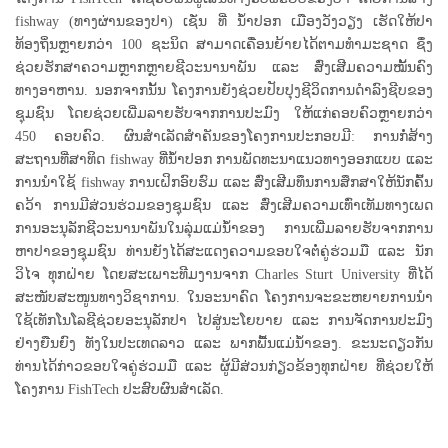
fishway (ທາງຜ່ານຂອງປາ) ເຊັ່ນ ທີ່ ນ້ຳປອກ ເມືອງວັງວຽງ ເຮັດໃຫ້ປາ
ທ້ອງຖິ່ນຫຼາຍກວ່າ 100 ຊະນິດ ສາມາດເຄື່ອນຍ້າຍໄດ້ຕາມທຳມະຊາດ ຊຶ່ງ
ຊ່ວຍຮັກສາຄວາມຫຼາກຫຼາຍຊີວະນານາພັນ ແລະ ສົ່ງເສີມຄວາມໝັ້ນຄົງ
ທາງອາຫານ. ນອກຈາກນັ້ນ ໂຄງການຍັງຊ່ວຍປັບປຸງຊີວິດການດຳລົງຊີບຂອງ
ຊຸມຊົນ ໂດຍຊ່ວຍເພີ່ມລາຍຮັບຈາກການປະມົງ ໃຫ້ແກ່ຄອບຄົວຫຼາຍກວ່າ
450 ຄອບຄົວ. ຜົນສຳເລັດສຳຄັນຂອງໂຄງການປະກອບມີ: ການກໍ່ສ້າງ
ສະຖານທີ່ສາທິດ fishway ທີ່ນ້ຳປອກ ການພັດທະນາແນວທາງອອກແບບ ແລະ
ການນຳໃຊ້ fishway ການເຝິກອົບຮົມ ແລະ ສົ່ງເສີມທຶນການສຶກສາໃຫ້ນັກຄົ້ນ
ຄວ້າ ການມີສ່ວນຮ່ວມຂອງຊຸມຊົນ ແລະ ສົ່ງເສີມຄວາມເທົ່າເທັມທາງເພດ
ການອະນຸລັກຊີວະນານາພັນໃນລຸ່ມແມ່ນ້ຳຂອງ ການເພີ່ມລາຍຮັບຈາກການ
ຫາປາຂອງຊຸມຊົນ ທ່ານຍັງໄດ້ສະແດງຄວາມຂອບໃຈຕໍ່ຄູ່ຮ່ວມມື ແລະ ນັກ
ວິໄຈ ທຸກຝ່າຍ ໂດຍສະເພາະທີມງານຈາກ Charles Sturt University ທີ່ໄດ້
ສະໜັບສະໜູນທາງວິຊາການ. ໃນອະນາຄົດ ໂຄງການຈະຂະຫຍາຍການນຳ
ໃຊ້ເທັກໂນໂລຊີຊ່ວຍອະນຸລັກປາ ໄປສູ່ນະໂຍບາຍ ແລະ ການຈັດການປະມົງ
ຢ່າງຍືນຍົງ ທັງໃນປະເທດລາວ ແລະ ພາກພື້ນແມ່ນ້ຳຂອງ. ຂະນະດຽວກັນ
ທ່ານໄດ້ກ່າວຂອບໃຈຄູ່ຮ່ວມມື ແລະ ຜູ້ມີສ່ວນກ່ຽວຂ້ອງທຸກຝ່າຍ ທີ່ຊ່ວຍໃຫ້
ໂຄງການ FishTech ປະສົບຜົນສຳເລັດ.