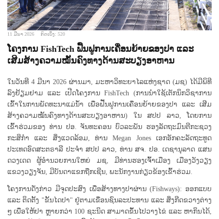
11 ມີນາ 2026
ກົດເບິ່ງ: 520
ໂຄງການ FishTech ຟື້ນຟູການເຄື່ອນຍ້າຍຂອງປາ ແລະ
ເສີມສ້າງຄວາມໝັ້ນຄົງທາງດ້ານສະບຽງອາຫານ
ໃນວັນທີ 4 ມີນາ 2026 ຜ່ານມາ, ມະຫາວິທະຍາໄລແຫ່ງຊາດ (ມຊ) ໄດ້ມີພິທີ
ລົງຢ້ຽມຢາມ ແລະ ເປີດໂຄງການ FishTech (ການນຳໃຊ້ເຕັກນິກວິຊາການ
ເຂົ້າໃນການພັດທະນາແມ່ນ້ຳ ເພື່ອຟື້ນຟູການເຄື່ອນຍ້າຍຂອງປາ ແລະ ເສີມ
ສ້າງຄວາມໝັ້ນຄົງທາງດ້ານສະບຽງອາຫານ) ໃນ ສປປ ລາວ, ໂດຍການ
ເຂົ້າຮ່ວມຂອງ ທ່ານ ປອ. ຈັນທະຄອນ ບົວລະພັນ ຮອງລັດຖະມົນຕີກະຊວງ
ກະສິກຳ ແລະ ສິ່ງແວດລ້ອມ, ທ່ານ Megan Jones ເອກອັກຄະລັດຖະທູດ
ປະເທດອົດສະຕຣາລີ ປະຈຳ ສປປ ລາວ, ທ່ານ ສຈ. ປອ. ເດຊານຸລາດ ແສນ
ດວງເດດ ຜູ້ອຳນວຍການໃຫຍ່ ມຊ, ມີທ່ານຮອງເຈົ້າເມືອງ ເມືອງວັງວຽງ
ແຂວງວຽງຈັນ, ມີບັນດາແຂກຖືກເຊີນ, ພະນັກງານກ່ຽວຂ້ອງເຂົ້າຮ່ວມ.
ໂຄງການດັ່ງກ່າວ ມີຈຸດປະສົງ ເພື່ອສ້າງທາງປາຜ່ານ (Fishways): ອອກແບບ
ແລະ ຕິດຕັ້ງ "ຂັ້ນໄດປາ" ຢູ່ຕາມເຂື່ອນຊົນລະປະທານ ແລະ ສິ່ງກີດຂວາງຕ່າງ
ໆ ເພື່ອໃຫ້ປາ ຫຼາຍກວ່າ 100 ຊະນິດ ສາມາດຂຶ້ນໄປວາງໄຂ່ ແລະ ຫາກິນໄດ້,