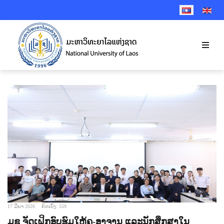
SELECT YOUR 
17 ມີນາ 2026
ກົດເບິ່ງ: 559
ມຊ ຈັດເຝິກອົບຮົມໃຫ້ຄູ-ອາຈານ ແລະນັກສຶກສາໃນ