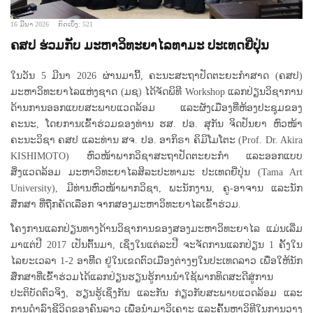
16 ມີນາ 2026
ກົດເບິ່ງ: 521
ຄສປ ຮ່ວມກັບ ມະຫາວິທະຍາໄລທາມະ ປະເທດຍີ່ປຸ່ນ
ໃນວັນ 5 ມີນາ 2026 ຜ່ານມານີ້, ຄະນະສະຖາປັດຕະຍະກຳສາດ (ຄສປ)
ມະຫາວິທະຍາໄລແຫ່ງຊາດ (ມຊ) ໄດ້ຈັດພິທີ Workshop ແລກປ່ຽນວິຊາການ
ດ້ານການອອກແບບສະພາບແວດລ້ອມ ແລະຜັງເມືອງທີ່ຫ້ອງປະຊຸມຂອງ
ຄະນະ, ໂດຍການເຂົ້າຮ່ວມຂອງທ່ານ ຮສ. ປອ. ສຸກັນ ຈິດປັນຍາ ຫົວໜ້າ
ຄະນະວິຊາ ຄສປ ແລະທ່ານ ສຈ. ປອ. ອາກິຣາ ຄິມິໂມໂຕະ (Prof. Dr. Akira
KISHIMOTO) ຫົວໜ້າພາກວິຊາສະຖາປັດຕະຍະກຳ ແລະອອກແບບ
ສິ່ງແວດລ້ອມ ມະຫາວິທະຍາໄລສິລະປະທາມະ ປະເທດຍີ່ປຸ່ນ (Tama Art
University), ມີທ່ານຫົວໜ້າພາກວິຊາ, ພະນັກງານ, ຄູ-ອາຈານ ແລະນັກ
ສຶກສາ ທີ່ຖືກຄັດເລືອກ ຈາກສອງມະຫາວິທະຍາໄລເຂົ້າຮ່ວມ.
ໂຄງການແລກປ່ຽນທາງດ້ານວິຊາການຂອງສອງມະຫາວິທະຍາໄລ ແມ່ນເລີ່ມ
ມາແຕ່ປີ 2017 ເປັນຕົ້ນມາ, ເຊິ່ງໃນແຕ່ລະປີ ຈະຈັດການແລກປ່ຽນ 1 ຄັ້ງໃນ
ໄລຍະເວລາ 1-2 ອາທິີດ ຢູ່ໃນເຂດຕົວເມືອງຕ່າງໆໃນປະເທດລາວ ເພື່ອໃຫ້ນັກ
ສຶກສາທີ່ເຂົ້າຮ່ວມໄດ້ແລກປ່ຽນຮຽນຮູ້ການນຳໃຊ້ພາກທິດສະດີສູ່ການ
ປະຕິບັດຕົວຈິງ, ຮຽນຮູ້ເຊິ່ງກັນ ແລະກັນ ກ່ຽວກັບສະພາບແວດລ້ອມ ແລະ
ການດຳລົງຊີວິດຂອງຄົນລາວ ເພື່ອນຳມາວິເຄາະ ແລະຄົ້ນຫາວິທີໃນການວາງ