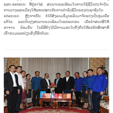
ແຜນ-ອອກແບບ ທີ່ຢູ່ອາໄສ, ສະພາບແລດລ້ອມໃນການໃຊ້ຊີວິດປະຈຳວັນ,
ການວາງແຜນເມືອງໃຫ້ແທດເໝາະກັບການດຳລົງຊີວິດຂອງປະຊາຊົນໃນ
ແຕ່ລະເຂດ. ຫຼັງຈາກນັ້ນ ກໍໄດ້ສັງລວມຂໍ້ມູນແລ້ວມາຈັດແບ່ງເປັນກຸ່ມເພື່ອ
ແກ້ໄຂ ແລະປັບປຸງສະພາບແວດລ້ອມໃນແຕ່ລະບ່ອນ ເພື່ອນຳສະເໜີໃຫ້
ອາຈານ. ພ້ອມນັ້ນ ໃນພິທີຍັງໄດ້ມີການມອບໃບຢັ້ງຢືນໃຫ້ແກ່ນັກສຶກສາທີ່
ເຂົ້າຮ່ວມແລກປ່ຽນຄັ້ງນີ້ອີກດ້ວຍ.