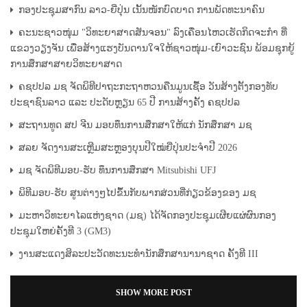
ກອງປະຊຸມສາກົນ ລາວ-ຍີ່ປຸ່ນ ເນັ້ນໜັກບົດບາດ ການພັດທະນາຄົນ
ຄະນະຊາວໜຸ່ມ "ວິທະຍາສາດສັນຈອນ" ລົງເຄື່ອນໄຫວເຮັດກິດຈະກຳ ທີ່
ແຂວງວຽງຈັນ ເພື່ອສ້າງແຮງບັນດານໃຈໃຫ້ຊາວໜຸ່ມ-ເຍົາວະຊົນ ພ້ອມຊຸກຍູ້
ການສຶກສາສາຍວິທະຍາສາດ
ຄຊປປລ ມຊ ຈັດພິທີປາຖະກະຖາຫວນຄືນມູນເຊື້ອ ວັນສ້າງຕັ້ງກອງທັບ
ປະຊາຊົນລາວ ແລະ ປະດັບຫຼຽນ 65 ປີ ການສ້າງຄັ້ງ ຄຊປປລ
ສະຖານທູດ ສປ ຈີນ ມອບທຶນການສຶກສາໃຫ້ແກ່ ນັກສຶກສາ ມຊ
ສລຍ ຈັດງານສະເຫຼີມສະຫຼອງບຸນປີໃໝ່ຍີ່ປຸ່ນປະຈຳປີ 2026
ມຊ ຈັດພິທີມອບ-ຮັບ ທຶນການສຶກສາ Mitsubishi UFJ
ພິທີມອບ-ຮັບ ສູນຕ່າງໆໄປຂຶ້ນກັບພາກສ່ວນທີ່ກ່ຽວຂ້ອງຂອງ ມຊ
ມະຫາວິທະຍາໄລແຫ່ງຊາດ (ມຊ) ໄດ້ຈັດກອງປະຊຸມເຜີຍແຜ່ຜົນກອງ
ປະຊຸມໃຫຍ່ຄັ້ງທີ 3 (GM3)
ງານສະແດງສິລະປະວັດທະນະທໍານັກສຶກສານານາຊາດ ຄັ້ງທີ III
SHOW MORE POST