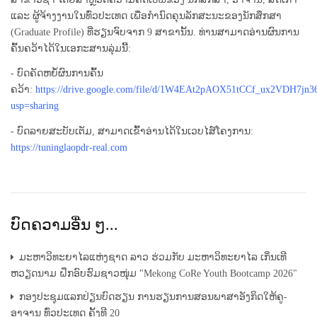
ແລະ ຜູ້ຈ້າງງານໃນທົ່ວປະເທດ ເພື່ອກໍານົດຄຸນລັກສະນະຂອງນັກສຶກສາ
(Graduate Profile) ທີ່ຮຽນຈົບຈາກ 9 ສາຂານັ້ນ. ທ່ານສາມາດອ່ານຜົນການ
ຄົ້ນຄວ້າໄດ້ໃນເອກະສານລຸ່ມນີ້:
- ບົດຄັດຫຍໍ້ຜົນການຄົ້ນ
ຄວ້າ:
https://drive.google.com/file/d/1W4EAt2pAOX51tCCf_ux2VDH7jn3
usp=sharing
- ບົດລາຍສະບັບເຕັມ, ສາມາດເຂົ້າອ່ານໄດ້ໃນເວບໄສ໌ໂຄງການ:
https://tuninglaopdr-real.com
ບົດຄວາມອື່ນ ໆ...
ມະຫາວິທະຍາໄລແຫ່ງຊາດ ລາວ ຮ່ວມກັບ ມະຫາວິທະຍາໄລ ເກິ່ນເທີ
ຫວຽດນາມ ຝຶກອົບຮົມຊາວໜຸ່ມ "Mekong CoRe Youth Bootcamp 2026"
ກອງປະຊຸມແລກປ່ຽນບົດຮຽນ ການຮຽນການສອນພາສາອັງກິດໃຫ້ຄູ-
ອາຈານ ທົ່ວປະເທດ ຄັ້ງທີ 20