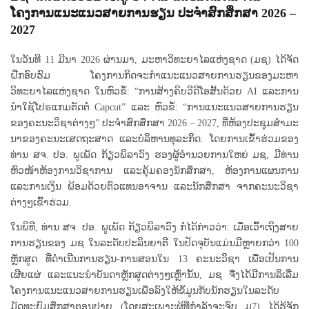
ໂຄງການແນະແນວສາຍການຮຽນ ປະຈຳສົກສຶກສາ 2026 –
2027
ໃນວັນທີ 11 ມີນາ 2026 ຜ່ານມາ, ມະຫາວິທະຍາໄລແຫ່ງຊາດ (ມຊ) ໄດ້ຈັດ
ຝືກອົບຮົມ ໂຄງການກິດຈະກຳແນະແນວສາຍການຮຽນຂອງມະຫາ
ວິທະຍາໄລແຫ່ງຊາດ ໃນຫົວຂໍ້: “ການສ້າງຄິບວີດີໂອສັ້ນດ້ວຍ AI ແລະການ
ນຳໃຊ້ໂປຣແກມຕັດຕໍ່ Capcut” ແລະ ຫົວຂໍ້: “ການແນະແນວສາຍການຮຽນ
ຂອງຄະນະວິຊາຕ່າງໆ” ປະຈຳສົກສຶກສາ 2026 – 2027, ທີ່ຫ້ອງປະຊຸມສໍາມະ
ນາຂອງຄະນະເສດຖະສາດ ແລະບໍລິຫານທຸລະກິດ. ໂດຍການເຂົ້າຮ່ວມຂອງ
ທ່ານ ສຈ. ປອ. ພູເພັດ ກ້ຽວພິລາວົງ ຮອງຜູ້ອຳນວຍການໃຫຍ່ ມຊ, ມີທ່ານ
ຫົວໜ້າຫ້ອງການວິຊາການ ແລະຄຸ້ມຄອງນັກສຶກສາ, ຫ້ອງການແຜນການ
ແລະການເງິນ ພ້ອມດ້ວຍຕົວແທນອາຈານ ແລະນັກສຶກສາ ຈາກຄະນະວິຊາ
ຕ່າງໆເຂົ້າຮ່ວມ.
ໃນພິທີ, ທ່ານ ສຈ. ປອ. ພູເພັດ ກ້ຽວພິລາວົງ ກໍໄດ້ກ່າວວ່າ: ເມື່ອເວົ້າເຖິງສາຍ
ການຮຽນຂອງ ມຊ ໃນລະດັບປະລິນຍາຕີ ໃນປັດຈຸບັນແມ່ນມີຫຼາຍກວ່າ 100
ຫຼັກສູດ ທີ່ດຳເນີນການຮຽນ-ການສອນໃນ 13 ຄະນະວິຊາ ເພື່ອເປັນການ
ເຜີຍແຜ່ ແລະແນະນຳບັນດາຫຼັກສູດຕ່າງໆເຫຼົ່ານັ້ນ, ມຊ ຈື່ງໄດ້ມີການລິເລີ່ມ
ໂຄງການແນະແນວສາຍການຮຽນເພື່ອລົງໃຫ້ຂໍ້ມູນກັບນັກຮຽນໃນລະດັບ
ມັດທະຍົມສຶກສາຕອນປາຍ (ໂດຍສະເພາະຜູ້ທີ່ກຳລັງຈະຈົບ ມ7) ໄດ້ຮູ້ຈັກ