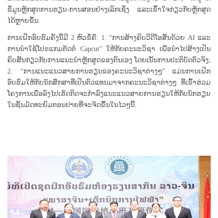
ຂໍ້ມູນຫຼັກສູດການຮຽນ-ການສອນຢ່າງເລິກເຊິ່ງ ແລະເຂົ້າໃຈກ່ຽວກັບຫຼັກສູດ
ໄດ້ຫຼາຍຂຶ້ນ.
ການເຝິກອົບຮົມຄັ້ງນີ້ມີ 2 ຫົວຂໍ້ຄື: 1. “ການສ້າງຄິບວີດີໂອສັ້ນດ້ວຍ AI ແລະ
ການນຳໃຊ້ໂປຣແກມຕັດຕໍ່ Capcut” ໃຫ້ກັບຄະນະວິຊາ ເພື່ອນຳໄປສ້າງເປັນ
ຄິບສັ້ນກ່ຽວກັບການແນະນຳຫຼັກສູດຂອງຕົນເອງ ໂດຍເນັ້ນການປະຕິບັດຕົວຈິງ;
2. “ການແນະແນວສາຍການຮຽນຂອງຄະນະວິຊາຕ່າງໆ” ແມ່ນການເຝິກ
ອົບຮົມໃຫ້ກັບນັກສຶກສາທີ່ເປັນຕົວແທນມາຈາກຄະນະວິຊາຕ່າງໆ ທີ່ເຂົ້າຮ່ວມ
ໂຄງການເພື່ອລົງໄປເຮັດກິດຈະກຳລົງແນະແນວສາຍການຮຽນໃຫ້ກັບນັກຮຽນ
ໃນຊັ້ນມັດທະຍົມຕອນປາຍທີ່ຈະຈັດຂື້ນໃນໄວໆນີ້.