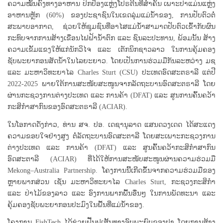
ຄວາມໝັ້ນຄົງທາງອາຫານ ປົກປ້ອງແຫຼ່ງໂປຣຕີນທີ່ສຳຄັນ ເພາະປາແມ່ນແຫຼ່ງ
ອາຫານຫຼັກ (60%) ຂອງປະຊາຊົນໃນເຂດລຸ່ມແມ່ນ້ຳຂອງ, ການປັບຕົວຕໍ່
ສະພາບອາກາດ, ຊ່ວຍໃຫ້ຊຸມຊົນທີ່ອາໄສແມ່ນ້ຳສາມາດປັບຕົວເຂົ້າກັບຜົນ
ກະທົບຈາກການສ້າງເຂື່ອນໄຟຟ້ານ້ຳຕົກ ແລະ ຊົນລະປະທານ, ພ້ອມນັ້ນ ສ້າງ
ຄວາມເຂັ້ມແຂງໃຫ້ແກ່ນັກວິໄຈ ແລະ ເຕັກນິກຊາວລາວ ໃນການຄຸ້ມຄອງ
ຊັບພະຍາກອນສັດນ້ຳໃນໄລຍະຍາວ. ໂດຍເປັນການຮ່ວມມືກັນລະຫວ່າງ ມຊ
ແລະ ມະຫາວິທະຍາໄລ Charles Sturt (CSU) ປະເທດອົດສະຕຣາລີ ແຕ່ປີ
2022-2025 ພາຍໃຕ້ການສະໜັບສະໜູນຈາກລັດຖະບານອົດສະຕຣາລີ ໂດຍ
ຜ່ານກະຊວງການຕ່າງປະເທດ ແລະ ການຄ້າ (DFAT) ແລະ ສູນການຄົ້ນຄວ້າ
ກະສິກຳສາກົນຂອງອົດສະຕຣາລີ (ACIAR).
ໃນໂອກາດດັ່ງກ່າວ, ທ່ານ ສຈ. ປອ. ເດຊານຸລາດ ແສນດວງເດດ ໄດ້ສະແດງ
ຄວາມຂອບໃຈຢ່າງສູງ ຕໍ່ລັດຖະບານອົດສະຕາລີ ໂດຍສະເພາະກະຊວງການ
ຕ່າງປະເທດ ແລະ ການຄ້າ (DFAT) ແລະ ສູນຄົ້ນຄວ້າກະສິກຳສາກົນ
ອົດສະຕາລີ (ACIAR) ທີ່ໄດ້ໃຫ້ການສະໜັບສະໜູນຜ່ານຄວາມຮ່ວມມື
Mekong–Australia Partnership. ໂຄງການນີ້ເກີດຂຶ້ນຈາກຄວາມຮ່ວມມືຂອງ
ຫຼາຍພາກສ່ວນ ເຊັ່ນ ມະຫາວິທະຍາໄລ Charles Sturt, ກະຊວງກະສິກຳ
ແລະ ປ່າໄມ້ຂອງລາວ ແລະ ອົງການພາກພື້ນອື່ນໆ ໃນການພັດທະນາ ແລະ
ຄຸ້ມຄອງຊັບພະຍາກອນປະມົງໃນພື້ນທີ່ແມ່ນ້ຳຂອງ.
ໂຄງການ FishTech ໄດ້ຊ່ວຍຟື້ນຟູເສັ້ນທາງອົບພະຍົບຂອງປາ ໂດຍການສ້າງ