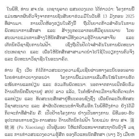
ໃນພິທີ, ທ່ານ ສຈ.ປອ. ເດຊານຸລາດ ແສນດວງເດດ ໄດ້ກ່າວວ່າ: ໂຄງການນີ້
ແມ່ນໝາກຜົນຕົວຈິງຈາກການເຊັນສັນຍາຮ່ວມມືໃນວັນທີ 13 ມັງກອນ 2025
ທີ່ຜ່ານມາ. ການເປີດຫ້ອງຮຽນໃນຄັ້ງນີ້ ຖືເປັນບາດກ້າວສຳຄັນໃນການ
ພັດທະນາການສຶກສາ ແລະ ສ້າງບຸກຄະລາກອນທີ່ມີຄຸນນະພາບ ໂດຍ
ສະເພາະແມ່ນການສ້າງໃຫ້ນັກສຶກສາມີທັງຄວາມຮູ້ດ້ານພາສາຈີນ ແລະ
ເຕັກນິກວິຊາຊີບການໄຟຟ້າ. ເຊິ່ງຖືເປັນປັດໄຈສຳຄັນໃນການພັດທະນາ
ປະເທດຊາດ ແລະ ເພື່ອໃຫ້ນັກສຶກສາສາມາດນຳໄປໃຊ້ໃນວຽກງານຕົວຈິງ
ແລະ ພັດທະນາວິຊາຊີບໃນອະນາຄົດ.
ທ່ານ ຊົງ ເວີຍ ກໍໄດ້ກ່າວສະແດງຄວາມຊົມເຊີຍຜ່ານທາງລະບົບອອນລາຍ
ໂດຍທ່ານກ່າວບາງຕອນວ່າ ໂຄງການນີ້ແມ່ນການເລີ່ມຕົ້ນໃໝ່ໃນການຮັດ
ແໜ້ນການແລກປ່ຽນ ແລະ ຮ່ວມກັນພັດທະນາ. ນອກຈາກການເຝິກອົບຮົມ
ດ້ານເຕັກນິກພື້ນຖານຢູ່ ສປປ ລາວ ແລ້ວ, ໃນຕໍ່ໜ້າກໍຈະມີການຈັດກິດຈະກຳ
ແລກປ່ຽນ ແລະ ທັດສະນະສຶກສາຢູ່ທີ່ນະຄອນຊົງຊິ້ງ ເພື່ອຍົກລະດັບທັກສະ
ວິຊາສະເພາະ ແລະ ສຳຜັດວັດທະນະທຳຈີນຕື່ມອີກ.ໃນພິທີດັ່ງກ່າວ ຍັງໄດ້ມີ
ກິດຈະກຳທີ່ສຳຄັນ ຄື: ເປີດປ້າຍໂຄງການ ຢ່າງເປັນທາງການ. ພິທີມອບ-ຮັບ
ອຸປະກອນການຮຽນ-ການສອນ ດ້ານເຕັກນິກໄຟຟ້າ ໂດຍແມ່ນ ທ່ານ ສຈ. 蒲
晓湘 (Pu Xiaoxiang) ເປັນຜູ້ມອບ ໃຫ້ແກ່ຕົວແທນຈາກສະຖາບັນຂົງຈື ມຊ
ແລະ ການກ່າວສະແດງຄວາມຮູ້ສຶກ ຂອງຕົວແທນນັກສຶກສາ (ນາງ ວັງ ເມີ່ຍຫ