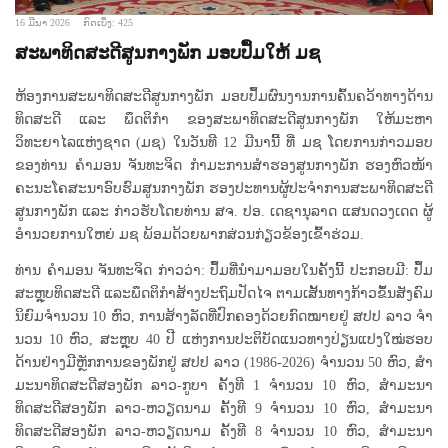
16 ມີນາ 2026
ກົດເບິ່ງ: 425
ສະພາທິດສະດີສູນກາງພັກ ມອບປຶ້ມໃຫ້ ມຊ
ຫ້ອງການສະພາທິດສະດີສູນກາງພັກ ມອບປຶ້ມຜົນງານການຄົ້ນຄວ້າທາງດ້ານ
ທິດສະດີ ແລະ ພຶດຕິກຳ ຂອງສະພາທິດສະດີສູນກາງພັກ ໃຫ້ມະຫາ
ວິທະຍາໄລແຫ່ງຊາດ (ມຊ) ໃນວັນທີ 12 ມີນານີ້ ທີ່ ມຊ ໂດຍການກ່າວມອບ
ຂອງທ່ານ ຄໍາມອນ ຈັນທະຈິດ ກຳມະການສຳຮອງສູນກາງພັກ ຮອງຫົວໜ້າ
ຄະນະໂຄສະນາອົບຮົມສູນກາງພັກ ຮອງປະທານຜູ້ປະຈຳການສະພາທິດສະດີ
ສູນກາງພັກ ແລະ ກ່າວຮັບໂດຍທ່ານ ສຈ. ປອ. ເດຊານຸລາດ ແສນດວງເດດ ຜູ້
ອຳນວຍການໃຫຍ່ ມຊ ພ້ອມດ້ວຍພາກສ່ວນກ່ຽວຂ້ອງເຂົ້າຮ່ວມ.
ທ່ານ ຄໍາມອນ ຈັນທະຈິດ ກ່າວວ່າ: ປຶ້ມທີ່ນຳມາມອບໃນຄັ້ງນີ້ ປະກອບມີ: ປຶ້ມ
ສະຫຼຸບທິດສະດີ ແລະພຶດຕິກຳສ້າງປະຖົມປັດໄຈ ຕາມເສັ້ນທາງກ້າວຂຶ້ນສັງຄົມ
ນິຍົມຈໍານວນ 10 ຫົວ, ການສ້າງລັດທີ່ປົກຄອງດ້ວຍກົດໝາຍຢູ່ ສປປ ລາວ ຈໍາ
ນວນ 10 ຫົວ, ສະຫຼຸບ 40 ປີ ແຫ່ງການປະຕິບັດແນວທາງປ່ຽນແປງໃໝ່ຮອບ
ດ້ານຢ່າງມີຫຼັກການຂອງພັກຢູ່ ສປປ ລາວ (1986-2026) ຈໍານວນ 50 ຫົວ, ສຳ
ມະນາທິດສະດີສອງພັກ ລາວ-ກູບາ ຄັ້ງທີ 1 ຈໍານວນ 10 ຫົວ, ສຳມະນາ
ທິດສະດີສອງພັກ ລາວ-ຫວຽດນາມ ຄັ້ງທີ 9 ຈໍານວນ 10 ຫົວ, ສຳມະນາ
ທິດສະດີສອງພັກ ລາວ-ຫວຽດນາມ ຄັ້ງທີ 8 ຈໍານວນ 10 ຫົວ, ສຳມະນາ