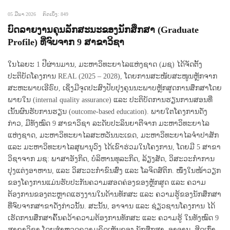
05 ມີນາ 2026
ກົດເບິ່ງ: 849
ບົດລາຍງານຄຸນລັກສະນະຂອງນັກສຶກສາ (Graduate
Profile) ທີ່ຈົບຈາກ 9 ສາຂາວິຊາ
ໃນໄລຍະ 1 ປີຜ່ານມານ, ມະຫາວິທະຍາໄລແຫ່ງຊາດ (ມຊ) ໄດ້ຈັດຕັ້ງ
ປະຕິບັດໂຄງການ REAL (2025 – 2028), ໂດຍການສະໜັບສະໜູນຫຼັກຈາກ
ສະຫະພາບເອີຣົບ, ເຊິ່ງມີຈຸດປະສົງປັບປຸງຄຸນນະພາບຫຼັກສູດການສຶກສາໂດຍ
ພາຍໃນ (internal quality assurance) ແລະ ປະຕິບັດການຮຽນການສອນທີ່
ເນັ້ນຜົນຮັບການຮຽນ (outcome-based education). ພາຍໃຕໂຄງການດັ່ງ
ກ່າວ, ມີທັງໝົດ 9 ສາຂາວິຊາ ລະດັບປະລິນຍາຕີຈາກ ມະຫາວິທະຍາໄລ
ແຫ່ງຊາດ, ມະຫາວິທະຍາໄລສະຫວັນນະເຂດ, ມະຫາວິທະຍາໄລຈໍາປາສັກ
ແລະ ມະຫາວິທະຍາໄລສຸພານຸວົງ ໄດ້ເຂົາຮ່ວມໃນໂຄງການ, ໂດຍມີ 5 ສາຂາ
ວິຊາຈາກ ມຊ: ພາສາອັງກິດ, ບໍລິຫານທຸລະກິດ, ລ້ຽງສັດ, ວິສະວະກໍາການ
ປຸງແຕ່ງອາຫານ, ແລະ ວິສະວະກໍາຂົນສົ່ງ ແລະ ໂລຈິດສ໌ຕິກ. ໜຶ່ງໃນໜ້າວຽກ
ຂອງໂຄງການແມ່ນຮັບປະກັນຄວາມສອດຄ່ອງຂອງຫຼັກສູດ ແລະ ຄວາມ
ຕ້ອງການຂອງຕະຫຼາດແຮງງານໃນດ້ານທັກສະ ແລະ ຄວາມຮູ້ຂອງນັກສຶກສາ
ທີ່ຈົບຈາກສາຂາດັ່ງກ່າວນັ້ນ. ສະນັ້ນ, ອາຈານ ແລະ ຊ່ຽວຊານໂຄງການ ໄດ້
ເຮັດການສຶກສາຄົ້ນຄວ້າຄວາມຕ້ອງການທັກສະ ແລະ ຄວາມຮູ້ ໃນທັງໝົດ 9
ສາຂາວິຊາ ໂດຍສໍາຫຼວດຄວາມຄິດເຫັນຂອງ ນັກສຶກສາ, ອາຈານ, ສິດເກົ່າ