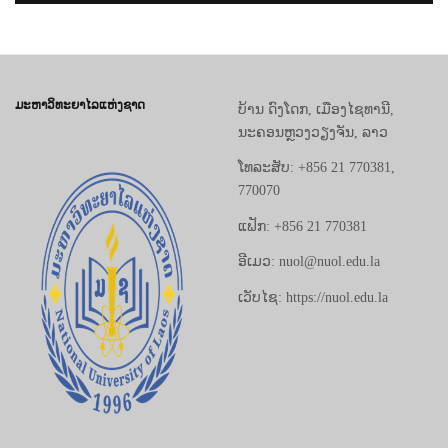
ມະຫາວິທະຍາໄລແຫ່ງຊາດ
ບ້ານ ດົງໂດກ, ເມືອງໄຊທານີ,
ນະຄອນຫຼວງວຽງຈັນ, ລາວ
ໂທລະສັບ: +856 21 770381,
770070
ແຟັກ: +856 21 770381
ອີເມວ: nuol@nuol.edu.la
ເວັບໄຊ: https://nuol.edu.la