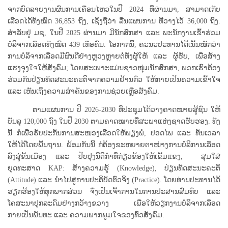
ຈາກບົດລາຍງານຜົນການເຄື່ອນໄຫວໃນປີ 2024 ທີ່ຜ່ານມາ, ສາມາດເກັບ
ເລືອດໄດ້ທັງໝົດ 36,853 ຖົງ, ເຊິ່ງຖືວ່າ ລື່ນແຜນການ ທີ່ວາງໄວ້ 36,000 ຖົງ.
ສໍາລັບຢູ່ ມຊ, ໃນປີ 2025 ຜ່ານມາ ມີນັກສຶກສາ ແລະ ພະນັກງານເຂົ້າຮ່ວມ
ບໍລິຈາກເລືອດທັງໝົດ 439 ເທື່ອຄົນ. ໂອກາກນີ້, ຄະນະປະທານໄດ້ເນັ້ນໜັກວ່າ
ການບໍລິຈາກເລືອດມີຜົນດີຢ່າງຫຼວງຫຼາຍຕໍ່ທັງຜູ້ໃຫ້ ແລະ ຜູ້ຮັບ, ເພື່ອສ້າງ
ແຮງຈຸງໃຈໃຫ້ສັງຄົມ; ໂດຍສະເພາະແມ່ນຊາວໜຸ່ມນັກສຶກສາ, ພວກເຮົາຕ້ອງ
ຮ່ວມກັນປ່ຽນທັດສະນະຄະຕິຈາກຄວາມຢ້ານກົວ ໃຫ້ກາຍເປັນຄວາມເຂົ້າໃຈ
ແລະ ເຫັນເຖິງຄວາມສຳຄັນຂອງການຊ່ວຍເຫຼືອສັງຄົມ.
ຕາມແຜນການ ປີ 2026-2030 ທີ່ປະຊຸມໄດ້ວາງຄາດໝາຍສູ້ຊົນ ໃຫ້
ບັນລຸ 120,000 ຖົງ ໃນປີ 2030 ຕາມຄາດໝາຍທີ່ສະພາແຫ່ງຊາດຮັບຮອງ. ທັງ
ນີ້ ກໍເພື່ອຮັບປະກັນການສະໜອງເລືອດໃຫ້ພຽງພໍ, ປອດໄພ ແລະ ທັນເວລາ
ໃຫ້ໄດ້ໂດຍພື້ນຖານ. ພ້ອມກັນນີ້ ກໍຕ້ອງຂະຫຍາຍຕາໜ່າງການບໍລິການເລືອດ
ລົງສູ່ຂັ້ນເມືອງ ແລະ ປັບປຸງນິຕິກຳທີ່ກ່ຽວຂ້ອງໃຫ້ເຂັ້ມແຂງ, ສຸມໃສ່
ຍຸດທະສາດ KAP: ສ້າງຄວາມຮູ້ (Knowledge), ປ່ຽນທັດສະນະຄະຕິ
(Attitude) ແລະ ນຳໄປສູ່ການປະຕິບັດຕົວຈິງ (Practice). ໂດຍທ່ານປະທານໄດ້
ຮຽກຮ້ອງໃຫ້ທຸກພາກສ່ວນ ຈົ່ງເປັນເຈົ້າການໃນການປະສານສົມທົບ ແລະ
ໂຄສະນາປຸກລະດົມຢ່າງກວ້າງຂວາງ ເພື່ອໃຫ້ວຽກງານບໍລິຈາກເລືອດ
ກາຍເປັນພັນທະ ແລະ ຄວາມພາກພູມໃຈຂອງທົ່ວສັງຄົມ.