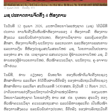
12 ກຸມພາ 2026
ກົດເບິ່ງ: 873
ມຊ ປະກາດການຈັດຕັ້ງ 4 ຫ້ອງການ
ໃນວັນທີ 12 ກຸມພາ 2026, ມະຫາວິທະຍາໄລແຫ່ງຊາດ (ມຊ) ໄດ້ມິພິທີ
ປະກາດ ການຈັດຕັ້ງຂັ້ນຫົວໜ້າຫ້ອງການຂອງ 4 ຫ້ອງການຄື: ຫ້ອງການ
ສັງລວມ ແລະພົວພັນຕ່າງປະເທດ, ຫ້ອງການວິຊາການ ແລະຄຸ້ມຄອງນັກ
ສຶກສາ, ຫ້ອງການຈັດຕັ້ງ-ພະນັກງານ ແລະກວດກາ ແລະຫ້ອງການແຜນການ
ແລະການເງິນ ທີ່ຫ້ອງປະຊຸມສະໂມສອນໃຫຍ່ ມຊ, ໂດຍການເປັນປະທານ
ຂອງທ່ານ ສຈ. ປອ. ເດຊານຸລາດ ແສນດວງເດດ ຜູ້ອຳນວຍການໃຫຍ່ ມຊ, ມີ
ທ່ານຮອງຜູ້ອຳນວຍການໃຫຍ່, ຫົວໜ້າຄະນະວິຊາ, ພະນັກງານ, ຄູ-ອາຈານ
ເຂົ້າຮ່ວມ.
ໃນພິທີ, ທ່ານ ວຽງທອງ ພົນທະຈັກ ຮອງຫົວໜ້າກົມຈັດຕັ້ງກະຊວງ
ສຶກສາທິການ ແລະກິລາ ກໍໄດ້ຂຶ້ນຜ່ານຂໍ້ຕົກລົງ ຂອງທ່ານລັດຖະມົນຕີກະຊວງ
ສຶກສາທິການ ແລະກິລາ ສະບັບເລກທີ 5430/ສສກ, ລົງວັນທີ 12 ກັນຍາ 2025,
ວ່າດ້ວຍການແຕ່ງຕັ້ງພະນັກງານດໍາລົງຕໍາແໜ່ງບໍລິຫານ ຂອງມະຫາ
ວິທະຍາໄລແຫ່ງຊາດ ໂດຍແຕ່ງຕັ້ງ ທ່ານ ຮສ. ປອ. ບຸນທອນ ສຸຂະວົງ ຮອງ
ຫົວໜ້າຄະນະວິຊາ ຄະນະເສດຖະສາດ ແລະບໍລິຫານທຸລະກິດ ເປັນຫົວໜ້າ
ຫ້ອງການສັງລວມ ແລະພົວພັນຕ່າງປະເທດ; ຂໍ້ຕົກລົງ ຂອງທ່ານລັດຖະມົນຕີ