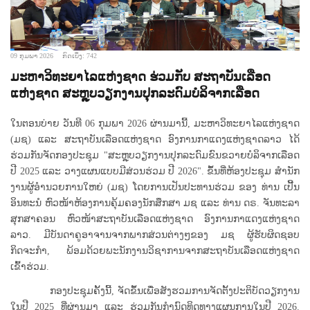
09 ກຸມພາ 2026
ກົດເບິ່ງ: 742
ມະຫາວິທະຍາໄລແຫ່ງຊາດ ຮ່ວມກັບ ສະຖາບັນເລືອດ
ແຫ່ງຊາດ ສະຫຼຸບວຽກງານປຸກລະດົມບໍລິຈາກເລືອດ
ໃນຕອນບ່າຍ ວັນທີ 06 ກຸມພາ 2026 ຜ່ານມານີ້, ມະຫາວິທະຍາໄລແຫ່ງຊາດ
(ມຊ) ແລະ ສະຖາບັນເລືອດແຫ່ງຊາດ ອົງການກາແດງແຫ່ງຊາດລາວ ໄດ້
ຮ່ວມກັນຈັດກອງປະຊຸມ "ສະຫຼຸບວຽກງານປຸກລະດົມຂົນຂວາຍບໍລິຈາກເລືອດ
ປີ 2025 ແລະ ວາງແຜນແບບມີສ່ວນຮ່ວມ ປີ 2026". ຂຶ້ນທີ່ຫ້ອງປະຊຸມ ສໍານັກ
ງານຜູ້ອໍານວຍການໃຫຍ່ (ມຊ) ໂດຍການເປັນປະທານຮ່ວມ ຂອງ ທ່ານ ເປີ້ນ
ອິນທະນໍ ຫົວໜ້າຫ້ອງການຄຸ້ມຄອງນັກສຶກສາ ມຊ ແລະ ທ່ານ ດຣ. ຈັນທະລາ
ສຸກສາຄອນ ຫົວໜ້າສະຖາບັນເລືອດແຫ່ງຊາດ ອົງການກາແດງແຫ່ງຊາດ
ລາວ. ມີບັນດາຄູອາຈານຈາກພາກສ່ວນຕ່າງໆຂອງ ມຊ ຜູ້ຮັບຜິດຊອບ
ກິດຈະກຳ, ພ້ອມດ້ວຍພະນັກງານວິຊາການຈາກສະຖາບັນເລືອດແຫ່ງຊາດ
ເຂົ້າຮ່ວມ.
ກອງປະຊຸມຄັ້ງນີ້, ຈັດຂຶ້ນເພື່ອສັງຮວມການຈັດຕັ້ງປະຕິບັດວຽກງານ
ໃນປີ 2025 ທີ່ຜ່ານມາ ແລະ ຮ່ວມກັນກຳນົດທິດທາງແຜນການໃນປີ 2026.