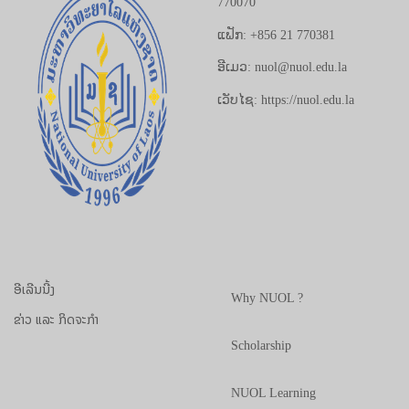
770070
ແຟັກ: +856 21 770381
ອີເມວ: nuol@nuol.edu.la
ເວັບໄຊ: https://nuol.edu.la
ອີເລີນນີ້ງ
Why NUOL ?
ຂ່າວ ແລະ ກິດຈະກຳ
Scholarship
NUOL Learning