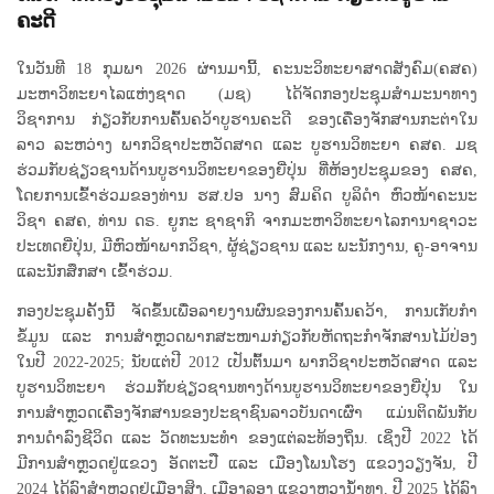
ຄະດີ
ໃນວັນທີ 18 ກຸມພາ 2026 ຜ່ານມານີ້, ຄະນະວິທະຍາສາດສັງຄົມ(ຄສຄ)
ມະຫາວິທະຍາໄລແຫ່ງຊາດ (ມຊ) ໄດ້ຈັດກອງປະຊຸມສໍາມະນາທາງ
ວິຊາການ ກ່ຽວກັບການຄົ້ນຄວ້າບູຮານຄະດີ ຂອງເຄື່ອງຈັກສານກະຕ່າໃນ
ລາວ ລະຫວ່າງ ພາກວິຊາປະຫວັດສາດ ແລະ ບູຮານວິທະຍາ ຄສຄ. ມຊ
ຮ່ວມກັບຊ່ຽວຊານດ້ານບູຮານວິທະຍາຂອງຍີ່ປຸ່ນ ທີ່ຫ້ອງປະຊຸມຂອງ ຄສຄ,
ໂດຍການເຂົ້າຮ່ວມຂອງທ່ານ ຮສ.ປອ ນາງ ສົມຄິດ ບູລິດຳ ຫົວໜ້າຄະນະ
ວິຊາ ຄສຄ, ທ່ານ ດຣ. ຍູກະ ຊາຊາກິ ຈາກມະຫາວິທະຍາໄລການາຊາວະ
ປະເທດຍີ່ປຸ່ນ, ມີຫົວໜ້າພາກວິຊາ, ຜູ້ຊ່ຽວຊານ ແລະ ພະນັກງານ, ຄູ-ອາຈານ
ແລະນັກສຶກສາ ເຂົ້າຮ່ວມ.
ກອງປະຊຸມຄັ້ງນີ້ ຈັດຂຶ້ນເພື່ອລາຍງານຜົນຂອງການຄົ້ນຄວ້າ, ການເກັບກຳ
ຂໍ້ມູນ ແລະ ການສຳຫຼວດພາກສະໜາມກ່ຽວກັບຫັດຖະກຳຈັກສານໄມ້ປ່ອງ
ໃນປີ 2022-2025; ນັບແຕ່ປີ 2012 ເປັນຕົ້ນມາ ພາກວິຊາປະຫວັດສາດ ແລະ
ບູຮານວິທະຍາ ຮ່ວມກັບຊ່ຽວຊານທາງດ້ານບູຮານວິທະຍາຂອງຍີ່ປຸ່ນ ໃນ
ການສຳຫຼວດເຄື່ອງຈັກສານຂອງປະຊາຊົນລາວບັນດາເຜົ່າ ແມ່ນຕິດພັນກັບ
ການດຳລົງຊີວິດ ແລະ ວັດທະນະທຳ ຂອງແຕ່ລະທ້ອງຖິ່ນ. ເຊິ່ງປີ 2022 ໄດ້
ມີການສຳຫຼວດຢູ່ແຂວງ ອັດຕະປື ແລະ ເມືອງໂພນໂຮງ ແຂວງວຽງຈັນ, ປີ
2024 ໄດ້ລົງສຳຫຼວດຢູ່ເມືອງສິງ, ເມືອງລອງ ແຂວງຫຼວງນໍ້າທາ, ປີ 2025 ໄດ້ລົງ