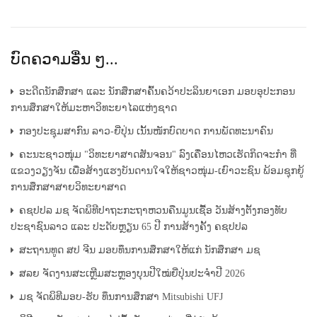
ບົດຄວາມອື່ນ ໆ...
ອະດີດນັກສຶກສາ ແລະ ນັກສຶກສາຄົ້ນຄວ້າປະລິນຍາເອກ ມອບອຸປະກອນ
ການສຶກສາໃຫ້ມະຫາວິທະຍາໄລແຫ່ງຊາດ
ກອງປະຊຸມສາກົນ ລາວ-ຍີ່ປຸ່ນ ເນັ້ນໜັກບົດບາດ ການພັດທະນາຄົນ
ຄະນະຊາວໜຸ່ມ "ວິທະຍາສາດສັນຈອນ" ລົງເຄື່ອນໄຫວເຮັດກິດຈະກຳ ທີ່
ແຂວງວຽງຈັນ ເພື່ອສ້າງແຮງບັນດານໃຈໃຫ້ຊາວໜຸ່ມ-ເຍົາວະຊົນ ພ້ອມຊຸກຍູ້
ການສຶກສາສາຍວິທະຍາສາດ
ຄຊປປລ ມຊ ຈັດພິທີປາຖະກະຖາຫວນຄືນມູນເຊື້ອ ວັນສ້າງຕັ້ງກອງທັບ
ປະຊາຊົນລາວ ແລະ ປະດັບຫຼຽນ 65 ປີ ການສ້າງຄັ້ງ ຄຊປປລ
ສະຖານທູດ ສປ ຈີນ ມອບທຶນການສຶກສາໃຫ້ແກ່ ນັກສຶກສາ ມຊ
ສລຍ ຈັດງານສະເຫຼີມສະຫຼອງບຸນປີໃໝ່ຍີ່ປຸ່ນປະຈຳປີ 2026
ມຊ ຈັດພິທີມອບ-ຮັບ ທຶນການສຶກສາ Mitsubishi UFJ