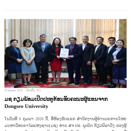
10 ກຸມພາ 2026
ກົດເບິ່ງ: 815
ມຊ ກຽມພ້ອມເປີດປະຕູຕ້ອນຮັບຄະນະຜູ້ແທນຈາກ
Dongseo University
ໃນວັນທີ 6 ກຸມພາ 2026 ນີ້, ທີ່ຫ້ອງຮັບແຂກ ສໍານັກງານຜູ້ອໍານວຍການໃຫຍ່
ມະຫາວິທະຍາໄລແຫ່ງຊາດ(ມຊ) ທ່ານ ສຈ.ປອ. ພູເພັດ ກ້ຽວພິລາວົງ ຮອງຜູ້