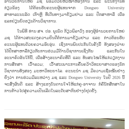
ອໍານວຍການໃຫຍ່ ມຊ ພ້ອມດ້ວຍຫົວໜ້າຫ້ອງການ ແລະ ພະນັກງານທີ່
ກ່ຽວຂ້ອງ ໄດ້ຕ້ອນຮັບຄະນະຜູ້ແທນຈາກ Dongseo University
ສາທາລະນະລັດ ເກົາຫຼີ ທີ່ເດີນທາງມາຢ້ຽມຢາມ ແລະ ປຶກສາຫາລື ເພື່ອ
ແລກປ່ຽນບົດຮຽນດ້ານວິຊາການ.
ໃນພິທີ ທ່ານ ສຈ. ປອ. ພູເພັດ ກ້ຽວພິລາວົງ ຮອງຜູ້ອໍານວຍການໃຫຍ່
ມຊ ໄດ້ກ່າວສະແດງຄວາມຍິນດີຕໍ່ການມາຢ້ຽມຢາມ ແລະ ກ່າວຕ້ອນຮັບ
ຄະນະຜູ້ແທນດ້ວຍຄວາມອົບອຸ່ນ. ເຊິ່ງການພົບປະກັນໃນຄັ້ງນີ້ ທັງສອງຝ່າຍ
ໄດ້ປຶກສາຫາລືກ່ຽວກັບການຮ່ວມມືດ້ານວິຊາການເຊິ່ງກັນ ແລະກັນໃນ
ອະນາຄົດອັນໃກ້ນີ້, ເພື່ອສ້າງອະນາຄົດທີ່ດີ ແລະ ທັນສະໄໝໃຫ້ແກ່ວຽກງານ
ການສຶກສາ ເວົ້າລວມ; ເວົ້າສະເພາະການຄົ້ນຄວ້າວິທະຍາສາດຂອງນັກ
ວິຊາການທັງສອງ ມະຫາວິທະຍາໄລ. ຄະນະນໍາ ມຊ ມີຄວາມເຊື່ອໝັ້ນຢ່າງ
ຍິ່ງວ່າ ການຮ່ວມມືລະຫວ່າງ ມຊ ແລະ Dongseo University ໃນປີ 2026 ນີ້
ຈະສົ່ງຜົນດີ ແລະ ສ້າງແຮງບັນດານໃຈໃຫ້ແກ່ຄູ-ອາຈານ ກໍຄືນັກສຶກສາໃນ
ການກ້າວໄປສູ່ຄວາມເປັນເລີດໃນລະດັບສາກົນຢ່າງບໍ່ຢຸດຢັ້ງ.