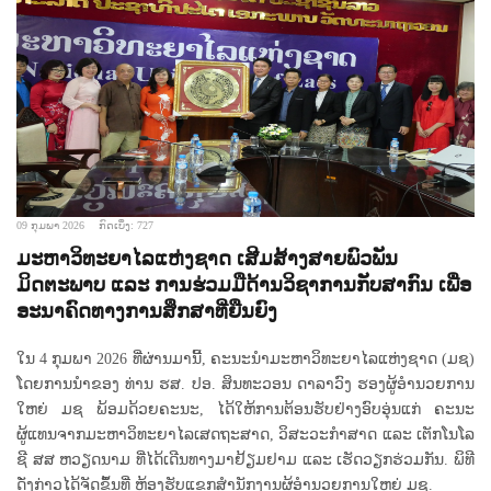
09 ກຸມພາ 2026
ກົດເບິ່ງ: 727
ມະຫາວິທະຍາໄລແຫ່ງຊາດ ເສີມສ້າງສາຍພົວພັນ
ມິດຕະພາບ ແລະ ການຮ່ວມມືດ້ານວິຊາການກັບສາກົນ ເພື່ອ
ອະນາຄົດທາງການສຶກສາທີ່ຍືນຍົງ
ໃນ 4 ກຸມພາ 2026 ທີ່ຜ່ານມານີ້, ຄະນະນຳມະຫາວິທະຍາໄລແຫ່ງຊາດ (ມຊ)
ໂດຍການນຳຂອງ ທ່ານ ຮສ. ປອ. ສິນທະວອນ ດາລາວົງ ຮອງຜູ້ອຳນວຍການ
ໃຫຍ່ ມຊ ພ້ອມດ້ວຍຄະນະ, ໄດ້ໃຫ້ການຕ້ອນຮັບຢ່າງອົບອຸ່ນແກ່ ຄະນະ
ຜູ້ແທນຈາກມະຫາວິທະຍາໄລເສດຖະສາດ, ວິສະວະກຳສາດ ແລະ ເຕັກໂນໂລ
ຊີ ສສ ຫວຽດນາມ ທີ່ໄດ້ເດີນທາງມາຢ້ຽມຢາມ ແລະ ເຮັດວຽກຮ່ວມກັນ. ພິທີ
ດັ່ງກ່າວໄດ້ຈັດຂຶ້ນທີ່ ຫ້ອງຮັບແຂກສຳນັກງານຜູ້ອໍານວຍການໃຫຍ່ ມຊ.