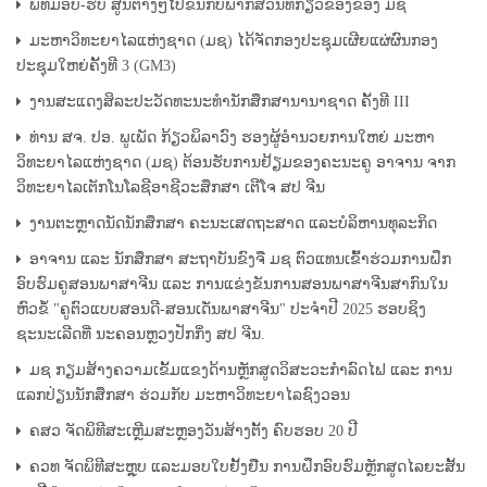
ພິທີມອບ-ຮັບ ສູນຕ່າງໆໄປຂຶ້ນກັບພາກສ່ວນທີ່ກ່ຽວຂ້ອງຂອງ ມຊ
ມະຫາວິທະຍາໄລແຫ່ງຊາດ (ມຊ) ໄດ້ຈັດກອງປະຊຸມເຜີຍແຜ່ຜົນກອງ
ປະຊຸມໃຫຍ່ຄັ້ງທີ 3 (GM3)
ງານສະແດງສິລະປະວັດທະນະທໍານັກສຶກສານານາຊາດ ຄັ້ງທີ III
ທ່ານ ສຈ. ປອ. ພູເພັດ ກ້ຽວພິລາວົງ ຮອງຜູ້ອຳນວຍການໃຫຍ່ ມະຫາ
ວິທະຍາໄລແຫ່ງຊາດ (ມຊ) ຕ້ອນຮັບການຢ້ຽມຂອງຄະນະຄູ ອາຈານ ຈາກ
ວິທະຍາໄລເຕັກໂນໂລຊີອາຊີວະສຶກສາ ເຕີໂຈ ສປ ຈີນ
ງານຕະຫຼາດນັດນັກສຶກສາ ຄະນະເສດຖະສາດ ແລະບໍລິຫານທຸລະກິດ
ອາຈານ ແລະ ນັກສຶກສາ ສະຖາບັນຂົງຈື ມຊ ຕົວແທນເຂົ້າຮ່ວມການຝຶກ
ອົບຮົມຄູສອນພາສາຈີນ ແລະ ການແຂ່ງຂັນການສອນພາສາຈີນສາກົນໃນ
ຫົວຂໍ້ "ຄູຕົວແບບສອນດີ-ສອນເດັ່ນພາສາຈີນ" ປະຈໍາປີ 2025 ຮອບຊິງ
ຊະນະເລີດທີ່ ນະຄອນຫຼວງປັກກິ່ງ ສປ ຈີນ.
ມຊ ກຽມສ້າງຄວາມເຂັ້ມແຂງດ້ານຫຼັກສູດວິສະວະກຳລົດໄຟ ແລະ ການ
ແລກປ່ຽນນັກສຶກສາ ຮ່ວມກັບ ມະຫາວິທະຍາໄລຊົງວອນ
ຄສວ ຈັດພິທີສະເຫຼີມສະຫຼອງວັນສ້າງຕັ້ງ ຄົບຮອບ 20 ປີ
ຄວທ ຈັດພິທີສະຫຼຸບ ແລະມອບໃບຢັ້ງຢືນ ການຝຶກອົບຮົມຫຼັກສູດໄລຍະສັ້ນ