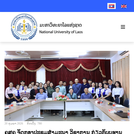
SELECT YOUR 
20 ກຸມພາ 2026
ກົດເບິ່ງ: 780
ຄສຄ ຈັດກອງປະຊຸມສຳມະນາ ວິຊາການ ກ່ຽວກັບບູຮານ