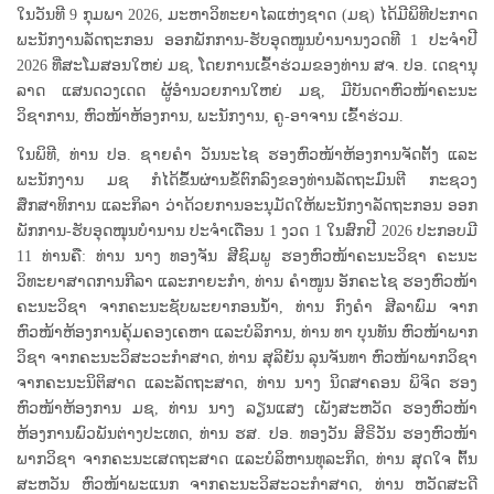
ໃນວັນທີ 9 ກຸມພາ 2026, ມະຫາວິທະຍາໄລແຫ່ງຊາດ (ມຊ) ໄດ້ມີພິທີປະກາດ
ພະນັກງານລັດຖະກອນ ອອກພັກການ-ຮັບອຸດໜູນບຳນານງວດທີ 1 ປະຈຳປີ
2026 ທີ່ສະໂມສອນໃຫຍ່ ມຊ, ໂດຍການເຂົ້າຮ່ວມຂອງທ່ານ ສຈ. ປອ. ເດຊານຸ
ລາດ ແສນດວງເດດ ຜູ້ອຳນວຍການໃຫຍ່ ມຊ, ມີບັນດາຫົວໜ້າຄະນະ
ວິຊາການ, ຫົວໜ້າຫ້ອງການ, ພະນັກງານ, ຄູ-ອາຈານ ເຂົ້າຮ່ວມ.
ໃນພິທີ, ທ່ານ ປອ. ຊາຍຄຳ ວັນນະໄຊ ຮອງຫົວໜ້າຫ້ອງການຈັດຕັ້ງ ແລະ
ພະນັກງານ ມຊ ກໍໄດ້ຂຶ້ນຜ່ານຂໍ້ຕົກລົງຂອງທ່ານລັດຖະມົນຕີ ກະຊວງ
ສຶກສາທິການ ແລະກິລາ ວ່າດ້ວຍການອະນຸມັດໃຫ້ພະນັກງາລັດຖະກອນ ອອກ
ພັກການ-ຮັບອຸດໜຸນບຳນານ ປະຈຳເດືອນ 1 ງວດ 1 ໃນສົກປີ 2026 ປະກອບມີ
11 ທ່ານຄື: ທ່ານ ນາງ ທອງຈັນ ສີຊົມພູ ຮອງຫົວໜ້າຄະນະວິຊາ ຄະນະ
ວິທະຍາສາດການກີລາ ແລະກາຍະກຳ, ທ່ານ ຄຳໜູນ ອັກຄະໄຊ ຮອງຫົວໜ້າ
ຄະນະວິຊາ ຈາກຄະນະຊັບພະຍາກອນນໍ້າ, ທ່ານ ກົງຄຳ ສີລາພົມ ຈາກ
ຫົວໜ້າຫ້ອງການຄຸ້ມຄອງເຄຫາ ແລະບໍລິການ, ທ່ານ ທາ ບຸນທັນ ຫົວໜ້າພາກ
ວິຊາ ຈາກຄະນະວິສະວະກຳສາດ, ທ່ານ ສຸລິຍັນ ລຸນຈັນທາ ຫົວໜ້າພາກວິຊາ
ຈາກຄະນະນິຕິສາດ ແລະລັດຖະສາດ, ທ່ານ ນາງ ນິດສາຄອນ ພິຈິດ ຮອງ
ຫົວໜ້າຫ້ອງການ ມຊ, ທ່ານ ນາງ ລຽນແສງ ເພັງສະຫວັດ ຮອງຫົວໜ້າ
ຫ້ອງການພົວພັນຕ່າງປະເທດ, ທ່ານ ຮສ. ປອ. ທອງວັນ ສິຣິວັນ ຮອງຫົວໜ້າ
ພາກວິຊາ ຈາກຄະນະເສດຖະສາດ ແລະບໍລິຫານທຸລະກິດ, ທ່ານ ສຸດໃຈ ຕົ້ນ
ສະຫວັນ ຫົວໜ້າພະແນກ ຈາກຄະນະວິສະວະກຳສາດ, ທ່ານ ຫວັດສະດີ