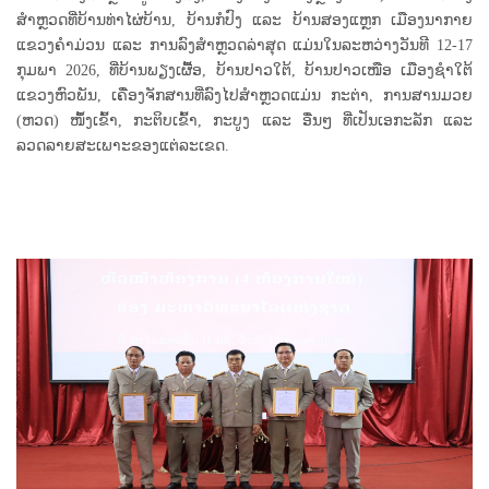
ສຳຫຼວດທີ່ບ້ານທ່າໄຜ່ບ້ານ, ບ້ານກໍປົງ ແລະ ບ້ານສອງແຫຼກ ເມືອງນາກາຍ
ແຂວງຄຳມ່ວນ ແລະ ການລົງສຳຫຼວດລ່າສຸດ ແມ່ນໃນລະຫວ່າງວັນທີ 12-17
ກຸມພາ 2026, ທີ່ບ້ານພຽງເຜື້ອ, ບ້ານປາວໃຕ້, ບ້ານປາວເໜືອ ເມືອງຊໍາໃຕ້
ແຂວງຫົວພັນ, ເຄື່ອງຈັກສານທີ່ລົງໄປສຳຫຼວດແມ່ນ ກະຕ່າ, ການສານມວຍ
(ຫວດ) ໜຶ້ງເຂົ້າ, ກະຕິບເຂົ້າ, ກະບູງ ແລະ ອື່ນໆ ທີ່ເປັນເອກະລັກ ແລະ
ລວດລາຍສະເພາະຂອງແຕ່ລະເຂດ.