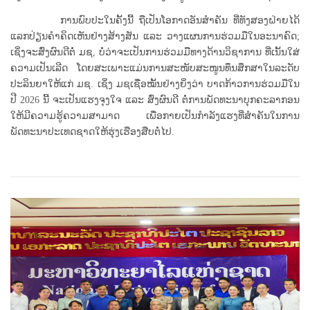
ການພົບປະໃນຄັ້ງນີ້ ຖືເປັນໂອກາດອັນສໍາຄັນ ທີ່ທັງສອງຝ່າຍໄດ້
ແລກປ່ຽນຄຳຄິດເຫັນຢ່າງສ້າງສັນ ແລະ ວາງແຜນການຮ່ວມມືໃນອະນາຄົດ;
ເຊິ່ງຈະສົ່ງຜົນດີຕໍ່ ມຊ, ບໍ່ວ່າຈະເປັນການຮ່ວມມືທາງດ້ານວິຊາການ ທີ່ເນັ້ນໃສ່
ຄວາມເປັນເລີດ ໂດຍສະເພາະແມ່ນການສະໜັບສະໜູນທຶນສຶກສາໃນລະດັບ
ປະລິນຍາໃຫ້ແກ່ ມຊ. ເຊິ່ງ ມຊເຊື່ອໝັ້ນຢ່າງຍິ່ງວ່າ ບາດກ້າວການຮ່ວມມືໃນ
ປີ 2026 ນີ້ ຈະເປັນແຮງຈຸງໃຈ ແລະ ສົ່ງຜົນດີ ຕໍ່ການພັດທະນາບຸກຄະລາກອນ
ໃຫ້ມີຄວາມຮູ້ຄວາມສາມາດ ເພື່ອກາຍເປັນກຳລັງແຮງທີ່ສຳຄັນໃນການ
ພັດທະນາປະເທດຊາດໃຫ້ຮຸ່ງເຮືອງສືບຕໍ່ໄປ.