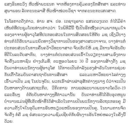
ແສງອິນທະວົງ ຫົວໜ້າພະແນກ ຈາກຫ້ອງການຄຸ້ມຄອງນັກສຶກສາ ແລະທ່ານ
ສຸພາພອນ ລັດຕະນະລາສີ ຫົວໜ້າໜ່ວຍວິຊາ ຈາກຄະນະກະເສດສາດ.
ໃນໂອກາດດັ່ງກ່າວ, ທ່ານ ສຈ. ປອ. ເດຊານຸລາດ ແສນດວງເດດ ກໍໄດ້ມີຄຳ
ເຫັນຕໍ່ທີ່ປະຊຸມໂດຍທ່ານກ່າວວ່າ: ໃນພິທີມື້ນີ້ ຖືເປັນອີກໜື່ງຄວາມພາກພູມໃຈ
ຂອງອາຈານຜູ້ອາວຸໂສທີປະກອບສ່ວນໃນການສິດສອນໃຫ້ກັບ ມຊ ເຊິ່ງມີບາງ
ທ່ານກໍໄດ້ຮັບນາມມະຍົດທາງວິຊາການເປັນຮອງສາດສະດາຈານ, ບາງທ່ານກໍ
ປະກອບສ່ວນໃນການຄົ້ນຄວ້າວິທະຍາສາດ ຈົນເຮັດໃຫ້ ມຊ ມີການຈັດອັນດັບ
ທີດີໃນລະດັບສາກົນ, ບາງທ່ານກໍປະກອບສ່ວນເຂົ້າໃນວຽກງານສາມອົງການ
ຈັດຕັ້ງມະຫາຊົນ ຢ່າງເຕັມທີ່; ຕະຫຼອດໄລຍະ 30 ປີ ຂອງການສ້າງຕັ້ງ ມຊ
ບັນດາທ່ານພະນັກງານຜູ້ອາວຸໂສ ໄດ້ກາຍເປັນກຳລັງແຮງສຳຄັນໃນການຊ່ວຍ
ກັນເຕົ້າໂຮມບັນດາສະຖາບັນການສຶກສາ ແລະມະຫາວິທະຍາໄລຕ່າງໆ
ເຂົ້າມາເປັນ ມຊ ໃນປະຈຸບັນ, ພວກເຮົາຜ່ານຜ່າອຸສັກຕ່າງໆນາໆ ບໍ່ວ່າຈະເປັນ
ບັນຫາທາງດ້ານເສດຖະກິດ, ວິກິດການ ການແຜ່ລະບາດພະຍາດໂຄວິດ-19
ແລະອື່ນໆ ຕໍ່ກັບບັນຫາຕ່າງໆທີ່ກ່າວມານັ້ນ ບັນດາທ່ານທີ່ໄດ້ຮັບອຸດຫນູນ
ບຳນານແມ່ນຜູ້ທີ່ເຮັດໜ້າທີ່ໄດ້ສຳເລັດໃນການເປັນພະນັກງານລັດຖະກອນຄູ ມີ
ຄວາມຕັ້ງໃຈໃນອຸດົມການອັນຫນຽວແຫນ້ນຂອງການເປັນຄູ, ໃນນາມການຈັດ
ຈັດຕັ້ງ ກໍຄື ມຊ ຂໍສະແດງຄວາມຊົມເຊີຍຕໍ່ກັບຜົນງານອັນໃຫຍ່ຫລວງໃນຄັ້ງນີ້
ດ້ວຍ.