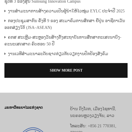
ຊຸດທີ 3 ຂອງສູນ Sumsung Innovation Campus
ງານສໍາມະນາການສ້າງຄວາມເປັນຜູ້ນໍາໃຫ້ໄວໜຸ່ມ EYLC ປະຈຳປີ 2025
ກອງປະຊຸມສາກົນ ຄັ້ງທີ 9 ຂອງ ສະມາຄົມການສຶກສາ ຍີ່ປຸ່ນ ອາຊີຕາເວັນ
ອອກສ່ຽງໃຕ້ (JSA–ASEAN)
ຄກສ ສະເຫຼີມ-ສະຫຼອງວັນສ້າງຕັ້ງສະຖາບັນການສຶກສາກະເສດນາບົງ-
ຄະນະເສດສາດ ຄົບຮອບ 50 ປີ
ງານເວທີສຳມະນາລະດັບຊາດກ່ຽວກັບວຽກງານປົກປ້ອງສັງຄົມ
SHOW MORE POST
ມະຫາວິທະຍາໄລແຫ່ງຊາດ
ບ້ານ ດົງໂດກ, ເມືອງໄຊທານີ,
ນະຄອນຫຼວງວຽງຈັນ, ລາວ
ໂທລະສັບ: +856 21 770381,