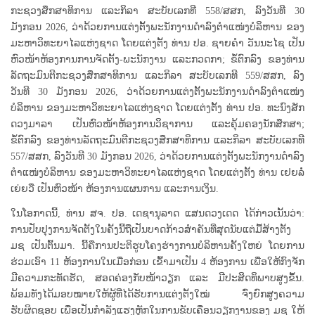
ກະຊວງສຶກສາທິການ ແລະກິລາ ສະບັບເລກທີ 558/ສສກ, ລົງວັນທີ 30
ມັງກອນ 2026, ວ່າດ້ວຍການແຕ່ງຕັ້ງພະນັກງານດໍາລົງຕໍາແໜ່ງບໍລິຫານ ຂອງ
ມະຫາວິທະຍາໄລແຫ່ງຊາດ ໂດຍແຕ່ງຕັ້ງ ທ່ານ ປອ. ຊາຍຄຳ ວັນນະໄຊ ເປັນ
ຫົວໜ້າຫ້ອງການການຈັດຕັ້ງ-ພະນັກງານ ແລະກວດກາ; ຂໍ້ຕົກລົງ ຂອງທ່ານ
ລັດຖະມົນຕີກະຊວງສຶກສາທິການ ແລະກິລາ ສະບັບເລກທີ 559/ສສກ, ລົງ
ວັນທີ 30 ມັງກອນ 2026, ວ່າດ້ວຍການແຕ່ງຕັ້ງພະນັກງານດໍາລົງຕໍາແໜ່ງ
ບໍລິຫານ ຂອງມະຫາວິທະຍາໄລແຫ່ງຊາດ ໂດຍແຕ່ງຕັ້ງ ທ່ານ ປອ. ທະນົງສັກ
ດວງມາລາ ເປັນຫົວໜ້າຫ້ອງການວິຊາການ ແລະຄຸ້ມຄອງນັກສຶກສາ;
ຂໍ້ຕົກລົງ ຂອງທ່ານລັດຖະມົນຕີກະຊວງສຶກສາທິການ ແລະກິລາ ສະບັບເລກທີ
557/ສສກ, ລົງວັນທີ 30 ມັງກອນ 2026, ວ່າດ້ວຍການແຕ່ງຕັ້ງພະນັກງານດໍາລົງ
ຕໍາແໜ່ງບໍລິຫານ ຂອງມະຫາວິທະຍາໄລແຫ່ງຊາດ ໂດຍແຕ່ງຕັ້ງ ທ່ານ ເຢຍລໍ່
ເຍ່ຍວື ເປັນຫົວໜ້າ ຫ້ອງການແຜນການ ແລະການເງິນ.
ໃນໂອກາດນີ້, ທ່ານ ສຈ. ປອ. ເດຊານຸລາດ ແສນດວງເດດ ໄດ້ກ່າວເນັ້ນວ່າ:
ການປັບປຸງການຈັດຕັ້ງໃນຄັ້ງນີ້ຖືເປັນບາດກ້າວສຳຄັນທີ່ສຸດນັບແຕ່ມື້ສ້າງຕັ້ງ
ມຊ ເປັນຕົ້ນມາ. ນີ້ຄືການປະຕິຮູບໂຄງຮ່າງການບໍລິຫານຄັ້ງໃຫຍ່ ໂດຍການ
ຮ່ວມເອົາ 11 ຫ້ອງການໃນເມື່ອກ່ອນ ເຂົ້າມາເປັນ 4 ຫ້ອງການ ເພື່ອໃຫ້ກົງຈັກ
ມີຄວາມກະທັດຮັດ, ສອດຄ່ອງກັບໜ້າວຽກ ແລະ ມີປະສິດທິພາບສູງຂຶ້ນ.
ພ້ອມທັງໄດ້ມອບໝາຍໃຫ້ຜູ້ທີ່ໄດ້ຮັບການແຕ່ງຕັ້ງໃໝ່ ຈົ່ງຍົກສູງຄວາມ
ຮັບຜິດຊອບ ເພື່ອເປັນກຳລັງແຮງຫຼັກໃນການຂັບເຄື່ອນວຽກງານຂອງ ມຊ ໃຫ້