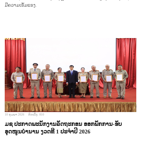
ມີຄວາມເຂັ້ມແຂງ.
10 ກຸມພາ 2026
ກົດເບິ່ງ: 810
ມຊ ປະກາດພະນັກງານລັດຖະກອນ ອອກພັກການ-ຮັບ
ອຸດໜູນບຳນານ ງວດທີ 1 ປະຈຳປີ 2026