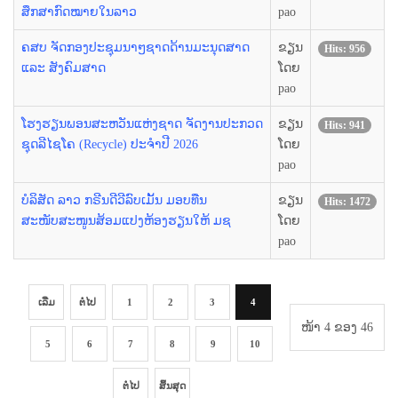
ສຶກສາກົດໝາຍໃນລາວ
pao
ຄສບ ຈັດກອງປະຊຸມນາໆຊາດດ້ານມະນຸດສາດ
ຂຽນ
Hits: 956
ແລະ ສັງຄົມສາດ
ໂດຍ
pao
ໂຮງຮຽນພອນສະຫວັນແຫ່ງຊາດ ຈັດງານປະກວດ
ຂຽນ
Hits: 941
ຊຸດລີໄຊໂຄ (Recycle) ປະຈຳປີ 2026
ໂດຍ
pao
ບໍລິສັດ ລາວ ກຣີນດີວີລົບເມັ້ນ ມອບທືນ
ຂຽນ
Hits: 1472
ສະໜັບສະໜູນສ້ອມແປງຫ້ອງຮຽນໃຫ້ ມຊ
ໂດຍ
pao
ເລີ່ມ
ຕໍ່ໄປ
1
2
3
4
ໜ້າ 4 ຂອງ 46
5
6
7
8
9
10
ຕໍ່ໄປ
ສິ້ນສຸດ