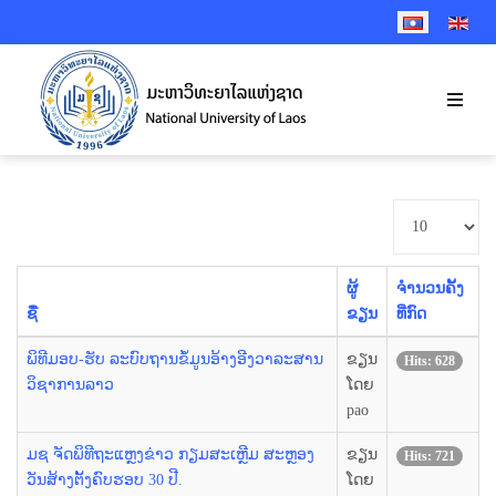
SELECT YOUR 
ສະແດງ
#
ຜູ້
ຈຳນວນຄັ້ງ
ຊື່
ຂຽນ
ທີ່ກົດ
ພິທີມອບ-ຮັບ ລະບົບຖານຂໍ້ມູນອ້າງອີງວາລະສານ
ຂຽນ
Hits: 628
ວິຊາການລາວ
ໂດຍ
pao
ມຊ ຈັດພິທີຖະແຫຼງຂ່າວ ກຽມສະເຫຼີມ ສະຫຼອງ
ຂຽນ
Hits: 721
ວັນສ້າງຕັ້ງຄົບຮອບ 30 ປີ.
ໂດຍ