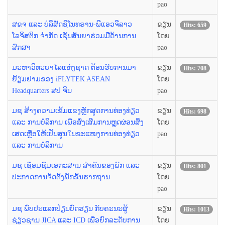
pao
ສຂຈ ແລະ ບໍລິສັດຊີໂນທຣານ-ພີແອວຈີລາວ
ຂຽນ
Hits: 659
ໂລຈິສຕິກ ຈຳກັດ ເຊັນສັນຍາຮ່ວມມືດ້ານການ
ໂດຍ
ສຶກສາ
pao
ມະຫາວິທະຍາໄລແຫ່ງຊາດ ຕ້ອນຮັບການມາ
ຂຽນ
Hits: 708
ຢ້ຽມຢາມຂອງ iFLYTEK ASEAN
ໂດຍ
Headquarters ສປ ຈີນ
pao
ມຊ ສ້າງຄວາມເຂັ້ມແຂງຫຼັກສູດການທ່ອງທ່ຽວ
ຂຽນ
Hits: 698
ແລະ ການບໍລິການ ເພື່ອສົ່ງເສີມການຫຼຸດຜ່ອນສິ່ງ
ໂດຍ
ເສດເຫຼືອໃຫ້ເປັນສູນໃນຂະແໜງການທ່ອງທ່ຽວ
pao
ແລະ ການບໍລິການ
ມຊ ເຊື່ອມຊຶມເອກະສານ ສໍາຄັນຂອງພັກ ແລະ
ຂຽນ
Hits: 801
ປະກາດການຈັດຕັ້ງພັກຂັ້ນຮາກຖານ
ໂດຍ
pao
ມຊ ພົບປະແລກປ່ຽນບົດຮຽນ ກັບຄະນະຜູ້
ຂຽນ
Hits: 1013
ຊ່ຽວຊານ JICA ແລະ ICD ເພື່ອຍົກລະດັບການ
ໂດຍ