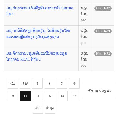
ມຊ ປະກາດການຈັດຕັ້ງຂັ້ນຄະນະບໍດີ 3 ຄະນະ
ຂຽນ
Hits: 1447
ວິຊາ
ໂດຍ
pao
ມຊ ຈັດພິທີສະຫຼຸບສົກຮຽນ, ໄຂສົກຮຽນໃໝ່
ຂຽນ
Hits: 1439
ແລະສະເຫຼີມສະຫຼອງວັນຄູແຫ່ງຊາດ
ໂດຍ
pao
ມຊ ຈັດກອງປະຊຸມເຜີຍແຜ່ຜົນກອງປະຊຸມ
ຂຽນ
Hits: 1423
ໂຄງການ REAL ຄັ້ງທີ 2
ໂດຍ
pao
ເລີ່ມ
ຕໍ່ໄປ
5
6
7
8
ໜ້າ 10 ຂອງ 46
9
10
11
12
13
14
ຕໍ່ໄປ
ສິ້ນສຸດ