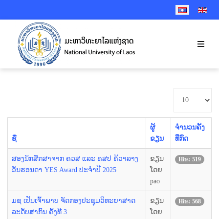
SELECT YOUR 
ສະແດງ
#
ຜູ້
ຈຳນວນຄັ້ງ
ຊື່
ຂຽນ
ທີ່ກົດ
ສອງນັກສຶກສາຈາກ ຄວສ ແລະ ຄສປ ຄ້ວາລາງ
ຂຽນ
Hits: 519
ວັນຮອນດາ YES Award ປະຈຳປີ 2025
ໂດຍ
pao
ມຊ ເປັນເຈົ້າພາບ ຈັດກອງປະຊຸມວິທະຍາສາດ
ຂຽນ
Hits: 568
ລະດັບສາກົນ ຄັ້ງທີ 3
ໂດຍ