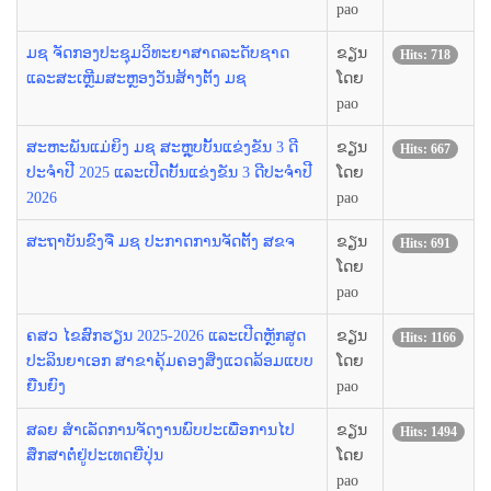
pao
ມຊ ຈັດກອງປະຊຸມວິທະຍາສາດລະດັບຊາດ
ຂຽນ
Hits: 718
ແລະສະເຫຼີມສະຫຼອງວັນສ້າງຕັ້ງ ມຊ
ໂດຍ
pao
ສະຫະພັນແມ່ຍິງ ມຊ ສະຫຼຸບບັ້ນແຂ່ງຂັນ 3 ດີ
ຂຽນ
Hits: 667
ປະຈຳປີ 2025 ແລະເປີດບັ້ນແຂ່ງຂັນ 3 ດີປະຈຳປີ
ໂດຍ
2026
pao
ສະຖາບັນຂົງຈື ມຊ ປະກາດການຈັດຕັ້ງ ສຂຈ
ຂຽນ
Hits: 691
ໂດຍ
pao
ຄສວ ໄຂສົກຮຽນ 2025-2026 ແລະເປີດຫຼັກສູດ
ຂຽນ
Hits: 1166
ປະລິນຍາເອກ ສາຂາຄຸ້ມຄອງສິ່ງແວດລ້ອມແບບ
ໂດຍ
ຍືນຍົງ
pao
ສລຍ ສຳເລັດການຈັດງານພົບປະເພື່ອການໄປ
ຂຽນ
Hits: 1494
ສຶກສາຕໍ່ຢູ່ປະເທດຍີ່ປຸ່ນ
ໂດຍ
pao