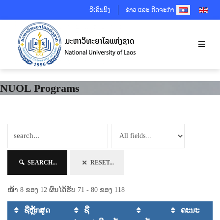
SELECT YOUR 
ອີເລີນນີ້ງ
ຂ່າວ ແລະ ກິດຈະກຳ
NUOL Programs
SEARCH...
RESET...
ໜ້າ 8 ຂອງ 12 ຜົນໄດ້ຮັບ 71 - 80 ຂອງ 118
ຊື່ຫຼັກສູດ
ຊື່
ຄະນະ