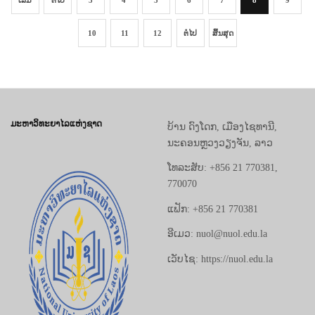
ເລີ່ມ
ຕໍ່ໄປ
3
4
5
6
7
8
9
10
11
12
ຕໍ່ໄປ
ສິ້ນສຸດ
ມະຫາວິທະຍາໄລແຫ່ງຊາດ
ບ້ານ ດົງໂດກ, ເມືອງໄຊທານີ,
ນະຄອນຫຼວງວຽງຈັນ, ລາວ
ໂທລະສັບ: +856 21 770381,
770070
ແຟັກ: +856 21 770381
ອີເມວ: nuol@nuol.edu.la
ເວັບໄຊ: https://nuol.edu.la