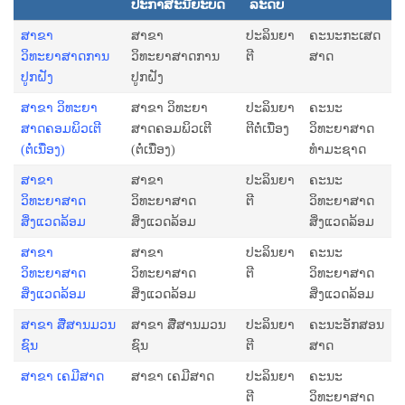
ປະກາສະນີຍະບັດ
ລະດັບ
ສາຂາ
ສາຂາ
ປະລິນຍາ
ຄະນະກະເສດ
ວິທະຍາສາດການ
ວິທະຍາສາດການ
ຕີ
ສາດ
ປູກຝັງ
ປູກຝັງ
ສາຂາ ວິທະຍາ
ສາຂາ ວິທະຍາ
ປະລິນຍາ
ຄະນະ
ສາດຄອມພິວເຕີ
ສາດຄອມພິວເຕີ
ຕີຕໍ່ເນື່ອງ
ວິທະຍາສາດ
(ຕໍ່ເນື່ອງ)
(ຕໍ່ເນື່ອງ)
ທຳມະຊາດ
ສາຂາ
ສາຂາ
ປະລິນຍາ
ຄະນະ
ວິທະຍາສາດ
ວິທະຍາສາດ
ຕີ
ວິທະຍາສາດ
ສິ່ງແວດລ້ອມ
ສິ່ງແວດລ້ອມ
ສິ່ງແວດລ້ອມ
ສາຂາ
ສາຂາ
ປະລິນຍາ
ຄະນະ
ວິທະຍາສາດ
ວິທະຍາສາດ
ຕີ
ວິທະຍາສາດ
ສິ່ງແວດລ້ອມ
ສິ່ງແວດລ້ອມ
ສິ່ງແວດລ້ອມ
ສາຂາ ສື່ສານມວນ
ສາຂາ ສື່ສານມວນ
ປະລິນຍາ
ຄະນະອັກສອນ
ຊົນ
ຊົນ
ຕີ
ສາດ
ສາຂາ ເຄມີສາດ
ສາຂາ ເຄມີສາດ
ປະລິນຍາ
ຄະນະ
ຕີ
ວິທະຍາສາດ