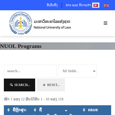
SELECT YOUR 
ອີເລີນນີ້ງ
ຂ່າວ ແລະ ກິດຈະກຳ
NUOL Programs
SEARCH...
RESET...
ໜ້າ 1 ຂອງ 12 ຜົນໄດ້ຮັບ 1 - 10 ຂອງ 118
ຊື່ຫຼັກສູດ
ຊື່
ຄະນະ