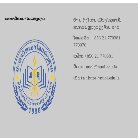
ມະຫາວິທະຍາໄລແຫ່ງຊາດ
ບ້ານ ດົງໂດກ, ເມືອງໄຊທານີ,
ນະຄອນຫຼວງວຽງຈັນ, ລາວ
ໂທລະສັບ: +856 21 770381,
770070
ແຟັກ: +856 21 770381
ອີເມວ: nuol@nuol.edu.la
ເວັບໄຊ: https://nuol.edu.la