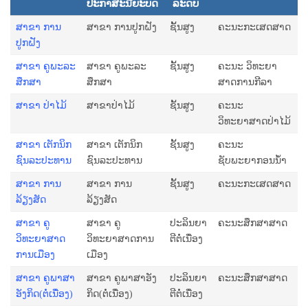
ປະກາສະນີຍະບັດ
ລະດັບ
ສາຂາ ການ
ສາຂາ ການປູກຝັງ
ຊັ້ນສູງ
ຄະນະກະເສດສາດ
ປູກຝັງ
ສາຂາ ຄູພະລະ
ສາຂາ ຄູພະລະ
ຊັ້ນສູງ
ຄະນະ ວິທະຍາ
ສຶກສາ
ສຶກສາ
ສາດການກີລາ
ສາຂາ ປ່າໄມ້
ສາຂາປ່າໄມ້
ຊັ້ນສູງ
ຄະນະ
ວິທະຍາສາດປ່າໄມ້
ສາຂາ ເຕັກນິກ
ສາຂາ ເຕັກນິກ
ຊັ້ນສູງ
ຄະນະ
ຊົນລະປະທານ
ຊົນລະປະທານ
ຊັບພະຍາກອນນໍ້າ
ສາຂາ ການ
ສາຂາ ການ
ຊັ້ນສູງ
ຄະນະກະເສດສາດ
ລ້ຽງສັດ
ລ້ຽງສັດ
ສາຂາ ຄູ
ສາຂາ ຄູ
ປະລິນຍາ
ຄະນະສຶກສາສາດ
ວິທະຍາສາດ
ວິທະຍາສາດການ
ຕີຕໍ່ເນື່ອງ
ການເມືອງ
ເມືອງ
ສາຂາ ຄູພາ​ສາ​
ສາຂາ ຄູພາ​ສາ​ອັງ​
ປະລິນຍາ
ຄະນະສຶກສາສາດ
ອັງ​ກິດ(ຕໍ່ເນື່ອງ)
ກິດ(ຕໍ່ເນື່ອງ)
ຕີຕໍ່ເນື່ອງ