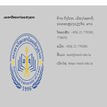
ມະຫາວິທະຍາໄລແຫ່ງຊາດ
ບ້ານ ດົງໂດກ, ເມືອງໄຊທານີ,
ນະຄອນຫຼວງວຽງຈັນ, ລາວ
ໂທລະສັບ: +856 21 770381,
770070
ແຟັກ: +856 21 770381
ອີເມວ: nuol@nuol.edu.la
ເວັບໄຊ: https://nuol.edu.la