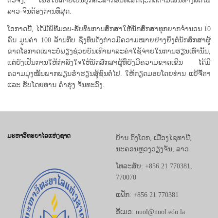
ຕົວຈິງ, ເພື່ອໃຫ້ກາຍເປັນບຸກຄະລາກອນທີ່ເສດຖະກິດຕາມເສັ້ນທາງລົດໄຟ
ລາວ-ຈີນຕ້ອງການທີ່ສຸດ.
ໂອກາດນີ້, ໄດ້ມີພິທີມອບ-ຮັບທຶນການສຶກສາໃຫ້ນັກສຶກສາທຸກຍາກຈໍານວນ 10
ຄົນ ມູນຄ່າ 100 ລ້ານກີບ ຊຶ່ງທຶນດັ່ງກ່າວມີຄວາມໝາຍຢ່າງຍິ່ງຕໍ່ນັກສຶກສາຜູ້
ຂາດໂອກາດເພາະບໍ່ພຽງຊ່ວຍບັນເທົາພາລະຄ່າໃຊ້ຈ່າຍໃນການຮຽນເທົ່ານັ້ນ,
ແຕ່ຍັງເປັນການໃຫ້ກໍາລັງໃຈໃຫ້ນັກສຶກສາຜູ້ທີ່ຍັງມີຄວາມຂາດເຂີນ ໄດ້ມີ
ຄວາມມຸ່ງໝັ້ນພາກພຽນຮໍ່າຮຽນສູ້ຊົນຕໍ່ໄປ. ໃຫ້ກຽດມອບໂດຍທ່ານ ແຢ້ຈື້ຕາ
ແລະ ຮັບໂດຍທ່ານ ຄໍາຮຸ່ງ ຈັນທະວົງ.
ມະຫາວິທະຍາໄລແຫ່ງຊາດ
ບ້ານ ດົງໂດກ, ເມືອງໄຊທານີ,
ນະຄອນຫຼວງວຽງຈັນ, ລາວ
ໂທລະສັບ: +856 21 770381,
770070
ແຟັກ: +856 21 770381
ອີເມວ: nuol@nuol.edu.la