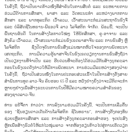
ໃນຄັ້ງນີ້, ຖືວ່າເປັນບາດກ້າວໜຶ່ງທີ່ສໍາຄັນໃນການສືບຕໍ່ ແລະ ຂະຫຍາຍການ
ຮ່ວມມືດ້ານການສຶກສາ, ພາສາ ແລະ ວັດທະນະທໍາ ລະຫວ່າງພາກການ
ສຶກສາ ແລະ ພາກທຸລະກິດ ເວົ້າລວມ, ເວົ້າສະເພາະກໍແມ່ນສະຖາບັນຂົງຈື
ແລະ ບໍລິສັດຊີໂນທຣານ-ພີແອວຈີ ລາວ ໂລຈິສຕິກ ຈຳກັດ. ພ້ອມນີ້, ຈະເປັນ
ພື້ນຖານອັນດີ ໃນການສ້າງໂອກາດໃໝ່ໆ ໃຫ້ນັກສຶກສາ, ຄູ-ອາຈານ ແລະ
ສັງຄົມ ເວົ້າລວມ, ເວົ້າສະເພາະກໍແມ່ນຂົງເຂດພາສາຈີນ ແລະ ການຂົນສົ່ງ ຫຼື
ໂລຈິສຕິກ ຊຶ່ງປັດຈຸບັນການຂົນສົ່ງແມ່ນໝາກຫົວໃຈຂອງການພັດທະນາ
ເສດຖະກິດ, ການມີຄວາມຮູ້ພາສາຈີນໃນຂົງເຂດວຽກງານການຂົນສົ່ງຖືວ່າ
ເປັນວຽກງານທີ່ຈໍາເປັນ ແລະ ຮີບດ່ວນທີ່ຈະຕ້ອງໄດ້ຮ່ວມມືກັນສ້າງບຸກຄະລາ
ກອນໃນຂົງເຂດດັ່ງກ່າວໃຫ້ມີການພັດທະນາ. ການຮ່ວມມືລະຫວ່າງສອງຝ່າຍ
ໃນຄັ້ງນີ້, ຖືວ່າເປັນສ່ວນໜຶ່ງໃນການປະກອບສ່ວນເຂົ້າໃນປີການສ້າງຕັ້ງສາຍ
ສໍາພັນການທູດ ລາວ-ຈີນ ຄົບຮອບ 65 ປີ ແລະ ຫວັງຢ່າງຍິ່ງວ່າຈະມີກິດຈະກໍາ
ຫຼາຍໆຢ່າງເພື່ອສ້າງຂະບວນການໃນປີທີ່ມີຄວາມໝາຍຄວາມສໍາຄັນຂອງ
ສອງຊາດລາວ-ຈີນ.
ທ່ານ ແຢ້ຈື້ຕາ ກ່າວວ່າ: ການລົງນາມຮ່ວມມືໃນຄັ້ງນີ້, ຈະເປັນການເລີ່ມຕົ້ນ
ຂອງ “ຊັ້ນຮຽນດາວເດັ່ນດ້ານໂລຈິສຕິກ ຊິໂນທຣານ”, ການສ້າງຕັ້ງກອງທຶນ
ຊ່ວຍເຫຼືອການສຶກສາ ແລະ ການສ້າງຄັງບຸກຄະລາກອນສຳຮອງ. ຈຸດປະສົງ
ຫຼັກເພື່ອສ້າງຂົວຕໍ່ໃຫ້ແກ່ໄວໜຸ່ມລາວ ຈາກຫ້ອງຮຽນກ້າວໄປສູ່ການເຮັດວຽກ