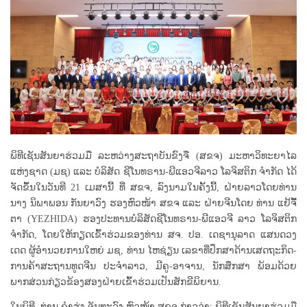
ພິທີເຊັນສັນຍາຮ່ວມມື ລະຫວ່າງສະຖາບັນຂົງຈື (ສຂຈ) ມະຫາວິທະຍາໄລ
ແຫ່ງຊາດ (ມຊ) ແລະ ບໍລິສັດ ຊີໂນທຣານ-ພີແອວຈີລາວ ໂລຈິສຕິກ ຈຳກັດ ໄດ້
ຈັດຂຶ້ນໃນວັນທີ 21 ເມສານີ້ ທີ່ ສຂຈ, ລົງນາມໃນຄັ້ງນີ້, ຝ່າຍລາວໂດຍທ່ານ
ນາງ ນິພາພອນ ກັນຍາວົງ ຮອງຫົວໜ້າ ສຂຈ ແລະ ຝ່າຍຈີນໂດຍ ທ່ານ ແຢ້ຈື້
ຕາ (YEZHIDA) ຮອງປະທານບໍລິສັດຊີໂນທຣານ-ພີແອວຈີ ລາວ ໂລຈິສຕິກ
ຈໍາກັດ, ໂດຍໃຫ້ກຽດເຂົ້າຮ່ວມຂອງທ່ານ ສຈ. ປອ. ເດຊານຸລາດ ແສນດວງ
ເດດ ຜູ້ອໍານວຍການໃຫຍ່ ມຊ, ທ່ານ ໄຫຊ່ຽນ ເລຂາທີ່ປຶກສາດ້ານເສດຖະກິດ-
ການຄ້າສະຖານທູດຈີນ ປະຈຳລາວ, ມີຄູ-ອາຈານ, ນັກສຶກສາ ພ້ອມດ້ວຍ
ພາກສ່ວນກ່ຽວຂ້ອງສອງຝ່າຍເຂົ້າຮ່ວມເປັນສັກຂີພິຍານ.
ໃນພິທີ, ທ່ານ ຄໍາຮຸ່ງ ຈັນທະວົງ ຫົວໜ້າ ສຂຈ ກ່າວວ່າ: ພິທີເຊັນສັນຍາຮ່ວມມື