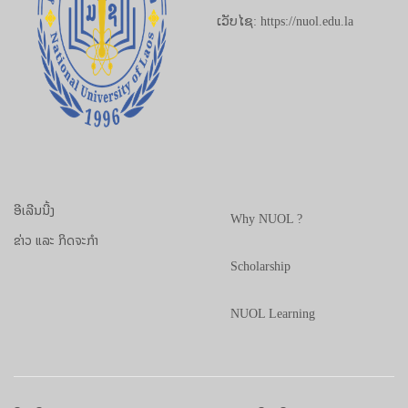
ເວັບໄຊ: https://nuol.edu.la
ອີເລີນນີ້ງ
Why NUOL ?
ຂ່າວ ແລະ ກິດຈະກຳ
Scholarship
NUOL Learning