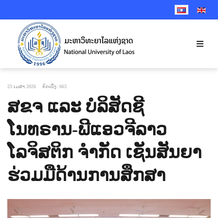
SELECT YOUR 
23 ເມສາ 2026
ກົດເບິ່ງ: 663
ສຂຈ ແລະ ບໍລິສັດຊີ
ໂນທຣານ-ພີແອວຈີລາວ
ໂລຈິສຕິກ ຈຳກັດ ເຊັນສັນຍາ
ຮ່ວມມືດ້ານການສຶກສາ