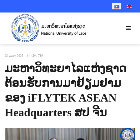
SELECT YOUR 
22 ເມສາ 2026
ກົດເບິ່ງ: 719
ມະຫາວິທະຍາໄລແຫ່ງຊາດ
ຕ້ອນຮັບການມາຢ້ຽມຢາມ
ຂອງ iFLYTEK ASEAN
Headquarters ສປ ຈີນ