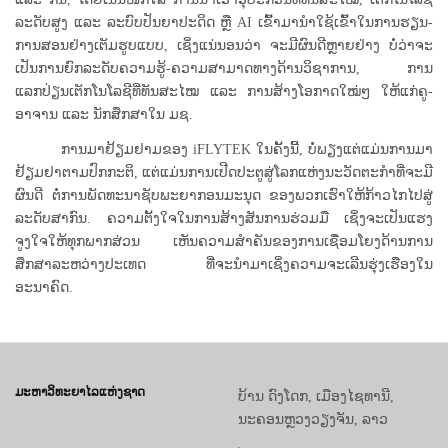
ລະດັບສູງ ແລະ ລະບົບປັນຍາປະດິດ ຫຼື AI ເຂົ້າມານຳໃຊ້ເຂົ້າໃນການຮຽນ-
ການສອນຢ່າງເຕັມຮູບແບບ, ເຊິ່ງແນ່ນອນວ່າ ຈະມີຜົນດີຫຼາຍຢ່າງ ບໍ່ວ່າຈະ
ເປັນການຍົກລະດັບຄວາມຮູ້-ຄວາມສາມາດທາງດ້ານວິຊາການ, ການ
ແລກປ່ຽນເຕັກໂນໂລຊີທີ່ທັນສະໄໝ ແລະ ການສ້າງໂອກາດໃໝ່ໆ ໃຫ້ແກ່ຄູ-
ອາຈານ ແລະ ນັກສຶກສາໃນ ມຊ.
ການມາຢ້ຽມຢາມຂອງ iFLYTEK ໃນຄັ້ງນີ້, ບໍ່ພຽງແຕ່ແມ່ນການມາ
ຢ້ຽມຢາຕາມປົກກະຕິ, ແຕ່ແມ່ນການເປີດປະຕູສູ່ໂລກແຫ່ງນະວັດຕະກໍາທີ່ຈະມີ
ຜົນດີ ຕໍ່ການພັດທະນາຊັບພະຍາກອນມະນຸດ ຂອງພວກເຮົາໃຫ້ກ້າວໄກໄປສູ່
ລະດັບສາກົນ. ຄວາມຕັ້ງໃຈໃນການສ້າງສັນການຮ່ວມມື ເຊິ່ງຈະເປັນແຮງ
ຈູງໃຈໃຫ້ທຸກພາກສ່ວນ ເຫັນຄວາມສຳຄັນຂອງການເຊື່ອມໂຍງດ້ານການ
ສຶກສາລະຫວ່າງປະເທດ ທີ່ຈະນຳມາເຊິ່ງຄວາມຈະເລີນຮຸ່ງເຮືອງໃນ
ອະນາຄົດ.
ມະຫາວິທະຍາໄລແຫ່ງຊາດ
ບ້ານ ດົງໂດກ, ເມືອງໄຊທານີ,
ນະຄອນຫຼວງວຽງຈັນ, ລາວ