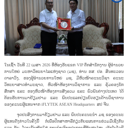
ໃນເຊົ້າ ວັນທີ 22 ເມສາ 2026 ທີ່ຫ້ອງຮັບແຂກ VIP ຕຶກສຳນັກງານ ຜູ້ອໍານວຍ
ການໃຫຍ່ ມະຫາວິທະຍາໄລແຫ່ງຊາດ (ມຊ), ທ່ານ ຮສ. ປອ. ສິນທະວອນ
ດາລາວົງ, ຮອງຜູ້ອຳນວຍການໃຫຍ່ ມຊ, ມີຫົວໜ້າຄະນະວິຊາ ຄະນະ
ວິທະຍາສາດທຳມະຊາດ, ຫົວໜ້າຫ້ອງການວິຊາການ ແລະ ຄຸ້ມຄອງນັກ
ສຶກສາ ແລະ ຮອງຫົວໜ້າຫ້ອງການສັງລວມ ແລະ ພົວພັນຕ່າງປະເທດ ໄດ້
ຕ້ອນຮັບການມາຢ້ຽມຢາມ ແລະ ພົບປະແລກປ່ຽນບົດຮຽນດ້ານວິຊາການ
ຂອງຄະນະຜູ້ແທນຈາກ iFLYTEK ASEAN Headquarters ສປ ຈີນ.
ຈຸດປະສົງການມາຢ້ຽມຢາມ ແລະ ພົບປະຄະນະນໍາ ມຊ ຂອງຄະນະ
ຜູ້ແທນດັ່ງກ່າວໃນຄັ້ງນີ້ ກໍເພື່ອປຶກສາຫາລືກ່ຽວກັບແຜນການຮ່ວມມືເຊິ່ງກັນ
ແລະ ກັນ, ໂດຍເນັ້ນໜັກໃສ່ ການນຳເອົາອຸປະກອນທີ່ທັນສະໄໝ, ເຕັກໂນໂລຊີ