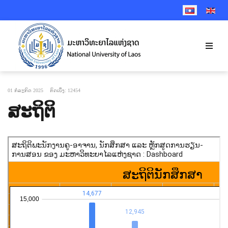
SELECT YOUR 
01 ກໍລະກົດ 2025
ກົດເບິ່ງ: 12454
ສະຖິຕິ