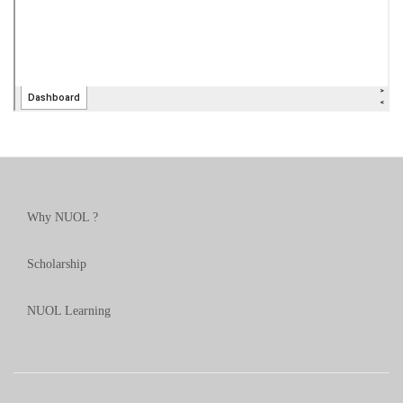
Why NUOL ?
Scholarship
NUOL Learning