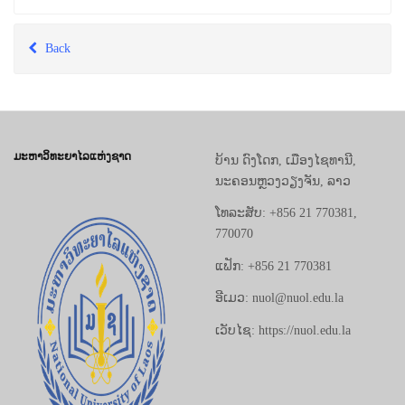
Back
ມະຫາວິທະຍາໄລແຫ່ງຊາດ
ບ້ານ ດົງໂດກ, ເມືອງໄຊທານີ,
ນະຄອນຫຼວງວຽງຈັນ, ລາວ
ໂທລະສັບ: +856 21 770381,
770070
ແຟັກ: +856 21 770381
ອີເມວ: nuol@nuol.edu.la
ເວັບໄຊ: https://nuol.edu.la