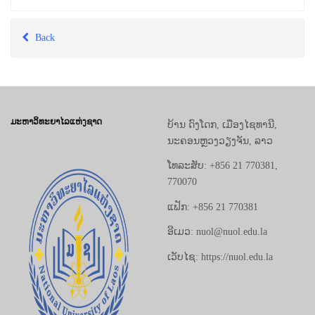
Back
ມະຫາວິທະຍາໄລແຫ່ງຊາດ
ບ້ານ ດົງໂດກ, ເມືອງໄຊທານີ,
ນະຄອນຫຼວງວຽງຈັນ, ລາວ
ໂທລະສັບ: +856 21 770381,
770070
ແຟັກ: +856 21 770381
ອີເມວ: nuol@nuol.edu.la
ເວັບໄຊ: https://nuol.edu.la