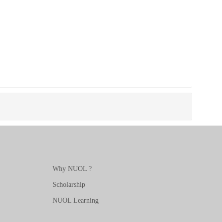
Why NUOL ?
Scholarship
NUOL Learning