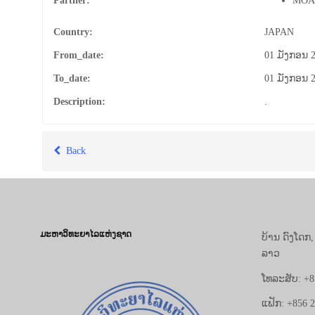
Partner:
MO
Country:
JAPAN
From_date:
01 ມັງກອນ 
To_date:
01 ມັງກອນ 
Description:
.
Back
ມະຫາວິທະຍາໄລແຫ່ງຊາດ
ບ້ານ ດົງໂດກ
ລາວ
ໂທລະສັບ: +8
ແຟັກ: +856 