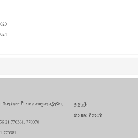
A
2020
2024
ອີເລີນນີ້ງ
, ເມືອງໄຊທານີ, ນະຄອນຫຼວງວຽງຈັນ,
ຂ່າວ ແລະ ກິດຈະກຳ
56 21 770381, 770070
21 770381