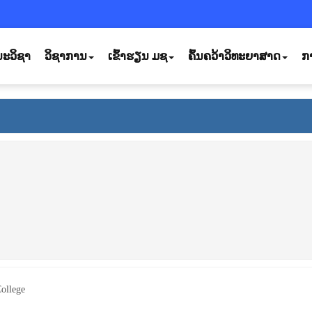
ະວິຊາ
ວິຊາການ
ເຂົ້າຮຽນ ມຊ
ຄົ້ນຄວ້າວິທະຍາສາດ
ກ
ollege