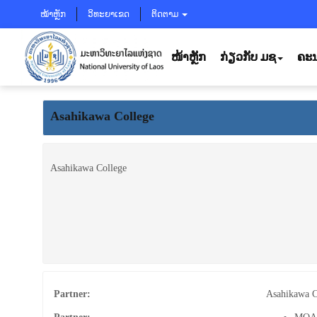
ໝ້າຫຼັກ
ວິທະຍາເຂດ
ຕິດຕາມ
ໜ້າຫຼັກ
ກ່ຽວກັບ ມຊ
ຄະນ
Asahikawa College
Asahikawa College
Partner:
Asahikawa C