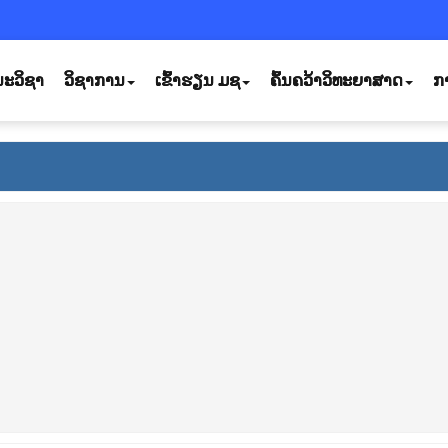
ະວິຊາ
ວິຊາການ
ເຂົ້າຮຽນ ມຊ
ຄົ້ນຄວ້າວິທະຍາສາດ
ກ