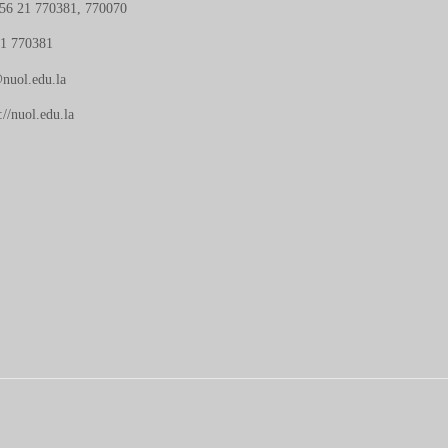
56 21 770381, 770070
21 770381
nuol.edu.la
://nuol.edu.la