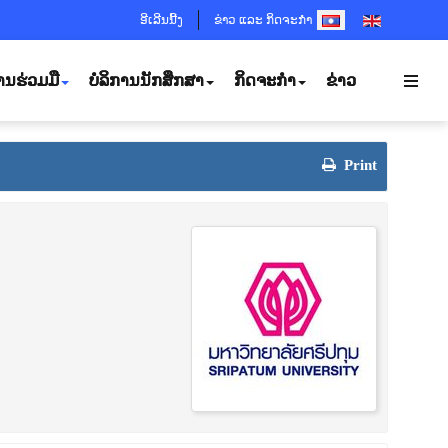
SELECT YOUR LANGUA
ອີເລີນນີ້ງ
ຂ່າວ ແລະ ກິດຈະກຳ
ານຮ່ວມມື
ບໍລິການນັກສຶກສາ
ກິດຈະກຳ
ຂ່າວ
Print