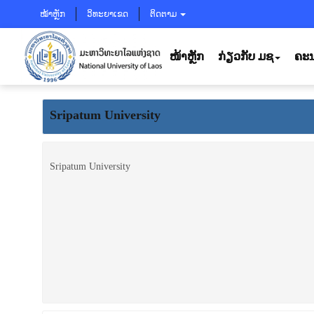
ໝ້າຫຼັກ
ວິທະຍາເຂດ
ຕິດຕາມ
ໜ້າຫຼັກ
ກ່ຽວກັບ ມຊ
ຄະນ
Sripatum University
Sripatum University