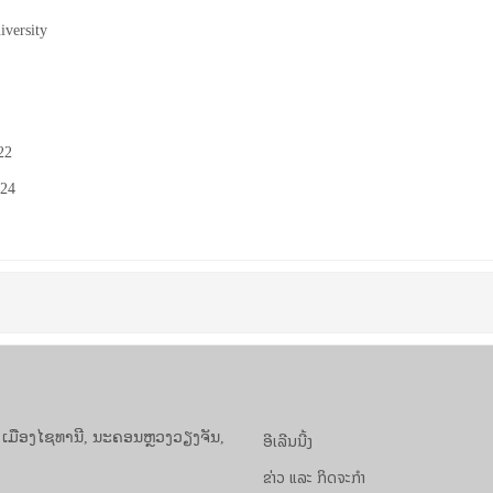
iversity
A
22
024
ອີເລີນນີ້ງ
, ເມືອງໄຊທານີ, ນະຄອນຫຼວງວຽງຈັນ,
ຂ່າວ ແລະ ກິດຈະກຳ