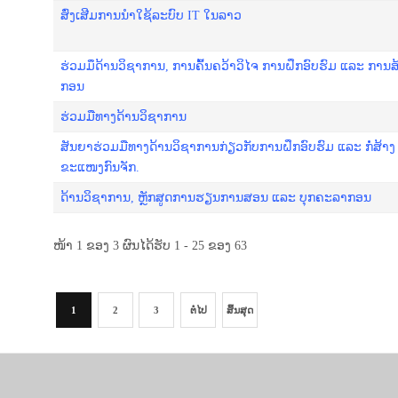
ສົ່ງເສີມການນຳໃຊ້ລະບົບ IT ໃນລາວ
ຮ່ວມມຶດ້ານວິຊາການ, ການຄົ້ນຄວ້າວິໄຈ ການຝຶກອົບຮົມ ແລະ ການ
ກອນ
ຮ່ວມມືທາງດ້ານວິຊາການ
ສັນຍາຮ່ວມມືທາງດ້ານວິຊາການກ່ຽວກັບການຝຶກອົບຮົມ ແລະ ກໍ່ສ້າງ
ຂະແໜງກົນຈັກ.
ດ້ານວິຊາການ, ຫຼັກສູດການຮຽນການສອນ ແລະ ບຸກຄະລາກອນ
ໜ້າ 1 ຂອງ 3 ຜົນໄດ້ຮັບ 1 - 25 ຂອງ 63
1
2
3
ຕໍ່ໄປ
ສິ້ນສຸດ