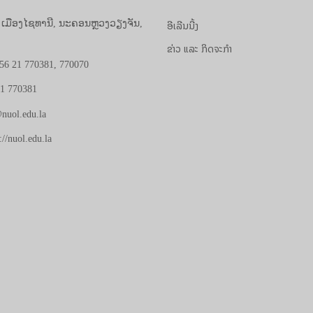
ອີເລີນນີ້ງ
, ເມືອງໄຊທານີ, ນະຄອນຫຼວງວຽງຈັນ,
ຂ່າວ ແລະ ກິດຈະກຳ
56 21 770381, 770070
21 770381
nuol.edu.la
://nuol.edu.la