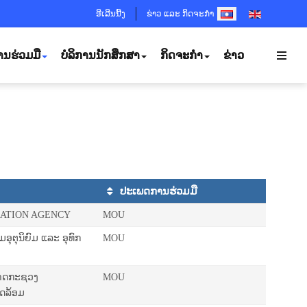
SELECT YOUR LANGUA
ອີເລີນນີ້ງ
ຂ່າວ ແລະ ກິດຈະກຳ
ານຮ່ວມມື
ບໍລິການນັກສຶກສາ
ກິດຈະກຳ
ຂ່າວ
ປະເພດການຮ່ວມມື
RATION AGENCY
MOU
ຕຸນິຍົມ ແລະ ອຸທົກ
MOU
ກາດກະຊວງ
MOU
ດລ້ອມ