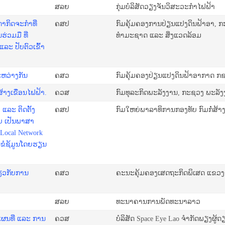
ສລຍ
ກຸ່ມບໍລິສັດວຽງຈັນວິສະວະກຳໄຟຟ້າ
ດາກິດຈະກຳທີ່
ຄສປ
ກົມຄຸ້ມຄອງການປ່ຽນແປງດິນຟ້າອາ,
່ວມມື ທີ່
ທຳມະຊາດ ແລະ ສິ່ງແວດລ້ອມ
ລະ ປັບຕົວເຂົ້າ
ຫວ່າງກັນ
ຄສວ
ກົມຄຸ້ມຄອງປ່ຽນແປງດິນຟ້າອາກາດ ກ
າງເຂື່ອນໄຟຟ້າ.
ຄວສ
ກົມທຸລະກິດພະລັງງານ, ກະຊວງ ພະລັງງ
ລະ ຕິດຕັ້ງ
ຄສປ
ກົມໃຫຍ່ພາລາທິການກອງທັບ ກົມກໍ່ສ້າງ
ັບ ເປັນພາສາ
 Local Network
ນຂໍຊ້ມູນໂດຍຮຽນ
່ຽວກັບການ
ຄສວ
ຄະນະຄຸ້ມຄອງເສດຖະກິດພິເສດ ແຂວງ
ສລຍ
ທະນາຄານການພັດທະນາລາວ
ຜນທີ່ ແລະ ການ
ຄວສ
ບໍລິສັດ Space Eye Lao ຈຳກັດພຽງຜູ້ດ