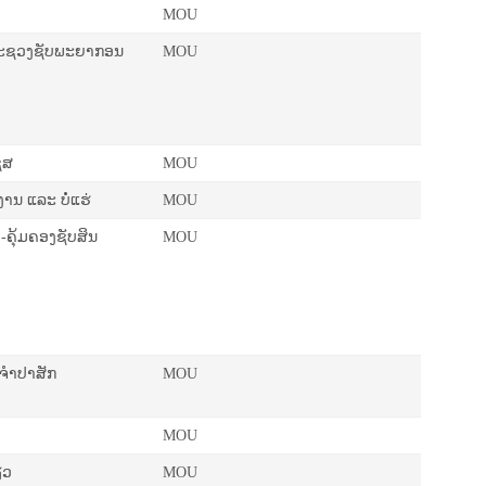
MOU
 ກະຊວງຊັບພະຍາກອນ
MOU
ຊສ
MOU
ານ ແລະ ບໍ່ແຮ່
MOU
-ຄຸ້ມຄອງຊັບສິນ
MOU
ຈຳປາສັກ
MOU
MOU
ຽວ
MOU