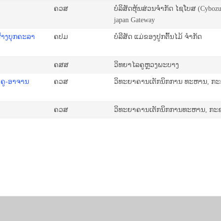
ຄວສ
ບໍລິສັດຫຸ້ນສ່ວນຈຳກັດ ໄຊໂບສ (Cybozu
japan Gateway
ສ້າງບຸກຄະລາ
ຄປມ
ບໍລີສັດ ແມ່ຂອງປູກຕົ້ນໄມ້ ຈໍາກັດ
ຄສສ
ວິທຍາໄລຄູຫຼວງພະບາງ
 ຄູ-ອາຈານ
ຄວສ
ວິທະຍາຄານເຕັກນິກການ ທະຫານ, ກະ
ຄວສ
ວິທະຍາຄານເຕັກນິກການທະຫານ, ກະຊ