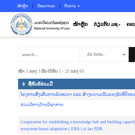
ໝ້າຫຼັກ
ວິທະຍາເຂດ
ຕິດຕາມ
ໜ້າຫຼັກ
ກ່ຽວກັບ ມຊ
ຄະນ
ໜ້າ 1 ຂອງ 3 ຜົນໄດ້ຮັບ 1 - 25 ຂອງ 63
ຊື່ຫົວຂໍ້ຮ່ວມມື
ໂຄງການສົ່ງເສີມການພັດທະນາ ແລະ ສ້າງຄວາມເຂັ້ມແຂງລັດທີ່ປົກ
ຮ່ວມມືທາງດ້ານວິຊາການ
Cooperation for establishing a knowledge hub and building capaci
ecosystem-based adaptation ( EBA ) in lao PDR