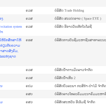
ຄວສ
ບໍລິສັດ Trade Holding
ອງ.
ຄວສ
ບໍລິສັດ ສະເປດອາຍ ( Space EYE )
itation system
ຄວສ
ບໍລິສັດ ອີອາດວັນເທັກໂນໂລຊີ
ກຳ
ໃຫ້ນັກສຶກສາໃຫ້
ຄອສ
ບໍລິສັດການບັນຊີມະຫາຊົນສາທາລະນະລັ
າມກ່ຽວກັບຄວາມ
າສາດສັງຄົມ,
ໄລແຫ່ງຊາດ
ຄວສ
ບໍລິສັດນໍ້າຕານມິດລາວຈຳກັດ
ຄວສ
ບໍລິສັດນໍ້າເທີນ 2
ອນ
ຄປມ
ບໍລິສັດບົວລະພາ ກະສິກຳ-ປ່າໄມ້ ຈໍາກັ
ຄສບ
ບໍລິສັດລາວໂທລະຄົມມະນາຄົມມະຫາຊ
ອມ
ຄສວ
ບໍລິສັດສະຫວັນ ອີເອັມຊີ ຈໍາກັດ