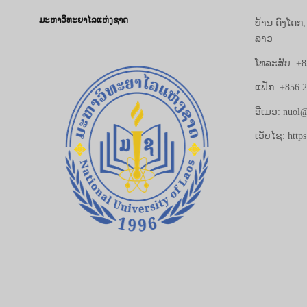
ມະຫາວິທະຍາໄລແຫ່ງຊາດ
ບ້ານ ດົງໂດກ
ລາວ
ໂທລະສັບ: +8
ແຟັກ: +856 
ອີເມວ: nuol@
ເວັບໄຊ: https