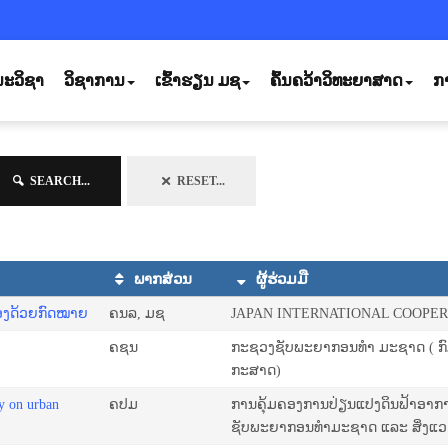
ະວິຊາ
ວິຊາການ
ເຂົ້າຮຽນ ມຊ
ຄົ້ນຄວ້າວິທະຍາສາດ
ກ
SEARCH...
RESET...
ພາກສ່ວນ
ຜູ້ຮ່ວມມື
ຄອງດ້ວຍກົດໝາຍ
ຄນລ, ມຊ
JAPAN INTERNATIONAL COOPE
ຄຊນ
ກະຊວງຊັບພະຍາກອນທຳ ມະຊາດ ( ກົມອຸ
ກະສາດ)
ty on urban
ຄປມ
ການຄຸ້ມຄອງການປ່ຽນແປງດິນຟ້າອາ
ຊັບພະຍາກອນທຳມະຊາດ ແລະ ສິ່ງແວ