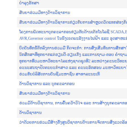
ບໍາລຸງຮັກສາ
ສັນຍາຮ່ວມມືທາງດ້ານວິຊາການ
ສັນຍາຮ່ວມມືທາງດ້ານວິຊາການກ່ຽວກັບການສຳຫຼວດວັດແທກສ່ອງກ້
ໂຄງການພັດທະນາບຸກຄະລາກອນກ່ຽວກັບດ້ານເຕັກໂນໂລຊີ SCADA,Evc
AVR,Governor control ໃນຂົງເຂດພະລັງງານໄຟຟ້າ ແລະ ອຸດສາຫະ
ບົດບັນທຶກຂໍ້ຕົກລົງການຮ່ວມມື ກິດຈະກຳ: ການສົ່ງເສີມທຶນການສຶກສາ
ນັກສຶກສາທີ່ທຸກຍາກແຕ່ຮຽນດີ-ຮຽນເກັ່ງ ແລະການຖາມ-ຕອບ ຄໍາຖ
ທຸກຍາກທົ່ວມະຫາວິທະຍາໄລແຫ່ງຊາດຊຸດທີ2 ລະຫວ່າງຄະນະວິທະຍ
ຄະນະສະຖາປັດຕະຍະກຳສາດ ແລະ ຄະນະອັກສອນ ມະຫາວິທະຍາ
ຮ່ວມກັບບໍລິສັດການບັນຊີມະຫາຊົນ ສາທາລະນະເກົ
ດ້ານວິຊາການ ແລະ ບຸກຄະລາກອນ
ສັນຍາຮ່ວມມືທາງດ້ານວິຊາການ
ຮ່ວມມຶດ້ານວິຊາການ, ການຄົ້ນຄວ້າວິໄຈ ແລະ ການສ້າງບຸກຄະລາກ
ດ້ານວິຊາການ
ວ່າດ້ວຍການຮ່ວມມືສ້າງຕັ້ງສູນວິຊາການດ້ານການຈັດການສິ່ງແວດລ້