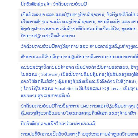
ບົດບັນທຶກຊ່ວຍຈໍາ ວ່າດ້ວຍການຮ່ວມມື
ເພື່ອພັດທະນາ ແລະ ແລກປ່ຽນທາງດ້ານວິຊາການ, ຈັດຕັ້ງປະຕິບັດບັນ
ເປັນການສ້າງຄວາມເຂັ້ມແຂງດ້ານວິຊາການ, ຫານຄົ້ນຄວ້າ ແລະ ການຮ
ທັງສອງຝ່າຍຈະສາມາດຈັດຕັ້ງປະຕິບັດຮ່ວມກັນເພື່ອແກ້ໄຂ, ຫຼຸດຜ່ອນ ແ
ກັບການປ່ຽນແປງດິນຟ້າອາກາດ.
ວ່າດ້ວຍການຮ່ວມມືທາງວິຊາການ ແລະ ການແລກປ່ຽນຂໍ້ມູນຕ່າງໆລະ
ສັນຍາຮ່ວມມືດ້ານວິຊາການກ່ຽວກັບການຕິດຕາມການກວດກາການກໍ່່ສ້
ຄະນະສະຖາປັດຕະຍະກຳສາດ ເປັນຝ່າຍດຳເນີນການອອກແບບ, ສ້າງ ແ
ໂປຣແກມ ( Software ) ເພື່ອເປັນຖານຂໍ້ມູນຄຸ້ມຄອງຊັບສິນຂອງກອງທ
ລາວໃຫ້ແກ່ກົມກໍ່ສ້າງ-ຄຸ້ມຄອງຊັບສິນເປັນລະບົເຄືອຂ່າຍໃນອົງກອນ (
) ໂດຍໃຊ້ໂປຣແກມ Visual Studio ກັບໂປຣແກມ SQL server ເປັນຖາ
ແບບຕາມຮູບແບບການເກັບຂໍ
ວ່າດ້ວຍການຮ່ວມມືດ້ານວິຊາການ ແລະ ການແລກປ່ຽນຂໍ້ມູນຕ່າງໆກ
ຄຸ້ມຄອງສິ່ງແວດລ້ອມພາຍໃນເຂດເສດຖະກິດພິເສດ ແຂວງຈຳປາສັກ
ບົດບັນທຶກຄວາມເຂົ້າໃຈວ່າດ້ວຍການຮ່ວມມື
ການປະຕິບັດການເຝິກອົບຮົມທາງດ້ານອຸປະກອການສຳຫຼວດວັດແທກແ