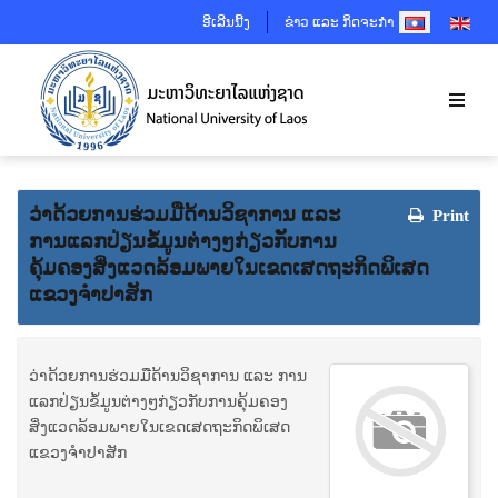
SELECT YOUR 
ອີເລີນນີ້ງ
ຂ່າວ ແລະ ກິດຈະກຳ
ວ່າດ້ວຍການຮ່ວມມືດ້ານວິຊາການ ແລະ
Print
ການແລກປ່ຽນຂໍ້ມູນຕ່າງໆກ່ຽວກັບການ
ຄຸ້ມຄອງສິ່ງແວດລ້ອມພາຍໃນເຂດເສດຖະກິດພິເສດ
ແຂວງຈຳປາສັກ
ວ່າດ້ວຍການຮ່ວມມືດ້ານວິຊາການ ແລະ ການ
ແລກປ່ຽນຂໍ້ມູນຕ່າງໆກ່ຽວກັບການຄຸ້ມຄອງ
ສິ່ງແວດລ້ອມພາຍໃນເຂດເສດຖະກິດພິເສດ
ແຂວງຈຳປາສັກ