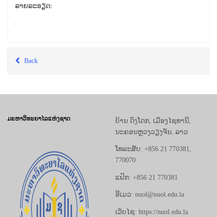
ລາຍລະອຽດ:
.
Back
ມະຫາວິທະຍາໄລແຫ່ງຊາດ
ບ້ານ ດົງໂດກ, ເມືອງໄຊທານີ,
ນະຄອນຫຼວງວຽງຈັນ, ລາວ
ໂທລະສັບ: +856 21 770381,
770070
ແຟັກ: +856 21 770381
ອີເມວ: nuol@nuol.edu.la
ເວັບໄຊ: https://nuol.edu.la