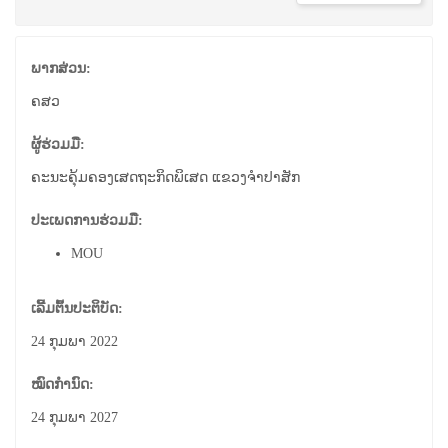
ພາກສ່ວນ:
ຄສວ
ຜູ້ຮ່ວມມື:
ຄະນະຄຸ້ມຄອງເສດຖະກິດພິເສດ ແຂວງຈຳປາສັກ
ປະເພດການຮ່ວມມື:
MOU
ເລີ້ມຕົ້ນປະຕິບັດ:
24 ກຸມພາ 2022
ໝົດກຳນົດ:
24 ກຸມພາ 2027