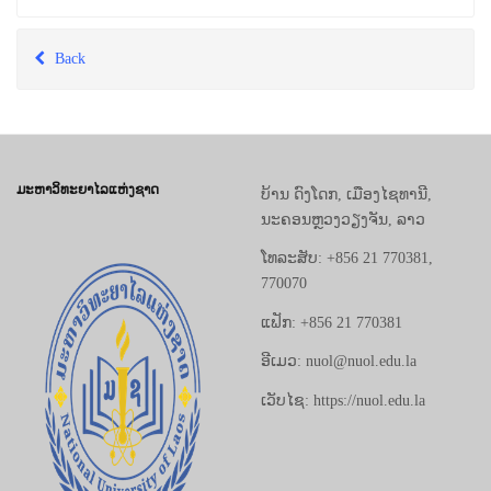
Back
ມະຫາວິທະຍາໄລແຫ່ງຊາດ
ບ້ານ ດົງໂດກ, ເມືອງໄຊທານີ,
ນະຄອນຫຼວງວຽງຈັນ, ລາວ
ໂທລະສັບ: +856 21 770381,
770070
ແຟັກ: +856 21 770381
ອີເມວ: nuol@nuol.edu.la
ເວັບໄຊ: https://nuol.edu.la