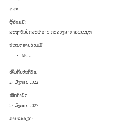
ຄສວ
ຜູ້ຮ່ວມມື:
ສະຖາບັນປັດສະເຕີລາວ ກະຊວງສາທາລະນະສູກ
ປະເພດການຮ່ວມມື:
MOU
ເລີ້ມຕົ້ນປະຕິບັດ:
24 ມັງກອນ 2022
ໝົດກຳນົດ:
24 ມັງກອນ 2027
ລາຍລະອຽດ:
.