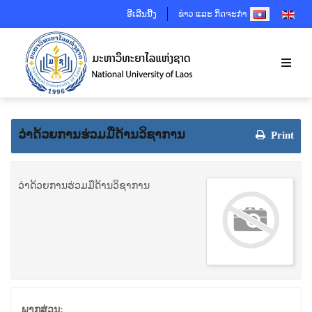
SELECT YOUR 
ອີເລີນນີ້ງ
ຂ່າວ ແລະ ກິດຈະກຳ
ວ່າດ້ວຍການຮ່ວມມືດ້ານວິຊາການ
Print
ວ່າດ້ວຍການຮ່ວມມືດ້ານວິຊາການ
ພາກສ່ວນ: