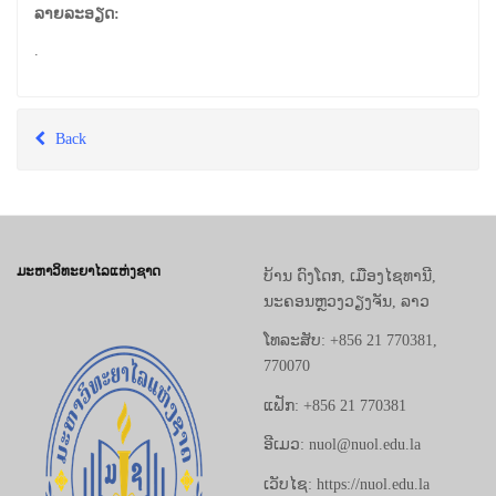
ລາຍລະອຽດ:
.
Back
ມະຫາວິທະຍາໄລແຫ່ງຊາດ
ບ້ານ ດົງໂດກ, ເມືອງໄຊທານີ,
ນະຄອນຫຼວງວຽງຈັນ, ລາວ
ໂທລະສັບ: +856 21 770381,
770070
ແຟັກ: +856 21 770381
ອີເມວ: nuol@nuol.edu.la
ເວັບໄຊ: https://nuol.edu.la