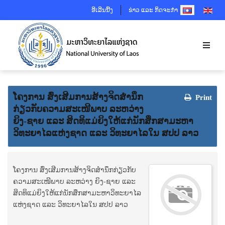
SELECT YOUR 
ອີເລີນນີ້ງ
ຂ່າວ ແລະ ກິດຈະກຳ
ໂຄງການ ສົ່ງເສີມການສ້າງຈິດສໍານຶກ
Print
ກ່ຽວກັບຄວາມສະເໜີພາບ ລະຫວ່າງ
ຍິງ-ຊາຍ ແລະ ສິດທິແມ່ຍິງໃຫ້ແກ່ນັກສຶກສາມະຫາ
ວິທະຍາໄລແຫ່ງຊາດ ແລະ ວິທະຍາໄລໃນ ສປປ ລາວ
ໂຄງການ ສົ່ງເສີມການສ້າງຈິດສໍານຶກກ່ຽວກັບ
ຄວາມສະເໜີພາບ ລະຫວ່າງ ຍິງ-ຊາຍ ແລະ
ສິດທິແມ່ຍິງໃຫ້ແກ່ນັກສຶກສາມະຫາວິທະຍາໄລ
ແຫ່ງຊາດ ແລະ ວິທະຍາໄລໃນ ສປປ ລາວ