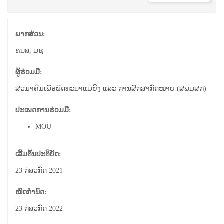
ພາກສ່ວນ:
ຄນລ, ມຊ
ຜູ້ຮ່ວມມື:
ສະມາຄົມເພື່ອພັດທະນາແມ່ຍິງ ແລະ ການສຶກສາກົດໝາຍ (ສພມສກ)
ປະເພດການຮ່ວມມື:
MOU
ເລີ້ມຕົ້ນປະຕິບັດ:
23 ກໍລະກົດ 2021
ໝົດກຳນົດ:
23 ກໍລະກົດ 2022