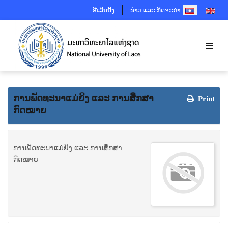
SELECT YOUR 
ອີເລີນນີ້ງ
ຂ່າວ ແລະ ກິດຈະກຳ
ການພັດທະນາແມ່ຍິງ ແລະ ການສຶກສາ
Print
ກົດໝາຍ
ການພັດທະນາແມ່ຍິງ ແລະ ການສຶກສາ
ກົດໝາຍ