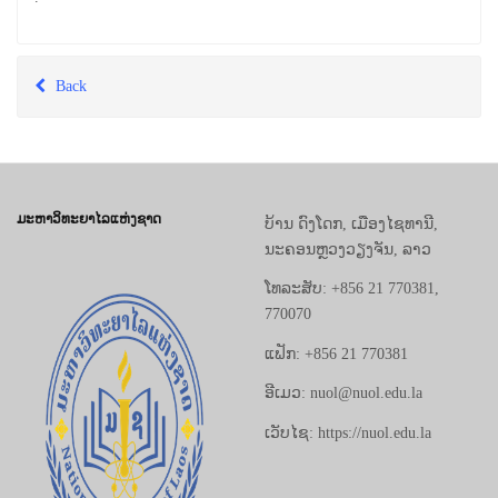
Back
ມະຫາວິທະຍາໄລແຫ່ງຊາດ
ບ້ານ ດົງໂດກ, ເມືອງໄຊທານີ,
ນະຄອນຫຼວງວຽງຈັນ, ລາວ
ໂທລະສັບ: +856 21 770381,
770070
ແຟັກ: +856 21 770381
ອີເມວ: nuol@nuol.edu.la
ເວັບໄຊ: https://nuol.edu.la