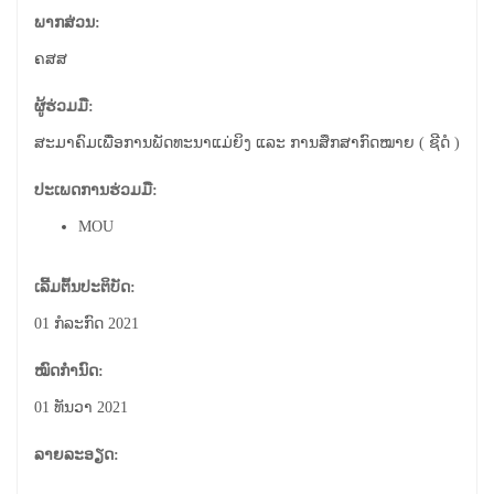
ພາກສ່ວນ:
ຄສສ
ຜູ້ຮ່ວມມື:
ສະມາຄົມເພື່ອການພັດທະນາແມ່ຍິງ ແລະ ການສຶກສາກົດໝາຍ ( ຊີດໍ )
ປະເພດການຮ່ວມມື:
MOU
ເລີ້ມຕົ້ນປະຕິບັດ:
01 ກໍລະກົດ 2021
ໝົດກຳນົດ:
01 ທັນວາ 2021
ລາຍລະອຽດ:
.