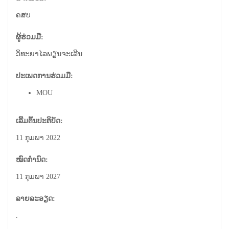
ຄສບ
ຜູ້ຮ່ວມມື:
ວິທະຍາໄລພຽນຈະເລີນ
ປະເພດການຮ່ວມມື:
MOU
ເລີ້ມຕົ້ນປະຕິບັດ:
11 ກຸມພາ 2022
ໝົດກຳນົດ:
11 ກຸມພາ 2027
ລາຍລະອຽດ:
.