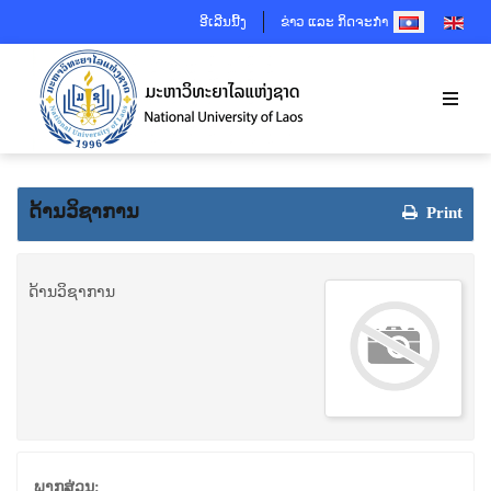
SELECT YOUR 
ອີເລີນນີ້ງ
ຂ່າວ ແລະ ກິດຈະກຳ
ດ້ານວິຊາການ
Print
ດ້ານວິຊາການ
ພາກສ່ວນ: