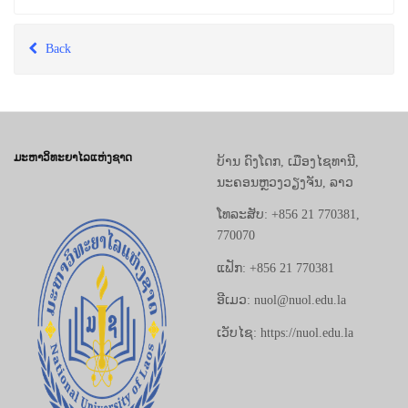
Back
ມະຫາວິທະຍາໄລແຫ່ງຊາດ
ບ້ານ ດົງໂດກ, ເມືອງໄຊທານີ,
ນະຄອນຫຼວງວຽງຈັນ, ລາວ
ໂທລະສັບ: +856 21 770381,
770070
ແຟັກ: +856 21 770381
ອີເມວ: nuol@nuol.edu.la
ເວັບໄຊ: https://nuol.edu.la