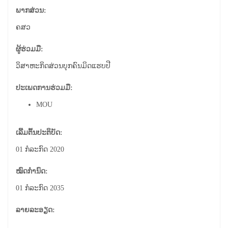
ພາກສ່ວນ:
ຄສວ
ຜູ້ຮ່ວມມື:
ວິສາຫະກິດສ່ວນບຸກຄົນມິດແຮບປີ
ປະເພດການຮ່ວມມື:
MOU
ເລີ້ມຕົ້ນປະຕິບັດ:
01 ກໍລະກົດ 2020
ໝົດກຳນົດ:
01 ກໍລະກົດ 2035
ລາຍລະອຽດ:
.