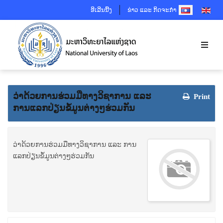
SELECT YOUR 
ອີເລີນນີ້ງ
ຂ່າວ ແລະ ກິດຈະກຳ
ວ່າດ້ວຍການຮ່ວມມືທາງວິຊາການ ແລະ
Print
ການແລກປ່ຽນຂໍ້ມູນຕ່າງໆຮ່ວມກັນ
ວ່າດ້ວຍການຮ່ວມມືທາງວິຊາການ ແລະ ການ
ແລກປ່ຽນຂໍ້ມູນຕ່າງໆຮ່ວມກັນ