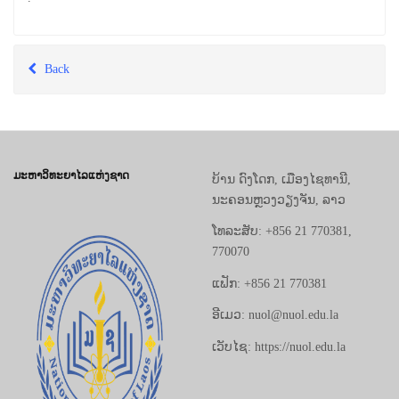
Back
ມະຫາວິທະຍາໄລແຫ່ງຊາດ
ບ້ານ ດົງໂດກ, ເມືອງໄຊທານີ,
ນະຄອນຫຼວງວຽງຈັນ, ລາວ
ໂທລະສັບ: +856 21 770381,
770070
ແຟັກ: +856 21 770381
ອີເມວ: nuol@nuol.edu.la
ເວັບໄຊ: https://nuol.edu.la