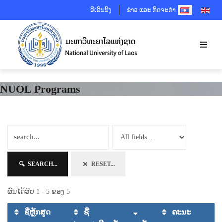
SELECT YOUR 
ອີເລີນນີ້ງ
ຂ່າວ ແລະ ກິດຈະກຳ
NUOL Programs
SEARCH...
RESET...
ຜົນໄດ້ຮັບ 1 - 5 ຂອງ 5
ຊື່ຫຼັກສູດ
ຊື່
ຄະນະ