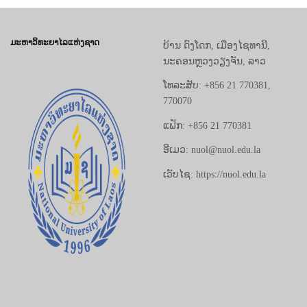
ມະຫາວິທະຍາໄລແຫ່ງຊາດ
ບ້ານ ດົງໂດກ, ເມືອງໄຊທານີ,
ນະຄອນຫຼວງວຽງຈັນ, ລາວ
ໂທລະສັບ: +856 21 770381,
770070
ແຟັກ: +856 21 770381
ອີເມວ: nuol@nuol.edu.la
ເວັບໄຊ: https://nuol.edu.la