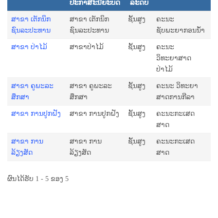
ປະກາສະນີຍະບັດ
ລະດັບ
ສາຂາ ເຕັກນິກ
ສາຂາ ເຕັກນິກ
ຊັ້ນສູງ
ຄະນະ
ຊົນລະປະທານ
ຊົນລະປະທານ
ຊັບພະຍາກອນນໍ້າ
ສາຂາ ປ່າໄມ້
ສາຂາປ່າໄມ້
ຊັ້ນສູງ
ຄະນະ
ວິທະຍາສາດ
ປ່າໄມ້
ສາຂາ ຄູພະລະ
ສາຂາ ຄູພະລະ
ຊັ້ນສູງ
ຄະນະ ວິທະຍາ
ສຶກສາ
ສຶກສາ
ສາດການກີລາ
ສາຂາ ການປູກຝັງ
ສາຂາ ການປູກຝັງ
ຊັ້ນສູງ
ຄະນະກະເສດ
ສາດ
ສາຂາ ການ
ສາຂາ ການ
ຊັ້ນສູງ
ຄະນະກະເສດ
ລ້ຽງສັດ
ລ້ຽງສັດ
ສາດ
ຜົນໄດ້ຮັບ 1 - 5 ຂອງ 5