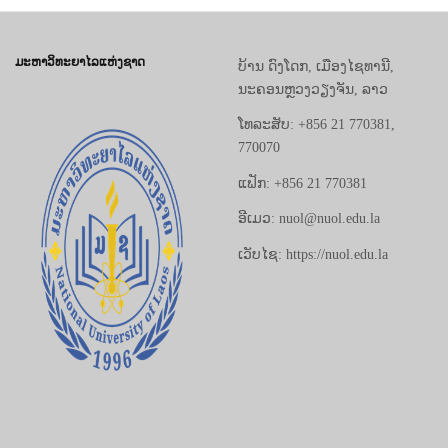
ມະຫາວິທະຍາໄລແຫ່ງຊາດ
ບ້ານ ດົງໂດກ, ເມືອງໄຊທານີ,
ນະຄອນຫຼວງວຽງຈັນ, ລາວ
ໂທລະສັບ: +856 21 770381,
770070
ແຟັກ: +856 21 770381
ອີເມວ: nuol@nuol.edu.la
ເວັບໄຊ: https://nuol.edu.la