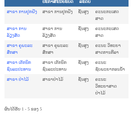
ປະກາສະນີຍະບັດ
ລະດັບ
ສາຂາ ການປູກຝັງ
ສາຂາ ການປູກຝັງ
ຊັ້ນສູງ
ຄະນະກະເສດ
ສາດ
ສາຂາ ການ
ສາຂາ ການ
ຊັ້ນສູງ
ຄະນະກະເສດ
ລ້ຽງສັດ
ລ້ຽງສັດ
ສາດ
ສາຂາ ຄູພະລະ
ສາຂາ ຄູພະລະ
ຊັ້ນສູງ
ຄະນະ ວິທະຍາ
ສຶກສາ
ສຶກສາ
ສາດການກີລາ
ສາຂາ ເຕັກນິກ
ສາຂາ ເຕັກນິກ
ຊັ້ນສູງ
ຄະນະ
ຊົນລະປະທານ
ຊົນລະປະທານ
ຊັບພະຍາກອນນໍ້າ
ສາຂາ ປ່າໄມ້
ສາຂາປ່າໄມ້
ຊັ້ນສູງ
ຄະນະ
ວິທະຍາສາດ
ປ່າໄມ້
ຜົນໄດ້ຮັບ 1 - 5 ຂອງ 5