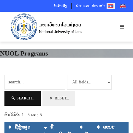
SELECT YOUR 
ອີເລີນນີ້ງ
ຂ່າວ ແລະ ກິດຈະກຳ
NUOL Programs
SEARCH...
RESET...
ຜົນໄດ້ຮັບ 1 - 5 ຂອງ 5
ຊື່ຫຼັກສູດ
ຊື່
ຄະນະ