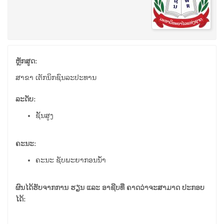
ຫຼັກສູດ:
ສາຂາ ເຕັກນິກຊົນລະປະທານ
ລະດັບ:
ຊັ້ນສູງ
ຄະນະ:
ຄະນະ ຊັບພະຍາກອນນໍ້າ
ຜົນໄດ້ຮັບຈາກການ ຮຽນ ແລະ ອາຊີບທີ່ ຄາດວ່າຈະສາມາດ ປະກອບ
ໄດ້: