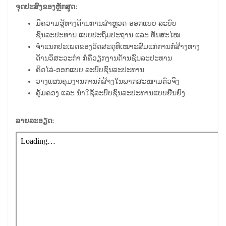
ຈຸດປະສົງຂອງຫຼັກສູດ:
ມີຄວາມຮູ້ທາງດ້ານການສໍາຫຼວດ-ອອກແບບ ລະບົບ
ຊົນລະປະທານ ແບບປະຖົມປະຖານ ແລະ ທັນສະໄໝ
ຈໍາແນກປະເພດຂອງວັດສະດຸທີເໝາະສົມແກ່ການກໍ່ສ້າງທາງ
ດ້ານວິສະວະກໍາ ກໍຄືວຽກງານດ້ານຊົນລະປະທານ
ຄິດໄລ່-ອອກແບບ ລະບົບຊົນລະປະທານ
ວາງແຜນຄຸມງານການກໍ່ສ້າງໃນພາກສະໜາມຕົວຈິງ
ຄຸ້ມຄອງ ແລະ ນໍາໃຊ້ລະບົບຊົນລະປະທານແບບຍືນຍົງ
ລາຍລະອຽດ: