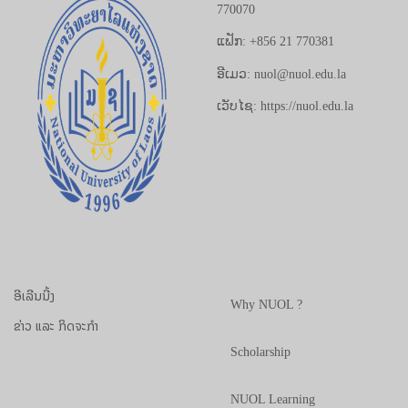
770070
ແຟັກ: +856 21 770381
ອີເມວ: nuol@nuol.edu.la
ເວັບໄຊ: https://nuol.edu.la
ອີເລີນນີ້ງ
Why NUOL ?
ຂ່າວ ແລະ ກິດຈະກຳ
Scholarship
NUOL Learning