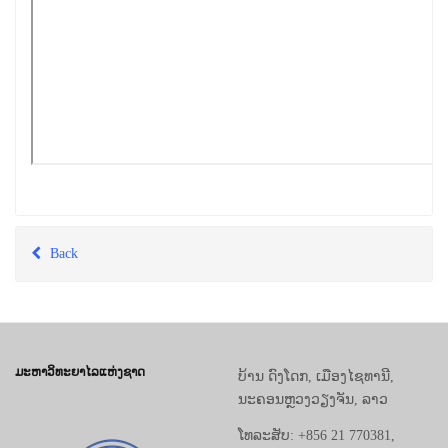
Back
ມະຫາວິທະຍາໄລແຫ່ງຊາດ
ບ້ານ ດົງໂດກ, ເມືອງໄຊທານີ,
ນະຄອນຫຼວງວຽງຈັນ, ລາວ
ໂທລະສັບ: +856 21 770381,