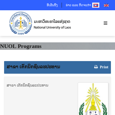
SELECT YOUR 
ອີເລີນນີ້ງ
ຂ່າວ ແລະ ກິດຈະກຳ
NUOL Programs
ສາຂາ ເຕັກນິກຊົນລະປະທານ
Print
ສາຂາ ເຕັກນິກຊົນລະປະທານ