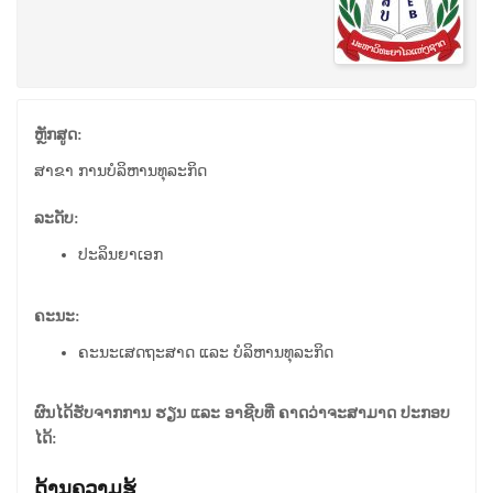
ຫຼັກສູດ:
ສາຂາ ການບໍລິຫານທຸລະກິດ
ລະດັບ:
ປະລິນຍາເອກ
ຄະນະ:
ຄະນະເສດຖະສາດ ແລະ ບໍລິຫານທຸລະກິດ
ຜົນໄດ້ຮັບຈາກການ ຮຽນ ແລະ ອາຊີບທີ່ ຄາດວ່າຈະສາມາດ ປະກອບ
ໄດ້:
ດ້ານຄວາມຮູ້