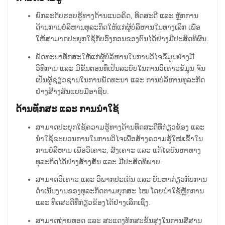
ຍົກລະດັບຮອບຮູ້ທາງດ້ານແນວຄິດ, ທິດສະດີ ແລະ ຫຼັກການ
ດ້ານການບໍລິຫານທຸລະກິດໃຫ້ແກ່ຜູ້ບໍລິຫານໃນທາງເລິກ ເພື່ອ
ໃຫ້ສາມາດປະຍຸກໃຊ້ກັບອົງກອນຂອງຕົນໄດ້ຢ່າງມີປະສິດທິຜົນ.
ພັດທະນາທັກສະໃຫ້ແກ່ຜູ້ບໍລິຫານໃນການວິໄຈຂໍ້ມູນຢ່າງມີ
ວິທີການ ແລະ ມີຂັ້ນຕອນທີ່ເປັນລະບົບໃນການວິເຄາະຂໍ້ມູນ ຈົນ
ເປັນຜູ້ຊ່ຽວຊານໃນການພັດທະນາ ແລະ ການບໍລິຫານທຸລະກິດ
ຢ່າງສ້າງສັນແບບມືອາຊີບ.
ດ້ານທັກສະ ແລະ ການນຳໃຊ້
ສາມາດປະຍຸກໃຊ້ຄວາມຮູ້ທາງດ້ານທິດສະດີທີ່ກ່ຽວຂ້ອງ ແລະ
ນຳໃຊ້ຂະບວນການໃນການວິໄຈເພື່ອສ້າງຄວາມຮູ້ໃໝ່ເຂົ້າໃນ
ການບໍລິຫານ ເພື່ອວິເຄາະ, ສັງເຄາະ ແລະ ແກ້ໄຂບັນຫາທາງ
ທຸລະກິດໄດ້ຢ່າງສ້າງສັນ ແລະ ມີປະສິດທິພາບ.
ສາມາດວິເຄາະ ແລະ ວິພາກປະເດັນ ແລະ ບັນຫາກ່ຽວກັບການ
ດຳເນີນງານຂອງທຸລະກິດຕາມຍຸກສະ ໄໝ ໂດຍນຳໃຊ້ຫຼັກການ
ແລະ ທິດສະດີທີ່ກ່ຽວຂ້ອງໄດ້ຢ່າງເລິກເຊິ່ງ.
ສາມາດຖ່າຍທອດ ແລະ ສະແດງທັກສະຂັ້ນສູງໃນການສື່ສານ