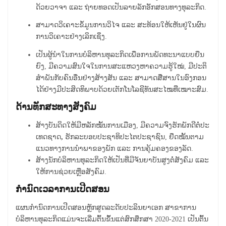
ດ້ວຍວາຈາ ແລະ ຖ່າຍທອດເປັນລາຍລັກອັັກສອນທາງທຸລະກິດ.
ສາມາດວິເຄາະຂໍ້ມູນການວິໄຈ ແລະ ສະທ້ອນໃຫ້ເຫັນຢູ່ໃນຜົນ
ການວິເຄາະຢ່າງເລິກເຊິ່ງ.
ເປັນຜູ້ນຳໃນການບໍລິຫານທຸລະກິດເພື່ອການພັດທະນາແບບຍືນ
ຍົງ, ມີຄວາມສົນໃຈໃນການສະແຫວງຫາຄວາມຮູ້ໃໝ່, ມີປະຕິ
ສຳພັນກັບຄົນອື່ນຢ່າງສ້າງສັນ ແລະ ສາມາດສື່ສານໃນອົງກອນ
ໄດ້ຢ່າງມີປະສິດທິພາບດ້ວຍເຕັກໂນໂລຊີທັນສະໄໝທີ່ເໝາະສົມ.
ດ້ານທັກສະທາງສັງຄົມ
ສ້າງບັນດິດໃຫ້ມີຫລັກໝັ້ນການເມືອງ, ມີ​ຄວາມ​ຈົງ​ຮັກ​ພັກ​ດີ​ຕໍ່​ປະ​
ເທດ​ຊາດ
,
ຮັກລະບອບປະ​ຊາ​ທິ​ປະ​ໄຕປະ​ຊາ​ຊົນ, ຢຶດໝັ້ນ​​ຕາມ
ແນວທາງ​ການ​ນຳພາ​ຂອງ​ພັກ ​ແລະ ການ​ຄຸ້ມ​ຄອງ​ຂອງ​ລັດ.
ສ້າງນັກບໍລິຫານທຸລະກິດໃຫ້ເປັນທີ່ມີຈັນຍາບັນສູງຕໍ່ສັງຄົມ ແລະ
ໃຫ້ການຊ່ວຍເຫຼືອສັງຄົມ.
ກຳນົດເວລາ​ການ​ເປີດ​ສອນ
ແຜນກຳນົດການເປີດສອນຫຼັກສູດລະດັບປະລິນຍາເອກ ສາຂາການ
ບໍລິຫານທຸລະກິດແມ່ນຈະເລີ່ມຕົ້ນຂຶ້ນແຕ່ສົກສຶກສາ 2020-2021 ເປັນຕົ້ນ