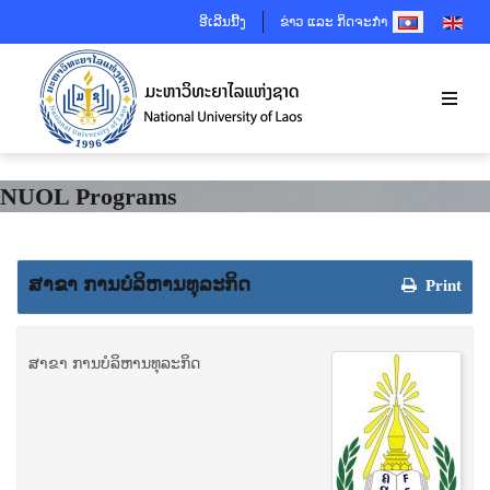
SELECT YOUR 
ອີເລີນນີ້ງ
ຂ່າວ ແລະ ກິດຈະກຳ
NUOL Programs
ສາຂາ ການບໍລິຫານທຸລະກິດ
Print
ສາຂາ ການບໍລິຫານທຸລະກິດ