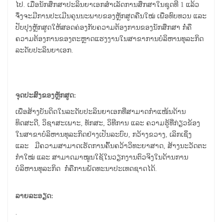
ໄປ. ​ເມື່ອ​ນັກສຶກສາປະລິນຍາ​ເອກ​ສຳເລັດການສຶກສາໃນ​ຊຸດ​ທີ 1 ແລ້ວ
ຈຶ່ງຈະ​ມີ​ການ​ປະ​ເມີນຄຸນນະພາບຂອງ​ຫຼັກສູດ​ຄືນ​ໃໝ່ ເພື່ອທົບທວນ ແລະ
ປັບປຸງຫຼັກສູດໃຫ້ສອດຄ່ອງກັບຄວາມຕ້ອງການຂອງນັກສຶກສາ ກໍ່ຄື
ຄວາມຕ້ອງການຂອງຕະຫຼາດແຮງງານໃນສາຂາການບໍລິຫານທຸລະກິດ
ລະດັບປະລິນຍາເອກ.
ຈຸດປະສົງຂອງຫຼັກສູດ:
ເພື່ອສ້າງບັນດິດໃນລະດັບປະລິນຍາເອກທີ່ສາມາດກໍາແໜ້ນດ້ານ
ທິດສະດີ, ວິຊາສະເພາະ, ທັກສະ, ວິທີການ ແລະ ຄວາມຮູ້ທີ່ກ່ຽວຂ້ອງ
ໃນສາຂາບໍລິຫານທຸລະກິດຢ່າງເປັນລະບົບ, ກວ້າງຂວາງ, ເລິກເຊິ່ງ
ແລະ ມີຄວາມສາມາດເຮັດການຄົ້ນຄວ້າວິທະຍາສາດ, ສ້າງນະວັດຕະ
ກໍາໃໝ່ ແລະ ສາມາດມາໝູນໃຊ້ໃນວຽກງານຕົວຈິງໃນດ້ານການ
ບໍລິຫານທຸລະກິດ ກໍ່ຄືການພັດທະນາປະເທດຊາດໄດ້.
ລາຍລະອຽດ:
.