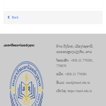
Back
ມະຫາວິທະຍາໄລແຫ່ງຊາດ
ບ້ານ ດົງໂດກ, ເມືອງໄຊທານີ,
ນະຄອນຫຼວງວຽງຈັນ, ລາວ
ໂທລະສັບ: +856 21 770381,
770070
ແຟັກ: +856 21 770381
ອີເມວ: nuol@nuol.edu.la
ເວັບໄຊ: https://nuol.edu.la