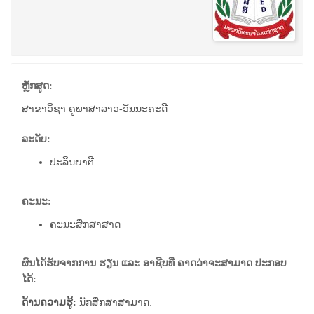
ຫຼັກສູດ:
ສາຂາວິຊາ ຄູພາສາລາວ-ວັນນະຄະດີ
ລະດັບ:
ປະລິນຍາຕີ
ຄະນະ:
ຄະນະສຶກສາສາດ
ຜົນໄດ້ຮັບຈາກການ ຮຽນ ແລະ ອາຊີບທີ່ ຄາດວ່າຈະສາມາດ ປະກອບ
ໄດ້:
ດ້ານຄວາມຮູ້:
ນັກສຶກສາສາມາດ: