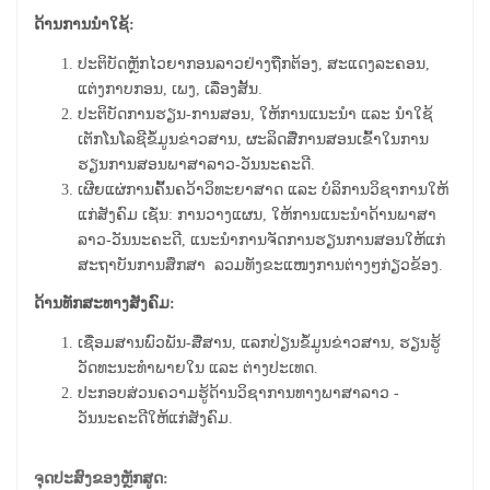
ດ້ານການນໍາໃຊ້:
ປະຕິບັດຫຼັກໄວຍາກອນລາວຢ່າງຖືກຕ້ອງ, ສະແດງລະຄອນ,
ແຕ່ງກາບກອນ, ເພງ, ເລື່ອງສັ້ນ.
ປະຕິບັດການຮຽນ-ການສອນ
,
ໃຫ້ການແນະນໍາ ແລະ ນຳໃຊ້
ເຕັກໂນໂລຊີຂໍ້ມູນຂ່າວສານ, ຜະລິດສື່ການສອນເຂົ້າໃນການ
ຮຽນການສອນພາສາລາວ-ວັນນະຄະດີ.
ເຜີຍແຜ່ການຄົ້້ນຄວ້າວິທະຍາສາດ ແລະ ບໍລິການວິຊາການໃຫ້
ແກ່ສັງຄົມ ເຊັ່ນ: ການວາງແຜນ
,
ໃຫ້ການແນະນໍາດ້ານພາສາ
ລາວ-ວັນນະຄະດີ, ແນະນໍາການຈັດການຮຽນການສອນໃຫ້ແກ່
ສະຖາບັນການສຶກສາ ລວມທັງຂະແໜງການຕ່າງໆກ່ຽວຂ້ອງ.
ດ້ານທັກສະທາງສັງຄົມ:
ເຊື່ອມສານພົວພັນ-ສື່ສານ
,
ແລກປ່ຽນຂໍ້ມູນຂ່າວສານ
,
ຮຽນຮູ້
ວັດທະນະທຳພາຍໃນ ແລະ ຕ່າງປະເທດ.
ປະກອບສ່ວນຄວາມຮູ້ດ້ານວິຊາການທາງພາສາລາວ -
ວັນນະຄະດີໃຫ້ແກ່ສັງຄົມ.
ຈຸດປະສົງຂອງຫຼັກສູດ: