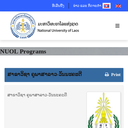
SELECT YOUR 
ອີເລີນນີ້ງ
ຂ່າວ ແລະ ກິດຈະກຳ
NUOL Programs
ສາຂາວິຊາ ຄູພາສາລາວ-ວັນນະຄະດີ
Print
ສາຂາວິຊາ ຄູພາສາລາວ-ວັນນະຄະດີ