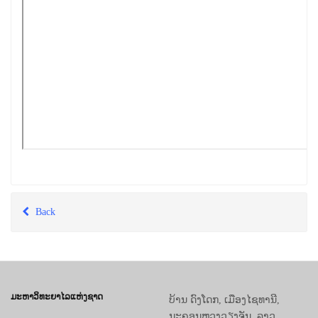
Back
ມະຫາວິທະຍາໄລແຫ່ງຊາດ
ບ້ານ ດົງໂດກ, ເມືອງໄຊທານີ,
ນະຄອນຫຼວງວຽງຈັນ, ລາວ