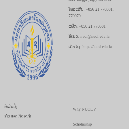
ໂທລະສັບ: +856 21 770381,
770070
ແຟັກ: +856 21 770381
ອີເມວ: nuol@nuol.edu.la
ເວັບໄຊ: https://nuol.edu.la
ອີເລີນນີ້ງ
Why NUOL ?
ຂ່າວ ແລະ ກິດຈະກຳ
Scholarship