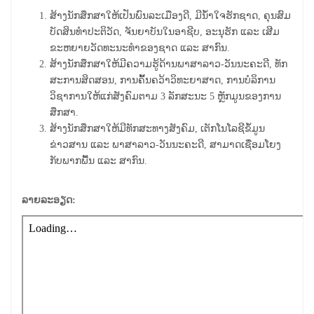
ສ້າງ
ນັກ
ສຶກ
ສາ
ໃຫ້ເປັນ
ພົນ
ລະ
ເມືອງ
ດີ, ມີນໍ້າໃຈຮັກຊາດ, ຄຸນ
ສົມ
ບັດ
ສິນ
ທຳ
ປະ
ຕິ
ວັດ, ຈັນຍາບັນໃນອາຊີບ,
ອະນຸຮັກ ແລະ ເສີມ
ຂະຫຍາຍວັດທະນະທໍາຂອງຊາດ ແລະ ສາກົນ.
ສ້າງ
ນັກ
ສຶກ
ສາ
ໃຫ້ມີຄວາມຮູ້ດ້ານພາສາລາວ-ວັນນະຄະດີ, ທັກ
ສະການສິດສອນ​, ການຄົ້້ນຄວ້າວິ​ທະ​ຍາ​ສາດ, ​ການ​ບໍ​ລິ​ການ​
ວິຊາ​ການ​ໃຫ້​ແກ່​ສັງ​ຄົມຕາມ​
3
​ລັກສະ​ນະ​
5
ຫຼັກ​ມູນ​ຂອງ​ການ​
ສຶກ​ສາ.
ສ້າງນັກສຶກສາໃຫ້ມີທັກສະທາງສັງຄົມ, ເຕັກໂນໂລຊີຂໍ້ມູນ
ຂ່າວສານ ແລະ ພາສາລາວ-ວັນນະຄະດີ, ສາມາດເຊື່ອມໂຍງ
ກັບພາກພື້ນ ແລະ ສາກົນ.
ລາຍລະອຽດ: