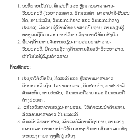
ອະທິບາຍເນື້ອໃນ, ທິດສະດີ ແລະ ຫຼັກການພາສາລາວ-
ວັນນະຄະດີ (ໄວຍາກອນລາວ, ອັກສອນທໍາ, ພາສາປາລີ-ສັນສະ
ກິດ, ການປະພັນ, ວັນນະຄະດີລາວ ແລະ ວັນນະຄະດີຕ່າງ
ປະເທດ), ມີຄວາມຮູ້ດ້ານວິທະຍາສາດພື້ນຖານ, ການຮຽນຮູ້
ຕະຫຼອດຊີວິດ ແລະ ການບໍລິການວິຊາການໃຫ້ແກ່ສັງຄົມ.
ຊີ້ແຈງດ້ານການຈັດການຮຽນ-ການສອນພາສາລາວ-
ວັນນະຄະດີ, ມີຄວາມຮູ້ທາງດ້ານການຄົ້້ນຄວ້າວິທະຍາສາດ,
ເຕັກໂນໂລຊີຂໍ້ມູນຂ່າວສານ
ດ້ານທັກສະ:
ປະຍຸກໃຊ້ເນື້ອໃນ
,
ທິດສະດີ ແລະ ຫຼັກການພາສາລາວ-
ວັນນະຄະດີ ເຊັ່ນ: ໄວຍາກອນລາວ, ອັກສອນທໍາ, ພາສາປາລີ-
ສັນສະກິດ, ການປະພັນ, ວັນນະຄະດີລາວ ແລະ ວັນນະຄະດີ
ຕ່າງປະເທດ .
ແກ້ໄຂບັນຫາການຮຽນ-ການສອນ, ໃຫ້ຄໍາແນະນໍາດ້ານການ
ສິດສອນພາສາລາວ-ວັນນະຄະດີ.
ຄົ້້ນຄວ້າວິທະຍາສາດ
,
ເຜີຍແຜ່ບໍລິການວິຊາການ
,
ການວາງ
ແຜນ ແລະ ການແນະນໍາໃຫ້ແກ່ສະຖາບັນການສຶກສາ ລວມທັງ
ຂະແໜງການຕ່າງໆທີ່ກ່ຽວຂ້ອງ.