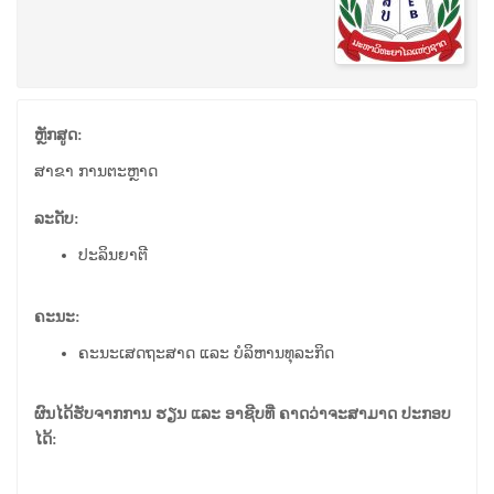
ຫຼັກສູດ:
ສາຂາ ການຕະຫຼາດ
ລະດັບ:
ປະລິນຍາຕີ
ຄະນະ:
ຄະນະເສດຖະສາດ ແລະ ບໍລິຫານທຸລະກິດ
ຜົນໄດ້ຮັບຈາກການ ຮຽນ ແລະ ອາຊີບທີ່ ຄາດວ່າຈະສາມາດ ປະກອບ
ໄດ້: