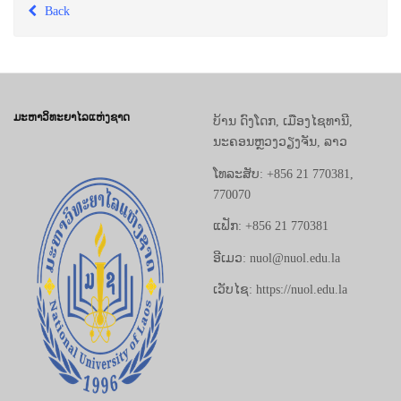
Back
ມະຫາວິທະຍາໄລແຫ່ງຊາດ
ບ້ານ ດົງໂດກ, ເມືອງໄຊທານີ,
ນະຄອນຫຼວງວຽງຈັນ, ລາວ
ໂທລະສັບ: +856 21 770381,
770070
ແຟັກ: +856 21 770381
ອີເມວ: nuol@nuol.edu.la
ເວັບໄຊ: https://nuol.edu.la