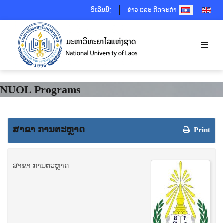
SELECT YOUR 
ອີເລີນນີ້ງ
ຂ່າວ ແລະ ກິດຈະກຳ
NUOL Programs
ສາຂາ ການຕະຫຼາດ
Print
ສາຂາ ການຕະຫຼາດ