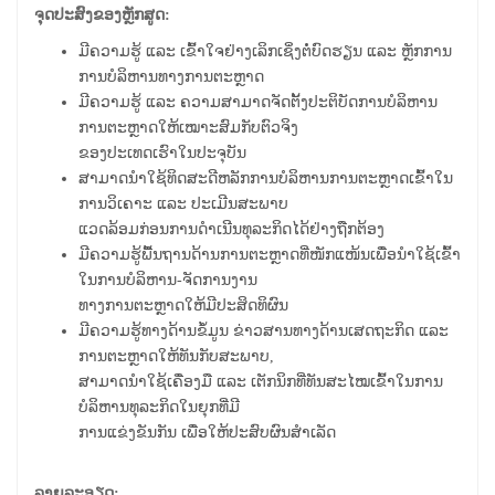
ຈຸດປະສົງຂອງຫຼັກສູດ:
ມີຄວາມຮູ້ ແລະ ເຂົ້າໃຈຢ່າງເລິກເຊິ່ງຕໍ່ບົດຮຽນ ແລະ ຫຼັກການ
ການບໍລິຫານທາງການຕະຫຼາດ
ມີຄວາມຮູ້ ແລະ ຄວາມສາມາດຈັດຕັ້ງປະຕິບັດການບໍລິຫານ
ການຕະຫຼາດໃຫ້ເໝາະສົມກັບຕົວຈິງ
ຂອງປະເທດເຮົາໃນປະຈຸບັນ
ສາມາດນຳໃຊ້ທິດສະດີຫລັກການບໍລິຫານການຕະຫຼາດເຂົ້າໃນ
ການວິເຄາະ ແລະ ປະເມີນສະພາບ
ແວດລ້ອມກ່ອນການດຳເນີນທຸລະກິດໄດ້ຢ່າງຖືກຕ້ອງ
ມີຄວາມຮູ້ພື້ນຖານດ້ານການຕະຫຼາດທີ່ໜັກແໜ້ນເພື່ອນຳໃຊ້ເຂົ້າ
ໃນການບໍລິຫານ-ຈັດການງານ
ທາງການຕະຫຼາດໃຫ້ມີປະສິດທິຜົນ
ມີຄວາມຮູ້ທາງດ້ານຂໍ້ມູນ ຂ່າວສານທາງດ້ານເສດຖະກິດ ແລະ
ການຕະຫຼາດໃຫ້ທັນກັບສະພາບ,
ສາມາດນຳໃຊ້ເຄື່ອງມື ແລະ ເຕັກນິກທີ່ທັນສະໄໝເຂົ້າໃນການ
ບໍລິຫານທຸລະກິດໃນຍຸກທີ່ມີ
ການແຂ່ງຂັນກັນ ເພື່ອໃຫ້ປະສົບຜົນສຳເລັດ
ລາຍລະອຽດ: