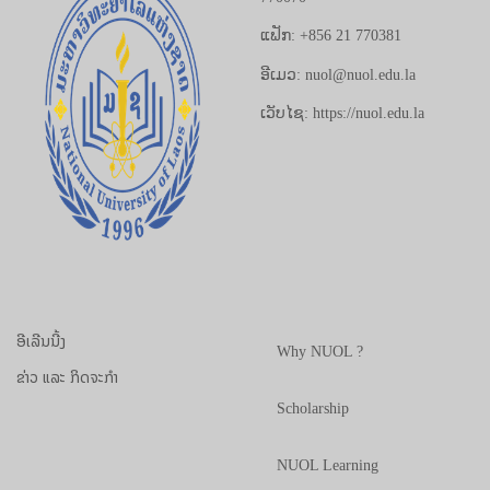
ແຟັກ: +856 21 770381
ອີເມວ: nuol@nuol.edu.la
ເວັບໄຊ: https://nuol.edu.la
ອີເລີນນີ້ງ
Why NUOL ?
ຂ່າວ ແລະ ກິດຈະກຳ
Scholarship
NUOL Learning