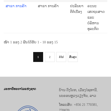
ສາຂາ ການຄ້າ
ສາຂາ ການຄ້າ
ປະລິນຍາ
ຄະນະ
ຕີຕໍ່ເນື່ອງ
ເສດຖະສາດ
ແລະ
ບໍລິຫານ
ທຸລະກິດ
ໜ້າ 1 ຂອງ 2 ຜົນໄດ້ຮັບ 1 - 10 ຂອງ 15
1
2
ຕໍ່ໄປ
ສິ້ນສຸດ
ມະຫາວິທະຍາໄລແຫ່ງຊາດ
ບ້ານ ດົງໂດກ, ເມືອງໄຊທານີ,
ນະຄອນຫຼວງວຽງຈັນ, ລາວ
ໂທລະສັບ: +856 21 770381,
770070