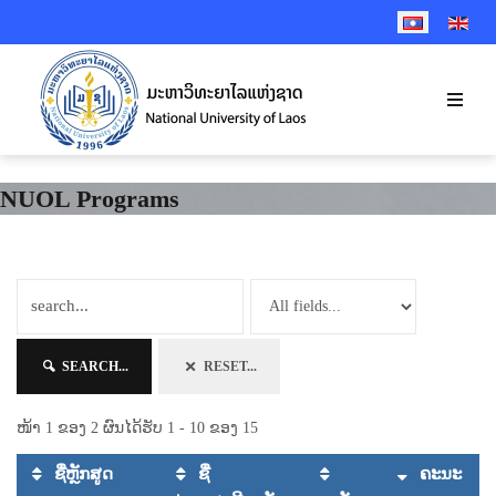
SELECT YOUR 
NUOL Programs
SEARCH...
RESET...
ໜ້າ 1 ຂອງ 2 ຜົນໄດ້ຮັບ 1 - 10 ຂອງ 15
ຊື່ຫຼັກສູດ
ຊື່
ຄະນະ