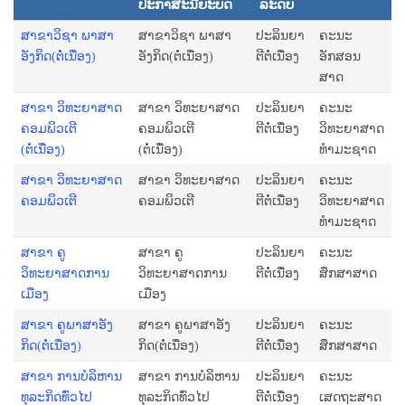
ປະກາສະນີຍະບັດ
ລະດັບ
ສາຂາວິຊາ ພາ​ສາ​
ສາຂາວິຊາ ພາ​ສາ​
ປະລິນຍາ
ຄະນະ
ອັງ​ກິດ(ຕໍ່ເນື່ອງ)
ອັງ​ກິດ(ຕໍ່ເນື່ອງ)
ຕີຕໍ່ເນື່ອງ
ອັກສອນ
ສາດ
ສາຂາ ວິທະຍາສາດ
ສາຂາ ວິທະຍາສາດ
ປະລິນຍາ
ຄະນະ
ຄອມພິວເຕີ
ຄອມພິວເຕີ
ຕີຕໍ່ເນື່ອງ
ວິທະຍາສາດ
(ຕໍ່ເນື່ອງ)
(ຕໍ່ເນື່ອງ)
ທຳມະຊາດ
ສາຂາ ວິທະຍາສາດ
ສາຂາ ວິທະຍາສາດ
ປະລິນຍາ
ຄະນະ
ຄອມພິວເຕີ
ຄອມພິວເຕີ
ຕີຕໍ່ເນື່ອງ
ວິທະຍາສາດ
ທຳມະຊາດ
ສາຂາ ຄູ
ສາຂາ ຄູ
ປະລິນຍາ
ຄະນະ
ວິທະຍາສາດການ
ວິທະຍາສາດການ
ຕີຕໍ່ເນື່ອງ
ສຶກສາສາດ
ເມືອງ
ເມືອງ
ສາຂາ ຄູພາ​ສາ​ອັງ​
ສາຂາ ຄູພາ​ສາ​ອັງ​
ປະລິນຍາ
ຄະນະ
ກິດ(ຕໍ່ເນື່ອງ)
ກິດ(ຕໍ່ເນື່ອງ)
ຕີຕໍ່ເນື່ອງ
ສຶກສາສາດ
ສາຂາ ການບໍລິຫານ
ສາຂາ ການບໍລິຫານ
ປະລິນຍາ
ຄະນະ
ທຸລະກິດທົ່ວໄປ
ທຸລະກິດທົ່ວໄປ
ຕີຕໍ່ເນື່ອງ
ເສດຖະສາດ