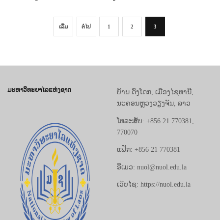
ເລີ່ມ
ຕໍ່ໄປ
1
2
3
ມະຫາວິທະຍາໄລແຫ່ງຊາດ
ບ້ານ ດົງໂດກ, ເມືອງໄຊທານີ,
ນະຄອນຫຼວງວຽງຈັນ, ລາວ
ໂທລະສັບ: +856 21 770381,
770070
ແຟັກ: +856 21 770381
ອີເມວ: nuol@nuol.edu.la
ເວັບໄຊ: https://nuol.edu.la