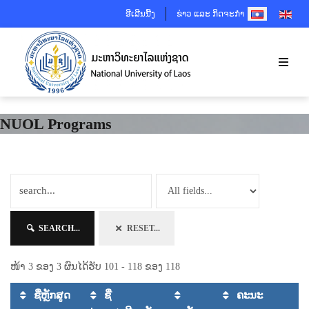
SELECT YOUR 
ອີເລີນນີ້ງ
ຂ່າວ ແລະ ກິດຈະກຳ
NUOL Programs
SEARCH...
RESET...
ໜ້າ 3 ຂອງ 3 ຜົນໄດ້ຮັບ 101 - 118 ຂອງ 118
ຊື່ຫຼັກສູດ
ຊື່
ຄະນະ