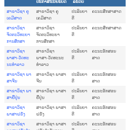
ປະກາສະນີຍະບັດ
ລະດັບ
ສາຂາວິຊາ ຄູ
ສາຂາວິຊາ ຄູ
ປະລິນຍາ
ຄະນະສຶກສາສາດ
ເຄມີສາດ
ເຄມີສາດ
ຕີ
ສາຂາວິຊາ
ສາຂາວິຊາ
ປະລິນຍາ
ຄະນະສຶກສາສາດ
ຈິດຕະວິທະຍາ
ຈິດຕະວິທະຍາ
ຕີ
ການສຶກສາ
ການສຶກສາ
ສາຂາວິຊາ
ສາຂາວິຊາ
ປະລິນຍາ
ຄະນະອັກສອນ
ພາສາ-ວັດທະ
ພາສາ-ວັດທະນະ
ຕີ
ສາດ
ນະທໍາລາວ
ທໍາລາວ
ສາ​ຂາວິຊາ ພາ​
ສາ​ຂາວິຊາ ພາ​ສາ​
ປະລິນຍາ
ຄະນະອັກສອນ
ສາ​ຈີນ
ຈີນ
ຕີ
ສາດ
ສາຂາວິຊາ ພາ
ສາຂາວິຊາ ພາສາ
ປະລິນຍາ
ຄະນະອັກສອນ
ສາຍີີ່ປຸ່ນ
ຍີີ່ປຸ່ນ
ຕີ
ສາດ
ສາຂາວິຊາ
ສາຂາວິຊາ ພາສາ
ປະລິນຍາ
ຄະນະອັກສອນ
ພາສາຝຣັ່ງ
ຝຣັ່ງ
ຕີ
ສາດ
ສາຂາວິຊາ
ສາຂາວິຊາ ພາສາ
ປະລິນຍາ
ຄະນະອັກສອນ