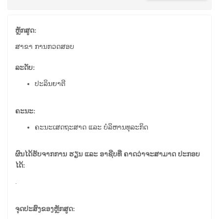
ຫຼັກສູດ:
ສາຂາ ການກວດສອບ
ລະດັບ:
ປະລິນຍາຕີ
ຄະນະ:
ຄະນະເສດຖະສາດ ແລະ ບໍລິຫານທຸລະກິດ
ຜົນໄດ້ຮັບຈາກການ ຮຽນ ແລະ ອາຊີບທີ່ ຄາດວ່າຈະສາມາດ ປະກອບ
ໄດ້:
.
ຈຸດປະສົງຂອງຫຼັກສູດ: