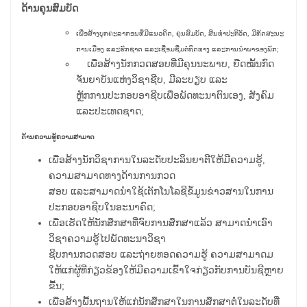
ດ້ານຄຸນສົມບັດ
ເພື່ອສ້າງບຸກຄະລາກອນທີ່ມີແນວຄິດ, ຄຸນສົມບັດ, ສິນທໍາປະຕິວັດ, ມີທັດສະນະ
ການເມືອງ ແລະຮັກຊາດ ແລະເຊື່ອມຊື່ມຕໍ່ທິດທາງ ແລະການນໍາພາຂອງພັກ;
ເພື່ອສ້າງນັກກວດສອບທີ່ມີຄຸນນະພາບ, ຍືດໝັ້ນກົດ
ຈັນຍາບັນແຫ່ງວິຊາຊີບ, ມີລະບຽບ ແລະ
ຫຼັກການປະກອບອາຊີບເພື່ອພັດທະນາຕົນເອງ, ສັງຄົມ
ແລະປະເທດຊາດ;
ດ້ານຄວາມຮູ້ຄວາມສາມາດ
ເພື່ອສ້າງນັກວິຊາການໃນລະດັບປະລິນຍາຕີໃຫ້ມີຄວາມຮູ້,
ຄວາມສາມາດທາງດ້ານການກວດ
ສອບ ແລະສາມາດນໍາໃຊ້ເຕັກໂນໂລຊີຂໍ້ມູນຂ່າວສານໃນການ
ປະກອບອາຊີບໃນອະນາຄົດ;
ເພື່ອເຮັດໃຫ້ນັກສຶກສາທີ່ຈົບການສຶກສາແລ້ວ ສາມາດນໍາເອົາ
ວິຊາຄວາມຮູ້ໄປພັດທະນາວິຊາ
ຊີບການກວດສອບ ແລະຖ່າຍທອດຄວາມຮູ້ ຄວາມສາມາດມ
ໃຫ້ແກ່ຜູ້ທີ່ກ່ຽວຂ້ອງໃຫ້ມີຄວາມເຂົ້າໃຈກ່ຽວກັບການບັນຊີຫຼາຍ
ຂື້ນ;
ເພື່ອສ້າງພື້ນຖານໃຫ້ແກ່ນັກສຶກສາໃນການສຶກສາຕໍ່ໃນລະດັບທີ່