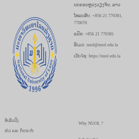
ນະຄອນຫຼວງວຽງຈັນ, ລາວ
ໂທລະສັບ: +856 21 770381,
770070
ແຟັກ: +856 21 770381
ອີເມວ: nuol@nuol.edu.la
ເວັບໄຊ: https://nuol.edu.la
ອີເລີນນີ້ງ
Why NUOL ?
ຂ່າວ ແລະ ກິດຈະກຳ