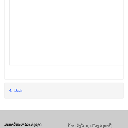
Back
ມະຫາວິທະຍາໄລແຫ່ງຊາດ
ບ້ານ ດົງໂດກ, ເມືອງໄຊທານີ,