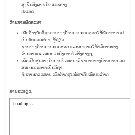
ສູງຂື້ນທັງພາຍໃນ ແລະຕ່າງ
ປະເທດ;
ດ້ານການພັດທະນາ
ເພື່ອສ້າງນັກວິຊາການທາງດ້ານການກວດສອບໃຫ້ພັດທະນາໄປ
ເປັນນັກກວດສອບ, ຜູ້ຊ່ຽວ
ຊານທາງດ້ານການກວດສອບ ແລະສາມາດໃຫ້ບໍລິການທາງ
ດ້ານການກວດສອບແກ່ອົງການຈັດຕັ້ງຕ່າງໆ;
ເພື່ອເປັນສູນກາງໃນການພັດທະນາວິຊາການທາງດ້ານການກວດ
ສອບ ແລະກາຍເປັນວິຊາ
ຊີບການກວດສອບ ເພື່ອກ້າວສູ່ເວທີສາກົນເທື່ອລະກ້າວ.
ລາຍລະອຽດ: