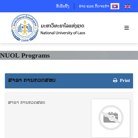
SELECT YOUR 
ອີເລີນນີ້ງ
ຂ່າວ ແລະ ກິດຈະກຳ
NUOL Programs
ສາຂາ ການກວດສອບ
Print
ສາຂາ ການກວດສອບ