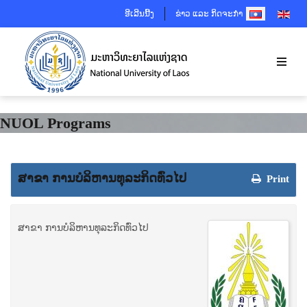
SELECT YOUR 
ອີເລີນນີ້ງ
ຂ່າວ ແລະ ກິດຈະກຳ
NUOL Programs
ສາຂາ ການບໍລິຫານທຸລະກິດທົ່ວໄປ
Print
ສາຂາ ການບໍລິຫານທຸລະກິດທົ່ວໄປ