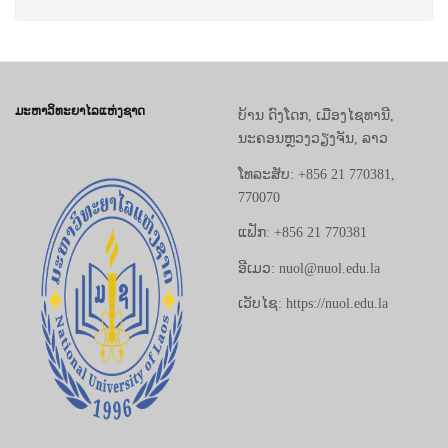
ມະຫາວິທະຍາໄລແຫ່ງຊາດ
ບ້ານ ດົງໂດກ, ເມືອງໄຊທານີ,
ນະຄອນຫຼວງວຽງຈັນ, ລາວ
ໂທລະສັບ: +856 21 770381,
770070
ແຟັກ: +856 21 770381
ອີເມວ: nuol@nuol.edu.la
ເວັບໄຊ: https://nuol.edu.la