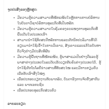
ຈຸດປະສົງຂອງຫຼັກສູດ:
ມີຄວາມຮູ້ຄວາມສາມາດທີ່ໜັກແໜ້ນໃນຫຼັກການການບໍລິຫານ
ໃນບັນດາວິຊາບໍລິຫານທຸລະກິດທີ່ເປັນຫລັກ.
ມີຄວາມຮູ້ຄວາມສາມາດໃນຄຸ້ມຄອງຂະແໜງການທຸລະກິດທີ່
ພົ້ນເດັ່ນໃນປະເທດເຮົາ
ສາມາດນຳໃຊ້ທິດສະດີຫລັກການແລະເຕັກນິກປະລິມານທີ່ໄດ້
ຮຽນມານຳໃຊ້ເຂົ້າໃນການວິເຄາະ, ສັງເຄາະແລະແກ້ໄຂບັນຫາ
ຕົວຈິງຢ່າງມີປະສິດທິຜົນ
ມີຄວາມຮູ້ພື້ນຖານທີ່ໜັກແໜ້ນ, ຮູ້ພາສາແມ່ເປັນຢ່າງດີແລະຮູ້
ພາສາຕ່າງປະເທດໃນລະດັບເຮັດວຽກກັບຄົນຕ່າງປະເທດໄດ້, ຮູ້
ນຳໃຊ້ເຕັກໂນໂລຢີຂ່າວສານທີ່ທັນສະໄໝ ແລະມີການກຽມຕົວ
ເພື່ອຮັບເອົາສິ່ງໃໝ່ໆ.
ເພື່ອປະກອບວຽກງານກັບພາກລັດ, ບັນດາອົງການຈັດຕັ້ງສາກົນ
ແລະ ພາກເອກະຊົນ
ເພື່ອປະກອບທຸລະກິດສ່ວນຕົວ
ລາຍລະອຽດ: