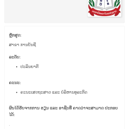
ຫຼັກສູດ:
ສາຂາ ການບັນຊີ
ລະດັບ:
ປະລິນຍາຕີ
ຄະນະ:
ຄະນະເສດຖະສາດ ແລະ ບໍລິຫານທຸລະກິດ
ຜົນໄດ້ຮັບຈາກການ ຮຽນ ແລະ ອາຊີບທີ່ ຄາດວ່າຈະສາມາດ ປະກອບ
ໄດ້:
.