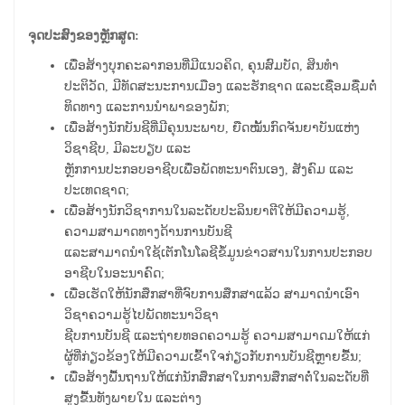
ຈຸດປະສົງຂອງຫຼັກສູດ:
ເພື່ອສ້າງບຸກຄະລາກອນທີ່ມີແນວຄິດ, ຄຸນສົມບັດ, ສິນທໍາ
ປະຕິວັດ, ມີທັດສະນະການເມືອງ ແລະຮັກຊາດ ແລະເຊື່ອມຊື່ມຕໍ່
ທິດທາງ ແລະການນໍາພາຂອງພັກ;
ເພື່ອສ້າງນັກບັນຊີທີ່ມີຄຸນນະພາບ, ຍືດໝັ້ນກົດຈັນຍາບັນແຫ່ງ
ວິຊາຊີບ, ມີລະບຽບ ແລະ
ຫຼັກການປະກອບອາຊີບເພື່ອພັດທະນາຕົນເອງ, ສັງຄົມ ແລະ
ປະເທດຊາດ;
ເພື່ອສ້າງນັກວິຊາການໃນລະດັບປະລິນຍາຕີໃຫ້ມີຄວາມຮູ້,
ຄວາມສາມາດທາງດ້ານການບັນຊີ
ແລະສາມາດນໍາໃຊ້ເຕັກໂນໂລຊີຂໍ້ມູນຂ່າວສານໃນການປະກອບ
ອາຊີບໃນອະນາຄົດ;
ເພື່ອເຮັດໃຫ້ນັກສຶກສາທີ່ຈົບການສຶກສາແລ້ວ ສາມາດນໍາເອົາ
ວິຊາຄວາມຮູ້ໄປພັດທະນາວິຊາ
ຊີບການບັນຊີ ແລະຖ່າຍທອດຄວາມຮູ້ ຄວາມສາມາດມໃຫ້ແກ່
ຜູ້ທີ່ກ່ຽວຂ້ອງໃຫ້ມີຄວາມເຂົ້າໃຈກ່ຽວກັບການບັນຊີຫຼາຍຂື້ນ;
ເພື່ອສ້າງພື້ນຖານໃຫ້ແກ່ນັກສຶກສາໃນການສຶກສາຕໍ່ໃນລະດັບທີ່
ສູງຂື້ນທັງພາຍໃນ ແລະຕ່າງ