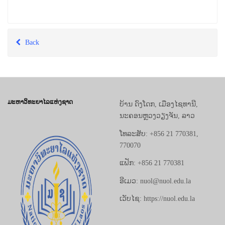
Back
ມະຫາວິທະຍາໄລແຫ່ງຊາດ
ບ້ານ ດົງໂດກ, ເມືອງໄຊທານີ,
ນະຄອນຫຼວງວຽງຈັນ, ລາວ
ໂທລະສັບ: +856 21 770381,
770070
ແຟັກ: +856 21 770381
ອີເມວ: nuol@nuol.edu.la
ເວັບໄຊ: https://nuol.edu.la