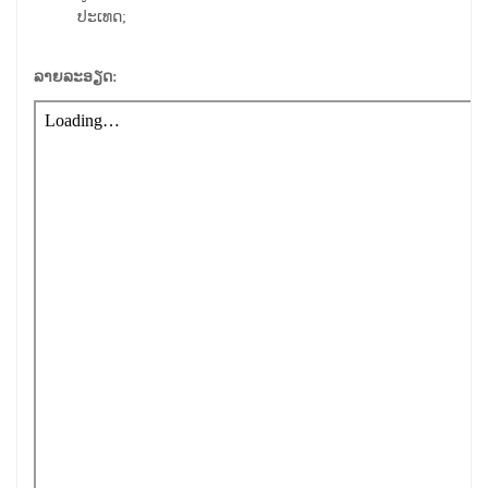
ປະເທດ;
ລາຍລະອຽດ: