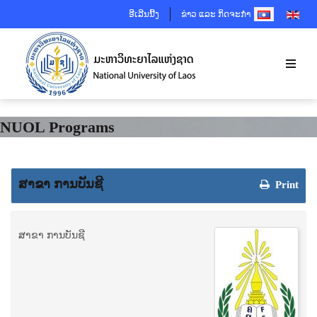
SELECT YOUR 
ອີເລີນນີ້ງ
ຂ່າວ ແລະ ກິດຈະກຳ
NUOL Programs
ສາຂາ ການບັນຊີ
Print
ສາຂາ ການບັນຊີ