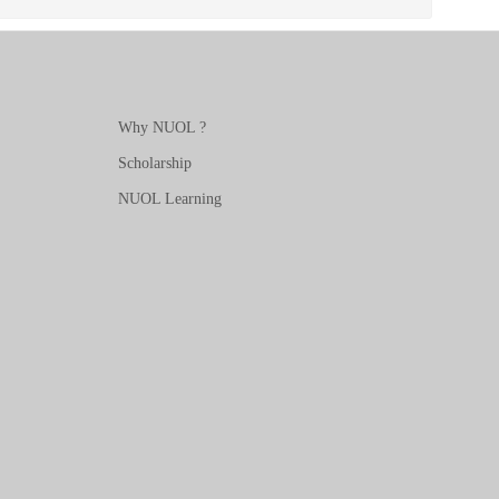
Why NUOL ?
Scholarship
NUOL Learning