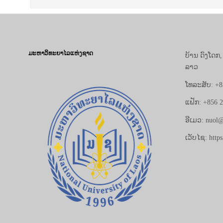
ມະຫາວິທະຍາໄລແຫ່ງຊາດ
ບ້ານ ດົງໂດກ
ລາວ
ໂທລະສັບ: +8
ແຟັກ: +856 
ອີເມວ: nuol@
ເວັບໄຊ: https