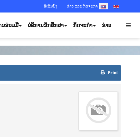
SELECT YOUR LANGUA
ອີເລີນນີ້ງ
ຂ່າວ ແລະ ກິດຈະກຳ
ານຮ່ວມມື
ບໍລິການນັກສຶກສາ
ກິດຈະກຳ
ຂ່າວ
Print