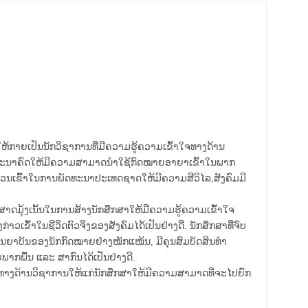
້ກາຍເປັນນັກວິຊາການທີ່ມີຄວາມຮູ້ຄວາມເຂົ້າໃຈທາງດ້ານ
ໃນອະນາຄົດໃຫ້ມີຄວາມສາມາດນຳໃຊ້ກົດໝາຍອາຍາເຂົ້າໃນພາກ
ບສ່ວນເຂົ້າໃນການພັດທະນາປະເທດຊາດໃຫ້ມີຄວາມສີວິໄລ,ສັງຄົມມີ
ດມຸ້ງເນັ້ນໃນການສ້າງນັກສຶກສາໃຫ້ມີຄວາມຮູ້ຄວາມເຂົ້າໃຈ
ົ້າໃນຊີວິດຕົວຈິງຂອງສັງຄົມໄດ້ເປັນຢ່າງດີ. ນັກສຶກສາທີ່ຈົບ
ຈັນຍາບັນຂອງນັກກົດໝາຍຢ່າງໜັກແໜ້ນ, ມີຄຸນສົມບັດສິນທຳ
ບພາກພື້ນ ແລະ ສາກົນໄດ້ເປັນຢ່າງດີ.
າງດ້ານວິຊາການໃຫ້ແກ່ນັກສຶກສາໃຫ້ມີຄວາມສາມາດທີ່ຈະໄປຍົກ