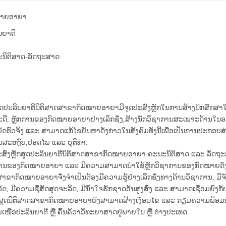
ໝາຍອາຍາ
ນຍາຕີ
ນິຕິສາດ-ລັດຖະສາດ
ສູດປະລິນຍາຕີນິຕິສາດສາຂາກົດໝາຍອາຍາມີຈຸດປະສົງຫຼັກໃນການສ້າງນັກສຶກສາໃຫ
ະດີ, ຫຼັກການຂອງກົດໝາຍອາຍາຢ່າງເລິກຊຶ່ງ,ສ້າງນັກວິຊາການສະເພາະດ້ານ
ບັດຕົວຈິງ ແລະ ສາມາດແກ້ໄຂບັນຫາດັ່ງກ່າວໃນສັງຄົມທັງນີ້ເພື່ອເປັນການປະກອ
ສະຫງົບ,ປອດໄພ ແລະ ຍຸຕິທຳ.
ະສົງຫຼັກສູດປະລິນຍາຕີນິຕິສາດສາຂາກົດໝາຍອາຍາ ຄະນະນິຕິສາດ ແລະ ລັດຖະສາ
ການຂອງກົດໝາຍອາຍາ ແລະ ມີຄວາມສາມາດນຳໃຊ້ຫຼັກວິຊາການຂອງກົດໝາຍດັ່ງກ່າວເຂ
າຂາກົດໝາຍອາຍາຈຶ່ງຈຳເປັນຕ້ອງມີຄວາມຮູ້ຢ່າງເລິກຊຶ່ງທາງດ້ານວິຊາການ, ມີ
ັດ, ມີຄວາມຊື່ສັດສຸດຈະລິດ, ມີນ້ຳໃຈຮັກຊາດອັນສູງສົ່ງ ແລະ ສາມາດເຊື່ອມຍົງກັ
ສູດນິຕິສາດສາຂາກົດໝາຍອາຍາຍັງສາມາດສ້າງເງື່ອນໄຂ ແລະ ກຽມຄວາມພ້ອມທ
ບເໜືອປະລິນຍາຕີ ຫຼື ຄົ້ນຄ້ວາວິທະຍາສາດຢູ່ພາຍໃນ ຫຼື ຕ່າງປະເທດ.