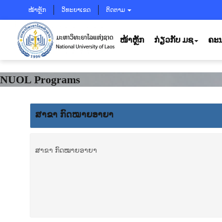
ໝ້າຫຼັກ
ວິທະຍາເຂດ
ຕິດຕາມ
ໜ້າຫຼັກ
ກ່ຽວກັບ ມຊ
ຄະນ
NUOL Programs
ສາຂາ ກົດໝາຍອາຍາ
ສາຂາ ກົດໝາຍອາຍາ