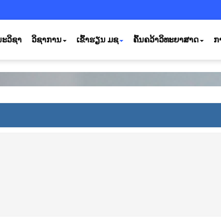
ະວິຊາ
ວິຊາການ
ເຂົ້າຮຽນ ມຊ
ຄົ້ນຄວ້າວິທະຍາສາດ
ກ