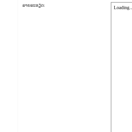
ລາຍລະອຽດ: