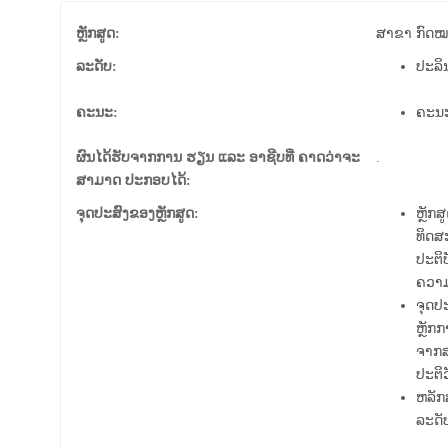
ຫຼັກສູດ:
ສາຂາ ກົດ
ລະດັບ:
ປະລິ
ຄະນະ:
ຄະນະ
ຜົນໄດ້ຮັບຈາກການ ຮຽນ ແລະ ອາຊີບທີ່ ຄາດວ່າຈະ
.
ສາມາດ ປະກອບໄດ້:
ຈຸດປະສົງຂອງຫຼັກສູດ:
ຫຼັກ
ທິດສ
ປະຕິ
ຄວາມ
ຈຸດປ
ຫຼັກ
ຈາກສ
ປະຕິວ
ຫລັກ
ລະດັ