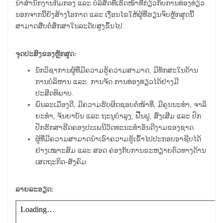
ນຳສຳນັກງານກົມກອງ ແລະ ບໍລິສັດທີ່ເຮັດໜ້າທີ່ກ່ຽວກັບການທ່ອງທ່ຽວ.
ນອກຈາກນີ້ຍັງສ້າງໂອກາດ ແລະ ເງື່ອນໄຂໃຫ້ຜູ້ທີ່ຮຽນຈົບຫຼັກສູດນີ້
ສາມາດສືບຕໍ່ສຶກສາໃນລະດັບສູງຂຶ້ນໄປ.
ຈຸດປະສົງຂອງຫຼັກສູດ:
ນັກວິຊາການຜູ້ທີ່ມີຄວາມຮູ້ຄວາມສາມາດ, ມີທັກສະໃນດ້ານ
ການບໍລິຫານ ແລະ ການຈັດ ການທ່ອງທ່ຽວໄດ້ຢ່າງມີ
ປະສິດທິພາບ.
ພົນລະເມືອງດີ, ມີຄວາມຮັບຜິດຊອບຕໍ່ໜ້າທີ່, ມີຄຸນນະທຳ, ຈາລິ
ຍະທຳ, ຈັນຍາບັນ ແລະ ຖະນຸບຳລຸງ, ຟື້ນຟູ, ສົ່ງເສີມ ແລະ ປົກ
ປັກຮັກສາຮີດຄອງປະເພນີວັດທະນະທຳອັນດີງາມຂອງຊາດ.
ຜູ້ທີ່ມີຄວາມສາມາດນຳເອົາຄວາມຮູ້ເຂົ້າໄປປະກອບອາຊີບໄດ້
ຢ່າງເໝາະສົມ ແລະ ສອດ ຄ່ອງກັບການຂະຫຽາຍຕົວທາງດ້ານ
ເສດຖະກິດ-ສັງຄົມ.
ລາຍລະອຽດ: