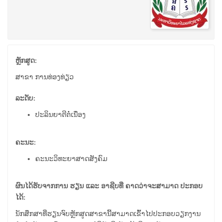
ຫຼັກສູດ:
ສາຂາ ການທ່ອງທ່ຽວ
ລະດັບ:
ປະລິນຍາຕີຕໍ່ເນື່ອງ
ຄະນະ:
ຄະນະວິທະຍາສາດສັງຄົມ
ຜົນໄດ້ຮັບຈາກການ ຮຽນ ແລະ ອາຊີບທີ່ ຄາດວ່າຈະສາມາດ ປະກອບ
ໄດ້:
ນັກສຶກສາທີ່ຮຽນຈົບຫຼັກສູດສາຂານີ້ສາມາດເຂົ້າໄປປະກອບວຽກງານ