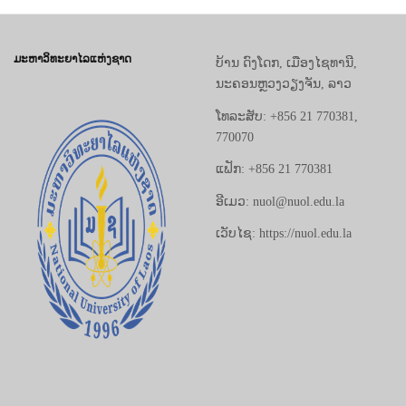
ມະຫາວິທະຍາໄລແຫ່ງຊາດ
ບ້ານ ດົງໂດກ, ເມືອງໄຊທານີ,
ນະຄອນຫຼວງວຽງຈັນ, ລາວ
ໂທລະສັບ: +856 21 770381,
770070
ແຟັກ: +856 21 770381
ອີເມວ: nuol@nuol.edu.la
ເວັບໄຊ: https://nuol.edu.la