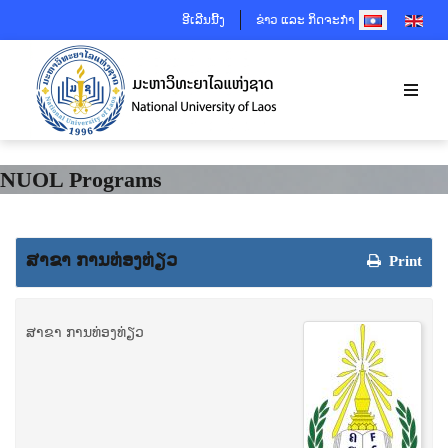
SELECT YOUR 
ອີເລີນນີ້ງ
ຂ່າວ ແລະ ກິດຈະກຳ
NUOL Programs
ສາຂາ ການທ່ອງທ່ຽວ
Print
ສາຂາ ການທ່ອງທ່ຽວ