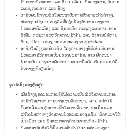
ດ້ານການພັດທະນາ ແລະ ສິິ່ງແວດລ້ອມ, ນັກວາງແຜນ, ວິເຄາະ
ແຜນຍຸດທະສາດ ແລະ ອຶິ່ນໆ.
ອາຊີບພະນັກງານລັດໃນສະຖາບັນການສຶກສາລະດັບຕ່າງໆ,
ໜ່ວຍງານອົງການຂອງລັດ ທີິ່ກ່ຽວຂ້ອງກັບການ ວາງແຜນ
ພັດທະນາຕົວເມືອງ ແລະ ຊົນນະບົດ, ກະຊວງແຜນການ ການ
ລົງທຶນ, ກະຊວງສະຫວັດນການ ສັງຄົມ ແລະ ອົງການບໍລິຫານ
ບ້ານ, ເມືອງ, ແຂວງ, ນະຄອນຫລວງ ຂອງ ສປປລາວ.
ອາຊີບໃນວົງທຸລະກິດ ເຊັ່ນ: ໂຄງການຕ່າງໆທີິ່ຕິດພັນກັບການ
ພັດທະນາຊີວິດການເປັນຢູ່ຂອງປະຊາຊົນ, ການ ພັດທະນາ
ຊົນນະບົດ, ວາງແຜນພັດທະນາເສດຖະກິດຄົວເຮືອນ ແລະ ບໍລິ
ສັດຕ່າງໆທີິ່ກ່ຽວຂ້ອງ.
ຈຸດປະສົງຂອງຫຼັກສູດ:
ເພື່ອສ້າງບຸກຄະລະກອນໃຫ້ມີຄວາມເປັນເລີດໃນການປະກອບ
ອາຊີບໃນສາຂາ ການວາງແຜນພັດທະນາ, ສາມາດນໍາໃຊ້
ທິດສະດີ ແລະ ຫຼັກການເຂົ້າໃນການວິເຄາະ, ປະເມີນ ແລະ
ແກ້ໄຂບັນຫາທາງດ້ານການພັດທະທະນາຊຸມຊົນ, ພັດທະນາໃຫ້
ເປັນເມືອງ ແລະ ພັດທະນາທາງດ້ານເສດຖະກິດ - ສັງຄົມ.
ພັດທະນານັກສຶກໃຫ້ມີຄວາມສົນໃຈໃນການສະແຫວງຫາ