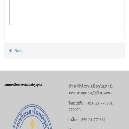
Back
ມະຫາວິທະຍາໄລແຫ່ງຊາດ
ບ້ານ ດົງໂດກ, ເມືອງໄຊທານີ,
ນະຄອນຫຼວງວຽງຈັນ, ລາວ
ໂທລະສັບ: +856 21 770381,
770070
ແຟັກ: +856 21 770381