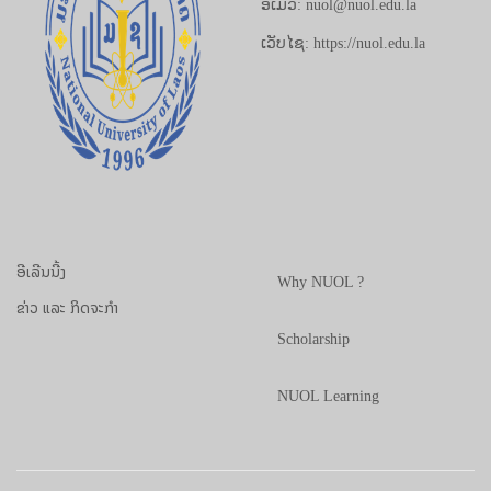
ອີເມວ: nuol@nuol.edu.la
ເວັບໄຊ: https://nuol.edu.la
ອີເລີນນີ້ງ
Why NUOL ?
ຂ່າວ ແລະ ກິດຈະກຳ
Scholarship
NUOL Learning