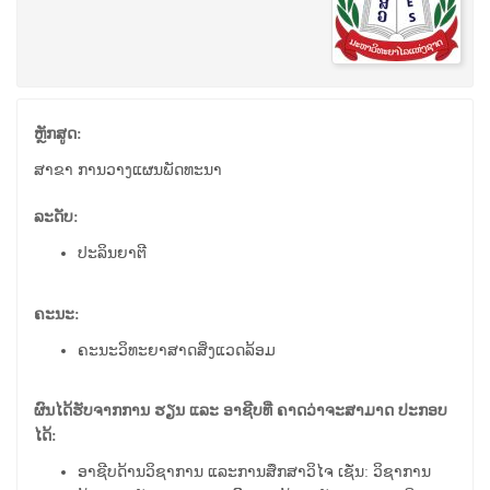
ຫຼັກສູດ:
ສາຂາ ການວາງແຜນພັດທະນາ
ລະດັບ:
ປະລິນຍາຕີ
ຄະນະ:
ຄະນະວິທະຍາສາດສິ່ງແວດລ້ອມ
ຜົນໄດ້ຮັບຈາກການ ຮຽນ ແລະ ອາຊີບທີ່ ຄາດວ່າຈະສາມາດ ປະກອບ
ໄດ້:
ອາຊີບດ້ານວິຊາການ ແລະການສຶກສາວິໄຈ ເຊັ່ນ: ວິຊາການ