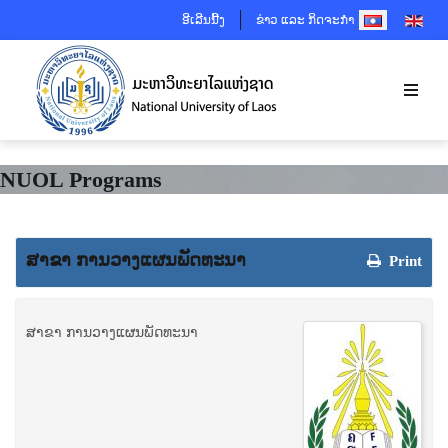
SELECT YOUR 
ອີເລີນນີ້ງ
ຂ່າວ ແລະ ກິດຈະກຳ
NUOL Programs
ສາຂາ ການວາງແຜນພັດທະນາ
Print
ສາຂາ ການວາງແຜນພັດທະນາ