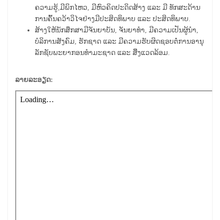
ຄວາມຮູ້,ມີພິກໄຫວ, ມີຫົວຄິດປະດິດສ້າງ ແລະ ມີ ທັກສະດ້ານ
ການຄົ້ນຄວ້າວິໄຈຢ່າງມີປະສິດທິພາບ ແລະ ປະສິດທິພາບ.
ສ້າງໃຫ້ນັກສຶກສາມີຈັນຍາບັນ, ຈັນຍາທໍາ, ມີຄວາມເປັນຜູ້ນໍາ,
ບໍລິການສັງຄົມ, ຮັກຊາດ ແລະ ມີຄວາມຮັບຜິດຊອບຕໍ່ການອານຸ
ລັກຊັບພະຍາກອນທໍາມະຊາດ ແລະ ສິິ່ງແວດລ້ອມ.
ລາຍລະອຽດ: