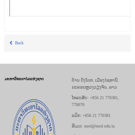
Back
ມະຫາວິທະຍາໄລແຫ່ງຊາດ
ບ້ານ ດົງໂດກ, ເມືອງໄຊທານີ,
ນະຄອນຫຼວງວຽງຈັນ, ລາວ
ໂທລະສັບ: +856 21 770381,
770070
ແຟັກ: +856 21 770381
ອີເມວ: nuol@nuol.edu.la