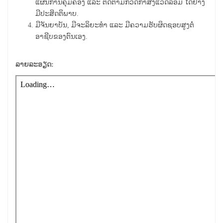
ແຜນການຄຸ້ມຄອງ ແລະ ຕິດຕາມກວດກາສິ່ງແວດລ້ອມ ໄດ້ຢ່າງ
ມີປະສິດຕິພາບ.
ມີຈັນຍາບັນ, ມີຈະລິຍະທຳ ແລະ ມີຄວາມຮັບຜິດຊອບສູງຕໍ່
ອາຊີບຂອງຕົນເອງ.
ລາຍລະອຽດ: