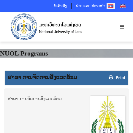
SELECT YOUR 
ອີເລີນນີ້ງ
ຂ່າວ ແລະ ກິດຈະກຳ
NUOL Programs
ສາຂາ ການຈັດການສິິ່ງແວດລ້ອມ
Print
ສາຂາ ການຈັດການສິິ່ງແວດລ້ອມ