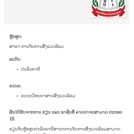
ຫຼັກສູດ:
ສາຂາ ການຈັດການສິິ່ງແວດລ້ອມ
ລະດັບ:
ປະລິນຍາຕີ
ຄະນະ:
ຄະນະວິທະຍາສາດສິ່ງແວດລ້ອມ
ຜົນໄດ້ຮັບຈາກການ ຮຽນ ແລະ ອາຊີບທີ່ ຄາດວ່າຈະສາມາດ ປະກອບ
ໄດ້:
ຮຽນຈົບຫຼັກສູດປະລິນຍາຕີສາຂາການຈັດການສິ່ງແວດລ້ອມສາມາດ