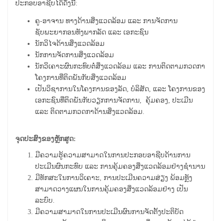
ປະກອບອາຊີບໄດ້ດັ່ງນີ້:
ຄູ-ອາຈານ ທາງດ້ານສິ່ງແວດລ້ອມ ແລະ ການຈັດການ
ຊັບພະຍາກອນທັງພາກລັດ ແລະ ເອກະຊົນ
ນັກວິໄຈດ້ານສິ່ງແວດລ້ອມ
ນັກການຈັດການສິ່ງແວດລ້ອມ
ນັກວິເຄາະຜົນກະທົບຕໍ່ສິ່ງແວດລ້ອມ ແລະ ການຕິດຕາມກວດກາ
ໂຄງການທີ່ຕິດພັນກັບສິ່ງແວດລ້ອມ
ເປັນວິຊາການໃນໂຄງການຂອງລັດ, ບໍລິສັດ, ແລະ ໂຄງການຂອງ
ເອກະຊົນທີ່ຕິດພັນກັບວຽກການຈັດການ, ຄຸ້ມຄອງ, ປະເມີນ
ແລະ ຕິດຕາມກວດກາດ້ານສິ່ງແວດລ້ອມ.
ຈຸດປະສົງຂອງຫຼັກສູດ:
ມີຄວາມຮູ້ຄວາມສາມາດໃນການປະກອບອາຊີບດ້ານການ
ປະເມີນຜົນກະທົບ ແລະ ການຄຸ້ມຄອງສິ່ງແວດລ້ອມຢ່າງຊຳນານ
ມີທັກສະໃນການວິເຄາະ, ການປະເມີນຄວາມສ່ຽງ ພ້ອມທຼັງ
ສາມາດວາງແຜນໃນການຄຸ້ມຄອງສິ່ງແວດລ້ອມຢ່າງ ເປັນ
ລະບົບ.
ມີຄວາມສາມາດໃນການປະເມີນຜົນການຈັດຕັ້ງປະຕິບັດ