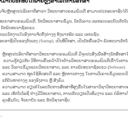
ສາມາດປະກອບໄດ້ພາຍຫຼັງສໍາເລັດການສຶກສາ
ຫຼັກສູດປະລິນຍາຕີສາຂາ ວິທະຍາສາດຄອມພິວເຕີ ສາມາດປະກອບອາຊີບໄດ້ດັ່ງ
ິທະຍາສາດຄອມພິວເຕີ, ນັກວິທະຍາສາດຂໍ້ມູນ, ນັກວິເຄາະ-ອອກແບບລະບົບເຕັກໂ
ນັກພັດທະນາຊັອບແວ.
ບພະນັກງານໃນອົງການຈັດຕັ້ງຕ່າງໆ ທັງພາກລັດ ແລະ ເອກະຊົນ.
ບອາຊີເປັນຂອງຕົນເອງ (Startup), ເປັນທີ່ປືກສາ, ເປັນນັກຄົ້ນຄວ້າ-ພັດທະນາເຕັ
ຫຼັກສູດປະລິຍາຕີສາຂາວິທະຍາສາດຄອມພິວເຕີ ມີຈຸດປະສົງເພື່ອສ້າງນັກສຶກສາໃ
ຄວາມຮູ້ກ່ຽວກັບ ວິທີການຄົ້ນຄວ້າວິໄຈດ້ານວິທະຍາສາດຄອມພິວເຕີເຂົ້າໃນການແ
ແລະ ວິເຄາະຂໍ້ມູນແບບວິທະຍາສາດ
,
ແລະ ການພັດທະນາຊັອບແວ
(
Software).
ຄວາມສາມາດ ໜູນໃຊ້ທິດສະດີ ແລະ ຫຼັກການຕ່າງໆ ໃນການວິເຄາະຂໍ້ມູນແບບ
ແກ້ບັນຫາຕ່າງໆ ຂອງອົງການ ຫຼື ສັງຄົມ.
ຄວາມສາມາດ ຮຽນຕໍ່ໃນລະດັບການສຶກສາທີ່ສູງຂຶ້ນໃນສາຂາວິຊາວິທະຍາສາດຄອ
ແລະ ເທັກໂນໂລຊີ ຢ່າງມີວິທະຍາສາດ
,
ການເຮັດວຽກເປັນທີມງານ ແລະ ບໍລິຫາ
ຄຸນສົມບັດ
,
ຈັນຍາບັນ ແລະ ຮັກວິຊາອາຊີບ.