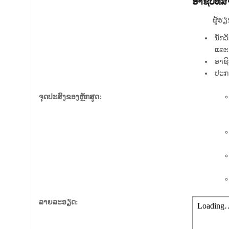
ອາຊີບທີ່
ຜູ້ຮຽນຈົບ
ນັກວ
ແລະ 
ອາຊີ
ປະກອ
ຈຸດປະສົງຂອງຫຼັກສູດ:
ລາຍລະອຽດ: