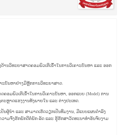
ງດ້ານວິທະຍາສາດຄອມພິວເຕີເຂົ້າໃນການວິເຄາະບັນຫາ ແລະ ອອກ
ເຄາະບັນຫາຢ່າງມີຫຼັກການວິທະຍາສາດ.
ະຍາສາດຄອມພິວເຕີເຂົ້າໃນການວິເຄາະບັນຫາ, ອອກແບບ (Model) ການ
ງຕະຫຼາດແຮງງານທັງພາຍໃນ ແລະ ຕ່າງປະເທດ.
ການເປັນຜູ້ນໍາ ແລະ ສາມາດເຮັດວຽກເປັນທີມງານ, ມີແບບແຜນດໍາລົງ
ວາມຈົ່ງຮັກພັກດີຕໍ່ພັກ-ລັດ ແລະ ຮູ້ຮັກສາວັດທະນາທໍາອັນຈົບງາມ