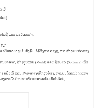
ນີ້:
ນໂລຊີ
ກໂນໂລຊີ ແລະ ນະວັດຕະກໍາ.
ຫ້ມີ:
ກ້ບັນຫາຕ່າງໆໃນສັງຄົມ ກໍ່ຄືອົງການຕ່າງໆ
,
ການສ້າງແບບຈຳລອງ
ວິທະຍາສາດ
,
ສ້າງຮູບແບບ
(
Model) ແລະ ຊັອບແວ
(
Software) ເພື່ອ
ມພິວເຕີ ແລະ ສາຂາຕ່າງໆທີ່ກ່ຽວຂ້ອງ
,
ການປະດິດນະວັດຕະກຳ
ນໂຄງການໃນດ້ານການພັດທະນາລະບົບເຕັກໂນໂລຊີ.