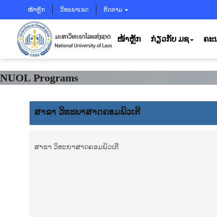
ໝ້າຫຼັກ
ວິທະຍາເຂດ
ຕິດຕາມ
ໜ້າຫຼັກ
ກ່ຽວກັບ ມຊ
ຄະນ
NUOL Programs
ສາ­ຂາ ວິ­ທະ­ຍາ­ສາດ​ຄອມ​ພິວ​ເຕີ
ສາ­ຂາ ວິ­ທະ­ຍາ­ສາດ​ຄອມ​ພິວ​ເຕີ