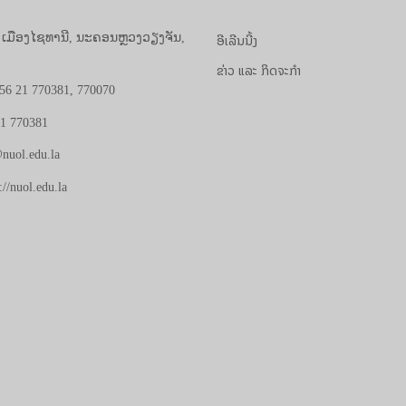
ອີເລີນນີ້ງ
, ເມືອງໄຊທານີ, ນະຄອນຫຼວງວຽງຈັນ,
ຂ່າວ ແລະ ກິດຈະກຳ
56 21 770381, 770070
21 770381
nuol.edu.la
://nuol.edu.la