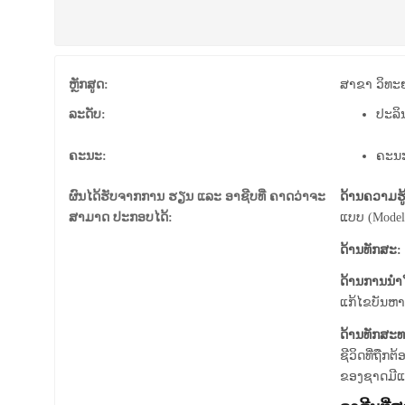
ຫຼັກສູດ:
ສາ­ຂາ ວິ­ທະ­
ລະດັບ:
ປະລິ
ຄະນະ:
ຄະນ
ຜົນໄດ້ຮັບຈາກການ ຮຽນ ແລະ ອາຊີບທີ່ ຄາດວ່າຈະ
ດ້ານຄວາມຮູ້
ສາມາດ ປະກອບໄດ້:
ແບບ (Model)
ດ້ານທັກສະ:
ດ້ານການນໍາ
ແກ້ໄຂບັນຫ
ດ້ານທັກສະທ
ຊີວິດທີ່ຖືກ
ຂອງຊາດມີແນ