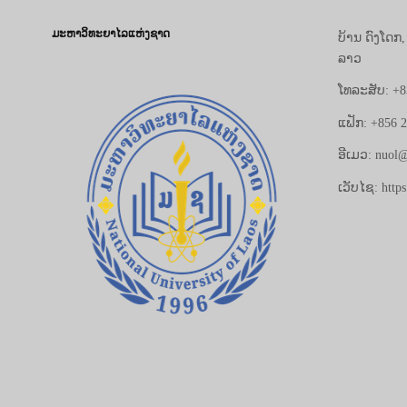
ມະຫາວິທະຍາໄລແຫ່ງຊາດ
ບ້ານ ດົງໂດກ
ລາວ
ໂທລະສັບ: +8
ແຟັກ: +856 
ອີເມວ: nuol@
ເວັບໄຊ: https