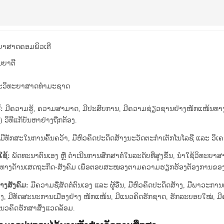
ຍາ­ສາດ​ຄອມ​ພິວ​ເຕີ
ນຍາຕີ
ະວິທະຍາສາດທຳມະຊາດ
:
ມີຄວາມຮູ້, ຄວາມສາມາດ, ມີປະສົບການ, ມີຄວາມຊ່ຽວຊານຢ່າງໜັກແໜ້ນທາ
 ວິທີແກ້ບັນຫາຢ່າງຖືກຕ້ອງ.
ມີທັກສະໃນການຄົ້ນຄວ້າ, ມີຫົວຄິດປະດິດສ້າງນະວັດຕະກໍາເຕັກໂນໂລຊີ ແລະ ວິ
ໃຊ້:
ພັດທະນາຕົນເອງ ຫຼື ດໍາເນີນການສຶກສາຕໍ່ໃນລະດັບທີ່ສູງຂຶ້ນ, ນໍາໃຊ້ວິທ
າທາງດ້ານເສດຖະກິດ-ສັງຄົມ ເພຶ່ອຕອບສະໜອງຕາມຄວາມຮຽກຮ້ອງຕ້ອງການຂອ
າງສັງຄົມ:
ມີຄວາມຊື່ສັດຕໍ່ຕົນເອງ ແລະ ຜູ້ອື່ນ, ມີຫົວຄິດປະດິດສ້າງ, ມີພາວະ
ຕ້ອງ, ມີທັດສະນະການເມືອງຢ່າງ ໜັກແໜ້ນ, ມີແນວຄິດຮັກຊາດ, ຮັກລະບອບໃໝ່, ມີຄ
ວຄິດຮັກສາສິ່ງແວດລ້ອມ.