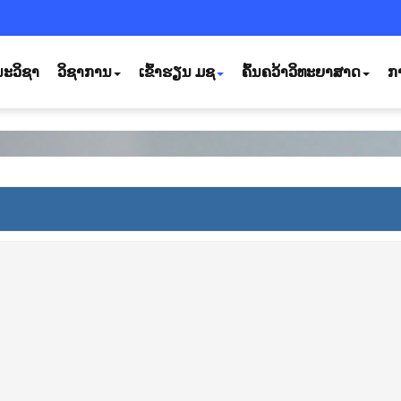
ະວິຊາ
ວິຊາການ
ເຂົ້າຮຽນ ມຊ
ຄົ້ນຄວ້າວິທະຍາສາດ
ກ