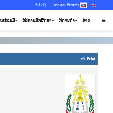
SELECT YOUR LANGUA
ອີເລີນນີ້ງ
ຂ່າວ ແລະ ກິດຈະກຳ
ານຮ່ວມມື
ບໍລິການນັກສຶກສາ
ກິດຈະກຳ
ຂ່າວ
Print