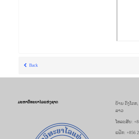
Back
ມະຫາວິທະຍາໄລແຫ່ງຊາດ
ບ້ານ ດົງໂດກ
ລາວ
ໂທລະສັບ: +8
ແຟັກ: +856 