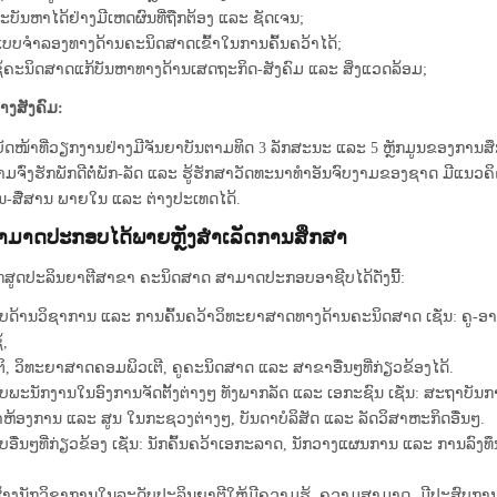
າະບັນຫາໄດ້ຢ່າງມີເຫດຜົນທີ່ຖືກຕ້ອງ ແລະ ຊັດເຈນ;
ແບບຈໍາລອງທາງດ້ານຄະນິດສາດເຂົ້າໃນການຄົ້ນຄວ້າໄດ້;
ຊ້ຄະນິດສາດແກ້ບັນຫາທາງດ້ານເສດຖະກິດ-ສັງຄົມ ແລະ ສິ່ງແວດລ້ອມ;
າງສັງຄົມ:
ບັດໜ້າທີ່ວຽກງານຢ່າງມີຈັນຍາບັນຕາມທິດ 3 ລັກສະນະ ແລະ 5 ຫຼັກມູນຂອງການສ
າມຈົ່ງຮັກພັກດີຕໍ່ພັກ-ລັດ ແລະ ຮູ້ຮັກສາວັດທະນາທໍາອັນຈົບງາມຂອງຊາດ ມີແນວຄ
ັນ-ສື່ສານ ພາຍໃນ ແລະ ຕ່າງປະເທດໄດ້.
ສາມາດປະກອບໄດ້ພາຍຫຼັງສໍາເລັດການສຶກສາ
ຼັກສູດປະລິນຍາຕີສາຂາ ຄະນິດສາດ ສາມາດປະກອບອາຊີບໄດ້ດັ່ງນີ້:
ບດ້ານວິຊາການ ແລະ ການຄົ້ນຄວ້າວິທະຍາສາດທາງດ້ານຄະນິດສາດ ເຊັ່ນ: ຄູ-ອ
້,
ຕິ, ວິທະຍາສາດຄອມພິວເຕີ, ຄູຄະນິດສາດ ແລະ ສາຂາອື່ນໆທີ່ກ່ຽວຂ້ອງໄດ້.
ບພະນັກງານໃນອົງການຈັດຕັ້ງຕ່າງໆ ທັງພາກລັດ ແລະ ເອກະຊົນ ເຊັ່ນ: ສະຖາບັ
າຫ້ອງການ ແລະ ສູນ ໃນກະຊວງຕ່າງໆ, ບັນດາບໍລິສັດ ແລະ ລັດວິສາຫະກິດອື່ນໆ.
ອື່ນໆທີ່ກ່ຽວຂ້ອງ ເຊັ່ນ: ນັກຄົ້ນຄວ້າເອກະລາດ, ນັກວາງແຜນການ ແລະ ການລົງທຶນ
ອສ້າງນັກວິຊາການໃນລະດັບປະລິນຍາຕີໃຫ້ມີຄວາມຮູ້, ຄວາມສາມາດ, ມີປະສົບ