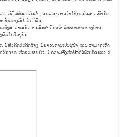
ສະ, ມີຫົວຄິດປະດິດສ້າງ ແລະ ສາມາດນໍາໃຊ້ຄະນິດສາດເຂົ້າໃນ
ຊີບຢ່າງມີປະສິດທິຜົນ;
ນ ພ້ອມທັງສາມາດເຮັດການສຶກສາຄົ້ນຄວ້າວິທະຍາສາດທາງດ້ານ
ົມໃນປັດຈຸບັນ;
ຄິດ, ມີຫົວຄິດປະດິດສ້າງ, ມີພາວະການເປັນຜູ້ນໍາ ແລະ ສາມາດເຮັດ
ຮັກຊາດ, ຮັກລະບອບໃໝ່, ມີຄວາມຈົ່ງຮັກພັກດີຕໍ່ພັກ-ລັດ ແລະ ຮູ້