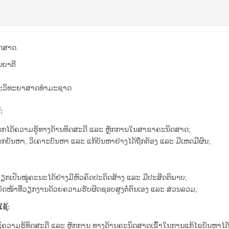
ດສາດ.
ນຍາຕີ
ະວິທະຍາສາດທຳມະຊາດ
:
ນກໄດ້ຄວາມຮູ້ທາງດ້ານທິດສະດີ ແລະ ຫຼັກການໃນສາຂາຄະນິດສາດ;
ນກບັນຫາ, ວິເຄາະບັນຫາ ແລະ ແກ້ບັນຫາຢ່າງໄດ້ຖືກຕ້ອງ ແລະ ມີເຫດມີຜົນ;
ວຽກເປັນໝູ່ຄະນະໄດ້ຢ່າງມີຫົວຄິດປະດິດສ້າງ ແລະ ມີປະສິດຕິພາບ;
ບັດໜ້າທີ່ວຽກງານດ້ວຍຄວາມຮັບຜິດຊອບສູງຕໍ່ຕົນເອງ ແລະ ສ່ວນລວມ;
ໃຊ້:
້ຄວາມຮູ້ທິດສະດີ ແລະ ຫຼັກການ ທາງດ້ານຄະນິດສາດເຂົ້າໃນການແກ້ໄຂບັນຫາໄດ້