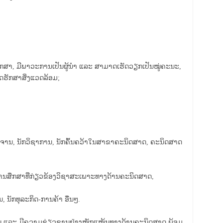
ຶກສາ, ມີພາວະການເປັນຜູ້ນໍາ ແລະ ສາມາດເຮັດວຽກເປັນໝູ່ຄະນະ,
ິດຮັກສາສິ່ງແວດລ້ອມ;
າຈານ, ນັກວິຊາການ, ນັກຄົ້ນຄວ້າໃນສາຂາຄະນິດສາດ, ຄະນິດສາດ
ນການສຶກສາທີ່ກ່ຽວຂ້ອງວິຊາສະເພາະທາງດ້ານຄະນິດສາດ,
, ນັກທຸລະກິດ-ການຄ້າ ອື່ນໆ.
ການ ແລະ ມີຄວາມຊ່ຽວຊານຢ່າງໜັກແໜ້ນທາງດ້ານຄະນິດສາດ ພ້ອມ