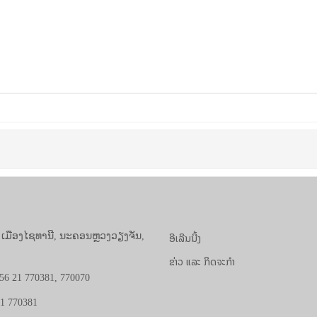
ອີເລີນນີ້ງ
, ເມືອງໄຊທານີ, ນະຄອນຫຼວງວຽງຈັນ,
ຂ່າວ ແລະ ກິດຈະກຳ
56 21 770381, 770070
21 770381