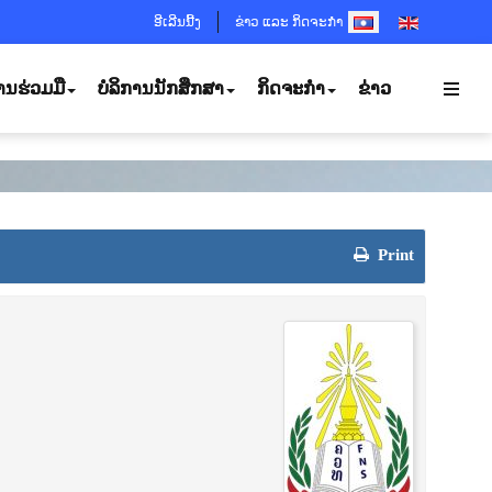
SELECT YOUR LANGUA
ອີເລີນນີ້ງ
ຂ່າວ ແລະ ກິດຈະກຳ
ານຮ່ວມມື
ບໍລິການນັກສຶກສາ
ກິດຈະກຳ
ຂ່າວ
Print