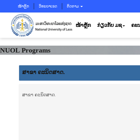
ໝ້າຫຼັກ
ວິທະຍາເຂດ
ຕິດຕາມ
ໜ້າຫຼັກ
ກ່ຽວກັບ ມຊ
ຄະນ
NUOL Programs
ສາຂາ ຄະນິດສາດ.
ສາຂາ ຄະນິດສາດ.