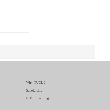
Why NUOL ?
Scholarship
NUOL Learning