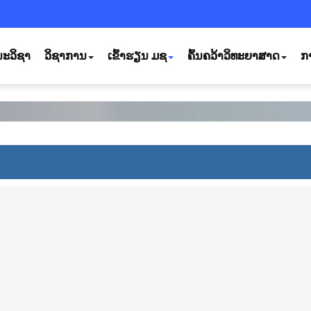
ະວິຊາ
ວິຊາການ
ເຂົ້າຮຽນ ມຊ
ຄົ້ນຄວ້າວິທະຍາສາດ
ກ