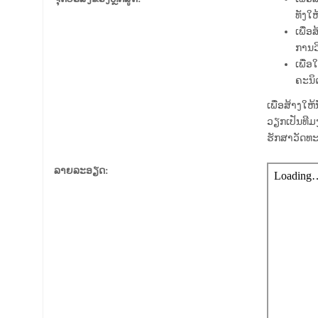
ທັງໃ
ເພື່
ການວ
ເພື່
ຄະນິ
ເພື່ອສ້າງໃຫ
ວຽກເປັນທີມງ
ຮັກສາວັດທະ
ລາຍລະອຽດ: