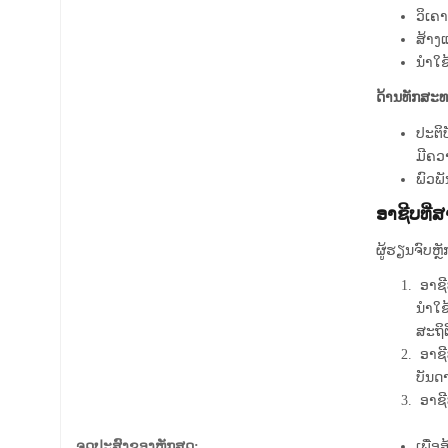
ວິເຄ
ສ້າງ
ນໍາໃ
ດ້ານທັກສະທ
ປະຕິ
ມີຄວ
ພົວພ
ອາຊີບທີ່
ຜູ້ຮຽນຈົບຫ
ອາຊີ
ນໍາໃຊ
ສະຖິ
ອາຊີ
ບັນດ
ອາຊີບ
ຈຸດປະສົງຂອງຫຼັກສູດ:
ເພື່