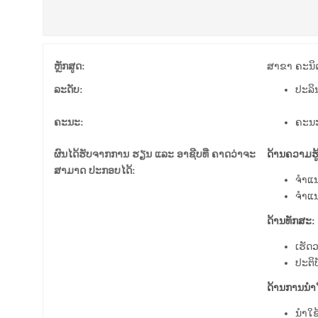
ຫຼັກສູດ:
ສາຂາ ຄະນິ
ລະດັບ:
ປະລິ
ຄະນະ:
ຄະນ
ຜົນໄດ້ຮັບຈາກການ ຮຽນ ແລະ ອາຊີບທີ່ ຄາດວ່າຈະ
ດ້ານຄວາມຮູ້
ສາມາດ ປະກອບໄດ້:
ຈໍາແ
ຈໍາແ
ດ້ານທັກສະ:
ເຮັດ
ປະຕິ
ດ້ານການນໍາ
ນຳໃຊ