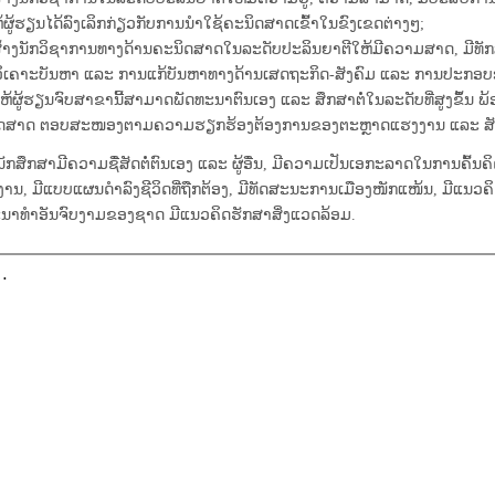
ຫ້ຜູ້ຮຽນໄດ້ລົງເລິກກ່ຽວກັບການນໍາໃຊ້ຄະນິດສາດເຂົ້າໃນຂົງເຂດຕ່າງໆ;
ອສ້າງນັກວິຊາການທາງດ້ານຄະນິດສາດໃນລະດັບປະລິນຍາຕີໃຫ້ມີຄວາມສາດ, ມີທັກ
ິເຄາະບັນຫາ ແລະ ການແກ້ບັນຫາທາງດ້ານເສດຖະກິດ-ສັງຄົມ ແລະ ການປະກອບອາ
ອໃຫ້ຜູ້ຮຽນຈົບສາຂານີ້ສາມາດພັດທະນາຕົນເອງ ແລະ ສຶກສາຕໍ່ໃນລະດັບທີ່ສູງຂຶ້
ດສາດ ຕອບສະໜອງຕາມຄວາມຮຽກຮ້ອງຕ້ອງການຂອງຕະຫຼາດແຮງງານ ແລະ ສັງຄ
້ນັກສຶກສາມີຄວາມຊື່ສັດຕໍ່ຕົນເອງ ແລະ ຜູ້ອື່ນ, ມີຄວາມເປັນເອກະລາດໃນການຄົ້ນ
ານ, ມີແບບແຜນດໍາລົງຊີວິດທີ່ຖືກຕ້ອງ, ມີທັດສະນະການເມືອງໜັກແໜ້ນ, ມີແນວຄິດ
ນາທໍາອັນຈົບງາມຂອງຊາດ ມີແນວຄິດຮັກສາສິ່ງແວດລ້ອມ.