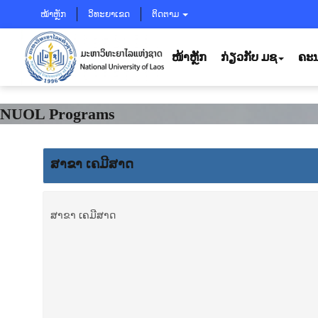
ໝ້າຫຼັກ
ວິທະຍາເຂດ
ຕິດຕາມ
ໜ້າຫຼັກ
ກ່ຽວກັບ ມຊ
ຄະນ
NUOL Programs
ສາຂາ ເຄມີສາດ
ສາຂາ ເຄມີສາດ