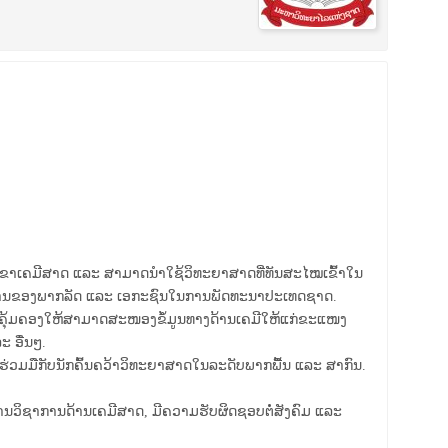
ນສາຂາເຄມີສາດ ແລະ ສາມາດນຳໃຊ້ວິທະຍາສາດທີ່ທັນສະໄໝເຂົ້າໃນ
ການຂອງພາກລັດ ແລະ ເອກະຊົນໃນການພັດທະນາປະເທດຊາດ.
ຫານຄຸ້ມຄອງໃຫ້ສາມາດສະໜອງຂໍ້ມູນທາງດ້ານເຄມີໃຫ້ແກ່ຂະ​ແໜງ
ະ ອື່ນໆ.
ດຮ່ວມມືກັບນັກຄົ້ນຄວ້າວິທະຍາສາດໃນລະດັບພາກພື້ນ ແລະ ສາກົນ.
ານວິຊາການດ້ານເຄມີສາດ, ມີຄວາມຮັບຜິດຊອບຕໍ່ສັງຄົມ ແລະ