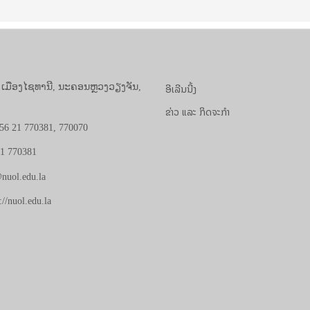
ອີເລີນນີ້ງ
, ເມືອງໄຊທານີ, ນະຄອນຫຼວງວຽງຈັນ,
ຂ່າວ ແລະ ກິດຈະກຳ
56 21 770381, 770070
21 770381
nuol.edu.la
://nuol.edu.la