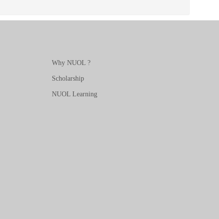
Why NUOL ?
Scholarship
NUOL Learning