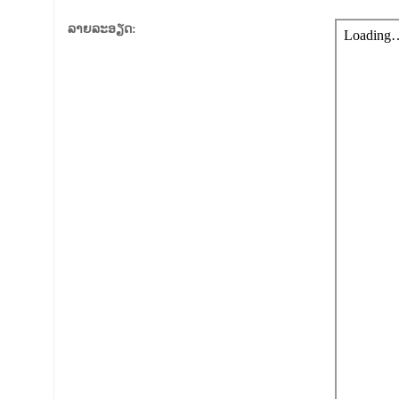
ລາຍລະອຽດ: