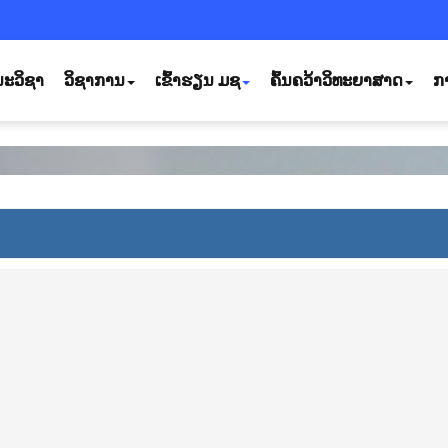
ະວິຊາ
ວິຊາການ
ເຂົ້າຮຽນ ມຊ
ຄົ້ນຄວ້າວິທະຍາສາດ
ກ