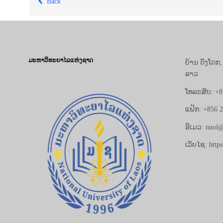
Back
ມະຫາວິທະຍາໄລແຫ່ງຊາດ
ບ້ານ ດົງໂດກ
ລາວ
ໂທລະສັບ: +8
ແຟັກ: +856 
ອີເມວ: nuol@
ເວັບໄຊ: https