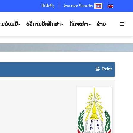
SELECT YOUR LANGUA
ອີເລີນນີ້ງ
ຂ່າວ ແລະ ກິດຈະກຳ
ານຮ່ວມມື
ບໍລິການນັກສຶກສາ
ກິດຈະກຳ
ຂ່າວ
Print