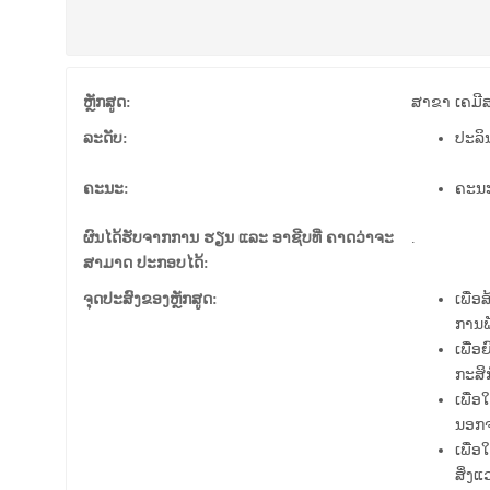
ຫຼັກສູດ:
ສາຂາ ເຄມີ
ລະດັບ:
ປະລິ
ຄະນະ:
ຄະນ
ຜົນໄດ້ຮັບຈາກການ ຮຽນ ແລະ ອາຊີບທີ່ ຄາດວ່າຈະ
.
ສາມາດ ປະກອບໄດ້:
ຈຸດປະສົງຂອງຫຼັກສູດ:
ເພື່
ການພ
ເພື່
ກະສິກ
ເພື່
ນອກຈ
ເພື່
ສິ່ງແ