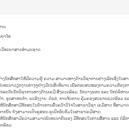
ສາດ
ນຍາໂທ
ະວິທະຍາສາດທຳມະຊາດ
ອສ້າງນັກສຶກສາໃຫ້ມີຄວາມຮູ້ ຄວາມ-ສາມາດທາງດ້ານວິຊາການຢ່າງເລິກເຊິ່ງໃ
ັດທະນາວຽກງານຕ່າງໆຢ່າງມີປະສິດທິພາບ ເພື່ອຕອບສະໜອງຕາມຄວາມຕ້ອງ
ອຍົກລະດັບນັັກວິຊາການທາງດ້ານເຄມີ/ສິ່ງແວດລ້ອມ, ນັກວາງແຜນ ແລະ ນັກບໍລິ
ຳ, ອຸດ​ສາ​ຫະ​ກຳ, ພະລັງງານ -ບໍ່ແຮ່, ການ​ຈັດ​ການ-ຄຸ້ມ​ຄອງ​ສະ​ພາບ​ແວດ​ລ້ອມ ແລ
ອໃຫ້ນັກສຶກສາມີທັກສະໃນດ້ານການຄົ້ນຄວ້າວິໄຈໃນສາຂາວິຊາ ເຄມີສາດ ທີ່ສາມາ
າກນັ້ນ ຍັງສາມາດເປັນຄູສອນ-ຄູເຝິກອົບຮົມໃນສາຂາເຄມີສາດ.
ອໃຫ້ນັກສຶກສາມີຄວາມສາມາດພັດທະນາຕົນເອງ ມີທັກສະໃນການສື່ສານ ແລະ ບໍລິກ
ວດລ້ອມ.