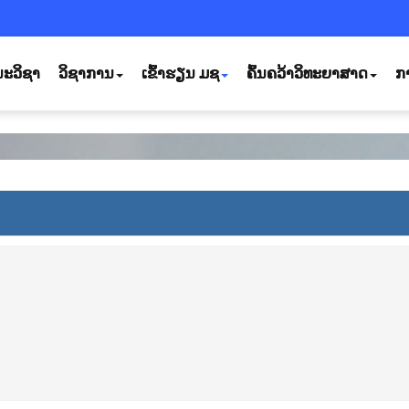
ະວິຊາ
ວິຊາການ
ເຂົ້າຮຽນ ມຊ
ຄົ້ນຄວ້າວິທະຍາສາດ
ກ