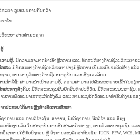
​ວິ​ທະ​ຍາ ຮູບແບບການຄົ້ນຄວ້າ
ນຍາໂທ
ະວິທະຍາສາດທຳມະຊາດ
ູ້
ຄວາມຮູ້:
ມີຄວາມສາມາດນໍາເອົາຫຼັກການ ແລະ ທິດສະດີທາງດ້ານຊີວະວິທະຍາລະດ
ທັກສະ:
ມີທັກສະທາງດ້ານຊີວະວິທະຍາຢ່າງມີຫຼັກການ ເປັນລະບົບປະດິດສ້າງ ແລ
ຊາດ, ການອານຸລັກທາງດ້ານຊີວະນາໆພັນ ແລະ ສິ່ງແວດລ້ອມ.
ການນຳໃຊ້:
ສາມາດນໍາເອົາຄວາມຮູ້, ຄວາມສາມາດໄປຜັນຂະຫຍາຍເຂົ້າໃນວຽກງາ
ທັກສະທາງສັງຄົມ:
ມີທັດສະນະຄຸນສົມບັດສິນທໍາປະຕິວັດ, ມີທັດສະນະມະຫາຊົນ, 
ານການພັດທະນາເສດຖະກິດສັງຄົມ ແລະ ການອະນຸລັກວັດທະນາທໍາອັນດີງາມຂອ
ມາດປະກອບໄດ້ພາຍຫຼັງສໍາເລັດການສຶກສາ
ວິຊາການ ແລະ ການວິໄຈເຊັ່ນ: ອາຈານ, ນັກວິຊາການ, ນັກວິໄຈ ແລະ ອື່ນໆ.
ບພະນັກງານລັດ ໃນສະຖາບັນການສຶກສາລະດັບຕ່າງໆ, ການພັດທະນາຊຸມຊົນ ແ
ນັກວິຊາການໃຫ້ກັບອົງກອນ ຫຼື ອົງການອະນຸລັກສາກົນເຊັ່ນ: IUCN, FFW, WCS, M