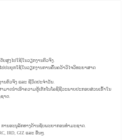
ັບສູງໄປໃຊ້ໃນວຽກງານຕົວຈິງ.
້ວໄປປະຍຸກໃຊ້ໃນວຽກງານການຄົ້ນຄວ້າວິໄຈວິທະຍາສາດ
ນຕົວຈິງ ແລະ ຊີວິດປະຈຳວັນ.
ສາມາດນໍາເອົາຄວາມຮູ້ເຕັກໂນໂລຊີຊີວະພາບປະກອບສ່ວນເຂົ້າໃນ
ງຊາດ.
ລະ ການອະນຸລັກທາງດ້ານຊັບພະຍາກອນທຳມະຊາດ.
RC, IRD, GIZ ແລະ ອື່ນໆ.