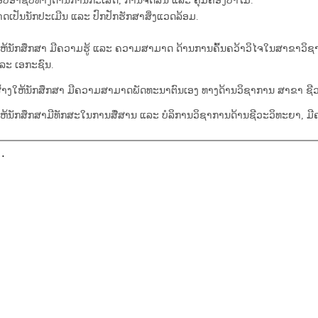
ບອາຊີບທາງດ້ານການກະເສດ, ການຈັດສັນ ແລະ ຄຸ້ມຄອງປ່າໄມ້.
ດເປັນນັກປະເມີນ ແລະ ປົກປັກຮັກສາສິ່ງແວດລ້ອມ.
ອໃຫ້ນັກສຶກສາ ມີຄວາມຮູ້ ແລະ ຄວາມສາມາດ ດ້ານການຄົ້ນຄວ້າວິໄຈໃນສາຂ
ແລະ ເອກະຊົນ.
ອສ້າງໃຫ້ນັກສຶກສາ ມີຄວາມສາມາດພັດທະນາຕົນເອງ ທາງດ້ານວິຊາການ ສາຂາ ຊີວະວິ
ອ​ໃຫ້ນັກສຶກສາມີທັກສະໃນການສື່ສານ ແລະ ບໍລິການວິຊາການດ້ານຊີວະວິທະຍາ, ມີຄ