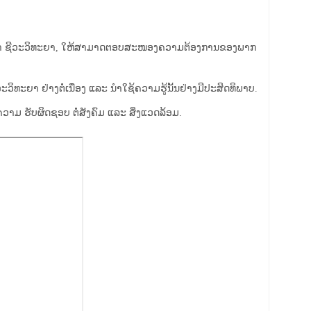
າວິຊາ ຊີວະວິທະຍາ, ໃຫ້ສາມາດຕອບສະໜອງຄວາມຕ້ອງການຂອງພາກ
ທະຍາ ຢ່າງຕໍ່ເນື່ອງ ແລະ ນຳໃຊ້ຄວາມຮູ້ນັ້ນຢ່າງມີປະສິດທິພາບ.
ວາມ ຮັບຜິດຊອບ ຕໍ່ສັງຄົມ ແລະ ສິ່ງແວດລ້ອມ.