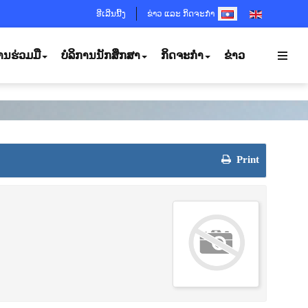
SELECT YOUR LANGUA
ອີເລີນນີ້ງ
ຂ່າວ ແລະ ກິດຈະກຳ
ານຮ່ວມມື
ບໍລິການນັກສຶກສາ
ກິດຈະກຳ
ຂ່າວ
Print