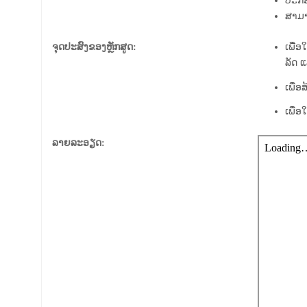
ປະກອ
ສາມາ
ຈຸດປະສົງຂອງຫຼັກສູດ:
ເພື່
ລັດ 
ເພື່
ເພື່
ລາຍລະອຽດ: