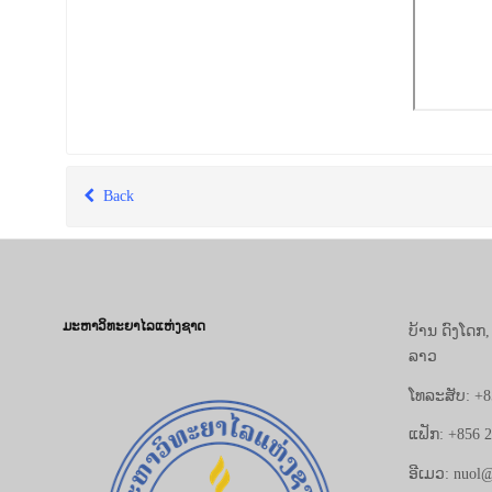
Back
ມະຫາວິທະຍາໄລແຫ່ງຊາດ
ບ້ານ ດົງໂດກ
ລາວ
ໂທລະສັບ: +8
ແຟັກ: +856 
ອີເມວ: nuol@