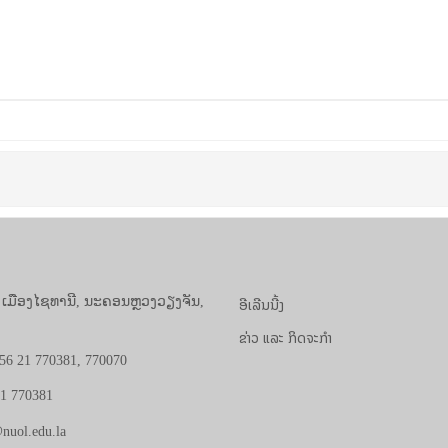
ອີເລີນນີ້ງ
, ເມືອງໄຊທານີ, ນະຄອນຫຼວງວຽງຈັນ,
ຂ່າວ ແລະ ກິດຈະກຳ
56 21 770381, 770070
21 770381
nuol.edu.la