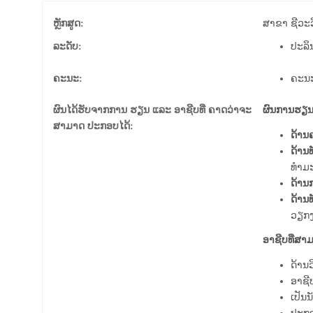
ຫຼັກສູດ:
ສາ​ຂາ ຊີ​ວະ
ລະດັບ:
ປະລິ
ຄະນະ:
ຄະນ
ຜົນໄດ້ຮັບຈາກການ ຮຽນ ແລະ ອາຊີບທີ່ ຄາດວ່າຈະ
ຜົນການຮຽນຮ
ສາມາດ ປະກອບໄດ້:
ດ້ານ
ດ້ານ
ທຳມະ
ດ້ານ
ດ້ານ
ວຽກງ
ອາຊີບທີ່ສາ
ດ້ານ
ອາຊີ
ເປັນ