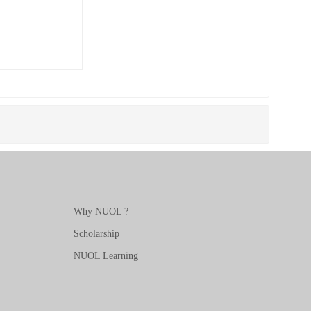
Why NUOL ?
Scholarship
NUOL Learning