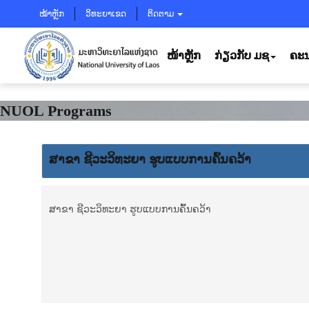
ໝ້າຫຼັກ
ວິທະຍາເຂດ
ຕິດຕາມ
ໜ້າຫຼັກ
ກ່ຽວກັບ ມຊ
ຄະນ
NUOL Programs
ສາ​ຂາ ຊີ​ວະ​ວິ​ທະ​ຍາ ຮູບແບບການຄົ້ນຄວ້າ
ສາ​ຂາ ຊີ​ວະ​ວິ​ທະ​ຍາ ຮູບແບບການຄົ້ນຄວ້າ