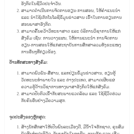
ອັງກິດໃນຊີວິດປະຈໍາວັນ.
ສາມາດດໍາເນີນການຈັດການຮຽນ
-
ການສອນ, ໃຫ້ຄຳແນະນໍາ
ແລະ ນຳໃຊ້ເຕັກໂນໂລຊີຂໍ້ມູນຂ່າວສານ ເຂົ້າໃນການຮຽນການ
ສອນພາສາອັງກິດ.
ສາມາດຄົ້້ນຄວ້າວິ
ທະ
ຍາ
ສາດ ແລະ ບໍລິການວິຊາການໃຫ້ແກ່
ສັງຄົມ ເຊັ່ນ: ການວາງແຜນ, ໃຫ້ການແນະນໍາ ການຈັດການ
ຮຽນ
-
ການສອນໃຫ້ແກ່ສະຖາບັນການສຶກສາລວມທັງຂະແໜງ
ການອື່ນໆທີ່ກ່ຽວຂ້ອງ
.
ດ້ານທັກສະທາງສັງຄົມ:
ສາມາດພົວພັນ-ສື່ສານ, ແລກປ່ຽນຂໍ້ມູນຂ່າວສານ, ຮຽນຮູ້
ວັດທະນະທຳ
ພາຍໃນ ແລະ
​
ຕ່າງປະເທດ, ສາ
ມາດເຜີຍແຜ່
ຄວາມຮູ້ດ້ານວິຊາການທາງພາສາອັງກິດໃຫ້ແກ່ສັງຄົມ.
ສາມາດປັບຕົວເຂົ້າກັບສະພາບແວດລ້ອມ ແລະ ໃຊ້ຊີວິດຮ່ວມ
ກັບຄົນອື່ນຢ່າງມີຄວາມສຸກ.
ຈຸດປະສົງຂອງຫຼັກສູດ:
ສ້າງ
ນັກ
ສຶກ
ສາ
ໃຫ້ເປັນ
ພົນ
ລະ
ເມືອງ
ດີ, ມີນໍ້າໃຈຮັກຊາດ, ຄຸນ
ສົມ
ບັດ
ສິນ
ທຳ
ປະ
ຕິ
ວັດ, ຈັນຍາບັນໃນອາຊີບ,
ອະນຸຮັກ ແລະ ເສີມ