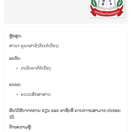
ຫຼັກສູດ:
ສາຂາ ຄູພາ​ສາ​ອັງ​ກິດ(ຕໍ່ເນື່ອງ)
ລະດັບ:
ປະລິນຍາຕີຕໍ່ເນື່ອງ
ຄະນະ:
ຄະນະສຶກສາສາດ
ຜົນໄດ້ຮັບຈາກການ ຮຽນ ແລະ ອາຊີບທີ່ ຄາດວ່າຈະສາມາດ ປະກອບ
ໄດ້:
ດ້ານຄວາມຮູ້: