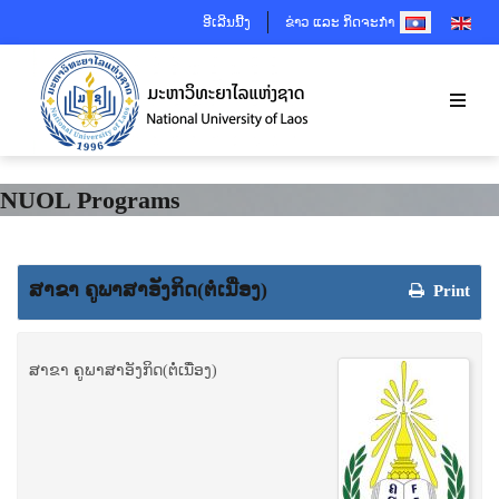
SELECT YOUR 
ອີເລີນນີ້ງ
ຂ່າວ ແລະ ກິດຈະກຳ
NUOL Programs
ສາຂາ ຄູພາ​ສາ​ອັງ​ກິດ(ຕໍ່ເນື່ອງ)
Print
ສາຂາ ຄູພາ​ສາ​ອັງ​ກິດ(ຕໍ່ເນື່ອງ)