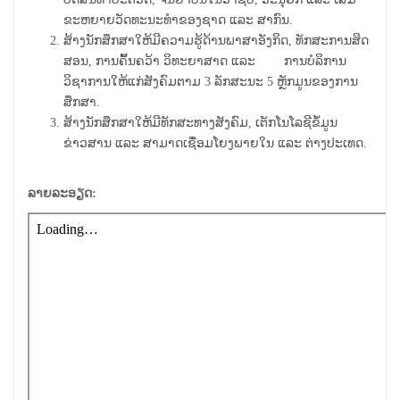
ຂະຫຍາຍວັດທະນະທໍາຂອງຊາດ ແລະ ສາກົນ.
ສ້າງ
ນັກ
ສຶກ
ສາ
ໃຫ້ມີຄວາມຮູ້ດ້ານພາ​ສາ​ອັງກິດ, ທັກສະການສິດ
ສອນ​, ການຄົ້້ນຄວ້າ ວິ​ທະ​ຍາ​ສາດ ແລະ ​ການ​ບໍ​ລິ​ການ ​
ວິຊາ​ການ​ໃຫ້​ແກ່​ສັງ​ຄົມຕາມ​
3
​ລັກ​ສະ​ນະ​
5
ຫຼັກ​ມູນ​ຂອງ​ການ​
ສຶກ​ສາ.
ສ້າງນັກສຶກສາໃຫ້ມີທັກສະທາງສັງຄົມ, ເຕັກໂນໂລຊີຂໍ້ມູນ
ຂ່າວສານ ແລະ ສາມາດເຊື່ອມໂຍງພາຍໃນ ແລະ ຕ່າງປະເທດ.
ລາຍລະອຽດ: