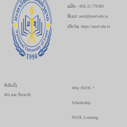
ແຟັກ: +856 21 770381
ອີເມວ: nuol@nuol.edu.la
ເວັບໄຊ: https://nuol.edu.la
ອີເລີນນີ້ງ
Why NUOL ?
ຂ່າວ ແລະ ກິດຈະກຳ
Scholarship
NUOL Learning