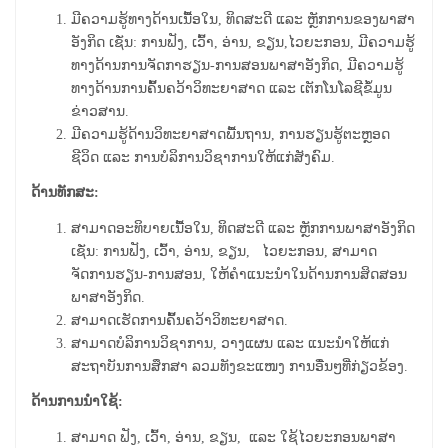
ມີຄວາມຮູ້ທາງດ້ານເນື້ອໃນ, ທິດສະດີ ແລະ ຫຼັກການຂອງພາສາ
ອັງກິດ ເຊັ່ນ: ການຟັງ, ເວົ້າ, ອ່ານ, ຂຽນ,ໄວຍະກອນ, ມີ
ຄວາມ
ຮູ້
ທາງດ້ານການຈັດກາຮຽນ
-
ການສອນພາສາອັງກິດ, ມີ
ຄວາມ
ຮູ້
ທາງ
ດ້ານ
ການຄົ້້ນຄວ້າວິ
ທະ
ຍາ
ສາດ ແລະ ເຕັກໂນໂລຊີຂໍ້ມູນ
ຂ່າວສານ.
ມີຄວາມຮູ້ດ້ານວິທະຍາສາດພື້ນຖານ, ການຮຽນຮູ້ຕະຫຼອດ
ຊີວິດ ແລະ ການບໍລິການວິຊາການໃຫ້ແກ່ສັງຄົມ.
ດ້ານທັກສະ:
ສາມາດອະທິບາຍເນື້ອໃນ, ທິດສະດີ ແລະ ຫຼັກການພາສາອັງກິດ
ເຊັ່ນ: ການຟັງ, ເວົ້າ, ອ່ານ, ຂຽນ, ໄວຍະກອນ, ສາມາດ
ຈັດການຮຽນ
-
ການສອນ, ໃຫ້ຄໍາແນະນໍາໃນດ້ານການສິດສອນ
ພາສາອັງກິດ
.
ສາມາດເຮັດການຄົ້້ນຄວ້າວິ
ທະ
ຍາ
ສາດ.
ສາມາດບໍລິການວິຊາການ, ວາງແຜນ ແລະ ແນະນໍາໃຫ້ແກ່
ສະຖາບັນການສຶກສາ ລວມທັງຂະແໜງ ການອື່ນໆທີ່ກ່ຽວຂ້ອງ
.
ດ້ານການນໍາໃຊ້:
ສາມາດ ຟັງ, ເວົ້າ, ອ່ານ, ຂຽນ, ແລະ ໃຊ້ໄວຍະກອນພາສາ