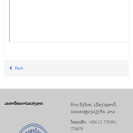
Back
ມະຫາວິທະຍາໄລແຫ່ງຊາດ
ບ້ານ ດົງໂດກ, ເມືອງໄຊທານີ,
ນະຄອນຫຼວງວຽງຈັນ, ລາວ
ໂທລະສັບ: +856 21 770381,
770070